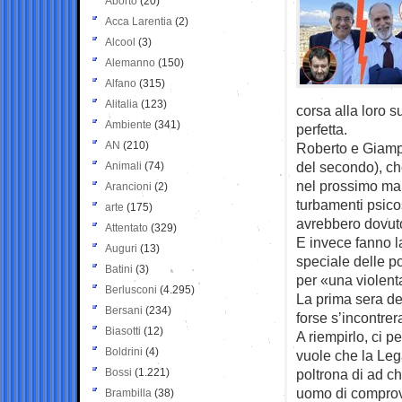
Aborto
(20)
Acca Larentia
(2)
Alcool
(3)
Alemanno
(150)
Alfano
(315)
Alitalia
(123)
corsa alla loro 
Ambiente
(341)
perfetta.
AN
(210)
Roberto e Giampa
del secondo), ch
Animali
(74)
nel prossimo man
Arancioni
(2)
turbamenti psicos
arte
(175)
avrebbero dovuto 
Attentato
(329)
E invece fanno la 
Auguri
(13)
speciale delle p
Batini
(3)
per «una violenta
Berlusconi
(4.295)
La prima sera del
Bersani
(234)
forse s’incontrer
Biasotti
(12)
A riempirlo, ci 
Boldrini
(4)
vuole che la Leg
Bossi
(1.221)
poltrona di ad ch
uomo di comprova
Brambilla
(38)