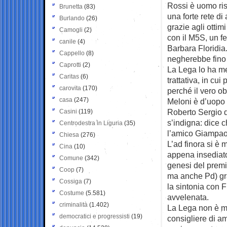
Rossi è uomo rise
Brunetta
(83)
una forte rete di 
Burlando
(26)
grazie agli otti
Camogli
(2)
con il M5S, un f
canile
(4)
Barbara Floridia
Cappello
(8)
negherebbe fino 
Caprotti
(2)
La Lega lo ha me
Caritas
(6)
trattativa, in c
carovita
(170)
perché il vero o
casa
(247)
Meloni è d’uopo 
Roberto Sergio di
Casini
(119)
s’indigna: dice 
Centrodestra in Liguria
(35)
l’amico Giampaol
Chiesa
(276)
L’ad finora si è 
Cina
(10)
appena insediato
Comune
(342)
genesi del premi
Coop
(7)
ma anche Pd) gra
Cossiga
(7)
la sintonia con F
Costume
(5.581)
avvelenata.
criminalità
(1.402)
La Lega non è mai
democratici e progressisti
(19)
consigliere di a