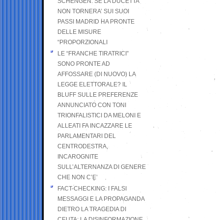
SCHENGEN. SE LA DUCETTA
NON TORNERA’ SUI SUOI
PASSI MADRID HA PRONTE
DELLE MISURE
“PROPORZIONALI
LE “FRANCHE TIRATRICI”
SONO PRONTE AD
AFFOSSARE (DI NUOVO) LA
LEGGE ELETTORALE? IL
BLUFF SULLE PREFERENZE
ANNUNCIATO CON TONI
TRIONFALISTICI DA MELONI E
ALLEATI FA INCAZZARE LE
PARLAMENTARI DEL
CENTRODESTRA,
INCAROGNITE
SULL’ALTERNANZA DI GENERE
CHE NON C’E’
FACT-CHECKING: I FALSI
MESSAGGI E LA PROPAGANDA
DIETRO LA TRAGEDIA DI
CEUTA: LA DISINFORMAZIONE