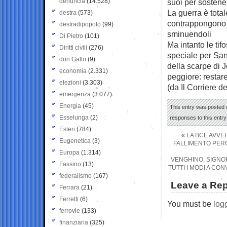
denuncia
(14.528)
suoi per sostene
La guerra è tota
destra
(573)
contrappongono su
destradipopolo
(99)
sminuendoli
Di Pietro
(101)
Ma intanto le tifo
Diritti civili
(276)
speciale per San
don Gallo
(9)
della scarpe di 
economia
(2.331)
peggiore: restar
elezioni
(3.303)
(da Il Corriere d
emergenza
(3.077)
Energia
(45)
This entry was posted o
Esselunga
(2)
responses to this entr
Esteri
(784)
«
LA BCE AVVER
Eugenetica
(3)
FALLIMENTO PERCH
Europa
(1.314)
VENGHINO, SIGNOR
Fassino
(13)
TUTTI I MODI A C
federalismo
(167)
Leave a Rep
Ferrara
(21)
Ferretti
(6)
You must be
log
ferrovie
(133)
finanziaria
(325)