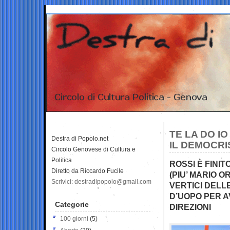
TE LA DO I
Destra di Popolo.net
IL DEMOCRI
Circolo Genovese di Cultura e
Politica
ROSSI È FINI
Diretto da Riccardo Fucile
(PIU’ MARIO O
Scrivici: destradipopolo@gmail.com
VERTICI DELL
D’UOPO PER 
Categorie
DIREZIONI
100 giorni
(5)