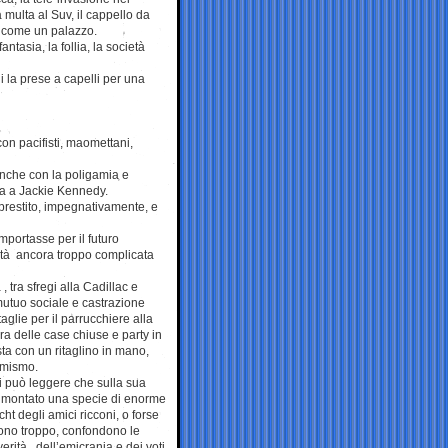
 multa al Suv, il cappello da
e come un palazzo.
antasia, la follia, la società
i la prese a capelli per una
con pacifisti, maomettani,
anche con la poligamia e
ta a Jackie Kennedy.
n prestito, impegnativamente, e
mportasse per il futuro
ità ancora troppo complicata
, tra sfregi alla Cadillac e
 mutuo sociale e castrazione
glie per il parrucchiere alla
ra delle case chiuse e party in
ta con un ritaglino in mano,
ormismo.
 si può leggere che sulla sua
no montato una specie di enorme
cht degli amici ricconi, o forse
icono troppo, confondono le
rità , dell’emicrania e dei voti