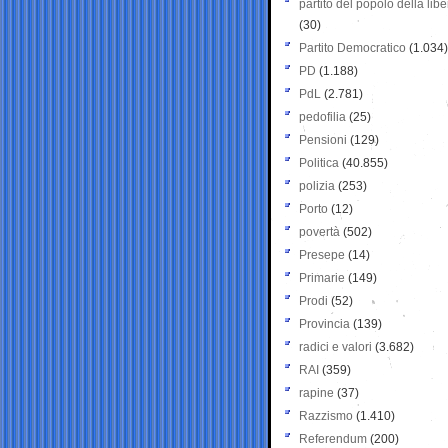
partito del popolo della libe
(30)
Partito Democratico
(1.034)
PD
(1.188)
PdL
(2.781)
pedofilia
(25)
Pensioni
(129)
Politica
(40.855)
polizia
(253)
Porto
(12)
povertà
(502)
Presepe
(14)
Primarie
(149)
Prodi
(52)
Provincia
(139)
radici e valori
(3.682)
RAI
(359)
rapine
(37)
Razzismo
(1.410)
Referendum
(200)