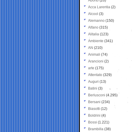
Aborto
(20)
Acca Larentia
(2)
Alcool
(3)
Alemanno
(150)
Alfano
(315)
Alitalia
(123)
Ambiente
(341)
AN
(210)
Animali
(74)
Arancioni
(2)
arte
(175)
Attentato
(329)
Auguri
(13)
Batini
(3)
Berlusconi
(4.295)
Bersani
(234)
Biasotti
(12)
Boldrini
(4)
Bossi
(1.221)
Brambilla
(38)