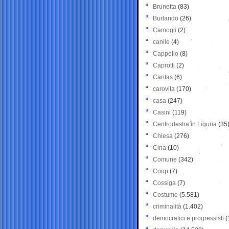
Brunetta
(83)
Burlando
(26)
Camogli
(2)
canile
(4)
Cappello
(8)
Caprotti
(2)
Caritas
(6)
carovita
(170)
casa
(247)
Casini
(119)
Centrodestra in Liguria
(35
Chiesa
(276)
Cina
(10)
Comune
(342)
Coop
(7)
Cossiga
(7)
Costume
(5.581)
criminalità
(1.402)
democratici e progressisti
(