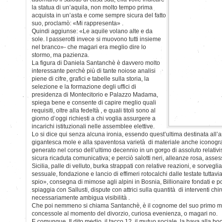
la statua di un’aquila, non molto tempo prima
acquista in un’asta e come sempre sicura del fatto
suo, proclamò: «Mi rappresenta» .
Quindi aggiunse: «Le aquile volano alte e da
sole. I passerotti invece si muovono tutti insieme
nel branco»- che magari era meglio dire lo
stormo, ma pazienza.
La figura di Daniela Santanchè è davvero molto
interessante perchè più di tante noiose analisi
piene di cifre, grafici e tabelle sulla storia, la
selezione e la formazione degli uffici di
presidenza di Montecitorio e Palazzo Madama,
spiega bene e consente di capire meglio quali
requisiti, oltre alla fedeltà , e quali titoli sono al
giorno d’oggi richiesti a chi voglia assurgere a
incarichi istituzionali nelle assemblee elettive.
Lo si dice qui senza alcuna ironia, essendo quest’ultima destinata all’a
gigantesca mole e alla spaventosa varietà di materiale anche iconogra
generato nel corso dell’ultimo decennio in un gorgo di assoluto relativ
sicura ricaduta comunicativa; e perciò salotti neri, alleanze rosa, assess
Sicilia, palle di velluto, burka strappati con relative reazioni, e sorvegl
sessuale, fondazione e lancio di effimeri rotocalchi dalle testate tuttavi
spio», consegna di mimose agli alpini in Bosnia, Billionaire fondati e po
spiaggia con Sallusti, dispute con attrici sulla quantità di interventi chiru
necessariamente ambigua visibilità .
Che poi nemmeno si chiama Santanchè, è il cognome del suo primo mari
concessole al momento del divorzio, curiosa evenienza, o magari no.
E comunque. Il dito medio, il tacco 12, il mutuo sociale, la bava alla bo