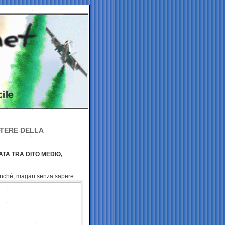
OTERE DELLA
TA TRA DITO MEDIO,
anchè, magari senza sapere