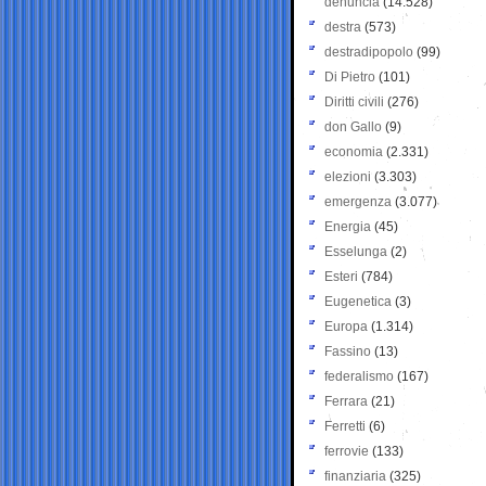
denuncia
(14.528)
destra
(573)
destradipopolo
(99)
Di Pietro
(101)
Diritti civili
(276)
don Gallo
(9)
economia
(2.331)
elezioni
(3.303)
emergenza
(3.077)
Energia
(45)
Esselunga
(2)
Esteri
(784)
Eugenetica
(3)
Europa
(1.314)
Fassino
(13)
federalismo
(167)
Ferrara
(21)
Ferretti
(6)
ferrovie
(133)
finanziaria
(325)