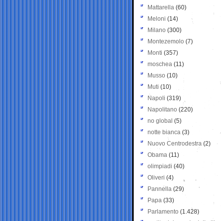
Mattarella
(60)
Meloni
(14)
Milano
(300)
Montezemolo
(7)
Monti
(357)
moschea
(11)
Musso
(10)
Muti
(10)
Napoli
(319)
Napolitano
(220)
no global
(5)
notte bianca
(3)
Nuovo Centrodestra
(2)
Obama
(11)
olimpiadi
(40)
Oliveri
(4)
Pannella
(29)
Papa
(33)
Parlamento
(1.428)