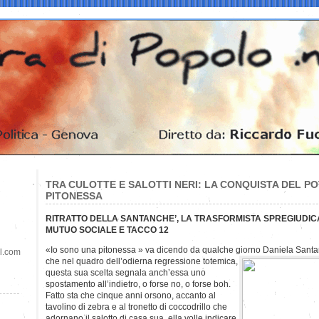
TRA CULOTTE E SALOTTI NERI: LA CONQUISTA DEL P
PITONESSA
RITRATTO DELLA SANTANCHE’, LA TRASFORMISTA SPREGIUDICA
MUTUO SOCIALE E TACCO 12
«Io sono una pitonessa » va dicendo da qualche giorno Daniela Sant
il.com
che nel quadro dell’odierna regressione totemica,
questa sua scelta segnala anch’essa uno
spostamento all’indietro, o forse no, o forse boh.
Fatto sta che cinque anni orsono, accanto al
tavolino di zebra e al tronetto di coccodrillo che
adornano il salotto di casa sua, ella volle indicare