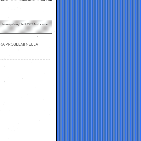
o this entry through the
RSS 2.0
feed. You can
RA PROBLEMI NELLA