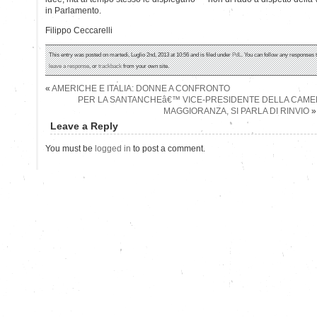
in Parlamento.
Filippo Ceccarelli
This entry was posted on martedì, Luglio 2nd, 2013 at 10:56 and is filed under
PdL
. You can follow any responses t
leave a response
, or
trackback
from your own site.
«
AMERICHE E ITALIA: DONNE A CONFRONTO
PER LA SANTANCHEâ€™ VICE-PRESIDENTE DELLA CAME
MAGGIORANZA, SI PARLA DI RINVIO
»
Leave a Reply
You must be
logged in
to post a comment.