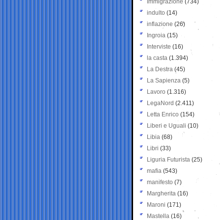
Immigrazione
(734)
indulto
(14)
inflazione
(26)
Ingroia
(15)
Interviste
(16)
la casta
(1.394)
La Destra
(45)
La Sapienza
(5)
Lavoro
(1.316)
LegaNord
(2.411)
Letta Enrico
(154)
Liberi e Uguali
(10)
Libia
(68)
Libri
(33)
Liguria Futurista
(25)
mafia
(543)
manifesto
(7)
Margherita
(16)
Maroni
(171)
Mastella
(16)