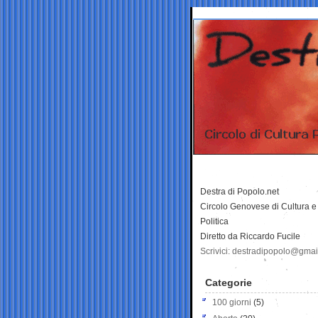
Destra di Popolo.net
Circolo Genovese di Cultura e
Politica
Diretto da Riccardo Fucile
Scrivici: destradipopolo@gma
Categorie
100 giorni
(5)