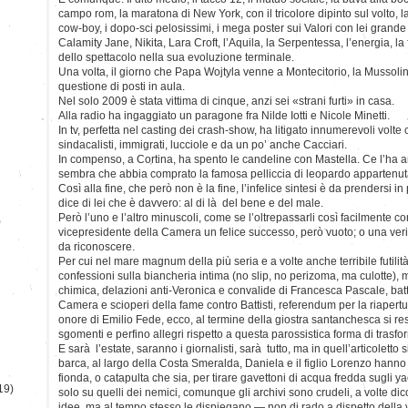
campo rom, la maratona di New York, con il tricolore dipinto sul volto, la
cow-boy, i dopo-sci pelosissimi, i mega poster sui Valori con lei grand
Calamity Jane, Nikita, Lara Croft, l’Aquila, la Serpentessa, l’energia, la f
dello spettacolo nella sua evoluzione terminale.
Una volta, il giorno che Papa Wojtyla venne a Montecitorio, la Mussolin
questione di posti in aula.
Nel solo 2009 è stata vittima di cinque, anzi sei «strani furti» in casa.
Alla radio ha ingaggiato un paragone fra Nilde Iotti e Nicole Minetti.
In tv, perfetta nel casting dei crash-show, ha litigato innumerevoli volte 
sindacalisti, immigrati, lucciole e da un po’ anche Cacciari.
In compenso, a Cortina, ha spento le candeline con Mastella. Ce l’ha 
sembra che abbia comprato la famosa pelliccia di leopardo appartenu
Così alla fine, che però non è la fine, l’infelice sintesi è da prendersi i
dice di lei che è davvero: al di là del bene e del male.
Però l’uno e l’altro minuscoli, come se l’oltrepassarli così facilmente co
)
vicepresidente della Camera un felice successo, però vuoto; o una ver
da riconoscere.
Per cui nel mare magnum della più seria e a volte anche terribile futilità 
confessioni sulla biancheria intima (no slip, no perizoma, ma culotte),
chimica, delazioni anti-Veronica e convalide di Francesca Pascale, batta
Camera e scioperi della fame contro Battisti, referendum per la riapertu
onore di Emilio Fede, ecco, al termine della giostra santanchesca si res
sgomenti e perfino allegri rispetto a questa parossistica forma di trasf
E sarà l’estate, saranno i giornalisti, sarà tutto, ma in quell’articoletto
barca, al largo della Costa Smeralda, Daniela e il figlio Lorenzo han
fionda, o catapulta che sia, per tirare gavettoni di acqua fredda sugli ya
19)
solo su quelli dei nemici, comunque gli archivi sono crudeli, a volte d
idee, ma al tempo stesso le dispiegano — non di rado a dispetto della ve