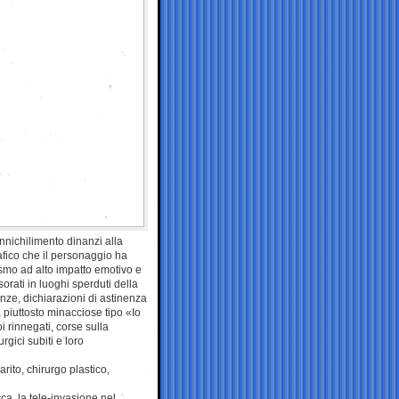
nnichilimento dinanzi alla
fico che il personaggio ha
ismo ad alto impatto emotivo e
orati in luoghi sperduti della
ianze, dichiarazioni di astinenza
a piuttosto minacciose tipo «Io
i rinnegati, corse sulla
rgici subiti e loro
to, chirurgo plastico,
cca, la tele-invasione nel