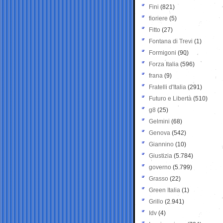
Fini
(821)
fioriere
(5)
Fitto
(27)
Fontana di Trevi
(1)
Formigoni
(90)
Forza Italia
(596)
frana
(9)
Fratelli d'Italia
(291)
Futuro e Libertà
(510)
g8
(25)
Gelmini
(68)
Genova
(542)
Giannino
(10)
Giustizia
(5.784)
governo
(5.799)
Grasso
(22)
Green Italia
(1)
Grillo
(2.941)
Idv
(4)