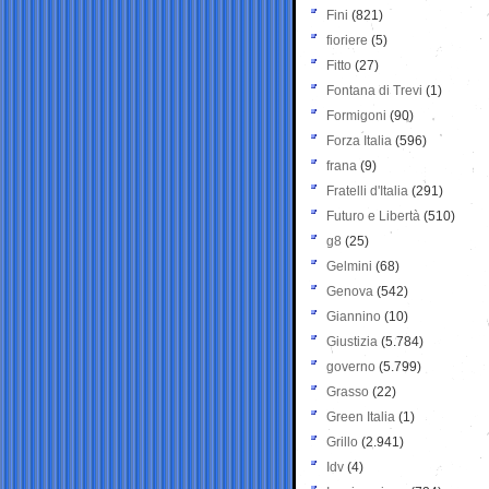
Fini
(821)
fioriere
(5)
Fitto
(27)
Fontana di Trevi
(1)
Formigoni
(90)
Forza Italia
(596)
frana
(9)
Fratelli d'Italia
(291)
Futuro e Libertà
(510)
g8
(25)
Gelmini
(68)
Genova
(542)
Giannino
(10)
Giustizia
(5.784)
governo
(5.799)
Grasso
(22)
Green Italia
(1)
Grillo
(2.941)
Idv
(4)