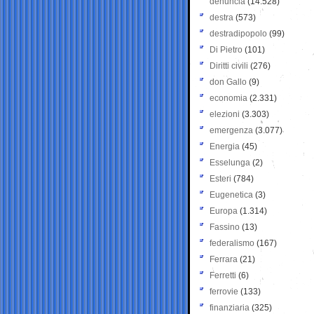
denuncia
(14.528)
destra
(573)
destradipopolo
(99)
Di Pietro
(101)
Diritti civili
(276)
don Gallo
(9)
economia
(2.331)
elezioni
(3.303)
emergenza
(3.077)
Energia
(45)
Esselunga
(2)
Esteri
(784)
Eugenetica
(3)
Europa
(1.314)
Fassino
(13)
federalismo
(167)
Ferrara
(21)
Ferretti
(6)
ferrovie
(133)
finanziaria
(325)