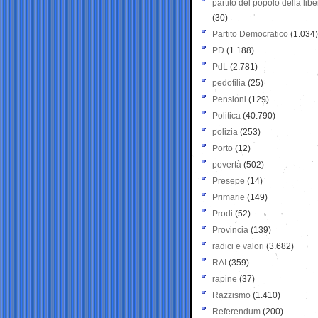
partito del popolo della libe
(30)
Partito Democratico
(1.034)
PD
(1.188)
PdL
(2.781)
pedofilia
(25)
Pensioni
(129)
Politica
(40.790)
polizia
(253)
Porto
(12)
povertà
(502)
Presepe
(14)
Primarie
(149)
Prodi
(52)
Provincia
(139)
radici e valori
(3.682)
RAI
(359)
rapine
(37)
Razzismo
(1.410)
Referendum
(200)