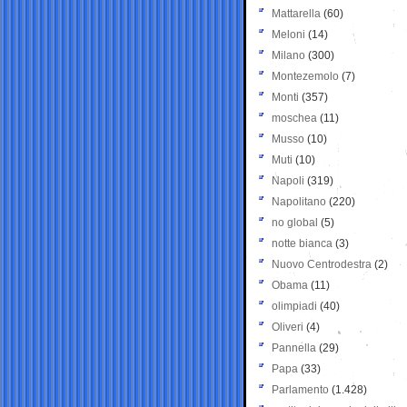
Mattarella
(60)
Meloni
(14)
Milano
(300)
Montezemolo
(7)
Monti
(357)
moschea
(11)
Musso
(10)
Muti
(10)
Napoli
(319)
Napolitano
(220)
no global
(5)
notte bianca
(3)
Nuovo Centrodestra
(2)
Obama
(11)
olimpiadi
(40)
Oliveri
(4)
Pannella
(29)
Papa
(33)
Parlamento
(1.428)