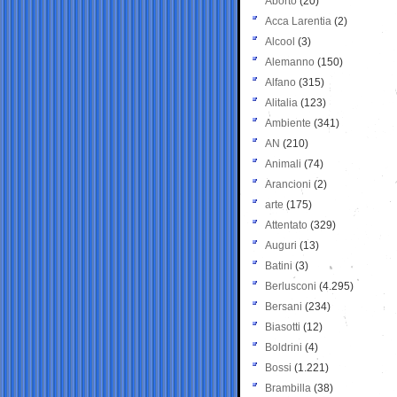
Aborto
(20)
Acca Larentia
(2)
Alcool
(3)
Alemanno
(150)
Alfano
(315)
Alitalia
(123)
Ambiente
(341)
AN
(210)
Animali
(74)
Arancioni
(2)
arte
(175)
Attentato
(329)
Auguri
(13)
Batini
(3)
Berlusconi
(4.295)
Bersani
(234)
Biasotti
(12)
Boldrini
(4)
Bossi
(1.221)
Brambilla
(38)