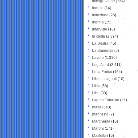
Immigrazione
(734)
indulto
(14)
inflazione
(26)
Ingroia
(15)
Interviste
(16)
la casta
(1.394)
La Destra
(45)
La Sapienza
(5)
Lavoro
(1.316)
LegaNord
(2.411)
Letta Enrico
(154)
Liberi e Uguali
(10)
Libia
(68)
Libri
(33)
Liguria Futurista
(25)
mafia
(543)
manifesto
(7)
Margherita
(16)
Maroni
(171)
Mastella
(16)