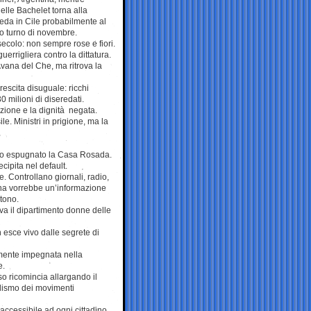
elle Bachelet torna alla
da in Cile probabilmente al
o turno di novembre.
secolo: non sempre rose e fiori.
errigliera contro la dittatura.
’Avana del Che, ma ritrova la
escita disuguale: ricchi
0 milioni di diseredati.
ruzione e la dignità negata.
le. Ministri in prigione, ma la
ano espugnato la Casa Rosada.
cipita nel default.
. Controllano giornali, radio,
tina vorrebbe un’informazione
stono.
a il dipartimento donne delle
 esce vivo dalle segrete di
almente impegnata nella
e.
o ricomincia allargando il
calismo dei movimenti
accessibile ad ogni cittadino.