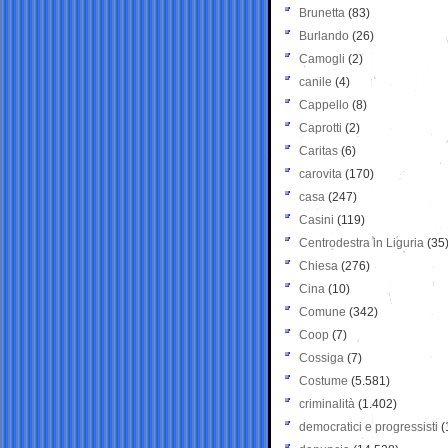
Brunetta
(83)
Burlando
(26)
Camogli
(2)
canile
(4)
Cappello
(8)
Caprotti
(2)
Caritas
(6)
carovita
(170)
casa
(247)
Casini
(119)
Centrodestra in Liguria
(35
Chiesa
(276)
Cina
(10)
Comune
(342)
Coop
(7)
Cossiga
(7)
Costume
(5.581)
criminalità
(1.402)
democratici e progressisti
(