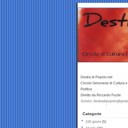
Destra di Popolo.net
Circolo Genovese di Cultura e
Politica
Diretto da Riccardo Fucile
Scrivici: destradipopolo@gma
Categorie
100 giorni
(5)