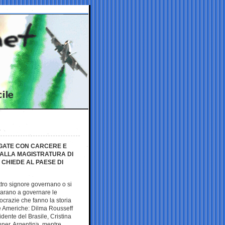
PAGATE CON CARCERE E
ALLA MAGISTRATURA DI
I CHIEDE AL PAESE DI
tro signore governano o si
arano a governare le
crazie che fanno la storia
e Americhe: Dilma Rousseff
idente del Brasile, Cristina
hner, Argentina, mentre