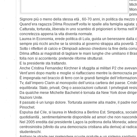
Mich
Mone
prim
Signore più o meno della stessa età , 60-70 anni, in politica da mezzo 
Quand’era ragazza Dilma Rousseff volta le spalle alla famiglia agiata: gu
Catturata, torturata, liberata in uno scambio di prigionieri si forma nell
concretezza appena la vita diventa normale.
Laurea in Economia, erede politica di Lula, guida un benessere dalla cr
sempre più ricchi anche se la sinistra al governo strappa alla povertà 3
Sotto i riflettori di calcio e Olimpiadi adesso chiedono la fine della cor
Dilma affida ai magistrati di tagliare le mani lunghe che umiliano il Brasi
folla non si accontenta: pretende riforme strutturali.
E la presidente sta trattando.
Anche Cristina Fernandez Kirchner è sfuggita ai militari P2 che avev
Vent’anni dopo marito e moglie si riaffacciano mentre la democrazia pre
È impegnata nel braccio di ferro con le grandi famiglie dell’informazione
Tv, dall’impero Clarin al monopolio dell’unica cartiera del paese. Cris
equilibrata: Stato, privati, Ong o associazioni culturali. I privilegiati resi
Da qualche mese Michelle Bachelet è tornata da New York dove dirigev
Nazioni Unite.
Il passato è un lungo dolore. Torturata assieme alla madre, il padre non
Pinochet.
Espulsa dal Cile, si laurea in Medicina a Berlino Est. Simpatica, soci
quotidianità , sentimentalmente disponibile ad amori che non nascond
Nel 2005 eredita dal presidente Lagos la poltrona della Moneda; adess
centrosinistra (sfinito da una democrazia cristiana alla deriva) al radi
studenteschi.
Agitano le strade per pretendere scuole gratuite e un sistema sanitario 