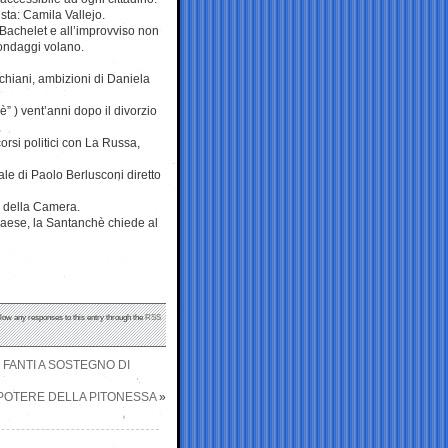
sta: Camila Vallejo.
Bachelet e all’improvviso non
sondaggi volano.
hiani, ambizioni di Daniela
 ) vent’anni dopo il divorzio
orsi politici con La Russa,
ale di Paolo Berlusconi diretto
za della Camera.
 Paese, la Santanchè chiede al
llow any responses to this entry through the
RSS
 FANTI A SOSTEGNO DI
 POTERE DELLA PITONESSA
»