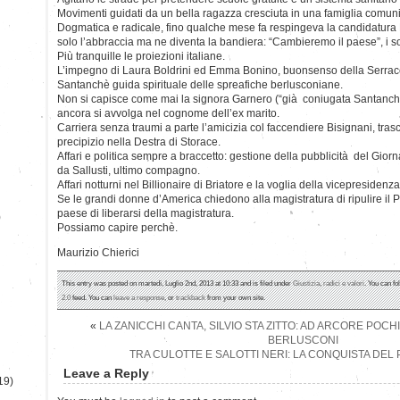
Movimenti guidati da un bella ragazza cresciuta in una famiglia comuni
Dogmatica e radicale, fino qualche mese fa respingeva la candidatura 
solo l’abbraccia ma ne diventa la bandiera: “Cambieremo il paese”, i 
Più tranquille le proiezioni italiane.
L’impegno di Laura Boldrini ed Emma Bonino, buonsenso della Serracc
Santanchè guida spirituale delle spreafiche berlusconiane.
Non si capisce come mai la signora Garnero (“già coniugata Santanchè”
ancora si avvolga nel cognome dell’ex marito.
Carriera senza traumi a parte l’amicizia col faccendiere Bisignani, trasc
precipizio nella Destra di Storace.
Affari e politica sempre a braccetto: gestione della pubblicità del Giorn
da Sallusti, ultimo compagno.
Affari notturni nel Billionaire di Briatore e la voglia della vicepresiden
Se le grandi donne d’America chiedono alla magistratura di ripulire il
paese di liberarsi della magistratura.
)
Possiamo capire perchè.
Maurizio Chierici
This entry was posted on martedì, Luglio 2nd, 2013 at 10:33 and is filed under
Giustizia
,
radici e valori
. You can fo
2.0
feed. You can
leave a response
, or
trackback
from your own site.
«
LA ZANICCHI CANTA, SILVIO STA ZITTO: AD ARCORE POCHI
BERLUSCONI
TRA CULOTTE E SALOTTI NERI: LA CONQUISTA DEL
Leave a Reply
19)