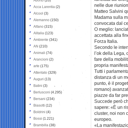
Aborto
(20)
nelle due riunio
Acca Larentia
(2)
Matteo Salvini q
Alcool
(3)
Madama sulla ma
Alemanno
(150)
convocata dal ce
Alfano
(315)
O meglio: lanciat
Alitalia
(123)
accettata alla f
Ambiente
(341)
Forza Italia.
AN
(210)
Secondo le intenz
l’ok della Lega, 
Animali
(74)
fare della mobil
Arancioni
(2)
propria manifest
arte
(175)
Tutti i parlamen
Attentato
(329)
distanza di un me
Auguri
(13)
punto, è il proge
Batini
(3)
romano) avanzato 
Berlusconi
(4.295)
piazze da far pre
Bersani
(234)
Succede però ch
Biasotti
(12)
sapere: «È un ri
Boldrini
(4)
cluster, noi non 
Bossi
(1.221)
europeo.
«La manifestazi
Brambilla
(38)