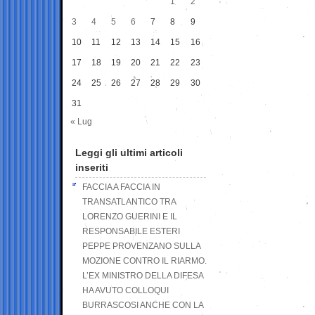
1
2
3
4
5
6
7
8
9
10
11
12
13
14
15
16
17
18
19
20
21
22
23
24
25
26
27
28
29
30
31
« Lug
Leggi gli ultimi articoli
inseriti
FACCIA A FACCIA IN
TRANSATLANTICO TRA
LORENZO GUERINI E IL
RESPONSABILE ESTERI
PEPPE PROVENZANO SULLA
MOZIONE CONTRO IL RIARMO.
L’EX MINISTRO DELLA DIFESA
HA AVUTO COLLOQUI
BURRASCOSI ANCHE CON LA