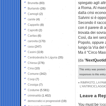
spiegato agli alt
Brunetta
(83)
a Roma. Al massim
Burlando
(26)
dalla crisi econ
Camogli
(2)
Salvini si è opp
canile
(4)
Secondo il raccont
Cappello
(8)
con il parere di 
Caprotti
(2)
trovata dei sovran
Caritas
(6)
Così, da ieri ser
carovita
(170)
Popolo, oppure 
casa
(247)
lungo la Via del
Ma il “Circo Mas
Casini
(119)
Centrodestra in Liguria
(35)
(da “
NextQuotid
Chiesa
(276)
Cina
(10)
This entry was posted 
Comune
(342)
responses to this entr
Coop
(7)
«
RIMPASTO, LA FAM
Cossiga
(7)
L’ANTIRICICLAGGIO
Costume
(5.581)
Leave a Rep
criminalità
(1.402)
democratici e progressisti
(19)
You must be
log