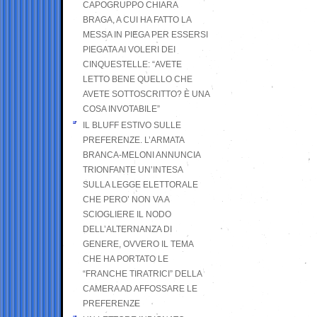
CAPOGRUPPO CHIARA
BRAGA, A CUI HA FATTO LA
MESSA IN PIEGA PER ESSERSI
PIEGATA AI VOLERI DEI
CINQUESTELLE: “AVETE
LETTO BENE QUELLO CHE
AVETE SOTTOSCRITTO? È UNA
COSA INVOTABILE”
IL BLUFF ESTIVO SULLE
PREFERENZE. L’ARMATA
BRANCA-MELONI ANNUNCIA
TRIONFANTE UN’INTESA
SULLA LEGGE ELETTORALE
CHE PERO’ NON VA A
SCIOGLIERE IL NODO
DELL’ALTERNANZA DI
GENERE, OVVERO IL TEMA
CHE HA PORTATO LE
“FRANCHE TIRATRICI” DELLA
CAMERA AD AFFOSSARE LE
PREFERENZE