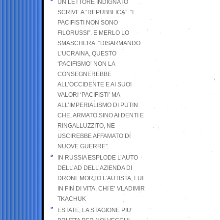
UN LETTORE INDIGNATO
SCRIVE A “REPUBBLICA”: “I
PACIFISTI NON SONO
FILORUSSI”. E MERLO LO
SMASCHERA: “DISARMANDO
L’UCRAINA, QUESTO
‘PACIFISMO’ NON LA
CONSEGNEREBBE
ALL’OCCIDENTE E AI SUOI
VALORI ‘PACIFISTI’ MA
ALL’IMPERIALISMO DI PUTIN
CHE, ARMATO SINO AI DENTI E
RINGALLUZZITO, NE
USCIREBBE AFFAMATO DI
NUOVE GUERRE”
IN RUSSIA ESPLODE L’AUTO
DELL’AD DELL’AZIENDA DI
DRONI: MORTO L’AUTISTA, LUI
IN FIN DI VITA. CHI E’ VLADIMIR
TKACHUK
ESTATE, LA STAGIONE PIU’