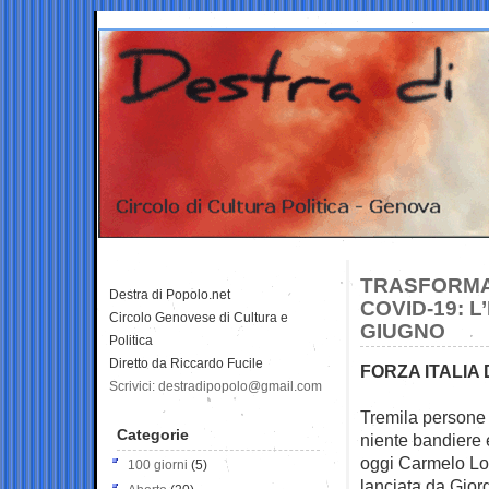
TRASFORMAR
Destra di Popolo.net
COVID-19: L
Circolo Genovese di Cultura e
GIUGNO
Politica
Diretto da Riccardo Fucile
FORZA ITALIA
Scrivici: destradipopolo@gmail.com
Tremila persone 
Categorie
niente bandiere
oggi Carmelo Lo
100 giorni
(5)
lanciata da Gior