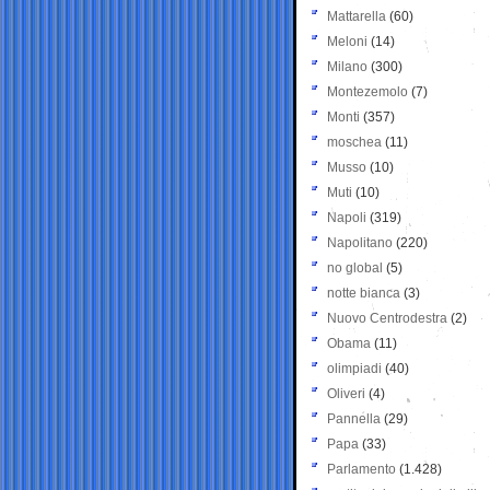
Mattarella
(60)
Meloni
(14)
Milano
(300)
Montezemolo
(7)
Monti
(357)
moschea
(11)
Musso
(10)
Muti
(10)
Napoli
(319)
Napolitano
(220)
no global
(5)
notte bianca
(3)
Nuovo Centrodestra
(2)
Obama
(11)
olimpiadi
(40)
Oliveri
(4)
Pannella
(29)
Papa
(33)
Parlamento
(1.428)