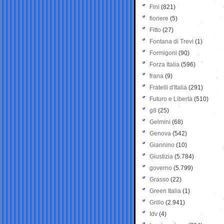
Fini
(821)
fioriere
(5)
Fitto
(27)
Fontana di Trevi
(1)
Formigoni
(90)
Forza Italia
(596)
frana
(9)
Fratelli d'Italia
(291)
Futuro e Libertà
(510)
g8
(25)
Gelmini
(68)
Genova
(542)
Giannino
(10)
Giustizia
(5.784)
governo
(5.799)
Grasso
(22)
Green Italia
(1)
Grillo
(2.941)
Idv
(4)