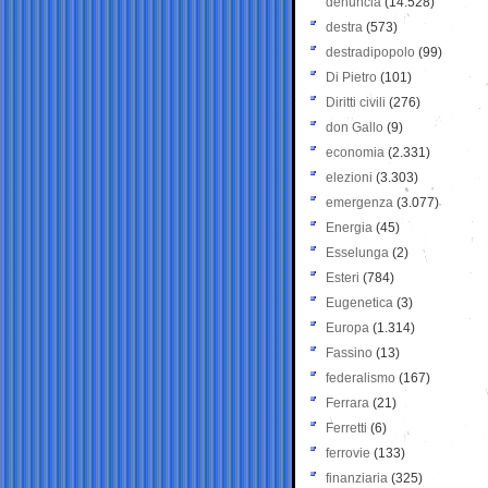
denuncia
(14.528)
destra
(573)
destradipopolo
(99)
Di Pietro
(101)
Diritti civili
(276)
don Gallo
(9)
economia
(2.331)
elezioni
(3.303)
emergenza
(3.077)
Energia
(45)
Esselunga
(2)
Esteri
(784)
Eugenetica
(3)
Europa
(1.314)
Fassino
(13)
federalismo
(167)
Ferrara
(21)
Ferretti
(6)
ferrovie
(133)
finanziaria
(325)