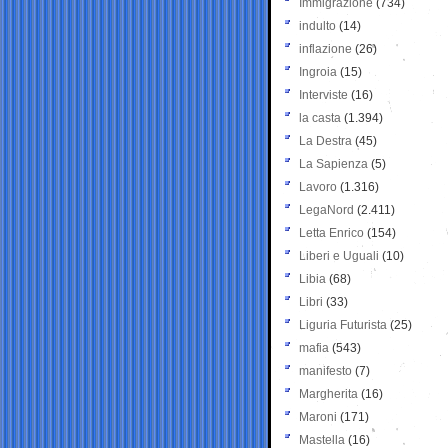
Immigrazione
(734)
indulto
(14)
inflazione
(26)
Ingroia
(15)
Interviste
(16)
la casta
(1.394)
La Destra
(45)
La Sapienza
(5)
Lavoro
(1.316)
LegaNord
(2.411)
Letta Enrico
(154)
Liberi e Uguali
(10)
Libia
(68)
Libri
(33)
Liguria Futurista
(25)
mafia
(543)
manifesto
(7)
Margherita
(16)
Maroni
(171)
Mastella
(16)