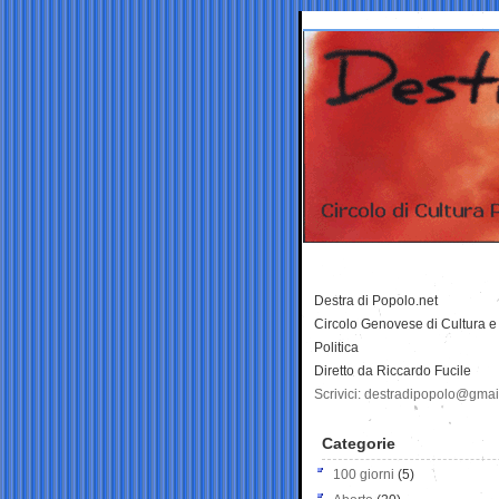
Destra di Popolo.net
Circolo Genovese di Cultura e
Politica
Diretto da Riccardo Fucile
Scrivici: destradipopolo@gma
Categorie
100 giorni
(5)