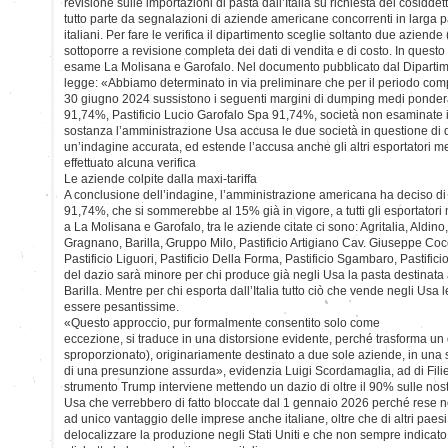
revisione sulle importazioni di pasta dall’Italia su richiesta dei cosiddett
tutto parte da segnalazioni di aziende americane concorrenti in larga p
italiani. Per fare le verifica il dipartimento sceglie soltanto due azien
sottoporre a revisione completa dei dati di vendita e di costo. In quest
esame La Molisana e Garofalo. Nel documento pubblicato dal Diparti
legge: «Abbiamo determinato in via preliminare che per il periodo compre
30 giugno 2024 sussistono i seguenti margini di dumping medi pondera
91,74%, Pastificio Lucio Garofalo Spa 91,74%, società non esaminate
sostanza l’amministrazione Usa accusa le due società in questione di 
un’indagine accurata, ed estende l’accusa anche gli altri esportatori m
effettuato alcuna verifica
Le aziende colpite dalla maxi-tariffa
A conclusione dell’indagine, l’amministrazione americana ha deciso di
91,74%, che si sommerebbe al 15% già in vigore, a tutti gli esportatori 
a La Molisana e Garofalo, tra le aziende citate ci sono: Agritalia, Aldino
Gragnano, Barilla, Gruppo Milo, Pastificio Artigiano Cav. Giuseppe Coc
Pastificio Liguori, Pastificio Della Forma, Pastificio Sgambaro, Pastif
del dazio sarà minore per chi produce già negli Usa la pasta destinat
Barilla. Mentre per chi esporta dall’Italia tutto ciò che vende negli Usa
essere pesantissime.
«Questo approccio, pur formalmente consentito solo come
eccezione, si traduce in una distorsione evidente, perché trasforma un 
sproporzionato), originariamente destinato a due sole aziende, in una s
di una presunzione assurda», evidenzia Luigi Scordamaglia, ad di Filier
strumento Trump interviene mettendo un dazio di oltre il 90% sulle nost
Usa che verrebbero di fatto bloccate dal 1 gennaio 2026 perché rese 
ad unico vantaggio delle imprese anche italiane, oltre che di altri paesi
delocalizzare la produzione negli Stati Uniti e che non sempre indicato 