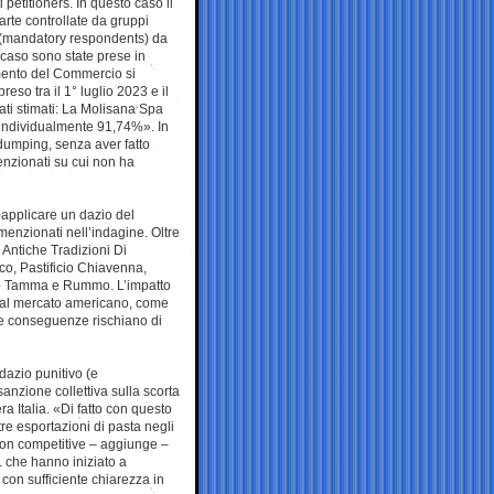
i petitioners. In questo caso il
arte controllate da gruppi
de (mandatory respondents) da
o caso sono state prese in
mento del Commercio si
so tra il 1° luglio 2023 e il
ti stimati: La Molisana Spa
 individualmente 91,74%». In
dumping, senza aver fatto
enzionati su cui non ha
 applicare un dazio del
menzionati nell’indagine. Oltre
, Antiche Tradizioni Di
co, Pastificio Chiavenna,
icio Tamma e Rummo. L’impatto
a al mercato americano, come
 le conseguenze rischiano di
dazio punitivo (e
anzione collettiva sulla scorta
a Italia. «Di fatto con questo
re esportazioni di pasta negli
non competitive – aggiunge –
. che hanno iniziato a
con sufficiente chiarezza in