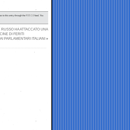
s to this entry through the
RSS 2.0
feed. You
E RUSSO HA ATTACCATO UNA
INE DI FERITI
AI PARLAMENTARI ITALIANI
»