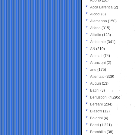
Aborto
(20)
Acca Larentia
(2)
Alcool
(3)
Alemanno
(150)
Alfano
(315)
Alitalia
(123)
Ambiente
(341)
AN
(210)
Animali
(74)
Arancioni
(2)
arte
(175)
Attentato
(329)
Auguri
(13)
Batini
(3)
Berlusconi
(4.295)
Bersani
(234)
Biasotti
(12)
Boldrini
(4)
Bossi
(1.221)
Brambilla
(38)