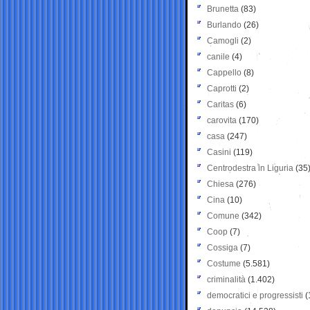
Brunetta
(83)
Burlando
(26)
Camogli
(2)
canile
(4)
Cappello
(8)
Caprotti
(2)
Caritas
(6)
carovita
(170)
casa
(247)
Casini
(119)
Centrodestra in Liguria
(35
Chiesa
(276)
Cina
(10)
Comune
(342)
Coop
(7)
Cossiga
(7)
Costume
(5.581)
criminalità
(1.402)
democratici e progressisti
(