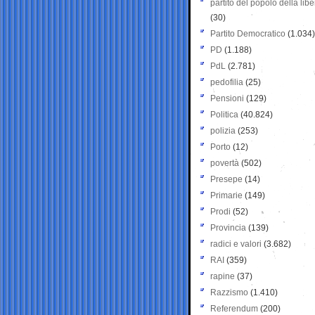
partito del popolo della libe
(30)
Partito Democratico
(1.034)
PD
(1.188)
PdL
(2.781)
pedofilia
(25)
Pensioni
(129)
Politica
(40.824)
polizia
(253)
Porto
(12)
povertà
(502)
Presepe
(14)
Primarie
(149)
Prodi
(52)
Provincia
(139)
radici e valori
(3.682)
RAI
(359)
rapine
(37)
Razzismo
(1.410)
Referendum
(200)