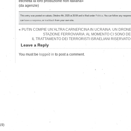
etichetta la loro produzione non italiana»
(da agenzie)
This entry was posted on sabato, Ottobre 4th, 2025 at 20:59 and is filed under
Politica
. You can follow any response
can
leave a response
, or
trackback
from your own site.
«
PUTIN COMPIE UN’ALTRA CARNEFICINA IN UCRAINA: UN DRON
STAZIONE FERROVIARIA: AL MOMENTO CI SONO DEC
IL TRATTAMENTO DEI TERRORISTI ISRAELIANI RISERVATO 
Leave a Reply
You must be
logged in
to post a comment.
)
19)