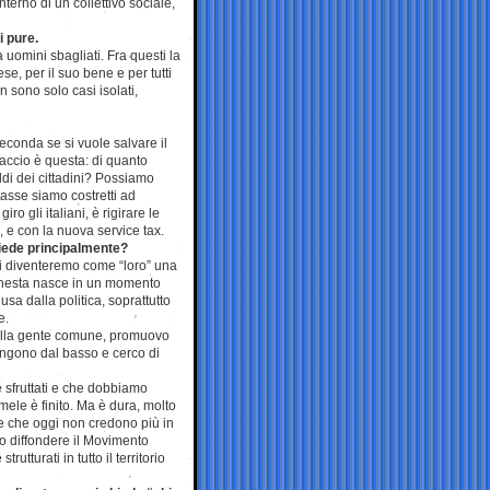
terno di un collettivo sociale,
i pure.
 uomini sbagliati. Fra questi la
se, per il suo bene e per tutti
 sono solo casi isolati,
conda se si vuole salvare il
accio è questa: di quanto
di dei cittadini? Possiamo
tasse siamo costretti ad
o gli italiani, è rigirare le
 e con la nuova service tax.
hiede principalmente?
oi diventeremo come “loro” una
 Onesta nasce in un momento
usa dalla politica, soprattutto
e.
 della gente comune, promuovo
vengono dal basso e cerco di
 sfruttati e che dobbiamo
mele è finito. Ma è dura, molto
i e che oggi non credono più in
vo diffondere il Movimento
utturati in tutto il territorio