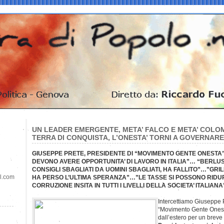
UN LEADER EMERGENTE, META’ FALCO E META’ COLOMB
TERRA DI CONQUISTA, L’ONESTA’ TORNI A GOVERNARE
GIUSEPPE PRETE, PRESIDENTE DI “MOVIMENTO GENTE ONESTA”:
DEVONO AVERE OPPORTUNITA’ DI LAVORO IN ITALIA”… “BERLU
CONSIGLI SBAGLIATI DA UOMINI SBAGLIATI, HA FALLITO”…”GRI
il.com
HA PERSO L’ULTIMA SPERANZA”…”LE TASSE SI POSSONO RIDU
CORRUZIONE INSITA IN TUTTI I LIVELLI DELLA SOCIETA’ ITALIANA
Intercettiamo Giuseppe P
“Movimento Gente Onest
dall’estero per un breve