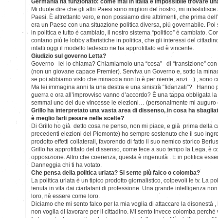
Germania ha funzionato: come mai in Italia è impossibile trovare un
Mi duole dire che gli altri Paesi sono migliori del nostro, mi infastidisc
Paesi. È altrettanto vero, e non possiamo dire altrimenti, che prima dell
era un Paese con una situazione politica diversa, più governabile. Poi 
in politica e tutto è cambiato, il nostro sistema “politico” è cambiato. 
contano più le lobby affaristiche in politica, che gli interessi del cittadi
infatti oggi il modello tedesco ne ha approfittato ed è vincente.
Giudizio sul governo Letta?
Governo lei lo chiama? Chiamiamolo una “cosa” di “transizione” con
(non un giovane capace Premier). Serviva un Governo e, sotto la mina
se poi abbiamo visto che minaccia non lo è per niente, anzi…) , sono co
Ma lei immagina anni fa una destra e una sinistra “fidanzati”? Hanno pas
guerra e ora all’improvviso vanno d’accordo? È una tappa obbligata 
semmai uno dei due vincesse le elezioni… (personalmente mi augur
Grillo ha interpretato una vasta area di dissenso, in cosa ha sbagliat
è meglio farli pesare nelle scelte?
Di Grillo ho già detto cosa ne penso, non mi piace, e già prima della 
precedenti elezioni del Piemonte) ho sempre sostenuto che il suo ingr
prodotto effetti collaterali, favorendo di fatto il suo nemico storico Berlu
Grillo ha approfittato del dissenso, come fece a suo tempo la Lega, è co
opposizione. Altro che coerenza, questa è ingenuità . E in politica ess
Danneggia chi ti ha votato.
Che pensa della politica urlata? Si sente più falco o colomba?
La politica urlata è un tipico prodotto giornalistico, colpevoli le tv. La po
tenuta in vita dai ciarlatani di professione. Una grande intelligenza n
loro, nè essere come loro.
Diciamo che mi sento falco per la mia voglia di attaccare la disonestà , 
non voglia di lavorare per il cittadino. Mi sento invece colomba perchè 