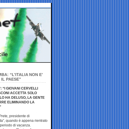
A: “L’ITALIA NON E’
 IL PAESE”
 “I GIOVANI CERVELLI
SCONI ACCETTA SOLO
LLO HA DELUSO, LA GENTE
RRE ELIMINANDO LA
”
rete, presidente di
a”, quando è appena rientrato
 periodo di vacanza.