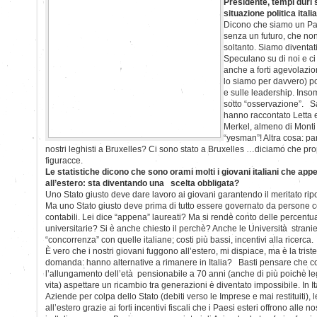
Presidente, tempi duri s
situazione politica ita
Dicono che siamo un Pa
senza un futuro, che non
soltanto. Siamo diventati
Speculano su di noi e ci
anche a forti agevolazio
lo siamo per davvero) poc
e sulle leadership. In
sotto “osservazione”. S
hanno raccontato Letta 
Merkel, almeno di Monti
“yesman”! Altra cosa: pa
nostri leghisti a Bruxelles? Ci sono stato a Bruxelles …diciamo che pro
figuracce.
Le statistiche dicono che sono orami molti i giovani italiani che appe
all’estero: sta diventando una scelta obbligata?
Uno Stato giusto deve dare lavoro ai giovani garantendo il meritato ripo
Ma uno Stato giusto deve prima di tutto essere governato da persone c
contabili. Lei dice “appena” laureati? Ma si rende conto delle percentuali 
universitarie? Si è anche chiesto il perchè? Anche le Università stranie
“concorrenza” con quelle italiane; costi più bassi, incentivi alla ricerca.
È vero che i nostri giovani fuggono all’estero, mi dispiace, ma è la triste
domanda: hanno alternative a rimanere in Italia? Basti pensare che c
l’allungamento dell’età pensionabile a 70 anni (anche di più poichè le
vita) aspettare un ricambio tra generazioni è diventato impossibile. In Ita
Aziende per colpa dello Stato (debiti verso le Imprese e mai restituiti), 
all’estero grazie ai forti incentivi fiscali che i Paesi esteri offrono alle