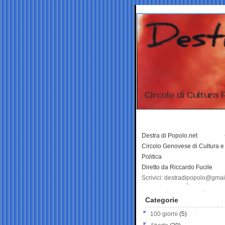
Destra di Popolo.net
Circolo Genovese di Cultura e
Politica
Diretto da Riccardo Fucile
Scrivici: destradipopolo@gma
Categorie
100 giorni
(5)