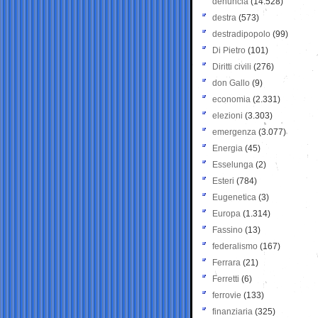
denuncia
(14.528)
destra
(573)
destradipopolo
(99)
Di Pietro
(101)
Diritti civili
(276)
don Gallo
(9)
economia
(2.331)
elezioni
(3.303)
emergenza
(3.077)
Energia
(45)
Esselunga
(2)
Esteri
(784)
Eugenetica
(3)
Europa
(1.314)
Fassino
(13)
federalismo
(167)
Ferrara
(21)
Ferretti
(6)
ferrovie
(133)
finanziaria
(325)