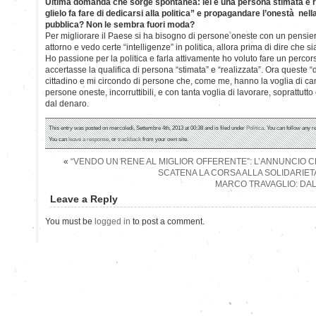
Ultima domanda che sorge spontanea: lei è una persona stimata e re
glielo fa fare di dedicarsi alla politica” e propagandare l’onestà nel
pubblica? Non le sembra fuori moda?
Per migliorare il Paese si ha bisogno di persone oneste con un pensie
attorno e vedo certe “intelligenze” in politica, allora prima di dire che 
Ho passione per la politica e farla attivamente ho voluto fare un perco
accertasse la qualifica di persona “stimata” e “realizzata”. Ora queste “do
cittadino e mi circondo di persone che, come me, hanno la voglia di c
persone oneste, incorruttibili, e con tanta voglia di lavorare, soprattut
dal denaro.
This entry was posted on mercoledì, Settembre 4th, 2013 at 00:38 and is filed under
Politica
. You can follow any r
You can
leave a response
, or
trackback
from your own site.
«
“VENDO UN RENE AL MIGLIOR OFFERENTE”: L’ANNUNCIO 
SCATENA LA CORSA ALLA SOLIDARIETA
MARCO TRAVAGLIO: DAL
Leave a Reply
You must be
logged in
to post a comment.