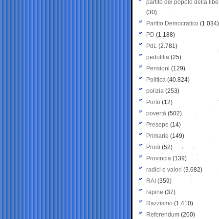
partito del popolo della libe
(30)
Partito Democratico
(1.034)
PD
(1.188)
PdL
(2.781)
pedofilia
(25)
Pensioni
(129)
Politica
(40.824)
polizia
(253)
Porto
(12)
povertà
(502)
Presepe
(14)
Primarie
(149)
Prodi
(52)
Provincia
(139)
radici e valori
(3.682)
RAI
(359)
rapine
(37)
Razzismo
(1.410)
Referendum
(200)