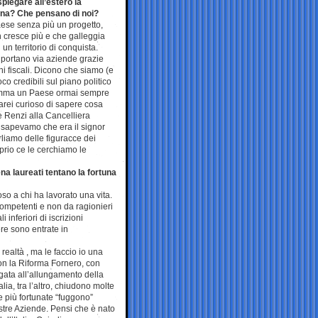
piegare all’estero la
liana? Che pensano di noi?
ese senza più un progetto,
 cresce più e che galleggia
 un territorio di conquista.
 portano via aziende grazie
ni fiscali. Dicono che siamo (e
o credibili sul piano politico
somma un Paese ormai sempre
arei curioso di sapere cosa
e Renzi alla Cancelliera
 sapevamo che era il signor
rliamo delle figuracce dei
prio ce le cerchiamo le
na laureati tentano la fortuna
so a chi ha lavorato una vita.
ompetenti e non da ragionieri
inferiori di iscrizioni
re sono entrate in
 realtà , ma le faccio io una
on la Riforma Fornero, con
gata all’allungamento della
lia, tra l’altro, chiudono molte
le più fortunate “fuggono”
 nostre Aziende. Pensi che è nato