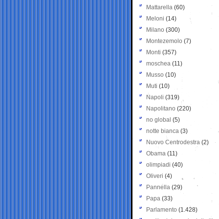
Mattarella
(60)
Meloni
(14)
Milano
(300)
Montezemolo
(7)
Monti
(357)
moschea
(11)
Musso
(10)
Muti
(10)
Napoli
(319)
Napolitano
(220)
no global
(5)
notte bianca
(3)
Nuovo Centrodestra
(2)
Obama
(11)
olimpiadi
(40)
Oliveri
(4)
Pannella
(29)
Papa
(33)
Parlamento
(1.428)