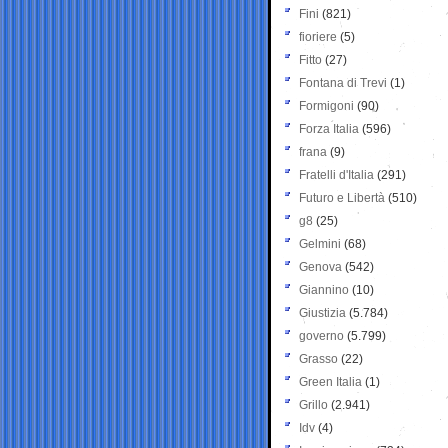
Fini
(821)
fioriere
(5)
Fitto
(27)
Fontana di Trevi
(1)
Formigoni
(90)
Forza Italia
(596)
frana
(9)
Fratelli d'Italia
(291)
Futuro e Libertà
(510)
g8
(25)
Gelmini
(68)
Genova
(542)
Giannino
(10)
Giustizia
(5.784)
governo
(5.799)
Grasso
(22)
Green Italia
(1)
Grillo
(2.941)
Idv
(4)