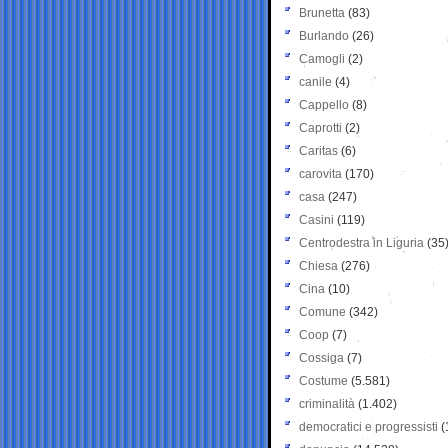
Brunetta
(83)
Burlando
(26)
Camogli
(2)
canile
(4)
Cappello
(8)
Caprotti
(2)
Caritas
(6)
carovita
(170)
casa
(247)
Casini
(119)
Centrodestra in Liguria
(35
Chiesa
(276)
Cina
(10)
Comune
(342)
Coop
(7)
Cossiga
(7)
Costume
(5.581)
criminalità
(1.402)
democratici e progressisti
(