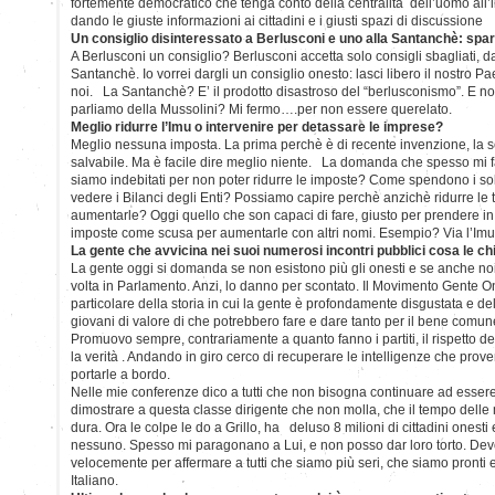
fortemente democratico che tenga conto della centralità dell’uomo all’in
dando le giuste informazioni ai cittadini e i giusti spazi di discussione
Un consiglio disinteressato a Berlusconi e uno alla Santanchè: spar
A Berlusconi un consiglio? Berlusconi accetta solo consigli sbagliati, da
Santanchè. Io vorrei dargli un consiglio onesto: lasci libero il nostro Pae
noi. La Santanchè? E’ il prodotto disastroso del “berlusconismo”. E non
parliamo della Mussolini? Mi fermo….per non essere querelato.
Meglio ridurre l’Imu o intervenire per detassare le imprese?
Meglio nessuna imposta. La prima perchè è di recente invenzione, la se
salvabile. Ma è facile dire meglio niente. La domanda che spesso mi f
siamo indebitati per non poter ridurre le imposte? Come spendono i sol
vedere i Bilanci degli Enti? Possiamo capire perchè anzichè ridurre le 
aumentarle? Oggi quello che son capaci di fare, giusto per prendere in gir
imposte come scusa per aumentarle con altri nomi. Esempio? Via l’Imu,
La gente che avvicina nei suoi numerosi incontri pubblici cosa le c
La gente oggi si domanda se non esistono più gli onesti e se anche n
volta in Parlamento. Anzi, lo danno per scontato. Il Movimento Gente
particolare della storia in cui la gente è profondamente disgustata e del
giovani di valore di che potrebbero fare e dare tanto per il bene comun
Promuovo sempre, contrariamente a quanto fanno i partiti, il rispetto
la verità . Andando in giro cerco di recuperare le intelligenze che pro
portarle a bordo.
Nelle mie conferenze dico a tutti che non bisogna continuare ad essere
dimostrare a questa classe dirigente che non molla, che il tempo delle 
dura. Ora le colpe le do a Grillo, ha deluso 8 milioni di cittadini onest
nessuno. Spesso mi paragonano a Lui, e non posso dar loro torto. De
velocemente per affermare a tutti che siamo più seri, che siamo pronti e str
Italiano.