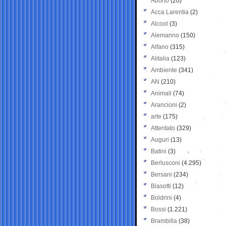
Aborto
(20)
Acca Larentia
(2)
Alcool
(3)
Alemanno
(150)
Alfano
(315)
Alitalia
(123)
Ambiente
(341)
AN
(210)
Animali
(74)
Arancioni
(2)
arte
(175)
Attentato
(329)
Auguri
(13)
Batini
(3)
Berlusconi
(4.295)
Bersani
(234)
Biasotti
(12)
Boldrini
(4)
Bossi
(1.221)
Brambilla
(38)