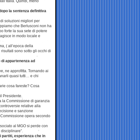
dall’Italia. Quindi, meno
opo la sentenza definitiva
di soluzioni migliori per
sappiamo che Berlusconi non ha
po forte la sua sete di potere
a agisce in modo locale e
a, ( all’epoca della
sultati sono sotto gli occhi di
to di appartenenza ad
vive, ne approfitta. Tornando ai
narli quasi tutti… e chi
arie cosa fareste? Cosa
l Presidente.
na la Commissione di garanzia
ontroversie relative alla
decisione e sanzione
La Commissione opera secondo
associato al MGO si perde con
 disciplinare”.
partiti, esperienza che in