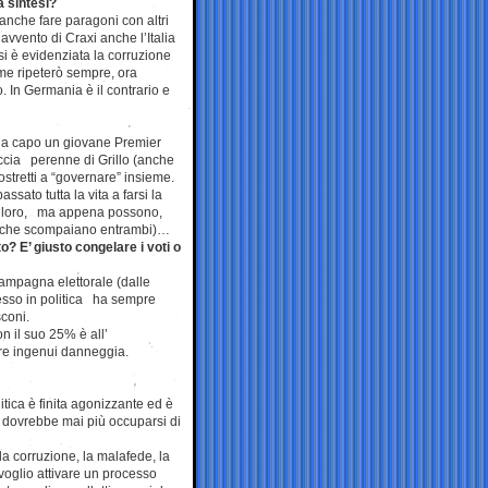
a sintesi?
e anche fare paragoni con altri
’avvento di Craxi anche l’Italia
si è evidenziata la corruzione
Come ripeterò sempre, ora
no. In Germania è il contrario e
 a capo un giovane Premier
ccia perenne di Grillo (anche
stretti a “governare” insieme.
sato tutta la vita a farsi la
la loro, ma appena possono,
o che scompaiano entrambi)…
o? E’ giusto congelare i voti o
campagna elettorale (dalle
esso in politica ha sempre
sconi.
n il suo 25% è all’
ere ingenui danneggia.
litica è finita agonizzante ed è
on dovrebbe mai più occuparsi di
la corruzione, la malafede, la
voglio attivare un processo