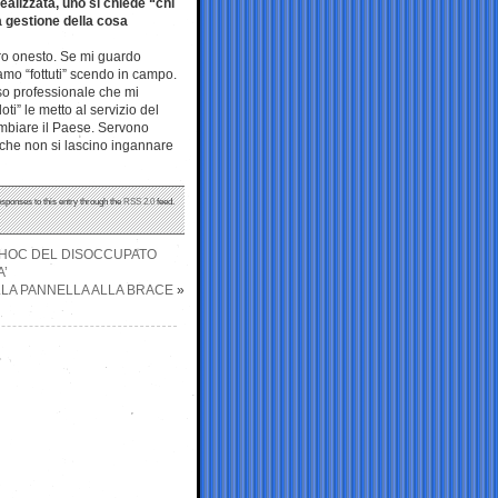
alizzata, uno si chiede “chi
la gestione della cosa
ro onesto. Se mi guardo
siamo “fottuti” scendo in campo.
rso professionale che mi
ti” le metto al servizio del
ambiare il Paese. Servono
to che non si lascino ingannare
esponses to this entry through the
RSS 2.0
feed.
CHOC DEL DISOCCUPATO
’
LA PANNELLA ALLA BRACE
»