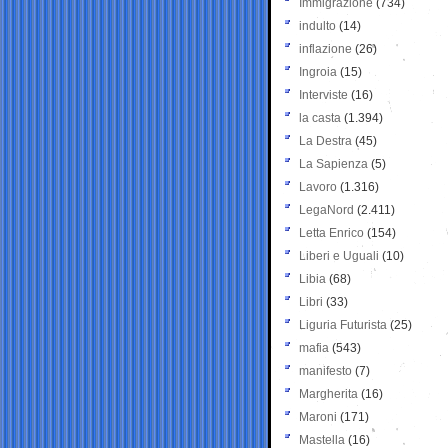
Immigrazione
(734)
indulto
(14)
inflazione
(26)
Ingroia
(15)
Interviste
(16)
la casta
(1.394)
La Destra
(45)
La Sapienza
(5)
Lavoro
(1.316)
LegaNord
(2.411)
Letta Enrico
(154)
Liberi e Uguali
(10)
Libia
(68)
Libri
(33)
Liguria Futurista
(25)
mafia
(543)
manifesto
(7)
Margherita
(16)
Maroni
(171)
Mastella
(16)