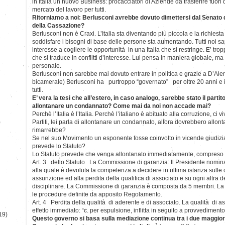
in Italia un nuovo Business: procacciatori di Aziende da trasferire fuori 
mercato del lavoro per tutti.
Ritorniamo a noi: Berlusconi avrebbe dovuto dimettersi dal Senato d
della Cassazione?
Berlusconi non è Craxi. L’Italia sta diventando più piccola e la richiesta 
soddisfare i bisogni di base delle persone sta aumentando. Tutti noi 
interesse a cogliere le opportunità in una Italia che si restringe. E’ trop
che si traduce in conflitti d’interesse. Lui pensa in maniera globale, m
personale.
Berlusconi non sarebbe mai dovuto entrare in politica e grazie a D’Alem
bicamerale) Berlusconi ha purtroppo “governato” per oltre 20 anni e i ri
tutti.
E’ vera la tesi che all’estero, in caso analogo, sarebbe stato il parti
allontanare un condannato? Come mai da noi non accade mai?
Perchè l’Italia è l’Italia. Perchè l’italiano è abituato alla corruzione, ci 
)
Partiti, lei parla di allontanare un condannato, allora dovrebbero allonta
rimarrebbe?
Se nel suo Movimento un esponente fosse coinvolto in vicende giudizi
prevede lo Statuto?
Lo Statuto prevede che venga allontanato immediatamente, compreso i
Art. 3 dello Statuto La Commissione di garanzia: Il Presidente nomi
alla quale è devoluta la competenza a decidere in ultima istanza sulle c
assunzione ed alla perdita della qualifica di associato e su ogni altra 
disciplinare. La Commissione di garanzia è composta da 5 membri. 
le procedure definite da apposito Regolamento.
Art. 4 Perdita della qualità di aderente e di associato. La qualità di 
effetto immediato: “c. per espulsione, inflitta in seguito a provvedimento
19)
Questo governo si basa sulla mediazione continua tra i due maggiori 