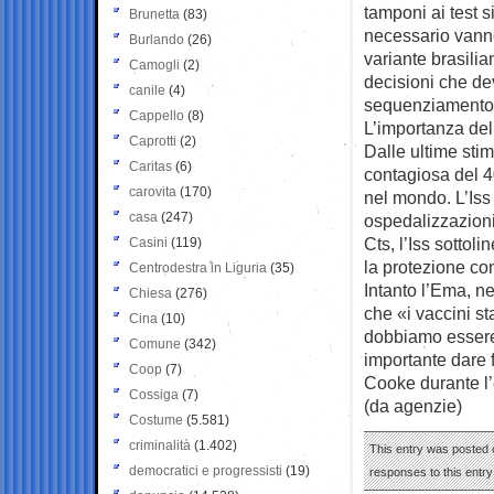
tamponi ai test 
Brunetta
(83)
necessario vanno
Burlando
(26)
variante brasilia
Camogli
(2)
decisioni che dev
canile
(4)
sequenziamento d
Cappello
(8)
L’importanza de
Caprotti
(2)
Dalle ultime stim
Caritas
(6)
contagiosa del 40
carovita
(170)
nel mondo. L’Iss s
casa
(247)
ospedalizzazioni
Cts, l’Iss sottol
Casini
(119)
la protezione con
Centrodestra in Liguria
(35)
Intanto l’Ema, n
Chiesa
(276)
che «i vaccini s
Cina
(10)
dobbiamo essere
Comune
(342)
importante dare 
Coop
(7)
Cooke durante l
Cossiga
(7)
(da agenzie)
Costume
(5.581)
criminalità
(1.402)
This entry was posted o
democratici e progressisti
(19)
responses to this entr