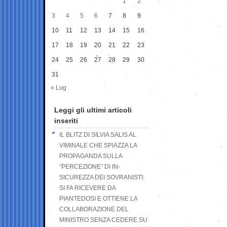
1
2
3
4
5
6
7
8
9
10
11
12
13
14
15
16
17
18
19
20
21
22
23
24
25
26
27
28
29
30
31
« Lug
Leggi gli ultimi articoli
inseriti
IL BLITZ DI SILVIA SALIS AL
VIMINALE CHE SPIAZZA LA
PROPAGANDA SULLA
“PERCEZIONE” DI IN-
SICUREZZA DEI SOVRANISTI:
SI FA RICEVERE DA
PIANTEDOSI E OTTIENE LA
COLLABORAZIONE DEL
MINISTRO SENZA CEDERE SU