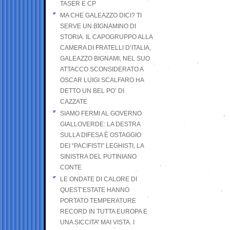
TASER E CP
MA CHE GALEAZZO DICI? TI
SERVE UN BIGNAMINO DI
STORIA. IL CAPOGRUPPO ALLA
CAMERA DI FRATELLI D’ITALIA,
GALEAZZO BIGNAMI, NEL SUO
ATTACCO SCONSIDERATO A
OSCAR LUIGI SCALFARO HA
DETTO UN BEL PO’ DI
CAZZATE
SIAMO FERMI AL GOVERNO
GIALLOVERDE: LA DESTRA
SULLA DIFESA È OSTAGGIO
DEI “PACIFISTI” LEGHISTI, LA
SINISTRA DEL PUTINIANO
CONTE
LE ONDATE DI CALORE DI
QUEST’ESTATE HANNO
PORTATO TEMPERATURE
RECORD IN TUTTA EUROPA E
UNA SICCITA’ MAI VISTA. I