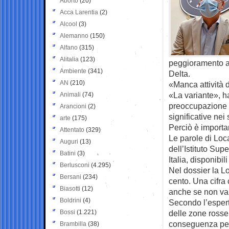
Aborto
(20)
Acca Larentia
(2)
Alcool
(3)
Alemanno
(150)
Alfano
(315)
Alitalia
(123)
peggioramento a 
Ambiente
(341)
Delta.
AN
(210)
«Manca attività 
«La variante», h
Animali
(74)
preoccupazione 
Arancioni
(2)
significative nei
arte
(175)
Perciò è importa
Attentato
(329)
Le parole di Loca
Auguri
(13)
dell’Istituto Sup
Batini
(3)
Italia, disponibi
Berlusconi
(4.295)
Nel dossier la L
Bersani
(234)
cento. Una cifra 
Biasotti
(12)
anche se non va 
Boldrini
(4)
Secondo l’espert
Bossi
(1.221)
delle zone rosse 
conseguenza per L
Brambilla
(38)