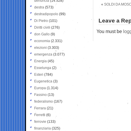
denuncia
(14.528)
«
SOLDI DA MOSC
destra
(573)
destradipopolo
(99)
Leave a Rep
Di Pietro
(101)
Diritti civili
(276)
You must be
log
don Gallo
(9)
economia
(2.331)
elezioni
(3.303)
emergenza
(3.077)
Energia
(45)
Esselunga
(2)
Esteri
(784)
Eugenetica
(3)
Europa
(1.314)
Fassino
(13)
federalismo
(167)
Ferrara
(21)
Ferretti
(6)
ferrovie
(133)
finanziaria
(325)