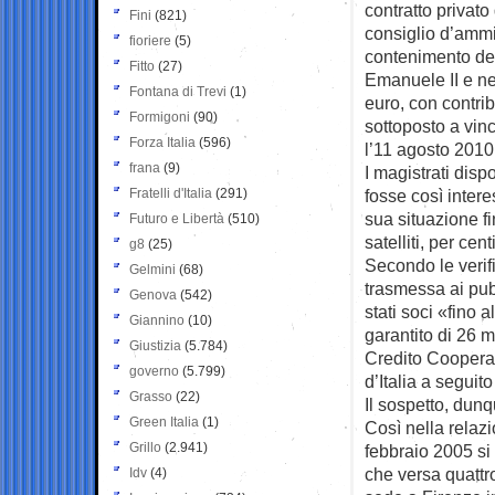
contratto privato
Fini
(821)
consiglio d’ammin
fioriere
(5)
contenimento dei d
Fitto
(27)
Emanuele II e ne
Fontana di Trevi
(1)
euro, con contri
Formigoni
(90)
sottoposto a vinc
Forza Italia
(596)
l’11 agosto 2010 
frana
(9)
I magistrati dis
Fratelli d'Italia
(291)
fosse così intere
sua situazione f
Futuro e Libertà
(510)
satelliti, per cen
g8
(25)
Secondo le verif
Gelmini
(68)
trasmessa ai pubb
Genova
(542)
stati soci «fino 
Giannino
(10)
garantito di 26 m
Giustizia
(5.784)
Credito Cooperat
governo
(5.799)
d’Italia a seguit
Grasso
(22)
Il sospetto, dun
Green Italia
(1)
Così nella relazio
Grillo
(2.941)
febbraio 2005 si 
che versa quattro
Idv
(4)