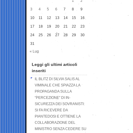
1
2
3
4
5
6
7
8
9
10
11
12
13
14
15
16
17
18
19
20
21
22
23
24
25
26
27
28
29
30
31
« Lug
Leggi gli ultimi articoli
inseriti
IL BLITZ DI SILVIA SALIS AL
VIMINALE CHE SPIAZZA LA
PROPAGANDA SULLA
“PERCEZIONE” DI IN-
SICUREZZA DEI SOVRANISTI:
SI FA RICEVERE DA
PIANTEDOSI E OTTIENE LA
COLLABORAZIONE DEL
MINISTRO SENZA CEDERE SU