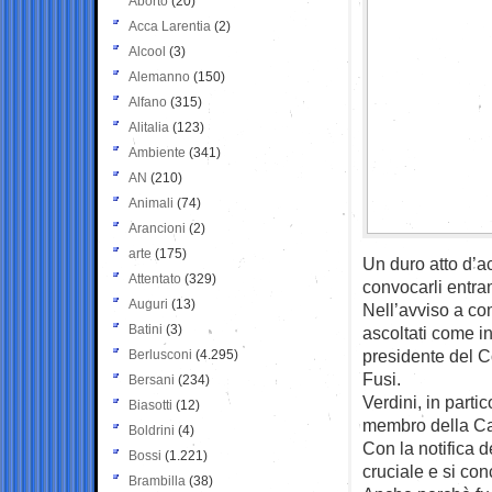
Aborto
(20)
Acca Larentia
(2)
Alcool
(3)
Alemanno
(150)
Alfano
(315)
Alitalia
(123)
Ambiente
(341)
AN
(210)
Animali
(74)
Arancioni
(2)
arte
(175)
Un duro atto d’a
Attentato
(329)
convocarli entram
Auguri
(13)
Nell’avviso a co
Batini
(3)
ascoltati come in
presidente del Co
Berlusconi
(4.295)
Fusi.
Bersani
(234)
Verdini, in parti
Biasotti
(12)
membro della Ca
Boldrini
(4)
Con la notifica 
Bossi
(1.221)
cruciale e si co
Brambilla
(38)