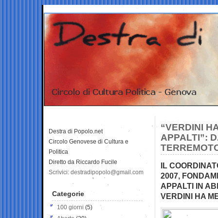
“VERDINI H
Destra di Popolo.net
APPALTI”: D
Circolo Genovese di Cultura e
TERREMOT
Politica
Diretto da Riccardo Fucile
IL COORDINATO
Scrivici: destradipopolo@gmail.com
2007, FONDAM
APPALTI IN A
Categorie
VERDINI HA ME
100 giorni
(5)