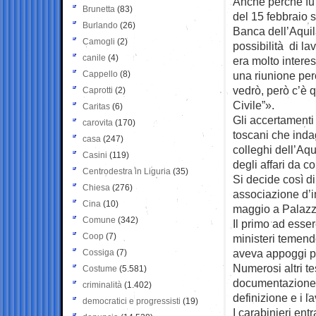
Anche perchè fu l
Brunetta
(83)
del 15 febbraio 
Burlando
(26)
Banca dell’Aquil
Camogli
(2)
possibilità di l
canile
(4)
era molto intere
Cappello
(8)
una riunione però
vedrò, però c’è 
Caprotti
(2)
Civile”».
Caritas
(6)
Gli accertamenti
carovita
(170)
toscani che inda
casa
(247)
colleghi dell’Aqu
Casini
(119)
degli affari da c
Centrodestra in Liguria
(35)
Si decide così d
Chiesa
(276)
associazione d’i
Cina
(10)
maggio a Palazzo
Comune
(342)
Il primo ad esser
Coop
(7)
ministeri temend
aveva appoggi po
Cossiga
(7)
Numerosi altri t
Costume
(5.581)
documentazione c
criminalità
(1.402)
definizione e i la
democratici e progressisti
(19)
I carabinieri ent