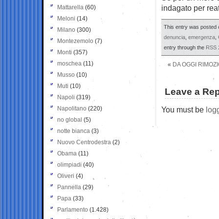
indagato per rea
Mattarella
(60)
Meloni
(14)
This entry was posted o
Milano
(300)
denuncia
,
emergenza
,
Montezemolo
(7)
entry through the
RSS 
Monti
(357)
moschea
(11)
«
DA OGGI RIMOZI
Musso
(10)
Muti
(10)
Leave a Rep
Napoli
(319)
Napolitano
(220)
You must be
log
no global
(5)
notte bianca
(3)
Nuovo Centrodestra
(2)
Obama
(11)
olimpiadi
(40)
Oliveri
(4)
Pannella
(29)
Papa
(33)
Parlamento
(1.428)