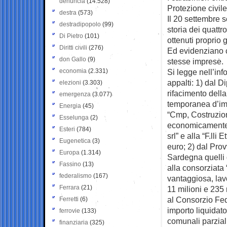
denuncia
(14.528)
Protezione civile
destra
(573)
Il 20 settembre 
destradipopolo
(99)
storia dei quattr
Di Pietro
(101)
ottenuti proprio 
Diritti civili
(276)
Ed evidenziano 
don Gallo
(9)
stesse imprese.
economia
(2.331)
Si legge nell’inf
appalti: 1) dal D
elezioni
(3.303)
rifacimento dell
emergenza
(3.077)
temporanea d’imp
Energia
(45)
“Cmp, Costruzion
Esselunga
(2)
economicamente p
Esteri
(784)
srl” e alla “F.lli
Eugenetica
(3)
euro; 2) dal Pro
Europa
(1.314)
Sardegna quelli
Fassino
(13)
alla consorziata 
federalismo
(167)
vantaggiosa, lavo
Ferrara
(21)
11 milioni e 235
al Consorzio Fede
Ferretti
(6)
importo liquidato
ferrovie
(133)
comunali parzia
finanziaria
(325)