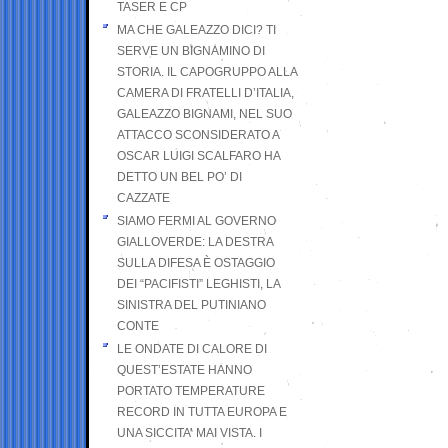
TASER E CP
MA CHE GALEAZZO DICI? TI
SERVE UN BIGNAMINO DI
STORIA. IL CAPOGRUPPO ALLA
CAMERA DI FRATELLI D’ITALIA,
GALEAZZO BIGNAMI, NEL SUO
ATTACCO SCONSIDERATO A
OSCAR LUIGI SCALFARO HA
DETTO UN BEL PO’ DI
CAZZATE
SIAMO FERMI AL GOVERNO
GIALLOVERDE: LA DESTRA
SULLA DIFESA È OSTAGGIO
DEI “PACIFISTI” LEGHISTI, LA
SINISTRA DEL PUTINIANO
CONTE
LE ONDATE DI CALORE DI
QUEST’ESTATE HANNO
PORTATO TEMPERATURE
RECORD IN TUTTA EUROPA E
UNA SICCITA’ MAI VISTA. I