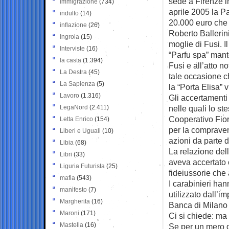
sede a Firenze in
Immigrazione
(734)
aprile 2005 la Pa
indulto
(14)
20.000 euro che p
inflazione
(26)
Roberto Ballerin
Ingroia
(15)
moglie di Fusi. 
Interviste
(16)
“Parfu spa” mant
la casta
(1.394)
Fusi e all’atto n
La Destra
(45)
tale occasione c
La Sapienza
(5)
la “Porta Elisa” 
Lavoro
(1.316)
Gli accertamenti 
LegaNord
(2.411)
nelle quali lo st
Cooperativo Fiore
Letta Enrico
(154)
per la compravend
Liberi e Uguali
(10)
azioni da parte 
Libia
(68)
La relazione del
Libri
(33)
aveva accertato c
Liguria Futurista
(25)
fideiussorie che
mafia
(543)
I carabinieri ha
manifesto
(7)
utilizzato dall’
Margherita
(16)
Banca di Milano e 
Maroni
(171)
Ci si chiede: ma 
Mastella
(16)
Se per un mero di