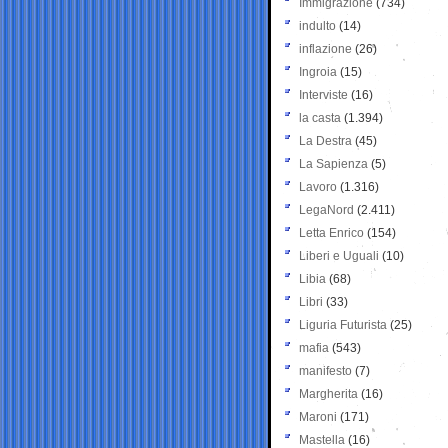
Immigrazione
(734)
indulto
(14)
inflazione
(26)
Ingroia
(15)
Interviste
(16)
la casta
(1.394)
La Destra
(45)
La Sapienza
(5)
Lavoro
(1.316)
LegaNord
(2.411)
Letta Enrico
(154)
Liberi e Uguali
(10)
Libia
(68)
Libri
(33)
Liguria Futurista
(25)
mafia
(543)
manifesto
(7)
Margherita
(16)
Maroni
(171)
Mastella
(16)