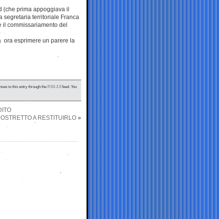
Pd (che prima appoggiava il
 segretaria territoriale Franca
re il commissariamento del
à ora esprimere un parere la
nses to this entry through the
RSS 2.0
feed. You
DITO
COSTRETTO A RESTITUIRLO
»