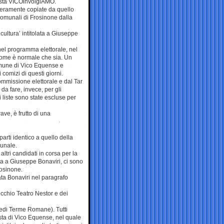
ista VICOinvolgiAMO.
nteramente copiate da quello
comunali di Frosinone dalla
 cultura’ intitolata a Giuseppe
nel programma elettorale, nel
 Come è normale che sia. Un
Comune di Vico Equense e
 comizi di questi giorni.
ommissione elettorale e dal Tar
da fare, invece, per gli
liste sono state escluse per
ve, è frutto di una
parti identico a quello della
munale.
ltri candidati in corsa per la
ata a Giuseppe Bonaviri, ci sono
rosinone.
ta Bonaviri nel paragrafo
 vecchio Teatro Nestor e dei
(vedi Terme Romane). Tutti
sta di Vico Equense, nel quale