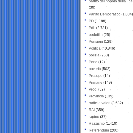
partito del popolo della libe
(30)
Partito Democratico
(1.034)
PD
(1.188)
PdL
(2.781)
pedofilia
(25)
Pensioni
(129)
Politica
(40.846)
polizia
(253)
Porto
(12)
povertà
(502)
Presepe
(14)
Primarie
(149)
Prodi
(52)
Provincia
(139)
radici e valori
(3.682)
RAI
(359)
rapine
(37)
Razzismo
(1.410)
Referendum
(200)