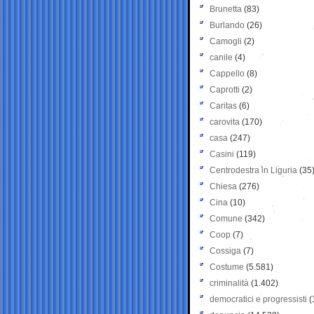
Brunetta
(83)
Burlando
(26)
Camogli
(2)
canile
(4)
Cappello
(8)
Caprotti
(2)
Caritas
(6)
carovita
(170)
casa
(247)
Casini
(119)
Centrodestra in Liguria
(35
Chiesa
(276)
Cina
(10)
Comune
(342)
Coop
(7)
Cossiga
(7)
Costume
(5.581)
criminalità
(1.402)
democratici e progressisti
(