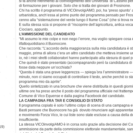
si fa anche riferimento al coinvolgimento dell’Università di Cassino per i
di formazione per i giovani. Solo che si tratta dei giovani di Frosinone.
Chi ha scritto il programma di VICOinvolgiAMO, poi, ha ‘preso spunto’ 
urbanistica, anch’essa al primo punto del programma pensato per Frosi
cenno alla “sistemazione del verde lungo il fiume Cosa” (che si trova ne
E sulla stessa scia si propone di “riscoprire dell’agricoltura, antica voc
Ciociaro, appunto.
L’AMMISSIONE DEL CANDIDATO
“Mi assumo le mie colpe e non nego l’errore, ma voglio spiegare cosa 
ilfattoquotidiano.it Buonocore.
Che racconta: “L’accordo della maggioranza sulla mia candidatura è stato
maggio, prima di allora c’era un altro candidato che metteva insieme una
io, nè i miei stretti collaboratori hanno partecipato alla stesura di quel
Che quindi è stato presentato (accompagnando però la candidatura di
fosse data neppure un’occhiata?
)
“Questa è stata una grave leggerezza — spiega ora l’amministratore — m
minuto, non ci siamo occupati di controllare il testo, anche perchè io 
programma mio da aprile”.
Quello sintetizzato in una brochure che viene distribuita in questi giorn
ultime ore ha preso anche il posto del programma ufficiale nel frattempo
Comune di Vico Equense e dalla pagina Facebook del candidato.
LA CAMPAGNA FRA TAR E CONSIGLIO DI STATO
Il programma copiato è solo l’ultimo colpo di scena di una campagna el
Basti pensare che Buonocore ha già dovuto rinunciare agli apparentam
e movimento Forza Vico, le cui liste sono state escluse a causa della 
insufficiente.
La stessa VICOinvolgiAMO è in corsa solo grazie alla decisione del Con
19)
ammissione da parte della commissione elettorale mandamentale, sanc