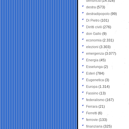
denuncia
(14.528)
destra
(573)
destradipopolo
(99)
Di Pietro
(101)
Diritti civili
(276)
don Gallo
(9)
economia
(2.331)
elezioni
(3.303)
emergenza
(3.077)
Energia
(45)
Esselunga
(2)
Esteri
(784)
Eugenetica
(3)
Europa
(1.314)
Fassino
(13)
federalismo
(167)
Ferrara
(21)
Ferretti
(6)
ferrovie
(133)
finanziaria
(325)