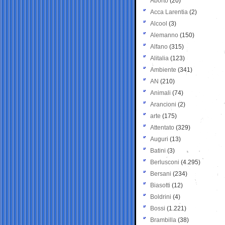
Aborto
(20)
Acca Larentia
(2)
Alcool
(3)
Alemanno
(150)
Alfano
(315)
Alitalia
(123)
Ambiente
(341)
AN
(210)
Animali
(74)
Arancioni
(2)
arte
(175)
Attentato
(329)
Auguri
(13)
Batini
(3)
Berlusconi
(4.295)
Bersani
(234)
Biasotti
(12)
Boldrini
(4)
Bossi
(1.221)
Brambilla
(38)