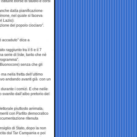
stituire borse di studio e corsi
anche dalla pianificazione
none, nel quale si faceva
l Lazio).
azione del popolo ciociaro”.
è accaduto” dice a
 raggiunto tra il 6 e il 7
 serie di liste, tanto che nè
 programma”.
 Buonocore) senza che gli
a nella fretta dell’ultimo
stavo andando avanti già con un
i durante i comizi. E che nelle
 svanito dall’albo pretorio del
ettorale piuttosto animata.
enti con Partito democratico
documentazione ritenuta
siglio di Stato, dopo la non
ita dal Tar Campania e poi