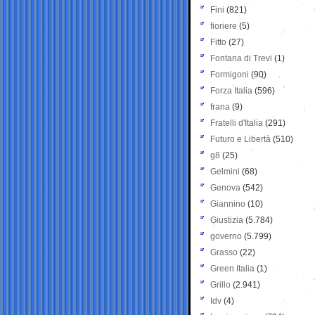
Fini
(821)
fioriere
(5)
Fitto
(27)
Fontana di Trevi
(1)
Formigoni
(90)
Forza Italia
(596)
frana
(9)
Fratelli d'Italia
(291)
Futuro e Libertà
(510)
g8
(25)
Gelmini
(68)
Genova
(542)
Giannino
(10)
Giustizia
(5.784)
governo
(5.799)
Grasso
(22)
Green Italia
(1)
Grillo
(2.941)
Idv
(4)