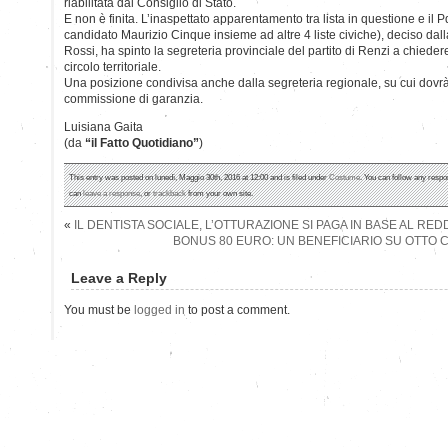
riabilitata dal Consiglio di Stato.
E non è finita. L’inaspettato apparentamento tra lista in questione e il 
candidato Maurizio Cinque insieme ad altre 4 liste civiche), deciso dalla
Rossi, ha spinto la segreteria provinciale del partito di Renzi a chiede
circolo territoriale.
Una posizione condivisa anche dalla segreteria regionale, su cui dovr
commissione di garanzia.
Luisiana Gaita
(da
“il Fatto Quotidiano”
)
This entry was posted on lunedì, Maggio 30th, 2016 at 12:00 and is filed under
Costume
. You can follow any respo
can
leave a response
, or
trackback
from your own site.
«
IL DENTISTA SOCIALE, L’OTTURAZIONE SI PAGA IN BASE AL RED
BONUS 80 EURO: UN BENEFICIARIO SU OTTO 
Leave a Reply
You must be
logged in
to post a comment.