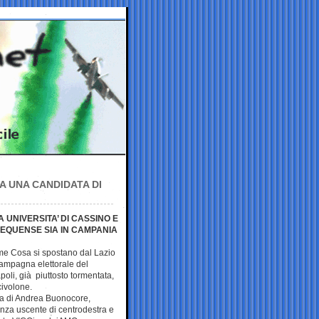
A UNA CANDIDATA DI
 UNIVERSITA’ DI CASSINO E
 EQUENSE SIA IN CAMPANIA
me Cosa si spostano dal Lazio
ampagna elettorale del
oli, già piuttosto tormentata,
civolone.
a di Andrea Buonocore,
nza uscente di centrodestra e