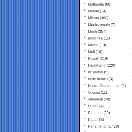
Mattarella
(60)
Meloni
(14)
Milano
(300)
Montezemolo
(7)
Monti
(357)
moschea
(11)
Musso
(10)
Muti
(10)
Napoli
(319)
Napolitano
(220)
no global
(5)
notte bianca
(3)
Nuovo Centrodestra
(2)
Obama
(11)
olimpiadi
(40)
Oliveri
(4)
Pannella
(29)
Papa
(33)
Parlamento
(1.428)