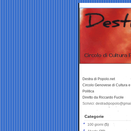
Destra di Popolo.net
Circolo Genovese di Cultura e
Politica
Diretto da Riccardo Fucile
Scrivici: destradipopolo@gma
Categorie
100 giorni
(5)