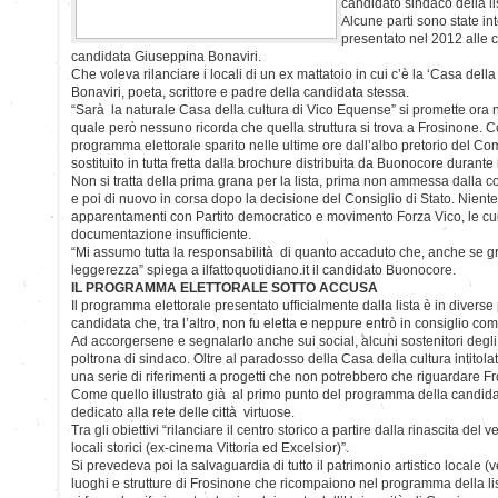
candidato sindaco della l
Alcune parti sono state i
presentato nel 2012 alle 
candidata Giuseppina Bonaviri.
Che voleva rilanciare i locali di un ex mattatoio in cui c’è la ‘Casa della
Bonaviri, poeta, scrittore e padre della candidata stessa.
“Sarà la naturale Casa della cultura di Vico Equense” si promette ora 
quale però nessuno ricorda che quella struttura si trova a Frosinone.
programma elettorale sparito nelle ultime ore dall’albo pretorio del 
sostituito in tutta fretta dalla brochure distribuita da Buonocore durante i
Non si tratta della prima grana per la lista, prima non ammessa dalla c
e poi di nuovo in corsa dopo la decisione del Consiglio di Stato. Niente 
apparentamenti con Partito democratico e movimento Forza Vico, le cui 
documentazione insufficiente.
“Mi assumo tutta la responsabilità di quanto accaduto che, anche se gra
leggerezza” spiega a ilfattoquotidiano.it il candidato Buonocore.
IL PROGRAMMA ELETTORALE SOTTO ACCUSA
Il programma elettorale presentato ufficialmente dalla lista è in diverse 
candidata che, tra l’altro, non fu eletta e neppure entrò in consiglio co
Ad accorgersene e segnalarlo anche sui social, alcuni sostenitori degli a
poltrona di sindaco. Oltre al paradosso della Casa della cultura intitol
una serie di riferimenti a progetti che non potrebbero che riguardare F
Come quello illustrato già al primo punto del programma della candida
dedicato alla rete delle città virtuose.
Tra gli obiettivi “rilanciare il centro storico a partire dalla rinascita del
locali storici (ex-cinema Vittoria ed Excelsior)”.
Si prevedeva poi la salvaguardia di tutto il patrimonio artistico locale 
luoghi e strutture di Frosinone che ricompaiono nel programma della li