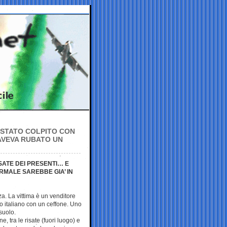
 STATO COLPITO CON
 AVEVA RUBATO UN
SATE DEI PRESENTI… E
RMALE SAREBBE GIA’ IN
a. La vittima è un venditore
o italiano con un ceffone. Uno
 suolo.
 tra le risate (fuori luogo) e