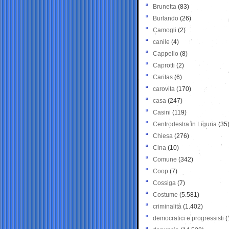
Brunetta
(83)
Burlando
(26)
Camogli
(2)
canile
(4)
Cappello
(8)
Caprotti
(2)
Caritas
(6)
carovita
(170)
casa
(247)
Casini
(119)
Centrodestra in Liguria
(35
Chiesa
(276)
Cina
(10)
Comune
(342)
Coop
(7)
Cossiga
(7)
Costume
(5.581)
criminalità
(1.402)
democratici e progressisti
(