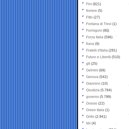
Fini
(821)
fioriere
(5)
Fitto
(27)
Fontana di Trevi
(1)
Formigoni
(90)
Forza Italia
(596)
frana
(9)
Fratelli d'Italia
(291)
Futuro e Libertà
(510)
g8
(25)
Gelmini
(68)
Genova
(542)
Giannino
(10)
Giustizia
(5.784)
governo
(5.799)
Grasso
(22)
Green Italia
(1)
Grillo
(2.941)
Idv
(4)