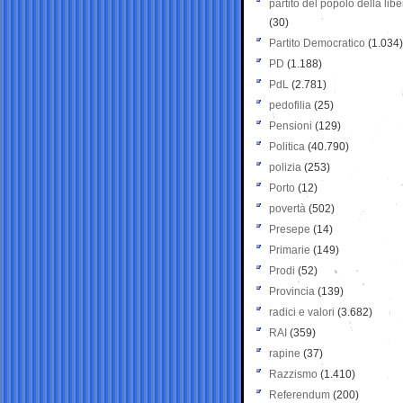
partito del popolo della libe
(30)
Partito Democratico
(1.034)
PD
(1.188)
PdL
(2.781)
pedofilia
(25)
Pensioni
(129)
Politica
(40.790)
polizia
(253)
Porto
(12)
povertà
(502)
Presepe
(14)
Primarie
(149)
Prodi
(52)
Provincia
(139)
radici e valori
(3.682)
RAI
(359)
rapine
(37)
Razzismo
(1.410)
Referendum
(200)