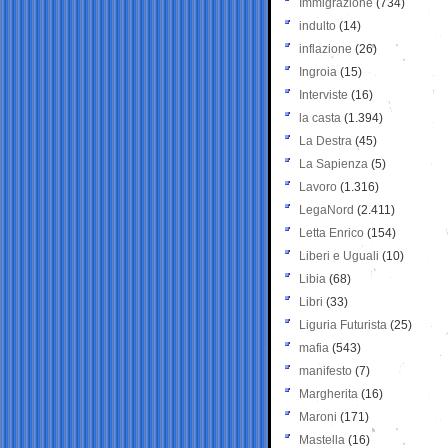
Immigrazione
(734)
indulto
(14)
inflazione
(26)
Ingroia
(15)
Interviste
(16)
la casta
(1.394)
La Destra
(45)
La Sapienza
(5)
Lavoro
(1.316)
LegaNord
(2.411)
Letta Enrico
(154)
Liberi e Uguali
(10)
Libia
(68)
Libri
(33)
Liguria Futurista
(25)
mafia
(543)
manifesto
(7)
Margherita
(16)
Maroni
(171)
Mastella
(16)