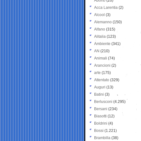
Aborto
(20)
Acca Larentia
(2)
Alcool
(3)
Alemanno
(150)
Alfano
(315)
Alitalia
(123)
Ambiente
(341)
AN
(210)
Animali
(74)
Arancioni
(2)
arte
(175)
Attentato
(329)
Auguri
(13)
Batini
(3)
Berlusconi
(4.295)
Bersani
(234)
Biasotti
(12)
Boldrini
(4)
Bossi
(1.221)
Brambilla
(38)