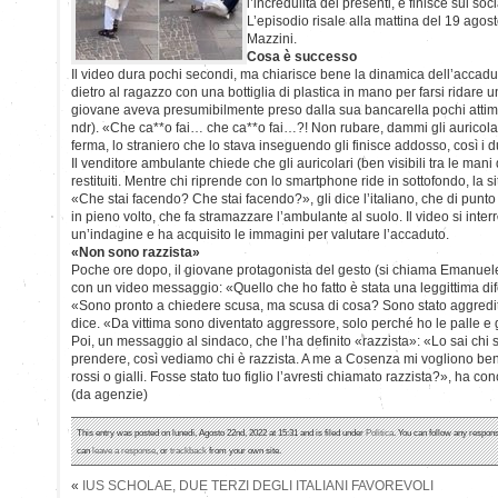
l’incredulità dei presenti, e finisce sui s
L’episodio risale alla mattina del 19 agos
Mazzini.
Cosa è successo
Il video dura pochi secondi, ma chiarisce bene la dinamica dell’accadu
dietro al ragazzo con una bottiglia di plastica in mano per farsi ridare un
giovane aveva presumibilmente preso dalla sua bancarella pochi attim
ndr). «Che ca**o fai… che ca**o fai…?! Non rubare, dammi gli auricolar
ferma, lo straniero che lo stava inseguendo gli finisce addosso, così i du
Il venditore ambulante chiede che gli auricolari (ben visibili tra le man
restituiti. Mentre chi riprende con lo smartphone ride in sottofondo, la 
«Che stai facendo? Che stai facendo?», gli dice l’italiano, che di punto i
in pieno volto, che fa stramazzare l’ambulante al suolo. Il video si inte
un’indagine e ha acquisito le immagini per valutare l’accaduto.
«Non sono razzista»
Poche ore dopo, il giovane protagonista del gesto (si chiama Emanuele), 
con un video messaggio: «Quello che ho fatto è stata una leggittima dif
«Sono pronto a chiedere scusa, ma scusa di cosa? Sono stato aggredito,
dice. «Da vittima sono diventato aggressore, solo perché ho le palle e g
Poi, un messaggio al sindaco, che l’ha definito «razzista»: «Lo sai chi s
prendere, così vediamo chi è razzista. A me a Cosenza mi vogliono bene 
rossi o gialli. Fosse stato tuo figlio l’avresti chiamato razzista?», ha con
(da agenzie)
This entry was posted on lunedì, Agosto 22nd, 2022 at 15:31 and is filed under
Politica
. You can follow any respons
can
leave a response
, or
trackback
from your own site.
«
IUS SCHOLAE, DUE TERZI DEGLI ITALIANI FAVOREVOLI