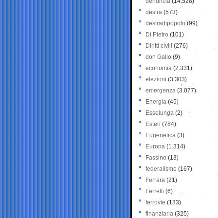
denuncia
(14.528)
destra
(573)
destradipopolo
(99)
Di Pietro
(101)
Diritti civili
(276)
don Gallo
(9)
economia
(2.331)
elezioni
(3.303)
emergenza
(3.077)
Energia
(45)
Esselunga
(2)
Esteri
(784)
Eugenetica
(3)
Europa
(1.314)
Fassino
(13)
federalismo
(167)
Ferrara
(21)
Ferretti
(6)
ferrovie
(133)
finanziaria
(325)