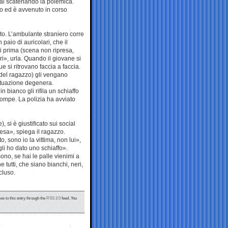
ocial scatenando la polemica.
to ed è avvenuto in corso
to. L’ambulante straniero corre
 paio di auricolari, che il
i prima (scena non ripresa,
i», urla. Quando il giovane si
e si ritrovano faccia a faccia.
i del ragazzo) gli vengano
situazione degenera.
n bianco gli rifila un schiaffo
rrompe. La polizia ha avviato
si è giustificato sui social
esa», spiega il ragazzo.
 sono io la vittima, non lui»,
li ho dato uno schiaffo».
ono, se hai le palle vienimi a
tutti, che siano bianchi, neri,
cluso.
es to this entry through the
RSS 2.0
feed. You