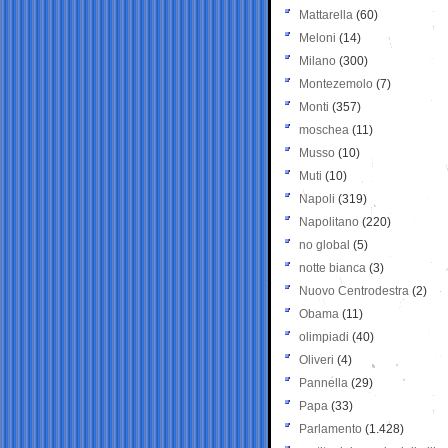
Mattarella
(60)
Meloni
(14)
Milano
(300)
Montezemolo
(7)
Monti
(357)
moschea
(11)
Musso
(10)
Muti
(10)
Napoli
(319)
Napolitano
(220)
no global
(5)
notte bianca
(3)
Nuovo Centrodestra
(2)
Obama
(11)
olimpiadi
(40)
Oliveri
(4)
Pannella
(29)
Papa
(33)
Parlamento
(1.428)