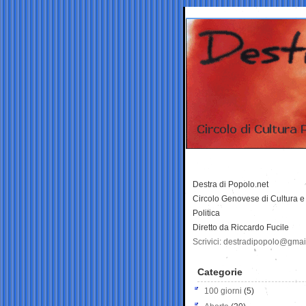
Destra di Popolo.net
Circolo Genovese di Cultura e
Politica
Diretto da Riccardo Fucile
Scrivici: destradipopolo@gma
Categorie
100 giorni
(5)