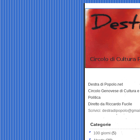
Destra di Popolo.net
Circolo Genovese di Cultura e
Politica
Diretto da Riccardo Fucile
Scrivici: destradipopolo@gma
Categorie
100 giorni
(5)