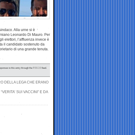
indaco. Alla urne si è
Primiano Leonardo Di Mauro. Per
 elettori, l’affluenza invece è
ta il candidato sostenuto da
rietario di una grande tenuta.
sponses to this entry through the
RSS 2.0
feed.
URO DELLA LEGA CHE ERANO
“VERITA’ SUI VACCINI” E DA