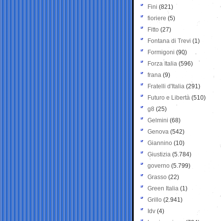
Fini
(821)
fioriere
(5)
Fitto
(27)
Fontana di Trevi
(1)
Formigoni
(90)
Forza Italia
(596)
frana
(9)
Fratelli d'Italia
(291)
Futuro e Libertà
(510)
g8
(25)
Gelmini
(68)
Genova
(542)
Giannino
(10)
Giustizia
(5.784)
governo
(5.799)
Grasso
(22)
Green Italia
(1)
Grillo
(2.941)
Idv
(4)