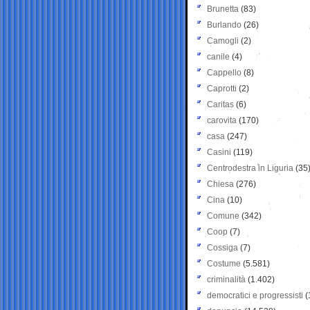
Brunetta
(83)
Burlando
(26)
Camogli
(2)
canile
(4)
Cappello
(8)
Caprotti
(2)
Caritas
(6)
carovita
(170)
casa
(247)
Casini
(119)
Centrodestra in Liguria
(35
Chiesa
(276)
Cina
(10)
Comune
(342)
Coop
(7)
Cossiga
(7)
Costume
(5.581)
criminalità
(1.402)
democratici e progressisti
(