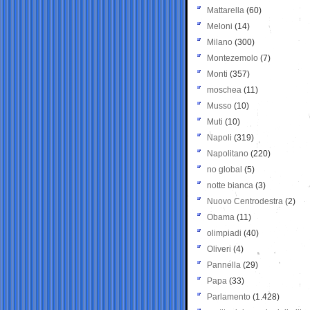
Mattarella
(60)
Meloni
(14)
Milano
(300)
Montezemolo
(7)
Monti
(357)
moschea
(11)
Musso
(10)
Muti
(10)
Napoli
(319)
Napolitano
(220)
no global
(5)
notte bianca
(3)
Nuovo Centrodestra
(2)
Obama
(11)
olimpiadi
(40)
Oliveri
(4)
Pannella
(29)
Papa
(33)
Parlamento
(1.428)