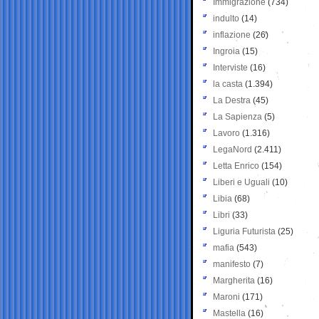
Immigrazione
(734)
indulto
(14)
inflazione
(26)
Ingroia
(15)
Interviste
(16)
la casta
(1.394)
La Destra
(45)
La Sapienza
(5)
Lavoro
(1.316)
LegaNord
(2.411)
Letta Enrico
(154)
Liberi e Uguali
(10)
Libia
(68)
Libri
(33)
Liguria Futurista
(25)
mafia
(543)
manifesto
(7)
Margherita
(16)
Maroni
(171)
Mastella
(16)