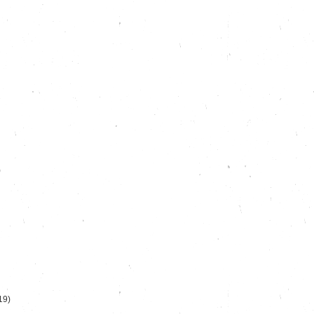
)
19)