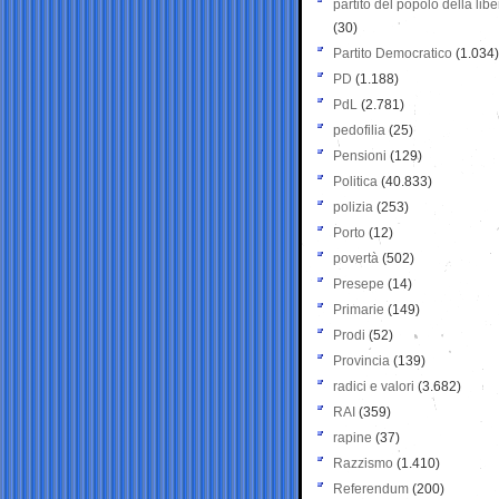
partito del popolo della libe
(30)
Partito Democratico
(1.034)
PD
(1.188)
PdL
(2.781)
pedofilia
(25)
Pensioni
(129)
Politica
(40.833)
polizia
(253)
Porto
(12)
povertà
(502)
Presepe
(14)
Primarie
(149)
Prodi
(52)
Provincia
(139)
radici e valori
(3.682)
RAI
(359)
rapine
(37)
Razzismo
(1.410)
Referendum
(200)