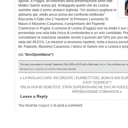
agosto, a Foggia, all’indomani della presentazione delle liste
Matteo Salvini aveva già festeggiato quello che da Lesina
sarebbe stato il primo sindaco leghista. “Un sindaco pugliese lo
abbiamo già eletto ancor prima del confronto elettorale”.
Racconta il Fatto che il “mentore” di Primiano Leonardo Di
Mauro è Massimo Casanova, il proprietario del Papeete:
Clamoroso in Puglia: il comune di Lesina (Foggia) non ha eletto il suo s
presentata una sola lista civica di centrodestra e un solo candidato: 
convalidare la votazione sarebbe servito il quorum del 50% più uno degli
stata del 49,01%. Le elezioni si dovranno ripetere, resta a bocca asciut
Mr. Papeete, Massimo Casanova, l’amico di Salvini che a Lesina è prop
(da “
NextQuotidiano”)
This entry was posted on martedì, Settembre 22nd, 2020 at 11:42 and is filed under
elezioni
. You can follow any re
You can
leave a response
, or
trackback
from your own site.
«
LA PAGLIACCIATA: RICORDATE I FURBETTI DEL BONUS 600 E
STATI “SOSPESI”?
ITALIA VIVA IN VENETO E’ STATA SUPERATA ANCHE DA CHI VUOLE 
RIFONDAZIONE COMUNISTA
»
Leave a Reply
You must be
logged in
to post a comment.