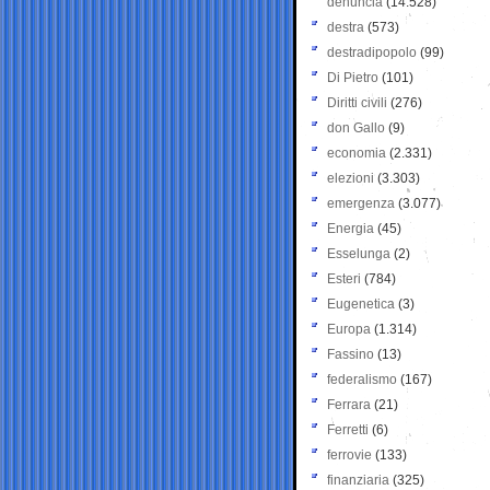
denuncia
(14.528)
destra
(573)
destradipopolo
(99)
Di Pietro
(101)
Diritti civili
(276)
don Gallo
(9)
economia
(2.331)
elezioni
(3.303)
emergenza
(3.077)
Energia
(45)
Esselunga
(2)
Esteri
(784)
Eugenetica
(3)
Europa
(1.314)
Fassino
(13)
federalismo
(167)
Ferrara
(21)
Ferretti
(6)
ferrovie
(133)
finanziaria
(325)