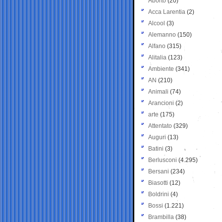
Aborto
(20)
Acca Larentia
(2)
Alcool
(3)
Alemanno
(150)
Alfano
(315)
Alitalia
(123)
Ambiente
(341)
AN
(210)
Animali
(74)
Arancioni
(2)
arte
(175)
Attentato
(329)
Auguri
(13)
Batini
(3)
Berlusconi
(4.295)
Bersani
(234)
Biasotti
(12)
Boldrini
(4)
Bossi
(1.221)
Brambilla
(38)