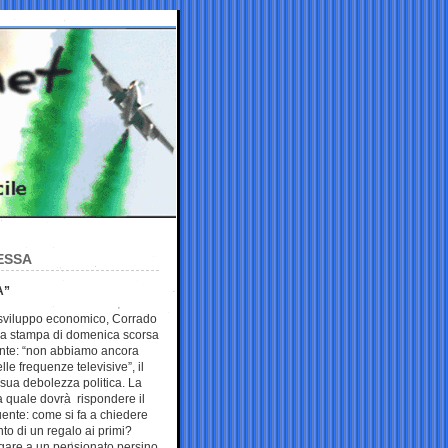
ESSA
A”
 sviluppo economico, Corrado
za stampa di domenica scorsa
te: “non abbiamo ancora
le frequenze televisive”, il
 sua debolezza politica. La
 quale dovrà rispondere il
uente: come si fa a chiedere
onto di un regalo ai primi?
are a un pensionato persino