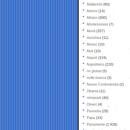
Mattarella
(60)
Meloni
(14)
Milano
(300)
Montezemolo
(7)
Monti
(357)
moschea
(11)
Musso
(10)
Muti
(10)
Napoli
(319)
Napolitano
(220)
no global
(5)
notte bianca
(3)
Nuovo Centrodestra
(2)
Obama
(11)
olimpiadi
(40)
Oliveri
(4)
Pannella
(29)
Papa
(33)
Parlamento
(1.428)