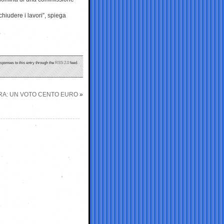
hiudere i lavori”, spiega
esponses to this entry through the
RSS 2.0
feed.
RRA: UN VOTO CENTO EURO
»