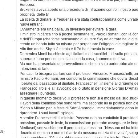
Europea.
Bruxelles aveva aperto una procedura di infrazione contro il nostro pa
proprietà delle tv.
La scelta di donare le frequenze era stata contrabbandata come un’age
nuovi entranti.
Ovviamente era una balla, un diversivo per evitare la gara.
Il ministro in carica fino a poche settimane fa, Paolo Romani, con la com
e dell’Europa (che forse pensavano di aiutare Sky ad entrare nel digital
creato un bando fatto su misura per perpetuare l’oligopolio e tagliare l
Alla fine anche Sky si è ritirata e il Pd ha ritrovato la voce.
Domenica Monti ha chiesto agli italiani molti sacrifici: l’Ici sulla prima
superare l’uno per cento sulla seconda casa, l’aumento dell’Iva.
Ma non ha presentato un provvedimento che da solo porterebbe almeno 
intenzione di farlo.
Per capirlo bisogna parlare con il professor Vincenzo Franceschelli, un
)
ministro Paolo Romani, per comporre la commissione che dovrà decider
liberate dal passaggio al digitale. Franceschelli, insieme al dirigente d
Francesco Troisi e all’avvocato dello Stato in pensione Giorgio D’Ama
assegnare i punteggi.
In questo momento decisivo, il professore non si è mosso dal suo stud
I lavori della commissione sono fermi ma secondo lui la politica non c’e
“Sono a Milano per la festa di Sant’Ambrogio. Immediatamente dopo le
riprenderà i suoi lavori”, spiega.
A sentire Franceschelli il ministro Passera non ha contattato il presid
prossimo, passate le feste, la commissione potrebbe assegnare le fr
Mediaset) senza chiedere il permesso a nessuno. “Nessuno mi ha infor
19)
decreto di nomina e non mi è arrivata nessuna notizia di revoca”, spie
che il presidente D’Amato abbia avuto contatti con il ministro. Dopo l