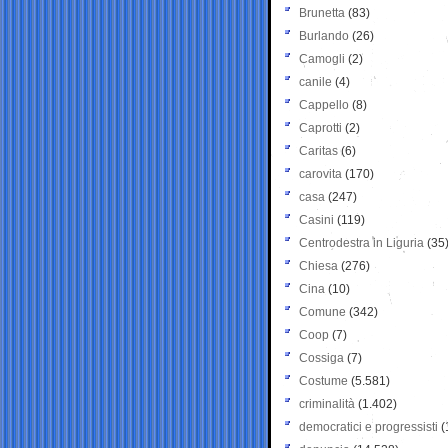
Brunetta
(83)
Burlando
(26)
Camogli
(2)
canile
(4)
Cappello
(8)
Caprotti
(2)
Caritas
(6)
carovita
(170)
casa
(247)
Casini
(119)
Centrodestra in Liguria
(35
Chiesa
(276)
Cina
(10)
Comune
(342)
Coop
(7)
Cossiga
(7)
Costume
(5.581)
criminalità
(1.402)
democratici e progressisti
(