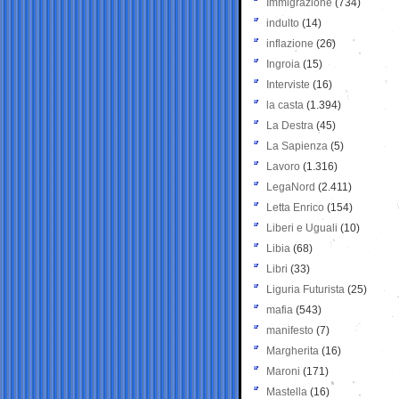
Immigrazione
(734)
indulto
(14)
inflazione
(26)
Ingroia
(15)
Interviste
(16)
la casta
(1.394)
La Destra
(45)
La Sapienza
(5)
Lavoro
(1.316)
LegaNord
(2.411)
Letta Enrico
(154)
Liberi e Uguali
(10)
Libia
(68)
Libri
(33)
Liguria Futurista
(25)
mafia
(543)
manifesto
(7)
Margherita
(16)
Maroni
(171)
Mastella
(16)