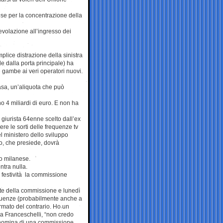
ese per la concentrazione della
volazione all’ingresso dei
plice distrazione della sinistra
e dalla porta principale) ha
e gambe ai veri operatori nuovi.
 casa, un’aliquota che può
4 miliardi di euro. E non ha
 giurista 64enne scelto dall’ex
e le sorti delle frequenze tv
el ministero dello sviluppo
to, che presiede, dovrà
io milanese.
ntra nulla.
 festività la commissione
ente della commissione e lunedì
equenze (probabilmente anche a
mato del contrario. Ho un
ga Franceschelli, “non credo
a nomina di una commissione