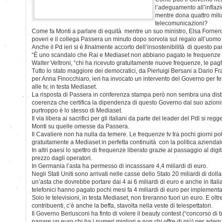
l’adeguamento all’inflaz
mentre dona quattro milia
telecomunicazioni?
Come fa Monti a parlare di equità mentre un suo ministro, Elsa Fornero, 
poveri e il collega Passera un minuto dopo sorvola sul regalo all’uomo p
Anche il Pd ieri si è finalmente accorto dell’insostenibilità di questo p
“È uno scandalo che Rai e Mediaset non abbiano pagato le frequenze ri
Walter Veltroni, “chi ha ricevuto gratuitamente nuove frequenze, le pagh
Tutto lo stato maggiore dei democratici, da Pierluigi Bersani a Dario 
per Anna Finocchiaro, ieri ha invocato un intervento del Governo per f
alle tv, in testa Mediaset.
La risposta di Passera in conferenza stampa però non sembra una dist
coerenza che certifica la dipendenza di questo Governo dal suo azioni
purtroppo è lo stesso di Mediaset.
Il via libera ai sacrifici per gli italiani da parte del leader del Pdl si r
Monti su quelle omesse da Passera.
Il Cavaliere non ha nulla da temere. Le frequenze tv tra pochi giorni 
gratuitamente a Mediaset in perfetta continuità con la politica aziendal
In altri paesi lo spettro di frequenze liberato grazie al passaggio al digi
prezzo dagli operatori.
In Germania l’asta ha permesso di incasssare 4,4 miliardi di euro.
Negli Stati Uniti sono arrivati nelle casse dello Stato 20 miliardi di dol
un’asta che dovrebbe portare dai 4 ai 6 miliardi di euro e anche in Italia 
telefonici hanno pagato pochi mesi fa 4 miliardi di euro per implementar
Solo le televisioni, in testa Mediaset, non tireranno fuori un euro. E oltr
contribuenti, c’è anche la beffa, stavolta nella veste di telespettatori.
Il Governo Berlusconi ha finto di volere il beauty contest (“concorso di
pagare un euro chi ha i numeri migliori e non chi offre di più) per adegu