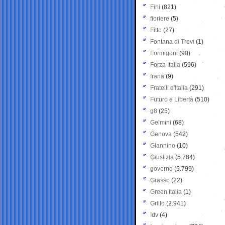
Fini
(821)
fioriere
(5)
Fitto
(27)
Fontana di Trevi
(1)
Formigoni
(90)
Forza Italia
(596)
frana
(9)
Fratelli d'Italia
(291)
Futuro e Libertà
(510)
g8
(25)
Gelmini
(68)
Genova
(542)
Giannino
(10)
Giustizia
(5.784)
governo
(5.799)
Grasso
(22)
Green Italia
(1)
Grillo
(2.941)
Idv
(4)