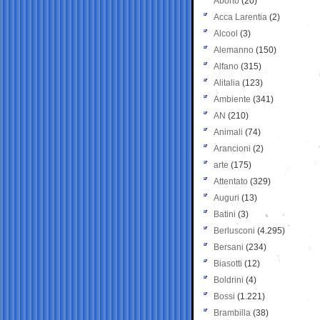
Aborto
(20)
Acca Larentia
(2)
Alcool
(3)
Alemanno
(150)
Alfano
(315)
Alitalia
(123)
Ambiente
(341)
AN
(210)
Animali
(74)
Arancioni
(2)
arte
(175)
Attentato
(329)
Auguri
(13)
Batini
(3)
Berlusconi
(4.295)
Bersani
(234)
Biasotti
(12)
Boldrini
(4)
Bossi
(1.221)
Brambilla
(38)