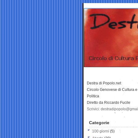
Destra di Popolo.net
Circolo Genovese di Cultura e
Politica
Diretto da Riccardo Fucile
Scrivici: destradipopolo@gma
Categorie
100 giorni
(5)