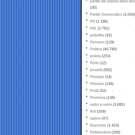
partito del popolo della libe
(30)
Partito Democratico
(1.034)
PD
(1.188)
PdL
(2.781)
pedofilia
(25)
Pensioni
(129)
Politica
(40.790)
polizia
(253)
Porto
(12)
povertà
(502)
Presepe
(14)
Primarie
(149)
Prodi
(52)
Provincia
(139)
radici e valori
(3.682)
RAI
(359)
rapine
(37)
Razzismo
(1.410)
Referendum
(200)