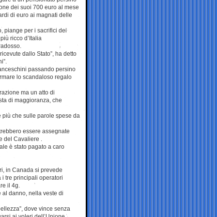
ione dei suoi 700 euro al mese
rdi di euro ai magnati delle
piange per i sacrifici dei
iù ricco d’Italia
aradosso.
cevute dallo Stato”, ha detto
i”.
Franceschini passando persino
ermare lo scandaloso regalo
razione ma un atto di
sta di maggioranza, che
egge più che sulle parole spese da
potrebbero essere assegnate
e del Cavaliere .
tale è stato pagato a caro
lari, in Canada si prevede
i tre principali operatori
e il 4g.
e al danno, nella veste di
 bellezza”, dove vince senza
arsi ai voleri dell’Unione