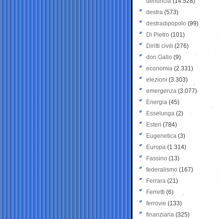
denuncia
(14.528)
destra
(573)
destradipopolo
(99)
Di Pietro
(101)
Diritti civili
(276)
don Gallo
(9)
economia
(2.331)
elezioni
(3.303)
emergenza
(3.077)
Energia
(45)
Esselunga
(2)
Esteri
(784)
Eugenetica
(3)
Europa
(1.314)
Fassino
(13)
federalismo
(167)
Ferrara
(21)
Ferretti
(6)
ferrovie
(133)
finanziaria
(325)