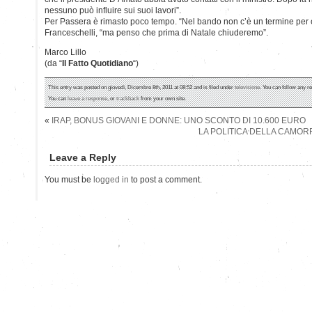
nessuno può influire sui suoi lavori”.
Per Passera è rimasto poco tempo. “Nel bando non c’è un termine per c
Franceschelli, “ma penso che prima di Natale chiuderemo”.
Marco Lillo
(da “
Il Fatto Quotidiano
“)
This entry was posted on giovedì, Dicembre 8th, 2011 at 08:52 and is filed under
televisione
. You can follow any r
You can
leave a response
, or
trackback
from your own site.
«
IRAP, BONUS GIOVANI E DONNE: UNO SCONTO DI 10.600 EURO
LA POLITICA DELLA CAMO
Leave a Reply
You must be
logged in
to post a comment.