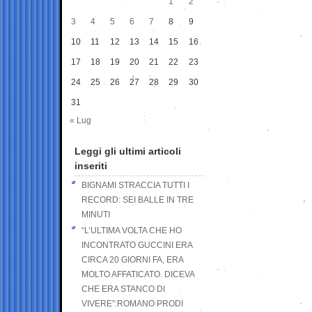
1
2
3
4
5
6
7
8
9
10
11
12
13
14
15
16
17
18
19
20
21
22
23
24
25
26
27
28
29
30
31
« Lug
Leggi gli ultimi articoli
inseriti
BIGNAMI STRACCIA TUTTI I
RECORD: SEI BALLE IN TRE
MINUTI
“L’ULTIMA VOLTA CHE HO
INCONTRATO GUCCINI ERA
CIRCA 20 GIORNI FA, ERA
MOLTO AFFATICATO. DICEVA
CHE ERA STANCO DI
VIVERE”:ROMANO PRODI