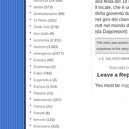
denuncia
(14.528)
alla festa del 1
Il locale, che è 
destra
(573)
della gioventù da
destradipopolo
(99)
nel giro dei clie
Di Pietro
(101)
noti nel mondo d
Diritti civili
(276)
(da Dagoreport)
don Gallo
(9)
economia
(2.331)
This entry was posted o
elezioni
(3.303)
responses to this entr
emergenza
(3.077)
«
IL SALARIO MIN
Energia
(45)
Esselunga
(2)
TAGLI DEI 
Esteri
(784)
Leave a Rep
Eugenetica
(3)
You must be
log
Europa
(1.314)
Fassino
(13)
federalismo
(167)
Ferrara
(21)
Ferretti
(6)
ferrovie
(133)
finanziaria
(325)