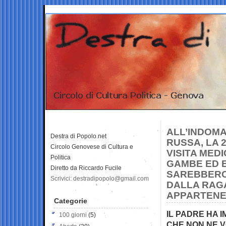
ALL’INDOMA
Destra di Popolo.net
RUSSA, LA 
Circolo Genovese di Cultura e
VISITA MED
Politica
GAMBE ED E
Diretto da Riccardo Fucile
SAREBBERO
Scrivici: destradipopolo@gmail.com
DALLA RAG
APPARTENE
Categorie
IL PADRE HA I
100 giorni
(5)
CHE NON NE V