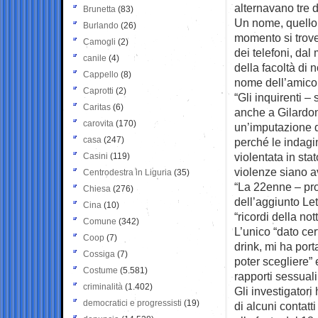
alternavano tre d
Brunetta
(83)
Un nome, quello 
Burlando
(26)
momento si trover
Camogli
(2)
dei telefoni, da
canile
(4)
della facoltà di 
Cappello
(8)
nome dell’amico c
Caprotti
(2)
“Gli inquirenti 
Caritas
(6)
anche a Gilardon
carovita
(170)
un’imputazione d
casa
(247)
perché le indagi
violentata in st
Casini
(119)
violenze siano av
Centrodestra in Liguria
(35)
“La 22enne – pros
Chiesa
(276)
dell’aggiunto Le
Cina
(10)
“ricordi della no
Comune
(342)
L’unico “dato ce
Coop
(7)
drink, mi ha port
Cossiga
(7)
poter scegliere” 
Costume
(5.581)
rapporti sessuali
criminalità
(1.402)
Gli investigatori 
democratici e progressisti
(19)
di alcuni contatt