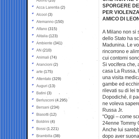
Aborto
(20)
SPORGERE DE
Acca Larentia
(2)
PER VIOLENZA
Alcool
(3)
AMICO DI LE
Alemanno
(150)
Alfano
(315)
A Milano non si s
Alitalia
(123)
dello Stato ha sc
Ambiente
(341)
Madunina. Le voc
AN
(210)
rincorrono e alim
cui contorni son
Animali
(74)
Si vocifera che, 
Arancioni
(2)
casa La Russa, l
arte
(175)
una visita medica
Attentato
(329)
gambe ed ecchimo
Auguri
(13)
rilevati su di le
Batini
(3)
Dopodiché, il pa
Berlusconi
(4.295)
ne voleva sapere 
Bersani
(234)
Russa Jr.
Biasotti
(12)
“Oggi – come scri
Boldrini
(4)
24enne Tommy Gila
Bossi
(1.221)
Anche lui sarebb
dopo aver suonato
Brambilla
(38)