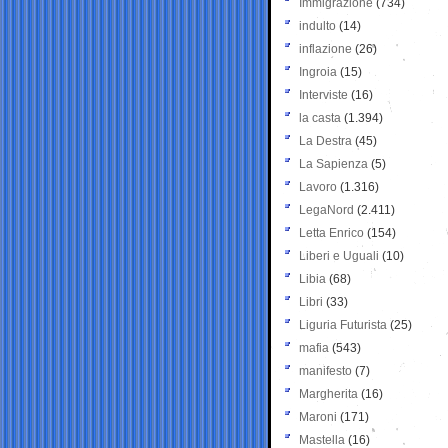
Immigrazione
(734)
indulto
(14)
inflazione
(26)
Ingroia
(15)
Interviste
(16)
la casta
(1.394)
La Destra
(45)
La Sapienza
(5)
Lavoro
(1.316)
LegaNord
(2.411)
Letta Enrico
(154)
Liberi e Uguali
(10)
Libia
(68)
Libri
(33)
Liguria Futurista
(25)
mafia
(543)
manifesto
(7)
Margherita
(16)
Maroni
(171)
Mastella
(16)