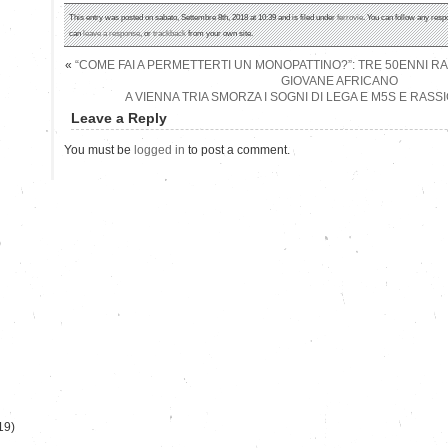
This entry was posted on sabato, Settembre 8th, 2018 at 10:39 and is filed under
ferrovie
. You can follow any resp
can
leave a response
, or
trackback
from your own site.
«
“COME FAI A PERMETTERTI UN MONOPATTINO?”: TRE 50ENNI RAZ
GIOVANE AFRICANO
A VIENNA TRIA SMORZA I SOGNI DI LEGA E M5S E RASS
Leave a Reply
You must be
logged in
to post a comment.
)
19)