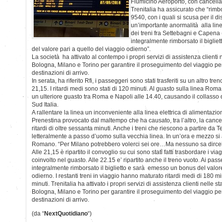
Fiumicino Aeroporto, con cancellaz
Trenitalia ha assicurato che “rimbo
9540, con i quali si scusa per il d
un’importante anormalità alla line
dei treni fra Settebagni e Capena
integralmente rimborsato il bigli
del valore pari a quello del viaggio odierno”.
La società ha attivato al contempo i propri servizi di assistenza clienti 
Bologna, Milano e Torino per garantire il proseguimento del viaggio pe
destinazioni di arrivo.
In serata, ha riferito Rfi, i passeggeri sono stati trasferiti su un altro tren
21,15. I ritardi medi sono stati di 120 minuti. Al guasto sulla linea Rom
un ulteriore guasto tra Roma e Napoli alle 14.40, causando il collasso 
Sud Italia.
A rallentare la linea un inconveniente alla linea elettrica di alimentazi
Prenestina provocato dal maltempo che ha causato, tra l’altro, la cance
ritardi di oltre sessanta minuti. Anche i treni che riescono a partire da 
letteralmente a passo d’uomo sulla vecchia linea. In un’ora e mezzo si
Romano. “Per Milano potrebbero volerci sei ore…Ma nessuno sa dircelo
Alle 21,15 è ripartito il convoglio su cui sono stati fatti trasbordare i via
coinvolto nel guasto. Alle 22.15 e’ ripartito anche il treno vuoto. Ai pas
integralmente rimborsato il biglietto e sarà emesso un bonus del valore
odierno. I restanti treni in viaggio hanno maturato ritardi medi di 180 m
minuti. Trenitalia ha attivato i propri servizi di assistenza clienti nelle 
Bologna, Milano e Torino per garantire il proseguimento del viaggio pe
destinazioni di arrivo.
(da “
NextQuotidiano
“)