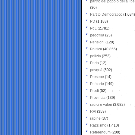
partito del popolo della libe
(30)
Partito Democratico
(1.034)
PD
(1.188)
PdL
(2.781)
pedofilia
(25)
Pensioni
(129)
Politica
(40.855)
polizia
(253)
Porto
(12)
povertà
(502)
Presepe
(14)
Primarie
(149)
Prodi
(52)
Provincia
(139)
radici e valori
(3.682)
RAI
(359)
rapine
(37)
Razzismo
(1.410)
Referendum
(200)