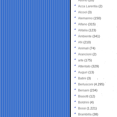
Aborto
(20)
Acca Larentia
(2)
Alcool
(3)
Alemanno
(150)
Alfano
(315)
Alitalia
(123)
Ambiente
(341)
AN
(210)
Animali
(74)
Arancioni
(2)
arte
(175)
Attentato
(329)
Auguri
(13)
Batini
(3)
Berlusconi
(4.295)
Bersani
(234)
Biasotti
(12)
Boldrini
(4)
Bossi
(1.221)
Brambilla
(38)