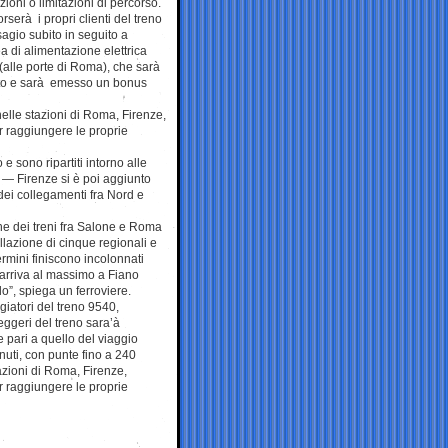
ioni o limitazioni di percorso.
rserà i propri clienti del treno
isagio subito in seguito a
a di alimentazione elettrica
 (alle porte di Roma), che sarà
etto e sarà emesso un bonus
nelle stazioni di Roma, Firenze,
r raggiungere le proprie
o e sono ripartiti intorno alle
a — Firenze si è poi aggiunto
dei collegamenti fra Nord e
one dei treni fra Salone e Roma
llazione di cinque regionali e
Termini finiscono incolonnati
 arriva al massimo a Fiano
”, spiega un ferroviere.
ggiatori del treno 9540,
seggeri del treno sara’à
 pari a quello del viaggio
inuti, con punte fino a 240
stazioni di Roma, Firenze,
r raggiungere le proprie