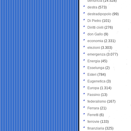
denuncia
(14.528)
destra
(573)
destradipopolo
(99)
Di Pietro
(101)
Diritti civili
(276)
don Gallo
(9)
economia
(2.331)
elezioni
(3.303)
emergenza
(3.077)
Energia
(45)
Esselunga
(2)
Esteri
(784)
Eugenetica
(3)
Europa
(1.314)
Fassino
(13)
federalismo
(167)
Ferrara
(21)
Ferretti
(6)
ferrovie
(133)
finanziaria
(325)