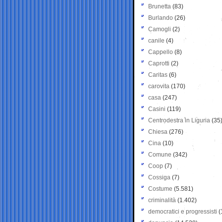
Brunetta
(83)
Burlando
(26)
Camogli
(2)
canile
(4)
Cappello
(8)
Caprotti
(2)
Caritas
(6)
carovita
(170)
casa
(247)
Casini
(119)
Centrodestra in Liguria
(35
Chiesa
(276)
Cina
(10)
Comune
(342)
Coop
(7)
Cossiga
(7)
Costume
(5.581)
criminalità
(1.402)
democratici e progressisti
(