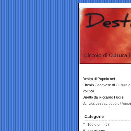
Destra di Popolo.net
Circolo Genovese di Cultura e
Politica
Diretto da Riccardo Fucile
Scrivici: destradipopolo@gma
Categorie
100 giorni
(5)