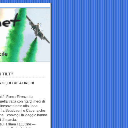
N TILT?
ZE, OLTRE 4 ORE DI
ocità Roma-Firenze ha
uella tratta con ritardi medi di
 inconveniente alla linea
ni fra Settebagni e Capena che
one. I convogli in viaggio hanno
i di marcia.
sulla linea FL1, Orte —