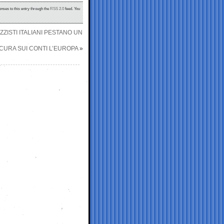
onses to this entry through the
RSS 2.0
feed. You
ZISTI ITALIANI PESTANO UN
ICURA SUI CONTI L’EUROPA
»