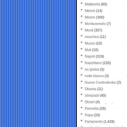
Mattarella
(60)
Meloni
(14)
Milano
(300)
Montezemolo
(7)
Monti
(357)
moschea
(11)
Musso
(10)
Muti
(10)
Napoli
(319)
Napolitano
(220)
no global
(5)
notte bianca
(3)
Nuovo Centrodestra
(2)
Obama
(11)
olimpiadi
(40)
Oliveri
(4)
Pannella
(29)
Papa
(33)
Parlamento
(1.428)