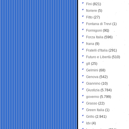
Fini
(821)
fioriere
(5)
Fitto
(27)
Fontana di Trevi
(1)
Formigoni
(90)
Forza Italia
(596)
frana
(9)
Fratelli d'Italia
(291)
Futuro e Libertà
(510)
g8
(25)
Gelmini
(68)
Genova
(542)
Giannino
(10)
Giustizia
(5.784)
governo
(5.799)
Grasso
(22)
Green Italia
(1)
Grillo
(2.941)
Idv
(4)