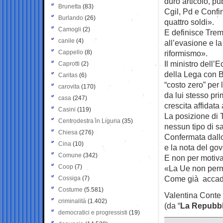
duro articolo, pu
Brunetta
(83)
Cgil, Pd e Conf
Burlando
(26)
quattro soldi».
Camogli
(2)
E definisce Trem
canile
(4)
all’evasione e la 
Cappello
(8)
riformismo».
Il ministro dell
Caprotti
(2)
della Lega con Bo
Caritas
(6)
“costo zero” per 
carovita
(170)
da lui stesso pri
casa
(247)
crescita affidat
Casini
(119)
La posizione di 
Centrodestra in Liguria
(35)
nessun tipo di sa
Chiesa
(276)
Confermata dallo
Cina
(10)
e la nota del go
Comune
(342)
E non per motivaz
Coop
(7)
«La Ue non perm
Come già accadut
Cossiga
(7)
Costume
(5.581)
Valentina Conte
criminalità
(1.402)
(da “
La Repubbl
democratici e progressisti
(19)