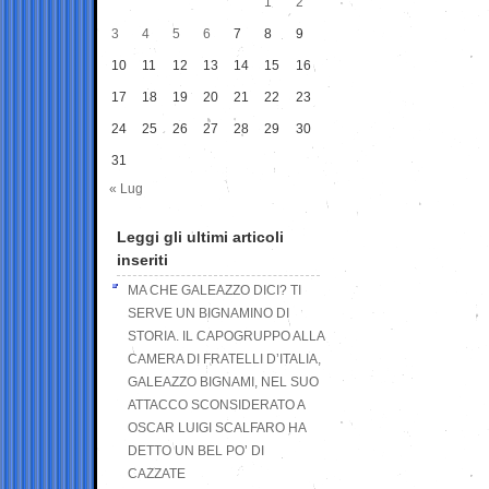
1
2
3
4
5
6
7
8
9
10
11
12
13
14
15
16
17
18
19
20
21
22
23
24
25
26
27
28
29
30
31
« Lug
Leggi gli ultimi articoli
inseriti
MA CHE GALEAZZO DICI? TI
SERVE UN BIGNAMINO DI
STORIA. IL CAPOGRUPPO ALLA
CAMERA DI FRATELLI D’ITALIA,
GALEAZZO BIGNAMI, NEL SUO
ATTACCO SCONSIDERATO A
OSCAR LUIGI SCALFARO HA
DETTO UN BEL PO’ DI
CAZZATE