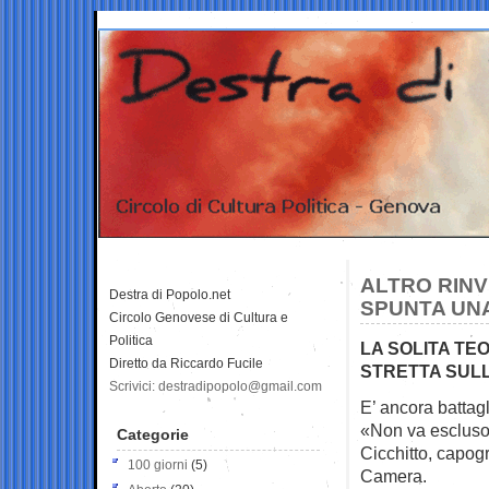
ALTRO RINV
Destra di Popolo.net
SPUNTA UNA
Circolo Genovese di Cultura e
Politica
LA SOLITA TE
Diretto da Riccardo Fucile
STRETTA SULL
Scrivici: destradipopolo@gmail.com
E’ ancora battag
«Non va escluso»
Categorie
Cicchitto, capog
100 giorni
(5)
Camera.