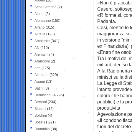
Aborto
(20)
«Non è praticabil
Acca Larentia
(2)
Casero, sottoseg
Alcool
(3)
«Riforme sì, cond
Alemanno
(150)
Padania.
Così, mentre le t
Alfano
(315)
maggioranza si 
Alitalia
(123)
in versione “mini
Ambiente
(341)
ex Finanziaria), 
AN
(210)
«Entro fine ottob
Animali
(74)
Tra i motivi del r
Arancioni
(2)
miliardi decisi d
arte
(175)
Alla Ragioneria 
Attentato
(329)
ministri sulla dis
Auguri
(13)
La Legge di Stabi
Batini
(3)
intanto preveder
coloro che hanno
Berlusconi
(4.295)
pubblici) e la p
Bersani
(234)
produttività .
Biasotti
(12)
Agevolazione pa
Boldrini
(4)
«Il condono fisca
Bossi
(1.221)
fuori del decreto
Brambilla
(38)