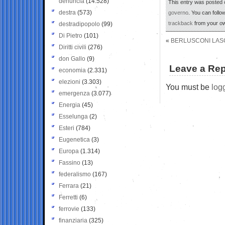
denuncia
(14.528)
This entry was posted o
destra
(573)
governo
. You can follo
trackback
from your ow
destradipopolo
(99)
Di Pietro
(101)
«
BERLUSCONI LASC
Diritti civili
(276)
don Gallo
(9)
Leave a Rep
economia
(2.331)
elezioni
(3.303)
You must be
log
emergenza
(3.077)
Energia
(45)
Esselunga
(2)
Esteri
(784)
Eugenetica
(3)
Europa
(1.314)
Fassino
(13)
federalismo
(167)
Ferrara
(21)
Ferretti
(6)
ferrovie
(133)
finanziaria
(325)