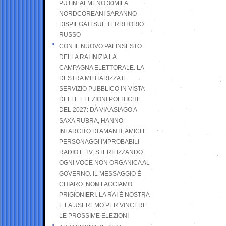
PUTIN: ALMENO 30MILA
NORDCOREANI SARANNO
DISPIEGATI SUL TERRITORIO
RUSSO
CON IL NUOVO PALINSESTO
DELLA RAI INIZIA LA
CAMPAGNA ELETTORALE. LA
DESTRA MILITARIZZA IL
SERVIZIO PUBBLICO IN VISTA
DELLE ELEZIONI POLITICHE
DEL 2027: DA VIA ASIAGO A
SAXA RUBRA, HANNO
INFARCITO DI AMANTI, AMICI E
PERSONAGGI IMPROBABILI
RADIO E TV, STERILIZZANDO
OGNI VOCE NON ORGANICA AL
GOVERNO. IL MESSAGGIO È
CHIARO: NON FACCIAMO
PRIGIONIERI. LA RAI È NOSTRA
E LA USEREMO PER VINCERE
LE PROSSIME ELEZIONI