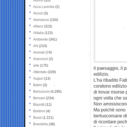
Aborto
(20)
Acca Larentia
(2)
Alcool
(3)
Alemanno
(150)
Alfano
(315)
Alitalia
(123)
Ambiente
(341)
AN
(210)
Animali
(74)
Arancioni
(2)
arte
(175)
il paesaggio, il 
Attentato
(329)
edilizio.
Auguri
(13)
L’ha ribadito Fa
Batini
(3)
condono edilizio
di trovar risorse
Berlusconi
(4.295)
ogni volta che sa
Bersani
(234)
Non arrossiscon
Biasotti
(12)
Ma poichè sono t
Boldrini
(4)
berlusconiane di
Bossi
(1.221)
di ricordare poch
Brambilla
(38)