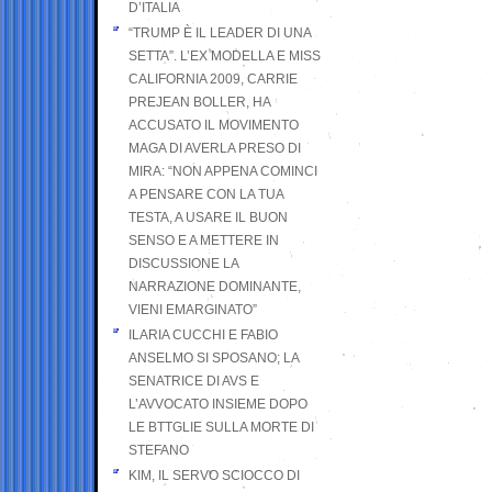
D’ITALIA
“TRUMP È IL LEADER DI UNA
SETTA”. L’EX MODELLA E MISS
CALIFORNIA 2009, CARRIE
PREJEAN BOLLER, HA
ACCUSATO IL MOVIMENTO
MAGA DI AVERLA PRESO DI
MIRA: “NON APPENA COMINCI
A PENSARE CON LA TUA
TESTA, A USARE IL BUON
SENSO E A METTERE IN
DISCUSSIONE LA
NARRAZIONE DOMINANTE,
VIENI EMARGINATO”
ILARIA CUCCHI E FABIO
ANSELMO SI SPOSANO; LA
SENATRICE DI AVS E
L’AVVOCATO INSIEME DOPO
LE BTTGLIE SULLA MORTE DI
STEFANO
KIM, IL SERVO SCIOCCO DI