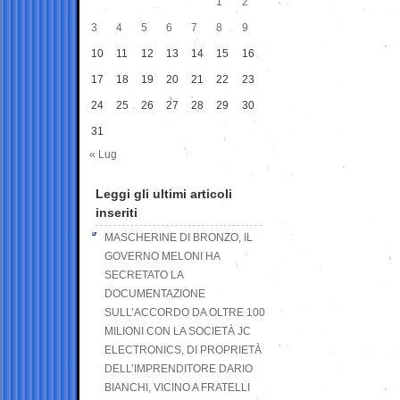
1
2
3
4
5
6
7
8
9
10
11
12
13
14
15
16
17
18
19
20
21
22
23
24
25
26
27
28
29
30
31
« Lug
Leggi gli ultimi articoli
inseriti
MASCHERINE DI BRONZO, IL
GOVERNO MELONI HA
SECRETATO LA
DOCUMENTAZIONE
SULL’ACCORDO DA OLTRE 100
MILIONI CON LA SOCIETÀ JC
ELECTRONICS, DI PROPRIETÀ
DELL’IMPRENDITORE DARIO
BIANCHI, VICINO A FRATELLI