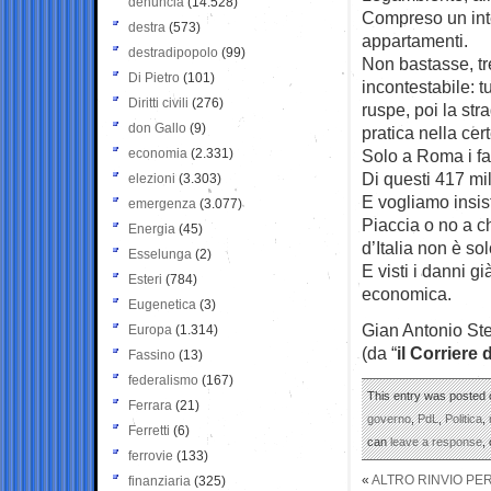
denuncia
(14.528)
Compreso un inte
destra
(573)
appartamenti.
destradipopolo
(99)
Non bastasse, tr
Di Pietro
(101)
incontestabile: t
Diritti civili
(276)
ruspe, poi la st
don Gallo
(9)
pratica nella cer
economia
(2.331)
Solo a Roma i fas
Di questi 417 mil
elezioni
(3.303)
E vogliamo insis
emergenza
(3.077)
Piaccia o no a ch
Energia
(45)
d’Italia non è so
Esselunga
(2)
E visti i danni g
Esteri
(784)
economica.
Eugenetica
(3)
Gian Antonio Ste
Europa
(1.314)
(da “
il Corriere 
Fassino
(13)
federalismo
(167)
This entry was posted o
Ferrara
(21)
governo
,
PdL
,
Politica
,
Ferretti
(6)
can
leave a response
,
ferrovie
(133)
«
ALTRO RINVIO PE
finanziaria
(325)