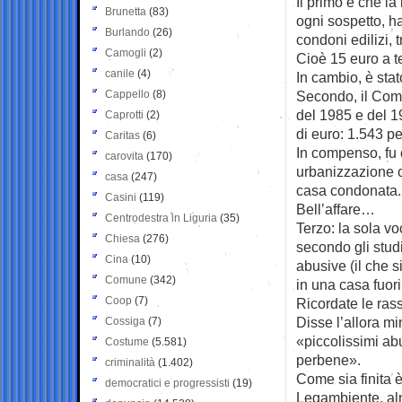
Il primo è che la
Brunetta
(83)
ogni sospetto, h
Burlando
(26)
condoni edilizi, t
Camogli
(2)
Cioè 15 euro a te
canile
(4)
In cambio, è stat
Cappello
(8)
Secondo, il Comu
del 1985 e del 1
Caprotti
(2)
di euro: 1.543 p
Caritas
(6)
In compenso, fu 
carovita
(170)
urbanizzazione o
casa
(247)
casa condonata.
Casini
(119)
Bell’affare…
Centrodestra in Liguria
(35)
Terzo: la sola v
Chiesa
(276)
secondo gli stud
Cina
(10)
abusive (il che s
Comune
(342)
in una casa fuori
Coop
(7)
Ricordate le ras
Disse l’allora mi
Cossiga
(7)
«piccolissimi abu
Costume
(5.581)
perbene».
criminalità
(1.402)
Come sia finita è
democratici e progressisti
(19)
Legambiente, al