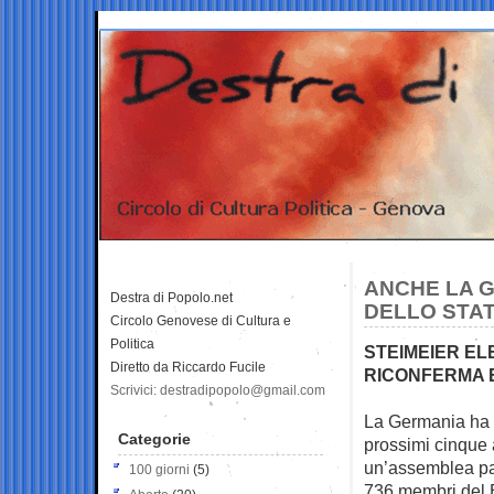
ANCHE LA G
Destra di Popolo.net
DELLO STA
Circolo Genovese di Cultura e
Politica
STEIMEIER EL
Diretto da Riccardo Fucile
RICONFERMA E
Scrivici: destradipopolo@gmail.com
La Germania ha r
Categorie
prossimi
cinque 
un’assemblea pa
100 giorni
(5)
736 membri del 