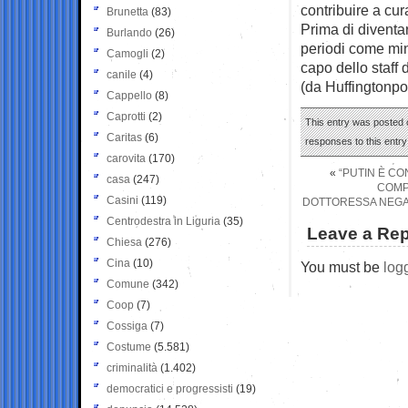
contribuire a cur
Brunetta
(83)
Prima di diventa
Burlando
(26)
periodi come mini
Camogli
(2)
capo dello staff
canile
(4)
(da Huffingtonpo
Cappello
(8)
Caprotti
(2)
This entry was posted 
Caritas
(6)
responses to this entr
carovita
(170)
«
“PUTIN È CO
casa
(247)
COMP
Casini
(119)
DOTTORESSA NEGA 
Centrodestra in Liguria
(35)
Leave a Rep
Chiesa
(276)
Cina
(10)
You must be
log
Comune
(342)
Coop
(7)
Cossiga
(7)
Costume
(5.581)
criminalità
(1.402)
democratici e progressisti
(19)