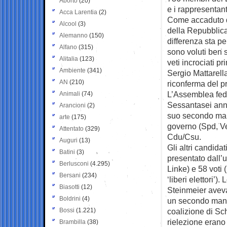
Aborto
(20)
e i rappresentan
Acca Larentia
(2)
Come accaduto di
Alcool
(3)
della Repubblica 
Alemanno
(150)
differenza sta pe
Alfano
(315)
sono voluti ben s
Alitalia
(123)
veti incrociati p
Ambiente
(341)
Sergio Mattarell
AN
(210)
riconferma del p
L’Assemblea feder
Animali
(74)
Sessantasei anni
Arancioni
(2)
suo secondo mand
arte
(175)
governo (Spd, Ver
Attentato
(329)
Cdu/Csu.
Auguri
(13)
Gli altri candida
Batini
(3)
presentato dall’u
Berlusconi
(4.295)
Linke) e 58 voti 
Bersani
(234)
‘liberi elettori’)
Biasotti
(12)
Steinmeier avev
Boldrini
(4)
un secondo manda
Bossi
(1.221)
coalizione di Sch
rielezione erano 
Brambilla
(38)