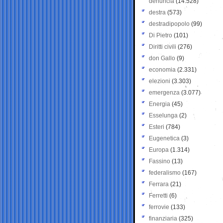
denuncia
(14.528)
destra
(573)
destradipopolo
(99)
Di Pietro
(101)
Diritti civili
(276)
don Gallo
(9)
economia
(2.331)
elezioni
(3.303)
emergenza
(3.077)
Energia
(45)
Esselunga
(2)
Esteri
(784)
Eugenetica
(3)
Europa
(1.314)
Fassino
(13)
federalismo
(167)
Ferrara
(21)
Ferretti
(6)
ferrovie
(133)
finanziaria
(325)