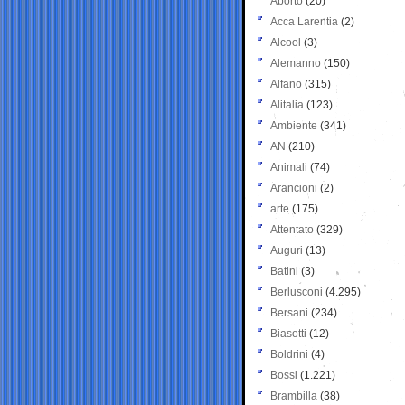
Aborto
(20)
Acca Larentia
(2)
Alcool
(3)
Alemanno
(150)
Alfano
(315)
Alitalia
(123)
Ambiente
(341)
AN
(210)
Animali
(74)
Arancioni
(2)
arte
(175)
Attentato
(329)
Auguri
(13)
Batini
(3)
Berlusconi
(4.295)
Bersani
(234)
Biasotti
(12)
Boldrini
(4)
Bossi
(1.221)
Brambilla
(38)