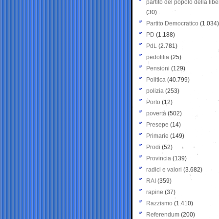
partito del popolo della libe
(30)
Partito Democratico
(1.034)
PD
(1.188)
PdL
(2.781)
pedofilia
(25)
Pensioni
(129)
Politica
(40.799)
polizia
(253)
Porto
(12)
povertà
(502)
Presepe
(14)
Primarie
(149)
Prodi
(52)
Provincia
(139)
radici e valori
(3.682)
RAI
(359)
rapine
(37)
Razzismo
(1.410)
Referendum
(200)