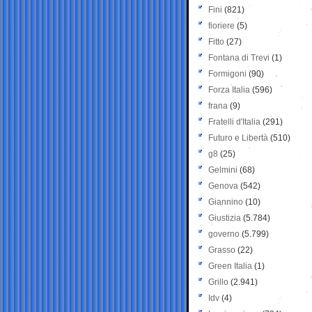
Fini
(821)
fioriere
(5)
Fitto
(27)
Fontana di Trevi
(1)
Formigoni
(90)
Forza Italia
(596)
frana
(9)
Fratelli d'Italia
(291)
Futuro e Libertà
(510)
g8
(25)
Gelmini
(68)
Genova
(542)
Giannino
(10)
Giustizia
(5.784)
governo
(5.799)
Grasso
(22)
Green Italia
(1)
Grillo
(2.941)
Idv
(4)