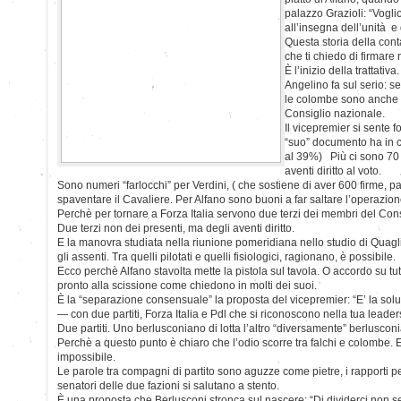
palazzo Grazioli: “Voglio
all’insegna dell’unità e 
Questa storia della con
che ti chiedo di firmare n
È l’inizio della trattativ
Angelino fa sul serio: s
le colombe sono anche d
Consiglio nazionale.
Il vicepremier si sente f
“suo” documento ha in ca
al 39%) Più ci sono 70 i
aventi diritto al voto.
Sono numeri “farlocchi” per Verdini, ( che sostiene di aver 600 firme, pa
spaventare il Cavaliere. Per Alfano sono buoni a far saltare l’operazio
Perchè per tornare a Forza Italia servono due terzi dei membri del Con
Due terzi non dei presenti, ma degli aventi diritto.
E la manovra studiata nella riunione pomeridiana nello studio di Quagl
gli assenti. Tra quelli pilotati e quelli fisiologici, ragionano, è possibile.
Ecco perchè Alfano stavolta mette la pistola sul tavola. O accordo su tut
pronto alla scissione come chiedono in molti dei suoi.
È la “separazione consensuale” la proposta del vicepremier: “E’ la solu
— con due partiti, Forza Italia e Pdl che si riconoscono nella tua leader
Due partiti. Uno berlusconiano di lotta l’altro “diversamente” berluscon
Perchè a questo punto è chiaro che l’odio scorre tra falchi e colombe. 
impossibile.
Le parole tra compagni di partito sono aguzze come pietre, i rapporti pe
senatori delle due fazioni si salutano a stento.
È una proposta che Berlusconi stronca sul nascere: “Di dividerci non s