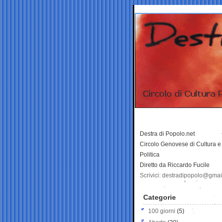
Destra di Popolo.net
Circolo Genovese di Cultura e
Politica
Diretto da Riccardo Fucile
Scrivici: destradipopolo@gma
Categorie
100 giorni
(5)