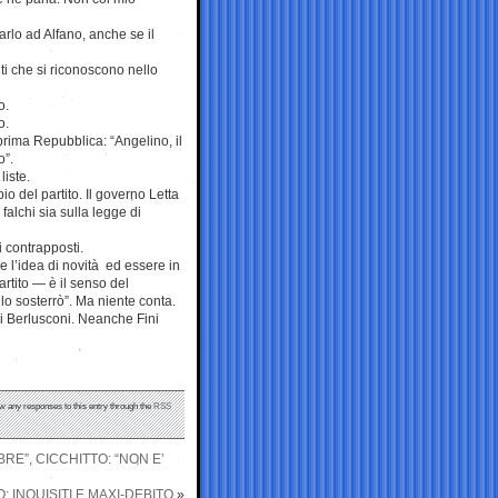
arlo ad Alfano, anche se il
iti che si riconoscono nello
o.
o.
prima Repubblica: “Angelino, il
o”.
liste.
o del partito. Il governo Letta
falchi sia sulla legge di
 contrapposti.
e l’idea di novità ed essere in
artito — è il senso del
lo sosterrò”. Ma niente conta.
di Berlusconi. Neanche Fini
ow any responses to this entry through the
RSS
E”, CICCHITTO: “NON E’
INQUISITI E MAXI-DEBITO
»