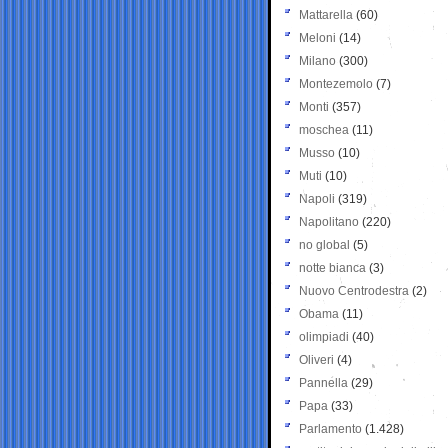
Mattarella
(60)
Meloni
(14)
Milano
(300)
Montezemolo
(7)
Monti
(357)
moschea
(11)
Musso
(10)
Muti
(10)
Napoli
(319)
Napolitano
(220)
no global
(5)
notte bianca
(3)
Nuovo Centrodestra
(2)
Obama
(11)
olimpiadi
(40)
Oliveri
(4)
Pannella
(29)
Papa
(33)
Parlamento
(1.428)