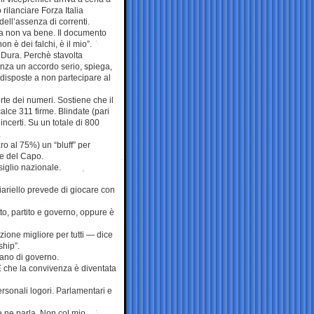
 rilanciare Forza Italia
dell’assenza di correnti.
ta non va bene. Il documento
on è dei falchi, è il mio”.
a. Dura. Perchè stavolta
enza un accordo serio, spiega,
isposte a non partecipare al
orte dei numeri. Sostiene che il
lce 311 firme. Blindate (pari
ncerti. Su un totale di 800
ro al 75%) un “bluff” per
ne del Capo.
siglio nazionale.
iariello prevede di giocare con
to, partito e governo, oppure è
zione migliore per tutti — dice
ship”.
iano di governo.
E che la convivenza è diventata
rsonali logori. Parlamentari e
e ne parla. Non col mio