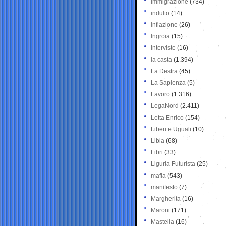
Immigrazione
(734)
indulto
(14)
inflazione
(26)
Ingroia
(15)
Interviste
(16)
la casta
(1.394)
La Destra
(45)
La Sapienza
(5)
Lavoro
(1.316)
LegaNord
(2.411)
Letta Enrico
(154)
Liberi e Uguali
(10)
Libia
(68)
Libri
(33)
Liguria Futurista
(25)
mafia
(543)
manifesto
(7)
Margherita
(16)
Maroni
(171)
Mastella
(16)