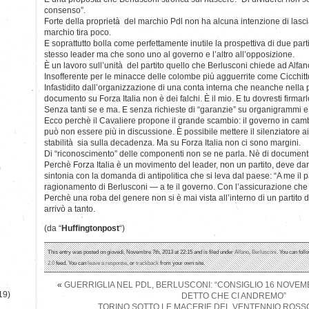
consenso”.
Forte della proprietà del marchio Pdl non ha alcuna intenzione di lasci
marchio tira poco.
E soprattutto bolla come perfettamente inutile la prospettiva di due part
stesso leader ma che sono uno al governo e l’altro all’opposizione.
È un lavoro sull’unità del partito quello che Berlusconi chiede ad Alfan
Insofferente per le minacce delle colombe più agguerrite come Cicchitt
Infastidito dall’organizzazione di una conta interna che neanche nella 
documento su Forza Italia non è dei falchi. È il mio. E tu dovresti firmarl
Senza tanti se e ma. E senza richieste di “garanzie” su organigrammi e 
Ecco perchè il Cavaliere propone il grande scambio: il governo in cambi
può non essere più in discussione. È possibile mettere il silenziatore ai 
stabilità sia sulla decadenza. Ma su Forza Italia non ci sono margini.
Di “riconoscimento” delle componenti non se ne parla. Nè di documenti
Perchè Forza Italia è un movimento del leader, non un partito, deve dar
)
sintonia con la domanda di antipolitica che si leva dal paese: “A me il p
ragionamento di Berlusconi — a te il governo. Con l’assicurazione che 
Perchè una roba del genere non si è mai vista all’interno di un partito 
arrivò a tanto.
(da “
Huffingtonpost
“)
This entry was posted on giovedì, Novembre 7th, 2013 at 22:15 and is filed under
Alfano
,
Berlusconi
. You can foll
2.0
feed. You can
leave a response
, or
trackback
from your own site.
«
GUERRIGLIA NEL PDL, BERLUSCONI: “CONSIGLIO 16 NOVEMBR
19)
DETTO CHE CI ANDREMO”
TORINO SOTTO LE MACERIE DEL VENTENNIO ROSSO: 