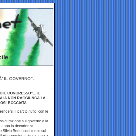
Ã’ IL GOVERNO”:
O IL CONGRESSO”… IL
TALIA NON RAGGIUNGA LA
OSI’ BOCCIATA
endersi il partito, tutto, con le
assicurazione sul governo e la
he dopo la decadenza.
e Silvio Berlusconi mette sul
 il vicepremier arriva a cena a