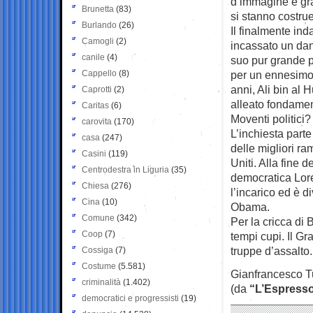
d’immagine è gra
Brunetta
(83)
si stanno costrue
Burlando
(26)
Il finalmente in
Camogli
(2)
incassato un dan
canile
(4)
suo pur grande p
Cappello
(8)
per un ennesimo 
anni, Ali bin al 
Caprotti
(2)
alleato fondament
Caritas
(6)
Moventi politici
carovita
(170)
L’inchiesta parte
casa
(247)
delle migliori ram
Casini
(119)
Uniti. Alla fine 
Centrodestra in Liguria
(35)
democratica Loret
Chiesa
(276)
l’incarico ed è 
Cina
(10)
Obama.
Comune
(342)
Per la cricca di 
Coop
(7)
tempi cupi. Il G
truppe d’assalto.
Cossiga
(7)
Costume
(5.581)
Gianfrancesco T
criminalità
(1.402)
(da
“L’Espress
democratici e progressisti
(19)