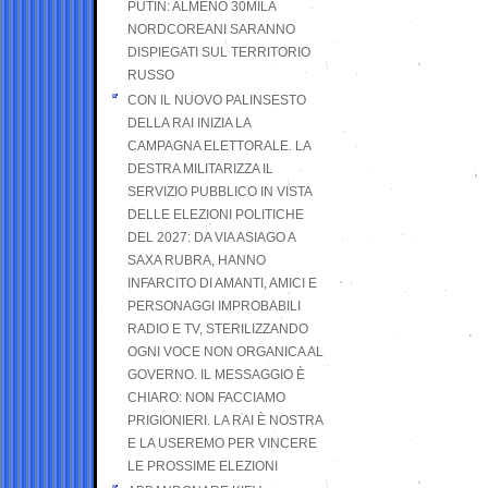
PUTIN: ALMENO 30MILA
NORDCOREANI SARANNO
DISPIEGATI SUL TERRITORIO
RUSSO
CON IL NUOVO PALINSESTO
DELLA RAI INIZIA LA
CAMPAGNA ELETTORALE. LA
DESTRA MILITARIZZA IL
SERVIZIO PUBBLICO IN VISTA
DELLE ELEZIONI POLITICHE
DEL 2027: DA VIA ASIAGO A
SAXA RUBRA, HANNO
INFARCITO DI AMANTI, AMICI E
PERSONAGGI IMPROBABILI
RADIO E TV, STERILIZZANDO
OGNI VOCE NON ORGANICA AL
GOVERNO. IL MESSAGGIO È
CHIARO: NON FACCIAMO
PRIGIONIERI. LA RAI È NOSTRA
E LA USEREMO PER VINCERE
LE PROSSIME ELEZIONI