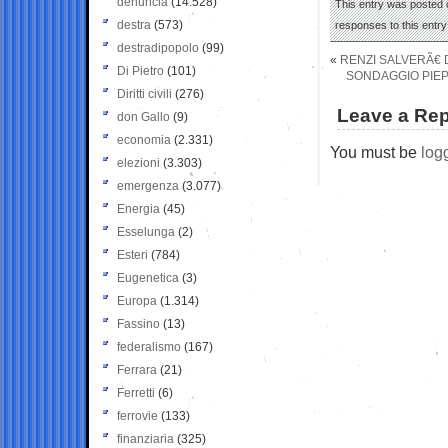
denuncia
(14.528)
This entry was posted 
destra
(573)
responses to this entr
destradipopolo
(99)
«
RENZI SALVERÃ€ D
Di Pietro
(101)
SONDAGGIO PIEPOL
Diritti civili
(276)
Leave a Rep
don Gallo
(9)
economia
(2.331)
You must be
log
elezioni
(3.303)
emergenza
(3.077)
Energia
(45)
Esselunga
(2)
Esteri
(784)
Eugenetica
(3)
Europa
(1.314)
Fassino
(13)
federalismo
(167)
Ferrara
(21)
Ferretti
(6)
ferrovie
(133)
finanziaria
(325)