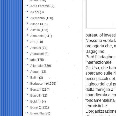
Aborto
(20)
Acca Larentia
(2)
Alcool
(3)
Alemanno
(150)
Alfano
(315)
Alitalia
(123)
bureau of investi
Ambiente
(341)
Nessuno vuole fare
AN
(210)
orologeria che, 
Animali
(74)
Bagaglino.
Arancioni
(2)
Però l’indagine 
arte
(175)
internazionale.
Attentato
(329)
Gli Usa, che han
Auguri
(13)
sbarcano sulle 
Batini
(3)
pesci piccoli de
Il gioco del cui 
Berlusconi
(4.295)
della famiglia al
Bersani
(234)
sbandierata a col
Biasotti
(12)
fondamentalista 
Boldrini
(4)
terroristiche.
Bossi
(1.221)
L’organizzazione
Brambilla
(38)