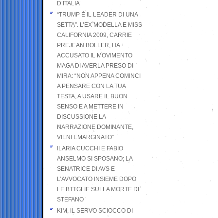
D’ITALIA
“TRUMP È IL LEADER DI UNA
SETTA”. L’EX MODELLA E MISS
CALIFORNIA 2009, CARRIE
PREJEAN BOLLER, HA
ACCUSATO IL MOVIMENTO
MAGA DI AVERLA PRESO DI
MIRA: “NON APPENA COMINCI
A PENSARE CON LA TUA
TESTA, A USARE IL BUON
SENSO E A METTERE IN
DISCUSSIONE LA
NARRAZIONE DOMINANTE,
VIENI EMARGINATO”
ILARIA CUCCHI E FABIO
ANSELMO SI SPOSANO; LA
SENATRICE DI AVS E
L’AVVOCATO INSIEME DOPO
LE BTTGLIE SULLA MORTE DI
STEFANO
KIM, IL SERVO SCIOCCO DI