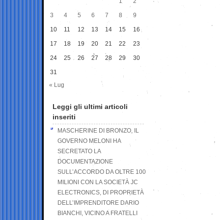
1
2
3
4
5
6
7
8
9
10
11
12
13
14
15
16
17
18
19
20
21
22
23
24
25
26
27
28
29
30
31
« Lug
Leggi gli ultimi articoli
inseriti
MASCHERINE DI BRONZO, IL
GOVERNO MELONI HA
SECRETATO LA
DOCUMENTAZIONE
SULL’ACCORDO DA OLTRE 100
MILIONI CON LA SOCIETÀ JC
ELECTRONICS, DI PROPRIETÀ
DELL’IMPRENDITORE DARIO
BIANCHI, VICINO A FRATELLI