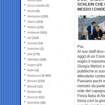
Aborto
(20)
SCHLEIN CHE 
Acca Larentia
(2)
MESSO I CHIOD
Alcool
(3)
Alemanno
(150)
Alfano
(315)
Alitalia
(123)
Ambiente
(341)
AN
(210)
Animali
(74)
Pia.
Arancioni
(2)
Al suo staff dic
arte
(175)
oggi) di un Cons
Attentato
(329)
voglio il massimo
Auguri
(13)
Giorgia Meloni e
Batini
(3)
pubbliche in suo
difenderlo contro
Berlusconi
(4.295)
Passano pochi min
Bersani
(234)
ministro da part
Biasotti
(12)
note del capogr
Boldrini
(4)
Forza Italia di 
Bossi
(1.221)
Inizia così la gi
Brambilla
(38)