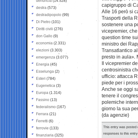
denuncia
(14.528)
capigruppo di C
destra
(573)
Alle 16 però si c
destradipopolo
(99)
Trasporti della 
Di Pietro
(101)
sostenere una pol
Diritti civili
(276)
vicepremier, che
don Gallo
(9)
question time sui 
economia
(2.331)
ministro dei Rapp
Transatlantico al
elezioni
(3.303)
presto in aula».
emergenza
(3.077)
Il vicepremier de
Energia
(45)
centrosinistra ch
Esselunga
(2)
ufficio: attacca
Esteri
(784)
piede per i pross
Eugenetica
(3)
Anche se oggi sar
Europa
(1.314)
tenere il congres
Fassino
(13)
polemiche intern
federalismo
(167)
giorno la sua pen
Ferrara
(21)
(da agenzie)
Ferretti
(6)
This entry was posted o
ferrovie
(133)
responses to this entr
finanziaria
(325)