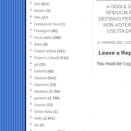
Fini
(821)
«
OGGI IL
fioriere
(5)
SFIDUCIA 
Fitto
(27)
DECISIVO PER
Fontana di Trevi
(1)
NON VOTERA
USCITA D
Formigoni
(90)
Forza Italia
(596)
IL PARERE DEL CO
frana
(9)
Fratelli d'Italia
(291)
Leave a Rep
Futuro e Libertà
(510)
You must be
log
g8
(25)
Gelmini
(68)
Genova
(542)
Giannino
(10)
Giustizia
(5.784)
governo
(5.799)
Grasso
(22)
Green Italia
(1)
Grillo
(2.941)
Idv
(4)