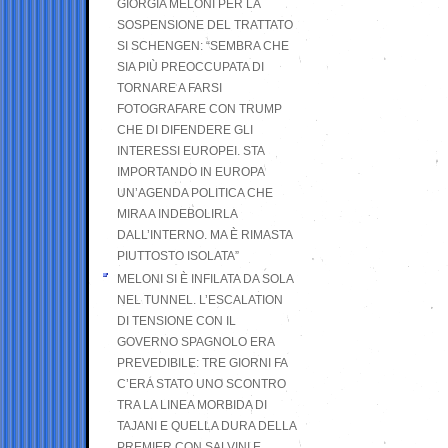
GIORGIA MELONI PER LA
SOSPENSIONE DEL TRATTATO
SI SCHENGEN: “SEMBRA CHE
SIA PIÙ PREOCCUPATA DI
TORNARE A FARSI
FOTOGRAFARE CON TRUMP
CHE DI DIFENDERE GLI
INTERESSI EUROPEI. STA
IMPORTANDO IN EUROPA
UN’AGENDA POLITICA CHE
MIRA A INDEBOLIRLA
DALL’INTERNO. MA È RIMASTA
PIUTTOSTO ISOLATA”
MELONI SI È INFILATA DA SOLA
NEL TUNNEL. L’ESCALATION
DI TENSIONE CON IL
GOVERNO SPAGNOLO ERA
PREVEDIBILE: TRE GIORNI FA
C’ERA STATO UNO SCONTRO
TRA LA LINEA MORBIDA DI
TAJANI E QUELLA DURA DELLA
PREMIER CON SALVINI E