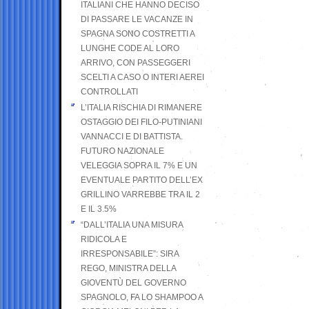
ITALIANI CHE HANNO DECISO
DI PASSARE LE VACANZE IN
SPAGNA SONO COSTRETTI A
LUNGHE CODE AL LORO
ARRIVO, CON PASSEGGERI
SCELTI A CASO O INTERI AEREI
CONTROLLATI
L’ITALIA RISCHIA DI RIMANERE
OSTAGGIO DEI FILO-PUTINIANI
VANNACCI E DI BATTISTA.
FUTURO NAZIONALE
VELEGGIA SOPRA IL 7% E UN
EVENTUALE PARTITO DELL’EX
GRILLINO VARREBBE TRA IL 2
E IL 3.5%
“DALL’ITALIA UNA MISURA
RIDICOLA E
IRRESPONSABILE”: SIRA
REGO, MINISTRA DELLA
GIOVENTÙ DEL GOVERNO
SPAGNOLO, FA LO SHAMPOO A