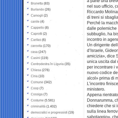
a parte una brev
Brunetta
(83)
nel suo ufficio, 
Burlando
(26)
Riccardo Molinar
Camogli
(2)
di treni si sbaglia
canile
(4)
Perché la macchi
Cappello
(8)
dalle polemiche s
subbuglio, ha bis
Caprotti
(2)
incontro in agen
Caritas
(6)
Un dirigente dell
carovita
(170)
d’Israele, Gideon
casa
(247)
amicizia», dice S
Casini
(119)
unica uscita dal
Centrodestra in Liguria
(35)
per incontrare i v
Chiesa
(276)
nuovo codice del
Cina
(10)
alcol» prima di m
Comune
(342)
L’incontro finisc
Coop
(7)
ministero.
Appena rientrato
Cossiga
(7)
Donnarumma, che 
Costume
(5.581)
chiedere che si 
criminalità
(1.402)
sulla linea ferrov
democratici e progressisti
(19)
sabotaggio», che