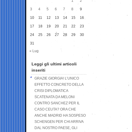
1
2
3
4
5
6
7
8
9
10
11
12
13
14
15
16
17
18
19
20
21
22
23
24
25
26
27
28
29
30
31
« Lug
Leggi gli ultimi articoli
inseriti
GRAZIE GIORGIA! L’UNICO
EFFETTO CONCRETO DELLA
CRISI DIPLOMATICA
SCATENATA DA MELONI
CONTRO SANCHEZ PER IL
CASO CEUTA? ORA CHE
ANCHE MADRID HA SOSPESO
SCHENGEN PER CHI ARRIVA
DAL NOSTRO PAESE, GLI