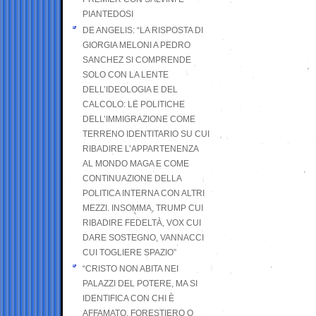
PIANTEDOSI
DE ANGELIS: “LA RISPOSTA DI
GIORGIA MELONI A PEDRO
SANCHEZ SI COMPRENDE
SOLO CON LA LENTE
DELL’IDEOLOGIA E DEL
CALCOLO: LE POLITICHE
DELL’IMMIGRAZIONE COME
TERRENO IDENTITARIO SU CUI
RIBADIRE L’APPARTENENZA
AL MONDO MAGA E COME
CONTINUAZIONE DELLA
POLITICA INTERNA CON ALTRI
MEZZI. INSOMMA, TRUMP CUI
RIBADIRE FEDELTÀ, VOX CUI
DARE SOSTEGNO, VANNACCI
CUI TOGLIERE SPAZIO”
“CRISTO NON ABITA NEI
PALAZZI DEL POTERE, MA SI
IDENTIFICA CON CHI È
AFFAMATO, FORESTIERO O