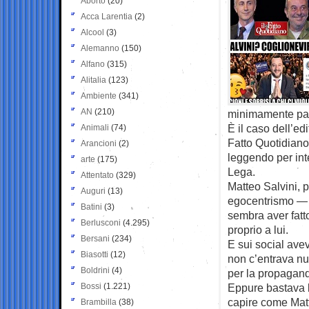
Aborto
(20)
Acca Larentia
(2)
Alcool
(3)
Alemanno
(150)
Alfano
(315)
Alitalia
(123)
Ambiente
(341)
AN
(210)
minimamente parl
È il caso dell’ed
Animali
(74)
Fatto Quotidiano
Arancioni
(2)
leggendo per inte
arte
(175)
Lega.
Attentato
(329)
Matteo Salvini, p
Auguri
(13)
egocentrismo — m
Batini
(3)
sembra aver fatt
Berlusconi
(4.295)
proprio a lui.
Bersani
(234)
E sui social avev
Biasotti
(12)
non c’entrava nul
Boldrini
(4)
per la propagand
Bossi
(1.221)
Eppure bastava le
capire come Matte
Brambilla
(38)