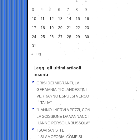
1
2
3
4
5
6
7
8
9
10
11
12
13
14
15
16
17
18
19
20
21
22
23
24
25
26
27
28
29
30
31
« Lug
Leggi gli ultimi articoli
inseriti
CRISI DEI MIGRANTI, LA
GERMANIA: “I CLANDESTINI
VERRANNO ESPULSI VERSO
L’ITALIA”
“HANNO I NERVI A PEZZI, CON
LA SCISSIONE DA VANNACCI
HANNO PERSO LA BUSSOLA”
I SOVRANISTI E
L’ISLAMOFOBIA, COME SI