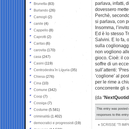
parlava, infatti,
Brunetta
(83)
dovessero mettere
Burlando
(26)
Perchè, secondo 
Camogli
(2)
si parlava, con 
canile
(4)
Insomma, l’invito
Cappello
(8)
Ed è lo stesso T
Caprotti
(2)
Salvini. E lo fa,
Caritas
(6)
sulla coglionaggi
carovita
(170)
non vogliono all
casa
(247)
gioco. Cioè: il c
soffre di un ecce
Casini
(119)
sull’attenti: ‘Pr
Centrodestra in Liguria
(35)
‘coglione’ al pos
Chiesa
(276)
per le rime a ch
Cina
(10)
concorrente gli s
Comune
(342)
Coop
(7)
(da “
NextQuotid
Cossiga
(7)
This entry was posted o
Costume
(5.581)
responses to this entr
criminalità
(1.402)
democratici e progressisti
(19)
«
SCRISSE “TI IM