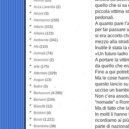
Aborto
(20)
quello che si sa
Acca Larentia
(2)
piccola vittima s
Alcool
(3)
pedonali.
Alemanno
(150)
A quanto pare l’
Alfano
(315)
per far passare 
Alitalia
(123)
si era accorto ch
Ambiente
(341)
mezzo alla strad
AN
(210)
Inutile è stata l
«Un futuro ladro
Animali
(74)
A portare la vitt
Arancioni
(2)
da quello che er
arte
(175)
Fino a qui potre
Attentato
(329)
Ma le cose hann
Auguri
(13)
questo lancio su
Batini
(3)
ucciso un bamb
Berlusconi
(4.295)
Non c’era assolu
Bersani
(234)
“nomade” o Rom. C
Biasotti
(12)
Ma di fatto che 
Boldrini
(4)
In molti li hanno
Bossi
(1.221)
ricordiamo ai più
parte di nazional
Brambilla
(38)