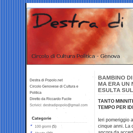
BAMBINO DI
Destra di Popolo.net
MA ERA UN 
Circolo Genovese di Cultura e
ESULTA SU
Politica
Diretto da Riccardo Fucile
TANTO MINNITI
Scrivici: destradipopolo@gmail.com
TEMPO PER IDE
Categorie
Ieri pomeriggio 
cinque anni. La
100 giorni
(5)
ancora da accert