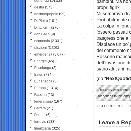
denuncia
(14.528)
bambini. Ma non s
propri figli?
destra
(573)
Mi sembrava di av
destradipopolo
(99)
Probabilmente n
Di Pietro
(101)
La colpa in fondo
Diritti civili
(276)
fossero passati 
don Gallo
(9)
trasgressione al
economia
(2.331)
Dispiace un po’ p
elezioni
(3.303)
del commento no
emergenza
(3.077)
Possono mancare 
Energia
(45)
dell’invasione d
Esselunga
(2)
siano africani ma
Esteri
(784)
(da “
NextQuotid
Eugenetica
(3)
Europa
(1.314)
This entry was posted o
Fassino
(13)
responses to this entr
federalismo
(167)
«
GLI ORRORI DELLA
Ferrara
(21)
Ferretti
(6)
Leave a Rep
ferrovie
(133)
finanziaria
(325)