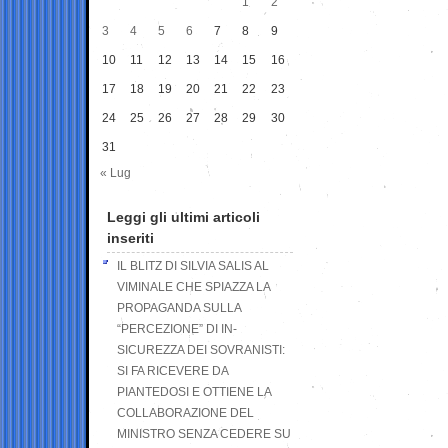
1
2
3
4
5
6
7
8
9
10
11
12
13
14
15
16
17
18
19
20
21
22
23
24
25
26
27
28
29
30
31
« Lug
Leggi gli ultimi articoli
inseriti
IL BLITZ DI SILVIA SALIS AL
VIMINALE CHE SPIAZZA LA
PROPAGANDA SULLA
“PERCEZIONE” DI IN-
SICUREZZA DEI SOVRANISTI:
SI FA RICEVERE DA
PIANTEDOSI E OTTIENE LA
COLLABORAZIONE DEL
MINISTRO SENZA CEDERE SU