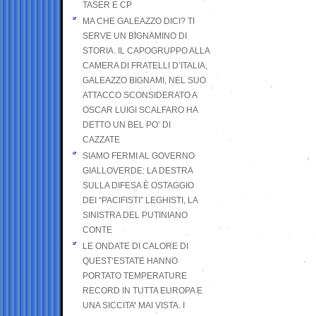
TASER E CP
MA CHE GALEAZZO DICI? TI
SERVE UN BIGNAMINO DI
STORIA. IL CAPOGRUPPO ALLA
CAMERA DI FRATELLI D’ITALIA,
GALEAZZO BIGNAMI, NEL SUO
ATTACCO SCONSIDERATO A
OSCAR LUIGI SCALFARO HA
DETTO UN BEL PO’ DI
CAZZATE
SIAMO FERMI AL GOVERNO
GIALLOVERDE: LA DESTRA
SULLA DIFESA È OSTAGGIO
DEI “PACIFISTI” LEGHISTI, LA
SINISTRA DEL PUTINIANO
CONTE
LE ONDATE DI CALORE DI
QUEST’ESTATE HANNO
PORTATO TEMPERATURE
RECORD IN TUTTA EUROPA E
UNA SICCITA’ MAI VISTA. I