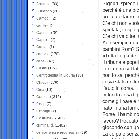
Signori, spiega 
Brunetta
(83)
perchè è una pic
Burlando
(26)
un futuro ladro i
Camogli
(2)
C’è chi non vuo
canile
(4)
spietata, ci spie
Cappello
(8)
C’è chi va oltre 
Caprotti
(2)
Ad esempio quant
Caritas
(6)
bambini Rom? Si
carovita
(170)
«Tutta colpa dei 
casa
(247)
Il tribunale pop
concentra sul fa
Casini
(119)
non lo sa, perch
Centrodestra in Liguria
(35)
ci sia stato un t
Chiesa
(276)
l’auto in corsa.
Cina
(10)
In fondo cosa ti 
Comune
(342)
come gli pare e 
Coop
(7)
nato in una famig
Cossiga
(7)
Forse il bambino
Costume
(5.581)
lavoro? Peccato 
criminalità
(1.402)
giocando con una
democratici e progressisti
(19)
La colpa è senza