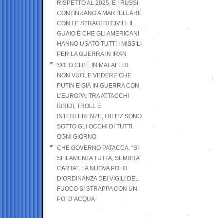
RISPETTO AL 2025, E I RUSSI
CONTINUANO A MARTELLARE
CON LE STRAGI DI CIVILI. IL
GUAIO È CHE GLI AMERICANI
HANNO USATO TUTTI I MISSILI
PER LA GUERRA IN IRAN
SOLO CHI È IN MALAFEDE
NON VUOLE VEDERE CHE
PUTIN È GIÀ IN GUERRA CON
L’EUROPA: TRA ATTACCHI
IBRIDI, TROLL E
INTERFERENZE, I BLITZ SONO
SOTTO GLI OCCHI DI TUTTI
OGNI GIORNO
CHE GOVERNO PATACCA. “SI
SFILAMENTA TUTTA, SEMBRA
CARTA”. LA NUOVA POLO
D’ORDINANZA DEI VIGILI DEL
FUOCO SI STRAPPA CON UN
PO’ D’ACQUA