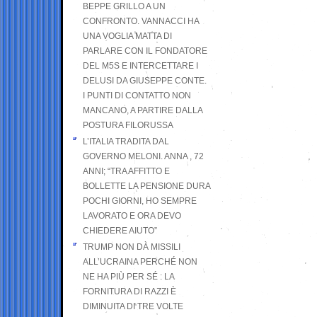
BEPPE GRILLO A UN
CONFRONTO. VANNACCI HA
UNA VOGLIA MATTA DI
PARLARE CON IL FONDATORE
DEL M5S E INTERCETTARE I
DELUSI DA GIUSEPPE CONTE.
I PUNTI DI CONTATTO NON
MANCANO, A PARTIRE DALLA
POSTURA FILORUSSA
L’ITALIA TRADITA DAL
GOVERNO MELONI. ANNA , 72
ANNI; “TRA AFFITTO E
BOLLETTE LA PENSIONE DURA
POCHI GIORNI, HO SEMPRE
LAVORATO E ORA DEVO
CHIEDERE AIUTO”
TRUMP NON DÀ MISSILI
ALL’UCRAINA PERCHÉ NON
NE HA PIÙ PER SÉ : LA
FORNITURA DI RAZZI È
DIMINUITA DI TRE VOLTE