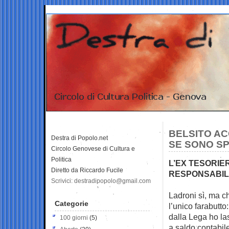
BELSITO AC
Destra di Popolo.net
SE SONO SP
Circolo Genovese di Cultura e
Politica
L’EX TESORIE
Diretto da Riccardo Fucile
RESPONSABILE
Scrivici: destradipopolo@gmail.com
Ladroni sì, ma ch
Categorie
l’unico farabutto
dalla Lega ho la
100 giorni
(5)
a saldo contabile