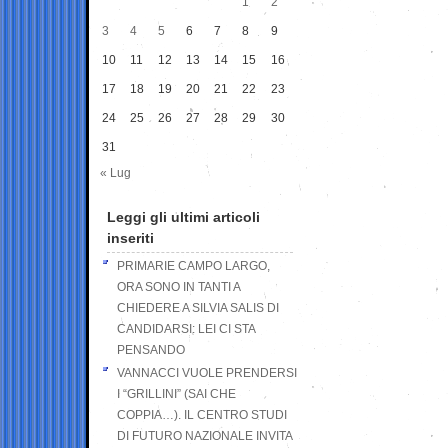
1
2
3
4
5
6
7
8
9
10
11
12
13
14
15
16
17
18
19
20
21
22
23
24
25
26
27
28
29
30
31
« Lug
Leggi gli ultimi articoli
inseriti
PRIMARIE CAMPO LARGO,
ORA SONO IN TANTI A
CHIEDERE A SILVIA SALIS DI
CANDIDARSI: LEI CI STA
PENSANDO
VANNACCI VUOLE PRENDERSI
I “GRILLINI” (SAI CHE
COPPIA…). IL CENTRO STUDI
DI FUTURO NAZIONALE INVITA