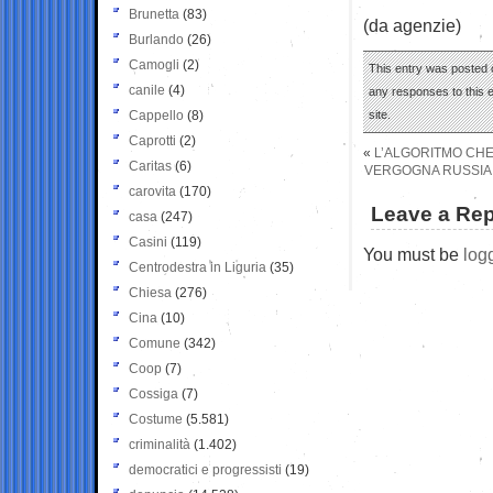
Brunetta
(83)
(da agenzie)
Burlando
(26)
Camogli
(2)
This entry was posted 
canile
(4)
any responses to this 
Cappello
(8)
site.
Caprotti
(2)
«
L’ALGORITMO CHE 
Caritas
(6)
VERGOGNA RUSSIA,
carovita
(170)
Leave a Rep
casa
(247)
Casini
(119)
You must be
log
Centrodestra in Liguria
(35)
Chiesa
(276)
Cina
(10)
Comune
(342)
Coop
(7)
Cossiga
(7)
Costume
(5.581)
criminalità
(1.402)
democratici e progressisti
(19)