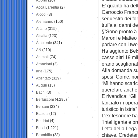
Aborto
(20)
E’ quanto ha dett
Acca Larentia
(2)
Carroccio France
Alcool
(3)
sequestro dei fon
Alemanno
(150)
truffa ai danni de
Alfano
(315)
§”Sono pronto a
Alitalia
(123)
Maroni e Matteo S
Ambiente
(341)
parlare con i twe
AN
(210)
Ha aggiunto Bels
casse altri 19 mi
Animali
(74)
erano scaglionati
Arancioni
(2)
Alla domanda su 
arte
(175)
spesi. Come, non
Attentato
(329)
“Mi hanno scaric
Auguri
(13)
querelare anche 
Batini
(3)
E rivendica: “Gli
Berlusconi
(4.295)
lanciato in oper
Bersani
(234)
turistico in Istria”
Biasotti
(12)
L’ex tesoriere ha
Boldrini
(4)
“Intelligente e p
Bossi
(1.221)
Letta della Lega
chiave. Credetemi
Brambilla
(38)