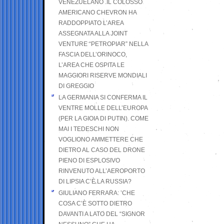
VENEZUELANO .IL COLOSSO
AMERICANO CHEVRON HA
RADDOPPIATO L’AREA
ASSEGNATA ALLA JOINT
VENTURE “PETROPIAR” NELLA
FASCIA DELL’ORINOCO,
L’AREA CHE OSPITA LE
MAGGIORI RISERVE MONDIALI
DI GREGGIO
LA GERMANIA SI CONFERMA IL
VENTRE MOLLE DELL’EUROPA
(PER LA GIOIA DI PUTIN). COME
MAI I TEDESCHI NON
VOGLIONO AMMETTERE CHE
DIETRO AL CASO DEL DRONE
PIENO DI ESPLOSIVO
RINVENUTO ALL’AEROPORTO
DI LIPSIA C’È LA RUSSIA?
GIULIANO FERRARA: ’CHE
COSA C’È SOTTO DIETRO
DAVANTI A LATO DEL “SIGNOR