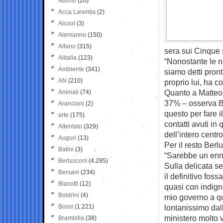
Aborto
(20)
Acca Larentia
(2)
Alcool
(3)
Alemanno
(150)
Alfano
(315)
sera sui Cinque s
Alitalia
(123)
“Nonostante le no
Ambiente
(341)
siamo detti pront
AN
(210)
proprio lui, ha co
Quanto a Matteo 
Animali
(74)
37% – osserva B
Arancioni
(2)
questo per fare i
arte
(175)
contatti avuti i
Attentato
(329)
dell’intero centr
Auguri
(13)
Per il resto Berl
Batini
(3)
“Sarebbe un enne
Berlusconi
(4.295)
Sulla delicata s
Bersani
(234)
il definitivo fos
Biasotti
(12)
quasi con indigna
Boldrini
(4)
mio governo a qu
Bossi
(1.221)
lontanissimo dall
ministero molto vi
Brambilla
(38)