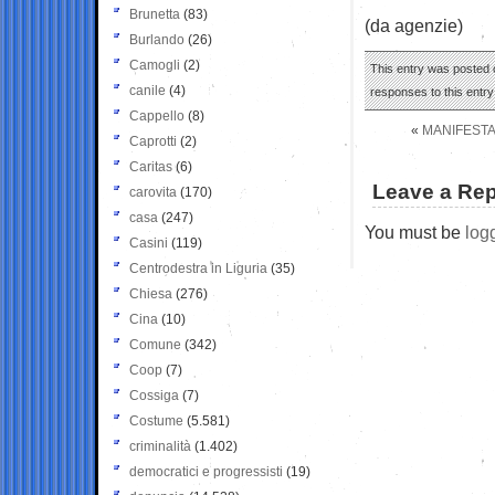
Brunetta
(83)
(da agenzie)
Burlando
(26)
Camogli
(2)
This entry was posted o
canile
(4)
responses to this entr
Cappello
(8)
«
MANIFESTA
Caprotti
(2)
Caritas
(6)
Leave a Rep
carovita
(170)
casa
(247)
You must be
log
Casini
(119)
Centrodestra in Liguria
(35)
Chiesa
(276)
Cina
(10)
Comune
(342)
Coop
(7)
Cossiga
(7)
Costume
(5.581)
criminalità
(1.402)
democratici e progressisti
(19)