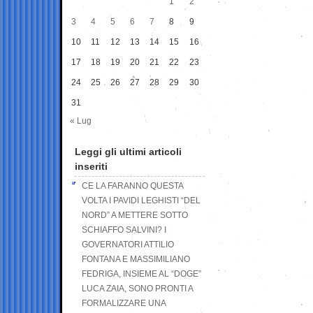
1
2
3
4
5
6
7
8
9
10
11
12
13
14
15
16
17
18
19
20
21
22
23
24
25
26
27
28
29
30
31
« Lug
Leggi gli ultimi articoli
inseriti
CE LA FARANNO QUESTA
VOLTA I PAVIDI LEGHISTI “DEL
NORD” A METTERE SOTTO
SCHIAFFO SALVINI? I
GOVERNATORI ATTILIO
FONTANA E MASSIMILIANO
FEDRIGA, INSIEME AL “DOGE”
LUCA ZAIA, SONO PRONTI A
FORMALIZZARE UNA