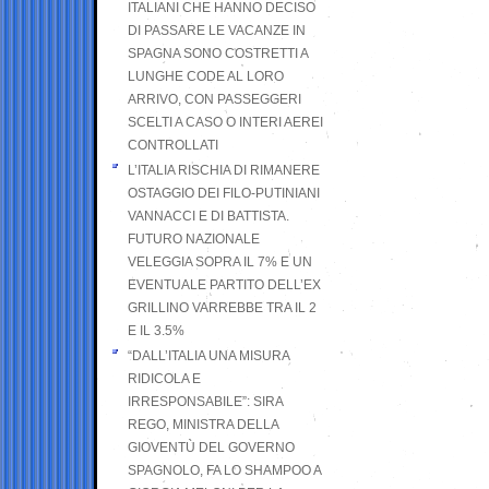
ITALIANI CHE HANNO DECISO
DI PASSARE LE VACANZE IN
SPAGNA SONO COSTRETTI A
LUNGHE CODE AL LORO
ARRIVO, CON PASSEGGERI
SCELTI A CASO O INTERI AEREI
CONTROLLATI
L’ITALIA RISCHIA DI RIMANERE
OSTAGGIO DEI FILO-PUTINIANI
VANNACCI E DI BATTISTA.
FUTURO NAZIONALE
VELEGGIA SOPRA IL 7% E UN
EVENTUALE PARTITO DELL’EX
GRILLINO VARREBBE TRA IL 2
E IL 3.5%
“DALL’ITALIA UNA MISURA
RIDICOLA E
IRRESPONSABILE”: SIRA
REGO, MINISTRA DELLA
GIOVENTÙ DEL GOVERNO
SPAGNOLO, FA LO SHAMPOO A