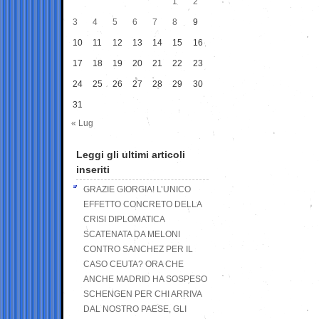
1
2
3
4
5
6
7
8
9
10
11
12
13
14
15
16
17
18
19
20
21
22
23
24
25
26
27
28
29
30
31
« Lug
Leggi gli ultimi articoli
inseriti
GRAZIE GIORGIA! L’UNICO
EFFETTO CONCRETO DELLA
CRISI DIPLOMATICA
SCATENATA DA MELONI
CONTRO SANCHEZ PER IL
CASO CEUTA? ORA CHE
ANCHE MADRID HA SOSPESO
SCHENGEN PER CHI ARRIVA
DAL NOSTRO PAESE, GLI