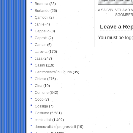
Brunetta
(83)
«
SALVINI VOLA AD 
Burlando
(26)
SGOMBERA
Camogli
(2)
canile
(4)
Leave a Rep
Cappello
(8)
You must be
log
Caprotti
(2)
Caritas
(6)
carovita
(170)
casa
(247)
Casini
(119)
Centrodestra in Liguria
(35)
Chiesa
(276)
Cina
(10)
Comune
(342)
Coop
(7)
Cossiga
(7)
Costume
(5.581)
criminalità
(1.402)
democratici e progressisti
(19)