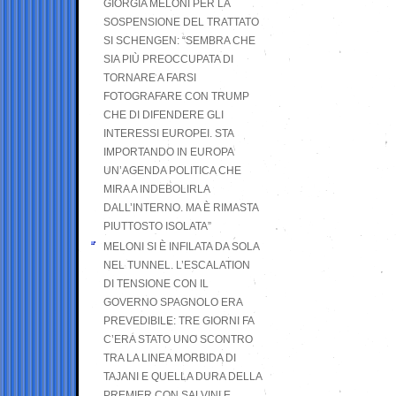
GIORGIA MELONI PER LA
SOSPENSIONE DEL TRATTATO
SI SCHENGEN: “SEMBRA CHE
SIA PIÙ PREOCCUPATA DI
TORNARE A FARSI
FOTOGRAFARE CON TRUMP
CHE DI DIFENDERE GLI
INTERESSI EUROPEI. STA
IMPORTANDO IN EUROPA
UN’AGENDA POLITICA CHE
MIRA A INDEBOLIRLA
DALL’INTERNO. MA È RIMASTA
PIUTTOSTO ISOLATA”
MELONI SI È INFILATA DA SOLA
NEL TUNNEL. L’ESCALATION
DI TENSIONE CON IL
GOVERNO SPAGNOLO ERA
PREVEDIBILE: TRE GIORNI FA
C’ERA STATO UNO SCONTRO
TRA LA LINEA MORBIDA DI
TAJANI E QUELLA DURA DELLA
PREMIER CON SALVINI E