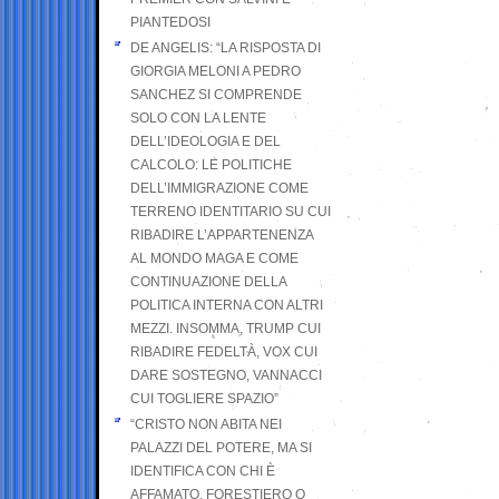
PIANTEDOSI
DE ANGELIS: “LA RISPOSTA DI
GIORGIA MELONI A PEDRO
SANCHEZ SI COMPRENDE
SOLO CON LA LENTE
DELL’IDEOLOGIA E DEL
CALCOLO: LE POLITICHE
DELL’IMMIGRAZIONE COME
TERRENO IDENTITARIO SU CUI
RIBADIRE L’APPARTENENZA
AL MONDO MAGA E COME
CONTINUAZIONE DELLA
POLITICA INTERNA CON ALTRI
MEZZI. INSOMMA, TRUMP CUI
RIBADIRE FEDELTÀ, VOX CUI
DARE SOSTEGNO, VANNACCI
CUI TOGLIERE SPAZIO”
“CRISTO NON ABITA NEI
PALAZZI DEL POTERE, MA SI
IDENTIFICA CON CHI È
AFFAMATO, FORESTIERO O