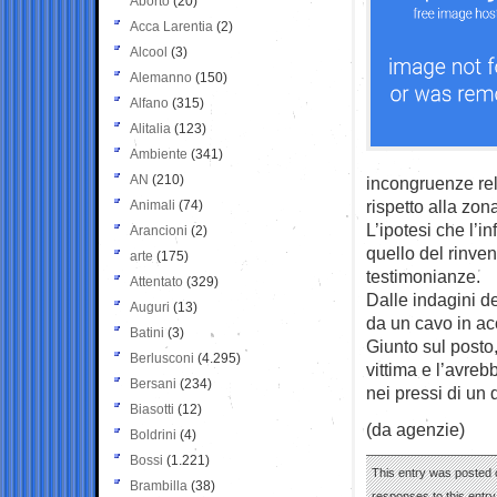
Aborto
(20)
Acca Larentia
(2)
Alcool
(3)
Alemanno
(150)
Alfano
(315)
Alitalia
(123)
Ambiente
(341)
AN
(210)
incongruenze rela
rispetto alla zona
Animali
(74)
L’ipotesi che l’i
Arancioni
(2)
quello del rinve
arte
(175)
testimonianze.
Attentato
(329)
Dalle indagini de
Auguri
(13)
da un cavo in acc
Batini
(3)
Giunto sul posto, 
Berlusconi
(4.295)
vittima e l’avreb
Bersani
(234)
nei pressi di un
Biasotti
(12)
(da agenzie)
Boldrini
(4)
Bossi
(1.221)
This entry was posted 
Brambilla
(38)
responses to this entr