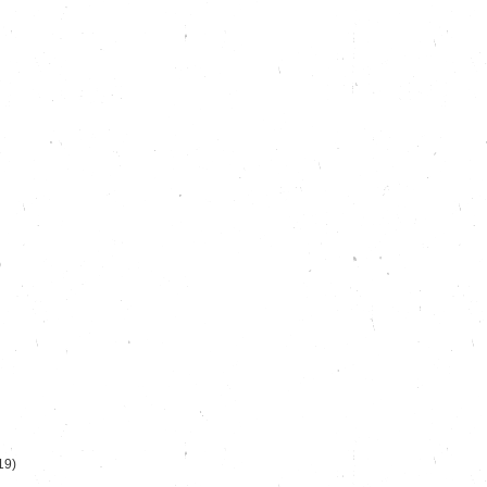
)
19)