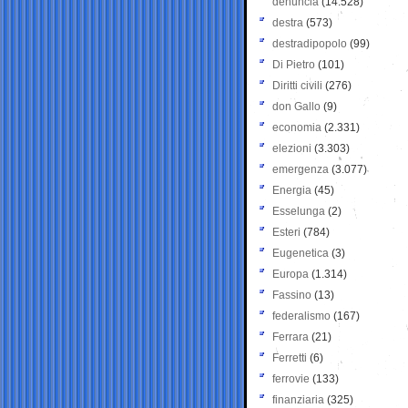
denuncia
(14.528)
destra
(573)
destradipopolo
(99)
Di Pietro
(101)
Diritti civili
(276)
don Gallo
(9)
economia
(2.331)
elezioni
(3.303)
emergenza
(3.077)
Energia
(45)
Esselunga
(2)
Esteri
(784)
Eugenetica
(3)
Europa
(1.314)
Fassino
(13)
federalismo
(167)
Ferrara
(21)
Ferretti
(6)
ferrovie
(133)
finanziaria
(325)