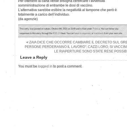
Per ottenere la carta verde bisogna certificare l’avvenuta
somministrazione di entrambe le dosi di vaccino.
L’alternativa sarebbe esibire la negatività al tampone che però è
totalmente a carico dell’individuo.
(da agenzie)
This entry was posted on sabato, Ottobre 9th, 2021 at 15:49 and is filed under
Politica
. You can follow any
responses to this entry through the
RSS 2.0
feed. You can
leave a response
, or
trackback
from your own site.
«
ZAIA DICE CHE OCCORRE CAMBIARE IL DECRETO SUL GREE
PERSONE PERDERANNO IL LAVORO”: CAZZI LORO, SI VACCI
LE RIAPERTURE SONO STATE RESE POSSIBI
Leave a Reply
You must be
logged in
to post a comment.