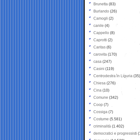
Brunetta
(83)
Burlando
(26)
Camogli
(2)
canile
(4)
Cappello
(8)
Caprotti
(2)
Caritas
(6)
carovita
(170)
casa
(247)
Casini
(119)
Centrodestra in Liguria
(35
Chiesa
(276)
Cina
(10)
Comune
(342)
Coop
(7)
Cossiga
(7)
Costume
(5.581)
criminalità
(1.402)
democratici e progressisti
(