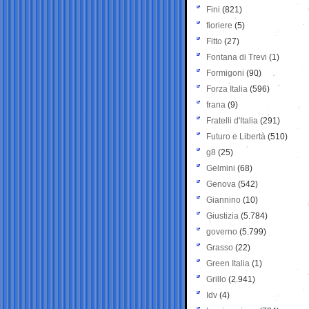
Fini
(821)
fioriere
(5)
Fitto
(27)
Fontana di Trevi
(1)
Formigoni
(90)
Forza Italia
(596)
frana
(9)
Fratelli d'Italia
(291)
Futuro e Libertà
(510)
g8
(25)
Gelmini
(68)
Genova
(542)
Giannino
(10)
Giustizia
(5.784)
governo
(5.799)
Grasso
(22)
Green Italia
(1)
Grillo
(2.941)
Idv
(4)