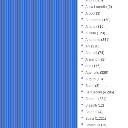
Aborto
(20)
Acca Larentia
(2)
Alcool
(3)
Alemanno
(150)
Alfano
(315)
Alitalia
(123)
Ambiente
(341)
AN
(210)
Animali
(74)
Arancioni
(2)
arte
(175)
Attentato
(329)
Auguri
(13)
Batini
(3)
Berlusconi
(4.295)
Bersani
(234)
Biasotti
(12)
Boldrini
(4)
Bossi
(1.221)
Brambilla
(38)