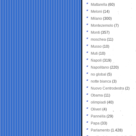
Mattarella
(60)
Meloni
(14)
Milano
(300)
Montezemolo
(7)
Monti
(357)
moschea
(11)
Musso
(10)
Muti
(10)
Napoli
(319)
Napolitano
(220)
no global
(5)
notte bianca
(3)
Nuovo Centrodestra
(2)
Obama
(11)
olimpiadi
(40)
Oliveri
(4)
Pannella
(29)
Papa
(33)
Parlamento
(1.428)