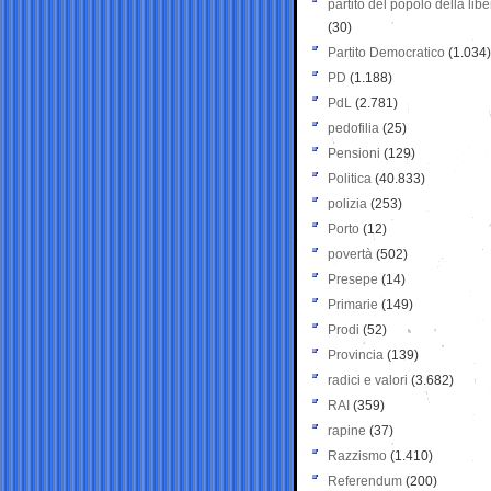
partito del popolo della libe
(30)
Partito Democratico
(1.034)
PD
(1.188)
PdL
(2.781)
pedofilia
(25)
Pensioni
(129)
Politica
(40.833)
polizia
(253)
Porto
(12)
povertà
(502)
Presepe
(14)
Primarie
(149)
Prodi
(52)
Provincia
(139)
radici e valori
(3.682)
RAI
(359)
rapine
(37)
Razzismo
(1.410)
Referendum
(200)