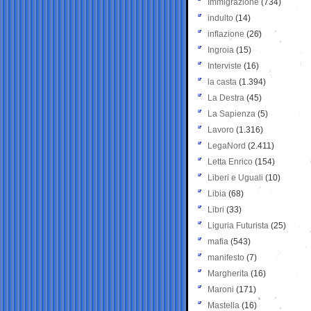
Immigrazione
(734)
indulto
(14)
inflazione
(26)
Ingroia
(15)
Interviste
(16)
la casta
(1.394)
La Destra
(45)
La Sapienza
(5)
Lavoro
(1.316)
LegaNord
(2.411)
Letta Enrico
(154)
Liberi e Uguali
(10)
Libia
(68)
Libri
(33)
Liguria Futurista
(25)
mafia
(543)
manifesto
(7)
Margherita
(16)
Maroni
(171)
Mastella
(16)