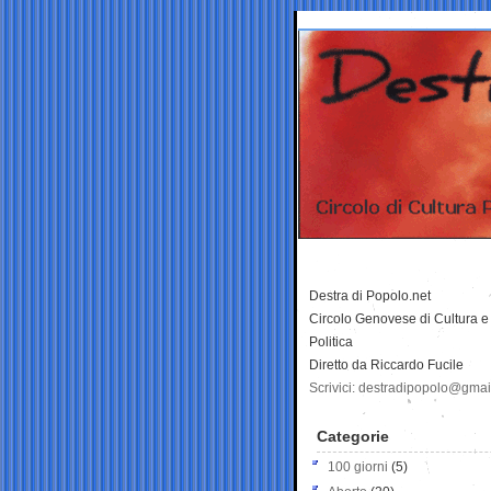
Destra di Popolo.net
Circolo Genovese di Cultura e
Politica
Diretto da Riccardo Fucile
Scrivici: destradipopolo@gma
Categorie
100 giorni
(5)