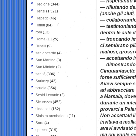
— rispettando l
Regione
(344)
— rifiutando de
Renzi
(1.521)
(anche gli aiuti
Repetto
(46)
— collaborando 
Rifiuti
(84)
— testimoniando
dentro le aule di
rom
(13)
— troncando im
Roma
(1.125)
ci sembrano più
Rutelli
(9)
mafiosi, grossi 
san gottardo
(4)
— accettando in
San Martino
(3)
— dimostrando a
San Miniato
(2)
Cinquantasette g
sanità
(306)
forse sufficient
Sarkozy
(43)
Avevi sempre sa
scuola
(354)
ad abbracciare V
Sestri Levante
(2)
a Marsala, dove 
Sicurezza
(452)
durante un inter
provarci a Pale
sindacati
(162)
Non accettavi i
Sinistra arcobaleno
(11)
invitava a molla
Soru
(4)
avevi avvisato 
sprechi
(319)
ma chi vuole res