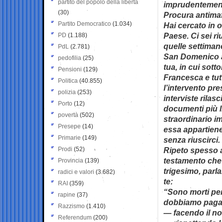
partito del popolo della libertà
imprudentemente 
(30)
Procura antimaf
Partito Democratico
(1.034)
Hai cercato in 
Paese. Ci sei ri
PD
(1.188)
quelle settimane
PdL
(2.781)
San Domenico a
pedofilia
(25)
tua, in cui sotto
Pensioni
(129)
Francesca e tutt
Politica
(40.855)
l’intervento pr
polizia
(253)
interviste rilas
Porto
(12)
documenti più li
povertà
(502)
straordinario i
Presepe
(14)
essa appartiene
Primarie
(149)
senza riuscirci.
Prodi
(52)
Ripeto spesso a
testamento che h
Provincia
(139)
trigesimo, parl
radici e valori
(3.682)
te:
RAI
(359)
“Sono morti per
rapine
(37)
dobbiamo pagar
Razzismo
(1.410)
— facendo il no
Referendum
(200)