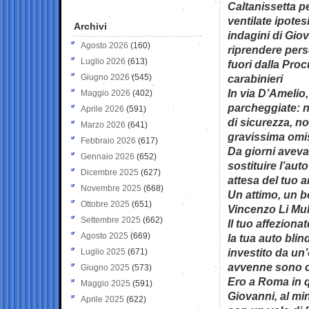
Caltanissetta pe
ventilate ipotes
Archivi
indagini di Giov
Agosto 2026
(160)
riprendere pers
Luglio 2026
(613)
fuori dalla Proc
Giugno 2026
(545)
carabinieri
In via D’Amelio
Maggio 2026
(402)
parcheggiate: n
Aprile 2026
(591)
di sicurezza, n
Marzo 2026
(641)
gravissima omi
Febbraio 2026
(617)
Da giorni aveva
Gennaio 2026
(652)
sostituire l’aut
Dicembre 2025
(627)
attesa del tuo a
Novembre 2025
(668)
Un attimo, un bo
Ottobre 2025
(651)
Vincenzo Li Mul
Settembre 2025
(662)
Il tuo affezion
Agosto 2025
(669)
la tua auto bli
investito da un’
Luglio 2025
(671)
avvenne sono co
Giugno 2025
(573)
Ero a Roma in 
Maggio 2025
(591)
Giovanni, al min
Aprile 2025
(622)