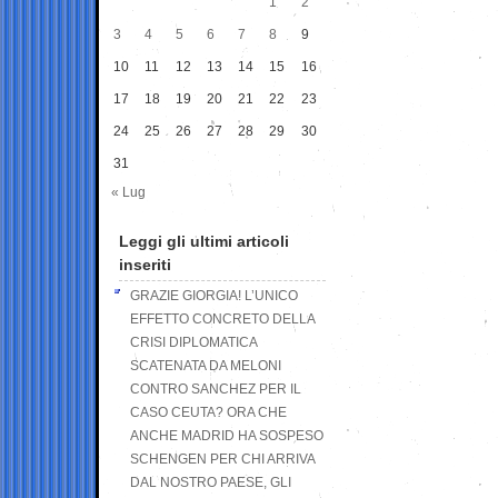
1
2
3
4
5
6
7
8
9
10
11
12
13
14
15
16
17
18
19
20
21
22
23
24
25
26
27
28
29
30
31
« Lug
Leggi gli ultimi articoli
inseriti
GRAZIE GIORGIA! L’UNICO
EFFETTO CONCRETO DELLA
CRISI DIPLOMATICA
SCATENATA DA MELONI
CONTRO SANCHEZ PER IL
CASO CEUTA? ORA CHE
ANCHE MADRID HA SOSPESO
SCHENGEN PER CHI ARRIVA
DAL NOSTRO PAESE, GLI