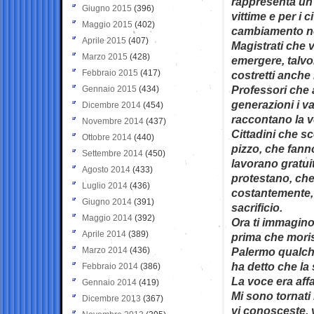
rappresenta un s
Giugno 2015
(396)
vittime e per i 
Maggio 2015
(402)
cambiamento nel
Aprile 2015
(407)
Magistrati che 
Marzo 2015
(428)
emergere, talvol
Febbraio 2015
(417)
costretti anche 
Professori che 
Gennaio 2015
(434)
generazioni i va
Dicembre 2014
(454)
raccontano la v
Novembre 2014
(437)
Cittadini che sc
Ottobre 2014
(440)
pizzo, che fanno
Settembre 2014
(450)
lavorano gratui
Agosto 2014
(433)
protestano, che
Luglio 2014
(436)
costantemente, 
Giugno 2014
(391)
sacrificio.
Maggio 2014
(392)
Ora ti immagino
Aprile 2014
(389)
prima che moris
Marzo 2014
(436)
Palermo qualche
ha detto che la 
Febbraio 2014
(386)
La voce era aff
Gennaio 2014
(419)
Mi sono tornati
Dicembre 2013
(367)
vi conosceste, v