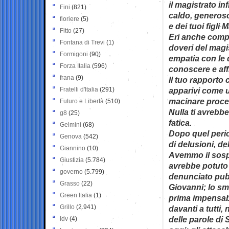
il magistrato i
Fini
(821)
caldo, generoso
fioriere
(5)
e dei tuoi figli
Fitto
(27)
Eri anche compli
Fontana di Trevi
(1)
doveri del magis
Formigoni
(90)
empatia con le
Forza Italia
(596)
conoscere e aff
frana
(9)
Il tuo rapporto 
Fratelli d'Italia
(291)
apparivi come 
macinare process
Futuro e Libertà
(510)
Nulla ti avrebb
g8
(25)
fatica.
Gelmini
(68)
Dopo quel perio
Genova
(542)
di delusioni, de
Giannino
(10)
Avemmo il sospe
Giustizia
(5.784)
avrebbe potuto d
governo
(5.799)
denunciato pub
Grasso
(22)
Giovanni; lo sm
Green Italia
(1)
prima impensabi
Grillo
(2.941)
davanti a tutti,
delle parole di
Idv
(4)