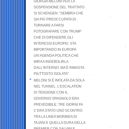
GIORGIA MELONI PER LA
SOSPENSIONE DEL TRATTATO
SI SCHENGEN: “SEMBRA CHE
SIA PIÙ PREOCCUPATA DI
TORNARE A FARSI
FOTOGRAFARE CON TRUMP
CHE DI DIFENDERE GLI
INTERESSI EUROPEI. STA
IMPORTANDO IN EUROPA
UN’AGENDA POLITICA CHE
MIRA A INDEBOLIRLA
DALL’INTERNO. MA È RIMASTA
PIUTTOSTO ISOLATA”
MELONI SI È INFILATA DA SOLA
NEL TUNNEL. L’ESCALATION
DI TENSIONE CON IL
GOVERNO SPAGNOLO ERA
PREVEDIBILE: TRE GIORNI FA
C’ERA STATO UNO SCONTRO
TRA LA LINEA MORBIDA DI
TAJANI E QUELLA DURA DELLA
PREMIER CON SALVINI E