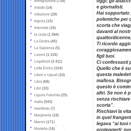
oggi; gli attacc
Immigrazione
(734)
e giornalisti.
indulto
(14)
Hai sopportato 
inflazione
(26)
polemiche per q
Ingroia
(15)
scorta che viagg
Interviste
(16)
davanti al nostr
la casta
(1.394)
quattordicenne, 
La Destra
(45)
Ti ricordo aggir
La Sapienza
(5)
coraggiosamente
Lavoro
(1.316)
figli tuoi.
LegaNord
(2.411)
Ci confessasti 
Quello che è su
Letta Enrico
(154)
questa maledetta
Liberi e Uguali
(10)
mafiosa. Bisogne
Libia
(68)
questo è cominc
Libri
(33)
altri. Se non è
Liguria Futurista
(25)
senza rischiare
mafia
(543)
scorta”.
manifesto
(7)
Rischiavi la vit
Margherita
(16)
in quel frangen
Maroni
(171)
legava “ai tuoi 
Mastella
(16)
proteggerti; no