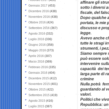
affinare gli str
Gennaio 2017
(453)
sotto i diversi 
Dicembre 2016
(438)
fiscale, del fal
Novembre 2016
(438)
Dopo qualche a
portata, le mie
Ottobre 2016
(424)
discusso e prop
Settembre 2016
(367)
legge.
Agosto 2016
(332)
Avevo anche chi
Luglio 2016
(336)
tutte le stragi i
Giugno 2016
(358)
strumenti, i pez
Maggio 2016
(373)
Siamo sempre st
Aprile 2016
(307)
può essere solo 
Marzo 2016
(369)
intervenire sull
Febbraio 2016
(335)
capacità dei ter
Gennaio 2016
(404)
larga parte di 
Dicembre 2015
(412)
crimine
Nulla potrà fer
Novembre 2015
(401)
guardando al vo
Ottobre 2015
(422)
valori.
Settembre 2015
(419)
Politici che viv
Agosto 2015
(416)
Repubblica: un 
Luglio 2015
(387)