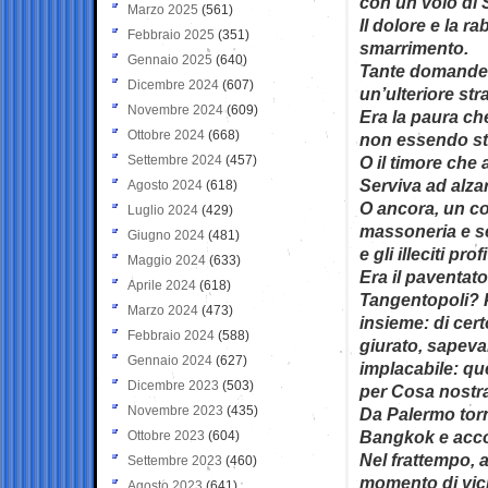
con un volo di S
Marzo 2025
(561)
Il dolore e la r
Febbraio 2025
(351)
smarrimento.
Gennaio 2025
(640)
Tante domande i
Dicembre 2024
(607)
un’ulteriore st
Novembre 2024
(609)
Era la paura ch
Ottobre 2024
(668)
non essendo stat
Settembre 2024
(457)
O il timore che 
Serviva ad alzar
Agosto 2024
(618)
O ancora, un co
Luglio 2024
(429)
massoneria e ser
Giugno 2024
(481)
e gli illeciti profi
Maggio 2024
(633)
Era il paventat
Aprile 2024
(618)
Tangentopoli? 
Marzo 2024
(473)
insieme: di cer
Febbraio 2024
(588)
giurato, sapeva
Gennaio 2024
(627)
implacabile: qu
Dicembre 2023
(503)
per Cosa nostr
Novembre 2023
(435)
Da Palermo torn
Bangkok e acco
Ottobre 2023
(604)
Nel frattempo, 
Settembre 2023
(460)
momento di vicin
Agosto 2023
(641)