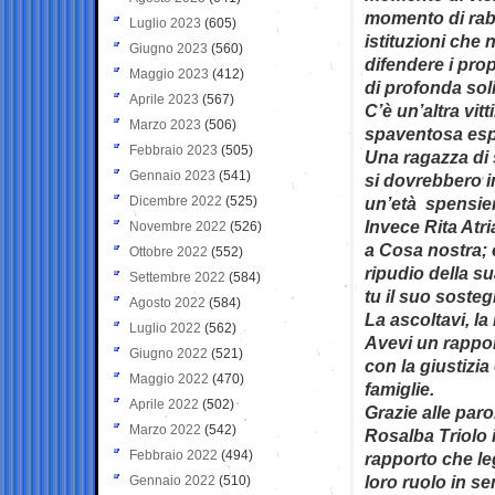
momento di rabb
Luglio 2023
(605)
istituzioni che
Giugno 2023
(560)
difendere i prop
Maggio 2023
(412)
di profonda soli
Aprile 2023
(567)
C’è un’altra vit
Marzo 2023
(506)
spaventosa espl
Febbraio 2023
(505)
Una ragazza di s
Gennaio 2023
(541)
si dovrebbero in
Dicembre 2022
(525)
un’età spensier
Invece Rita Atria
Novembre 2022
(526)
a Cosa nostra;
Ottobre 2022
(552)
ripudio della su
Settembre 2022
(584)
tu il suo sosteg
Agosto 2022
(584)
La ascoltavi, la 
Luglio 2022
(562)
Avevi un rappor
Giugno 2022
(521)
con la giustizia
Maggio 2022
(470)
famiglie.
Aprile 2022
(502)
Grazie alle paro
Marzo 2022
(542)
Rosalba Triolo 
Febbraio 2022
(494)
rapporto che leg
loro ruolo in s
Gennaio 2022
(510)