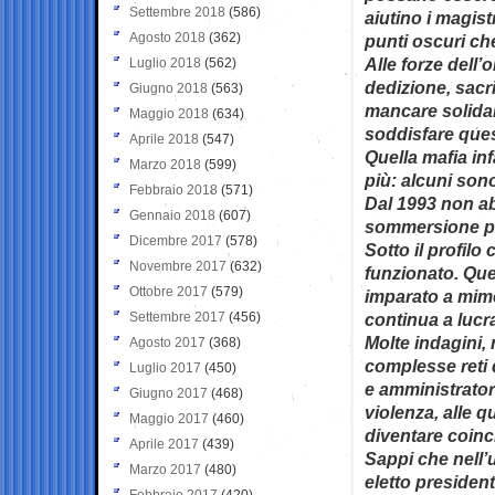
Settembre 2018
(586)
aiutino i magist
Agosto 2018
(362)
punti oscuri ch
Alle forze dell
Luglio 2018
(562)
dedizione, sacri
Giugno 2018
(563)
mancare solidari
Maggio 2018
(634)
soddisfare quest
Aprile 2018
(547)
Quella mafia in
Marzo 2018
(599)
più: alcuni sono
Febbraio 2018
(571)
Dal 1993 non abb
Gennaio 2018
(607)
sommersione p
Dicembre 2017
(578)
Sotto il profilo
Novembre 2017
(632)
funzionato. Ques
Ottobre 2017
(579)
imparato a mime
Settembre 2017
(456)
continua a lucr
Molte indagini, 
Agosto 2017
(368)
complesse reti d
Luglio 2017
(450)
e amministratori
Giugno 2017
(468)
violenza, alle q
Maggio 2017
(460)
diventare coinci
Aprile 2017
(439)
Sappi che nell’
Marzo 2017
(480)
eletto presiden
Febbraio 2017
(420)