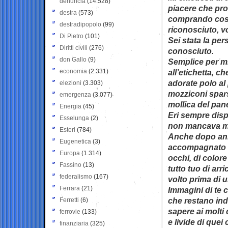
denuncia
(14.528)
piacere che prov
destra
(573)
comprando cose f
destradipopolo
(99)
riconosciuto, vo
Di Pietro
(101)
Sei stata la pe
Diritti civili
(276)
conosciuto.
don Gallo
(9)
Semplice per mi
economia
(2.331)
all’etichetta, c
adorate polo al 
elezioni
(3.303)
mozziconi sparsi
emergenza
(3.077)
mollica del pane
Energia
(45)
Eri sempre dispo
Esselunga
(2)
non mancava mai
Esteri
(784)
Anche dopo anni
Eugenetica
(3)
accompagnato d
Europa
(1.314)
occhi, di colore 
Fassino
(13)
tutto tuo di arr
federalismo
(167)
volto prima di u
Ferrara
(21)
Immagini di te c
che restano inde
Ferretti
(6)
sapere ai molti
ferrovie
(133)
e livide di quei
finanziaria
(325)