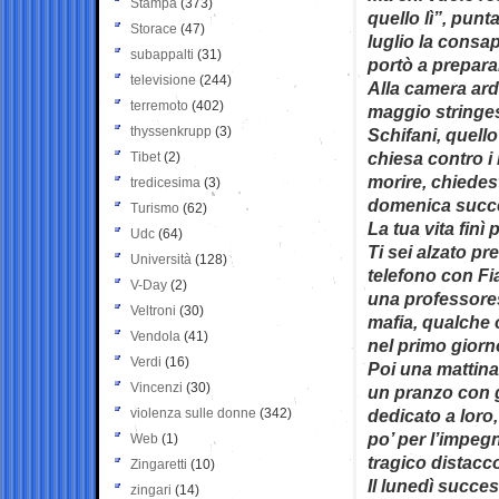
Stampa
(373)
quello lì”, punt
Storace
(47)
luglio la consa
subappalti
(31)
portò a preparar
televisione
(244)
Alla camera arde
terremoto
(402)
maggio stringest
thyssenkrupp
(3)
Schifani, quell
chiesa contro i 
Tibet
(2)
morire, chiedest
tredicesima
(3)
domenica succ
Turismo
(62)
La tua vita finì
Udc
(64)
Ti sei alzato pre
Università
(128)
telefono con Fi
V-Day
(2)
una professores
Veltroni
(30)
mafia, qualche 
Vendola
(41)
nel primo giorno
Verdi
(16)
Poi una mattinat
Vincenzi
(30)
un pranzo con g
violenza sulle donne
(342)
dedicato a loro,
po’ per l’impegn
Web
(1)
tragico distacc
Zingaretti
(10)
Il lunedì succe
zingari
(14)