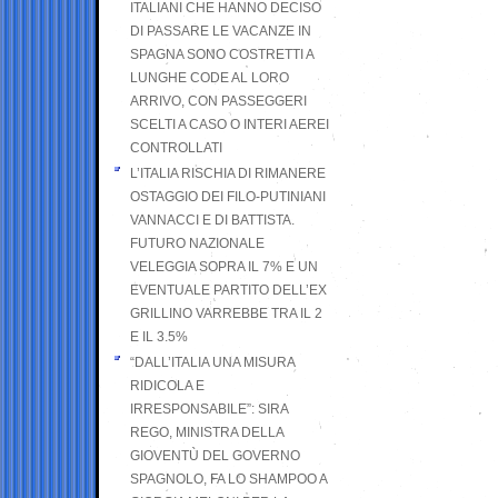
ITALIANI CHE HANNO DECISO
DI PASSARE LE VACANZE IN
SPAGNA SONO COSTRETTI A
LUNGHE CODE AL LORO
ARRIVO, CON PASSEGGERI
SCELTI A CASO O INTERI AEREI
CONTROLLATI
L’ITALIA RISCHIA DI RIMANERE
OSTAGGIO DEI FILO-PUTINIANI
VANNACCI E DI BATTISTA.
FUTURO NAZIONALE
VELEGGIA SOPRA IL 7% E UN
EVENTUALE PARTITO DELL’EX
GRILLINO VARREBBE TRA IL 2
E IL 3.5%
“DALL’ITALIA UNA MISURA
RIDICOLA E
IRRESPONSABILE”: SIRA
REGO, MINISTRA DELLA
GIOVENTÙ DEL GOVERNO
SPAGNOLO, FA LO SHAMPOO A