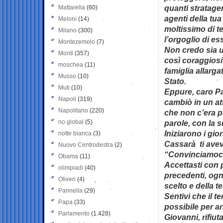
quanti stratagem
Mattarella
(60)
agenti della tua
Meloni
(14)
moltissimo di te
Milano
(300)
l’orgoglio di es
Montezemolo
(7)
Non credo sia un
Monti
(357)
così coraggiosi
moschea
(11)
famiglia allarga
Musso
(10)
Stato.
Muti
(10)
Eppure, caro Pao
Napoli
(319)
cambiò in un at
Napolitano
(220)
che non c’era p
no global
(5)
parole, con la s
Iniziarono i gio
notte bianca
(3)
Cassarà ti avev
Nuovo Centrodestra
(2)
“Convinciamoci
Obama
(11)
Accettasti con 
olimpiadi
(40)
precedenti, og
Oliveri
(4)
scelto e della t
Pannella
(29)
Sentivi che il t
Papa
(33)
possibile per ar
Parlamento
(1.428)
Giovanni, rifiut