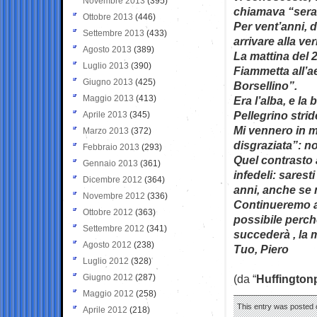
Novembre 2013
(395)
chiamava “sera
Ottobre 2013
(446)
Per vent’anni, 
Settembre 2013
(433)
arrivare alla ve
Agosto 2013
(389)
La mattina del 2
Luglio 2013
(390)
Fiammetta all’a
Giugno 2013
(425)
Borsellino”.
Maggio 2013
(413)
Era l’alba, e la
Pellegrino strid
Aprile 2013
(345)
Mi vennero in me
Marzo 2013
(372)
disgraziata”: n
Febbraio 2013
(293)
Quel contrasto a
Gennaio 2013
(361)
infedeli: sarest
Dicembre 2012
(364)
anni, anche se 
Novembre 2012
(336)
Continueremo a 
Ottobre 2012
(363)
possibile perch
Settembre 2012
(341)
succederà , la 
Agosto 2012
(238)
Tuo, Piero
Luglio 2012
(328)
Giugno 2012
(287)
(da “
Huffington
Maggio 2012
(258)
This entry was posted o
Aprile 2012
(218)