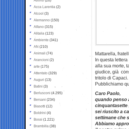
Aborto
(20)
Acca Larentia
(2)
Alcool
(3)
Alemanno
(150)
Alfano
(315)
Alitalia
(123)
Ambiente
(341)
AN
(210)
Mattarella, frate
Animali
(74)
In questa lettera
Arancioni
(2)
alla sua morte, 
arte
(175)
giudice, già con
Attentato
(329)
tritolo di Capaci.
Auguri
(13)
Pubblichiamo qui 
Batini
(3)
Caro Paolo,
Berlusconi
(4.295)
quando penso a
Bersani
(234)
cinquantasette 
Biasotti
(12)
sei riuscito a c
Boldrini
(4)
settimane che s
Bossi
(1.221)
Abbiamo approfo
Brambilla
(38)