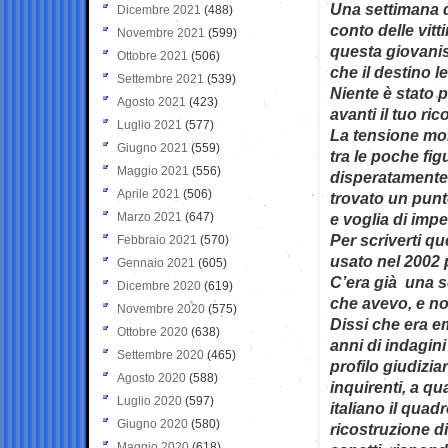
Una settimana do
Dicembre 2021
(488)
conto delle vit
Novembre 2021
(599)
questa giovani
Ottobre 2021
(506)
che il destino 
Settembre 2021
(539)
Niente è stato p
Agosto 2021
(423)
avanti il tuo ric
Luglio 2021
(577)
La tensione mor
Giugno 2021
(559)
tra le poche fi
Maggio 2021
(556)
disperatamente 
Aprile 2021
(506)
trovato un punt
Marzo 2021
(647)
e voglia di imp
Per scriverti qu
Febbraio 2021
(570)
usato nel 2002 
Gennaio 2021
(605)
C’era già una s
Dicembre 2020
(619)
che avevo, e no
Novembre 2020
(575)
Dissi che era e
Ottobre 2020
(638)
anni di indagini
Settembre 2020
(465)
profilo giudiziar
Agosto 2020
(588)
inquirenti, a q
Luglio 2020
(597)
italiano il quad
Giugno 2020
(580)
ricostruzione di
Maggio 2020
(618)