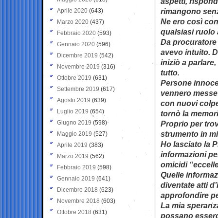
aspetti, rispo
rimangono senz
Aprile 2020
(643)
Ne ero così con
Marzo 2020
(437)
qualsiasi ruolo 
Febbraio 2020
(593)
Da procuratore 
Gennaio 2020
(596)
avevo intuito. 
Dicembre 2019
(542)
iniziò a parlare
Novembre 2019
(316)
tutto.
Ottobre 2019
(631)
Persone innocen
Settembre 2019
(617)
vennero messe 
Agosto 2019
(639)
con nuovi colpev
Luglio 2019
(654)
tornò la memoria
Giugno 2019
(598)
Proprio per tro
strumento in mio
Maggio 2019
(527)
Ho lasciato la 
Aprile 2019
(383)
informazioni per
Marzo 2019
(562)
omicidi “eccelle
Febbraio 2019
(598)
Quelle informazi
Gennaio 2019
(641)
diventate atti 
Dicembre 2018
(623)
approfondire pe
Novembre 2018
(603)
La mia speranz
Ottobre 2018
(631)
possano esserci 