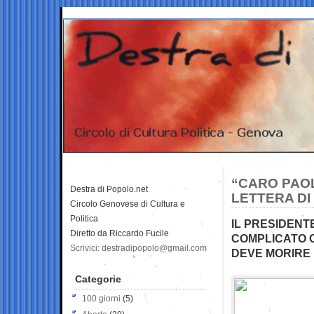
“CARO PAOL
Destra di Popolo.net
LETTERA DI
Circolo Genovese di Cultura e
Politica
IL PRESIDENT
Diretto da Riccardo Fucile
COMPLICATO C
Scrivici: destradipopolo@gmail.com
DEVE MORIRE 
Categorie
100 giorni
(5)