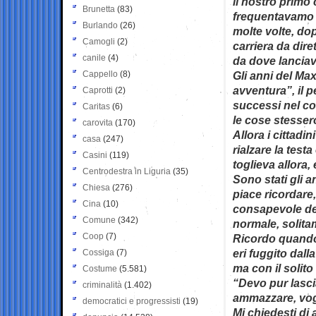
il nostro primo
Brunetta
(83)
frequentavamo en
Burlando
(26)
molte volte, dop
Camogli
(2)
carriera da dire
canile
(4)
da dove lanciavi
Cappello
(8)
Gli anni del Max
avventura”, il p
Caprotti
(2)
successi nel c
Caritas
(6)
le cose stesser
carovita
(170)
Allora i cittadin
casa
(247)
rialzare la test
Casini
(119)
toglieva allora, 
Centrodestra in Liguria
(35)
Sono stati gli a
Chiesa
(276)
piace ricordare,
Cina
(10)
consapevole dei
Comune
(342)
normale, solita
Coop
(7)
Ricordo quando 
eri fuggito dall
Cossiga
(7)
ma con il solit
Costume
(5.581)
“Devo pur lasci
criminalità
(1.402)
ammazzare, vogl
democratici e progressisti
(19)
Mi chiedesti di 