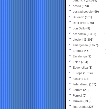
denuncia
(14.528)
destra
(573)
destradipopolo
(99)
Di Pietro
(101)
Diritti civili
(276)
don Gallo
(9)
economia
(2.331)
elezioni
(3.303)
emergenza
(3.077)
Energia
(45)
Esselunga
(2)
Esteri
(784)
Eugenetica
(3)
Europa
(1.314)
Fassino
(13)
federalismo
(167)
Ferrara
(21)
Ferretti
(6)
ferrovie
(133)
finanziaria
(325)