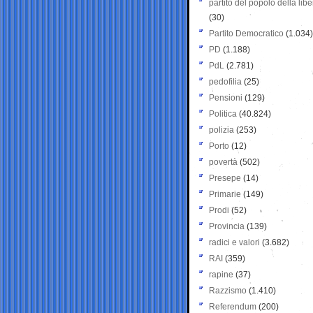
partito del popolo della libe
(30)
Partito Democratico
(1.034)
PD
(1.188)
PdL
(2.781)
pedofilia
(25)
Pensioni
(129)
Politica
(40.824)
polizia
(253)
Porto
(12)
povertà
(502)
Presepe
(14)
Primarie
(149)
Prodi
(52)
Provincia
(139)
radici e valori
(3.682)
RAI
(359)
rapine
(37)
Razzismo
(1.410)
Referendum
(200)