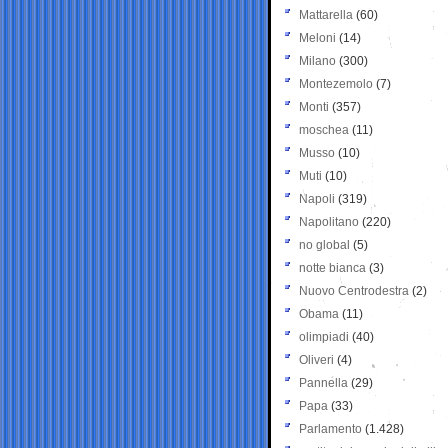
Mattarella
(60)
Meloni
(14)
Milano
(300)
Montezemolo
(7)
Monti
(357)
moschea
(11)
Musso
(10)
Muti
(10)
Napoli
(319)
Napolitano
(220)
no global
(5)
notte bianca
(3)
Nuovo Centrodestra
(2)
Obama
(11)
olimpiadi
(40)
Oliveri
(4)
Pannella
(29)
Papa
(33)
Parlamento
(1.428)