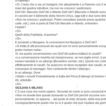
A Palermo?
«Sì. Credo che ci sia un’indagine che attualmente è a Palermo con il v
mani del giudice istruttore, ma non ne conosco i particolari».
Dell’Utri. Marcello Dell’Utri o Alberto Dell’Utri? [Marcello e Alberto sono 
in carcere per il fallimento della Venchi Unica, oggi tutti e due sono dirig
«Non ne conosco i particolari. Potrei consultare avendo preso qualche
carte, ndr.], cioè si parla di Dell’Utri Marcello e Alberto, entrambi».
I fratelli?
«Sì».
Quelli della Publitalia, insomma?
«Sì».
E tornando a Mangano, le connessioni tra Mangano e Dell’Utri?
«Si tratta di atti processuali dei quali non mi sono personalmente occup
potrei rivelare nulla».
Sì, ma quella conversazione con Dell’Utri poteva trattarsi di cavalli?
«La conversazione inserita nel maxiprocesso, se non piglio errori, si p
essere mandati in un albergo [Borsellino sorride, ndr.]. Quindi non cred
effettivamente di cavalli. Se qualcuno mi deve recapitare due cavalli, m
comunque al maneggio. Non certamente dentro l’albergo».
In un albergo. Dove
«Oddio i ricordi! Probabilmente si tratta del Pinza [l’albergo di Antonio V
Ah, oltretutto.
«Sì».
SICILIANI A MILANO
C’è una cosa che vorrei sapere. Secondo lei come si sono conosciuti 
«Non mi dovete fare queste domande su Dell’Utri perchè siccome non 
personalmente, so appena… dal punto di vista, diciamo, della mia pro
conseguentemente quello che so io è quello che può risultare dai gio