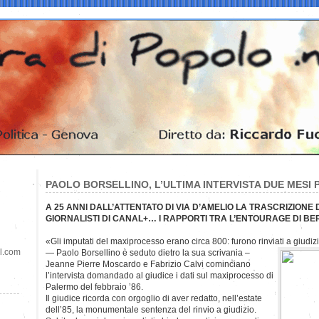
PAOLO BORSELLINO, L’ULTIMA INTERVISTA DUE MESI 
A 25 ANNI DALL’ATTENTATO DI VIA D’AMELIO LA TRASCRIZION
GIORNALISTI DI CANAL+… I RAPPORTI TRA L’ENTOURAGE DI B
«Gli imputati del maxiprocesso erano circa 800: furono rinviati a giudi
il.com
— Paolo Borsellino è seduto dietro la sua scrivania –
Jeanne Pierre Moscardo e Fabrizio Calvi cominciano
l’intervista domandado al giudice i dati sul maxiprocesso di
Palermo del febbraio ’86.
Il giudice ricorda con orgoglio di aver redatto, nell’estate
dell’85, la monumentale sentenza del rinvio a giudizio.