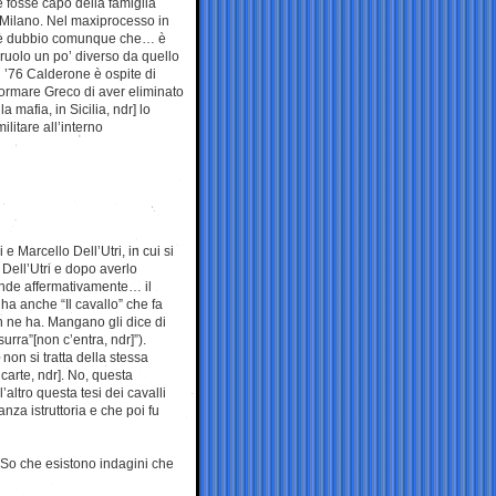
e fosse capo della famiglia
 Milano. Nel maxiprocesso in
c’è dubbio comunque che… è
ruolo un po’ diverso da quello
l ’76 Calderone è ospite di
rmare Greco di aver eliminato
 mafia, in Sicilia, ndr] lo
itare all’interno
e Marcello Dell’Utri, in cui si
 Dell’Utri e dopo averlo
ponde affermativamente… il
ha anche “Il cavallo” che fa
non ne ha. Mangano gli dice di
surra”[non c’entra, ndr]”).
non si tratta della stessa
carte, ndr]. No, questa
altro questa tesi dei cavalli
nza istruttoria e che poi fu
. So che esistono indagini che