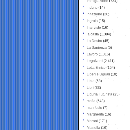
Immigrazione
(734)
indulto
(14)
inflazione
(26)
Ingroia
(15)
Interviste
(16)
la casta
(1.394)
La Destra
(45)
La Sapienza
(5)
Lavoro
(1.316)
LegaNord
(2.411)
Letta Enrico
(154)
Liberi e Uguali
(10)
Libia
(68)
Libri
(33)
Liguria Futurista
(25)
mafia
(543)
manifesto
(7)
Margherita
(16)
Maroni
(171)
Mastella
(16)