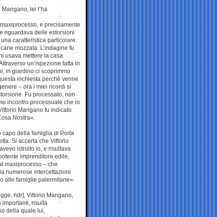
o Mangano, lei l’ha
l maxiprocesso, e precisamente
he riguardava delle estorsioni
una caratteristica particolare.
di cane mozzata. L’indagine fu
ni usava mettere la casa
 Attraverso un’ispezione fatta in
ni, in giardino ci scoprimmo
n questa inchiesta perchè venne
nere – ora i miei ricordi si
’estorsione. Fu processato, non
rimo incontro processuale che io
Vittorio Mangano fu indicato
Cosa Nostra».
 capo della famiglia di Porta
ta. Si accerta che Vittorio
vo istruito io, e risultava
potente imprenditore edile,
 al maxiprocesso – che
da numerose intercettazioni
no alle famiglie palermitane».
gge, ndr], Vittorio Mangano,
importanti, risulta
o della quale lui,