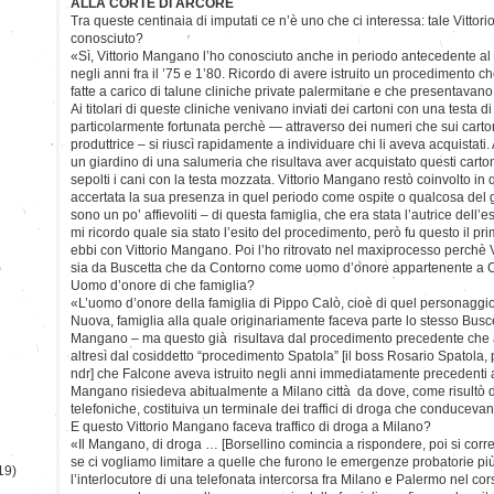
ALLA CORTE DI ARCORE
Tra queste centinaia di imputati ce n’è uno che ci interessa: tale Vittori
conosciuto?
«Sì, Vittorio Mangano l’ho conosciuto anche in periodo antecedente a
negli anni fra il ’75 e 1’80. Ricordo di avere istruito un procedimento c
fatte a carico di talune cliniche private palermitane e che presentavano 
Ai titolari di queste cliniche venivano inviati dei cartoni con una testa 
particolarmente fortunata perchè — attraverso dei numeri che sui carto
produttrice – si riuscì rapidamente a individuare chi li aveva acquistati.
un giardino di una salumeria che risultava aver acquistato questi carto
sepolti i cani con la testa mozzata. Vittorio Mangano restò coinvolto i
accertata la sua presenza in quel periodo come ospite o qualcosa del ge
sono un po’ affievoliti – di questa famiglia, che era stata l’autrice dell
mi ricordo quale sia stato l’esito del procedimento, però fu questo il p
ebbi con Vittorio Mangano. Poi l’ho ritrovato nel maxiprocesso perchè 
)
sia da Buscetta che da Contorno come uomo d’onore appartenente a 
Uomo d’onore di che famiglia?
«L’uomo d’onore della famiglia di Pippo Calò, cioè di quel personaggio
Nuova, famiglia alla quale originariamente faceva parte lo stesso Buscet
Mangano – ma questo già risultava dal procedimento precedente che ave
altresì dal cosiddetto “procedimento Spatola” [il boss Rosario Spatola, 
ndr] che Falcone aveva istruito negli anni immediatamente precedenti
Mangano risiedeva abitualmente a Milano città da dove, come risultò 
telefoniche, costituiva un terminale dei traffici di droga che conduceva
E questo Vittorio Mangano faceva traffico di droga a Milano?
«Il Mangano, di droga … [Borsellino comincia a rispondere, poi si corre
se ci vogliamo limitare a quelle che furono le emergenze probatorie più 
19)
l’interlocutore di una telefonata intercorsa fra Milano e Palermo nel cors