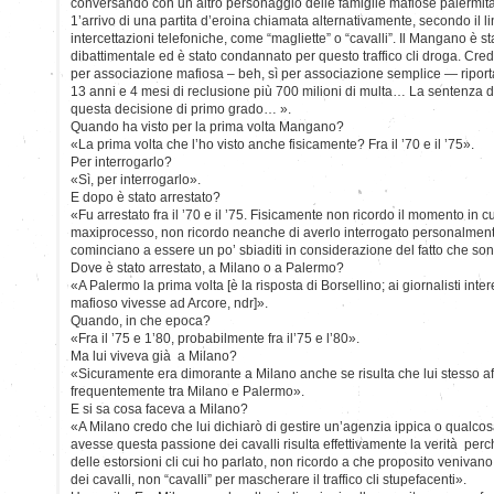
conversando con un altro personaggio delle famiglie mafiose palermita
1’arrivo di una partita d’eroina chiamata alternativamente, secondo il l
intercettazioni telefoniche, come “magliette” o “cavalli”. Il Mangano è 
dibattimentale ed è stato condannato per questo traffico cli droga. C
per associazione mafiosa – beh, sì per associazione semplice — riport
13 anni e 4 mesi di reclusione più 700 milioni di multa… La sentenza 
questa decisione di primo grado… ».
Quando ha visto per la prima volta Mangano?
«La prima volta che l’ho visto anche fisicamente? Fra il ’70 e il ’75».
Per interrogarlo?
«Sì, per interrogarlo».
E dopo è stato arrestato?
«Fu arrestato fra il ’70 e il ’75. Fisicamente non ricordo il momento in cu
maxiprocesso, non ricordo neanche di averlo interrogato personalmente. 
cominciano a essere un po’ sbiaditi in considerazione del fatto che so
Dove è stato arrestato, a Milano o a Palermo?
«A Palermo la prima volta [è la risposta di Borsellino; ai giornalisti inte
mafioso vivesse ad Arcore, ndr]».
Quando, in che epoca?
«Fra il ’75 e 1’80, probabilmente fra il’75 e l’80».
Ma lui viveva già a Milano?
«Sicuramente era dimorante a Milano anche se risulta che lui stesso af
frequentemente tra Milano e Palermo».
E si sa cosa faceva a Milano?
«A Milano credo che lui dichiarò di gestire un’agenzia ippica o qual
avesse questa passione dei cavalli risulta effettivamente la verità per
delle estorsioni cli cui ho parlato, non ricordo a che proposito venivano f
dei cavalli, non “cavalli” per mascherare il traffico cli stupefacenti».