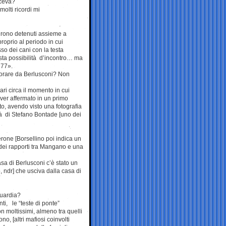
aceva?
molti ricordi mi
urono detenuti assieme a
roprio al periodo in cui
o dei cani con la testa
ta possibilità d’incontro… ma
’77».
vorare da Berlusconi? Non
ri circa il momento in cui
ver affermato in un primo
o, avendo visto una fotografia
à di Stefano Bontade [uno dei
rone [Borsellino poi indica un
 dei rapporti tra Mangano e una
sa di Berlusconi c’è stato un
, ndr] che usciva dalla casa di
guardia?
ti, le “teste di ponte”
n moltissimi, almeno tra quelli
o, [altri mafiosi coinvolti