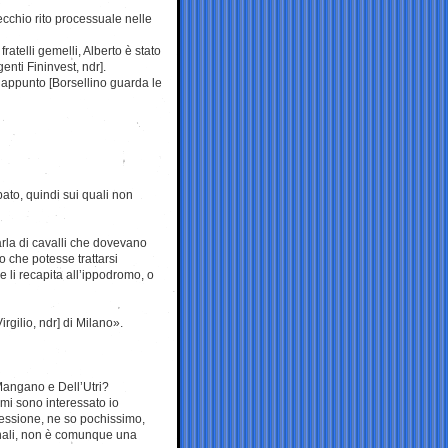
ecchio rito processuale nelle
fratelli gemelli, Alberto è stato
enti Fininvest, ndr].
 appunto [Borsellino guarda le
ato, quindi sui quali non
arla di cavalli che dovevano
o che potesse trattarsi
e li recapita all’ippodromo, o
irgilio, ndr] di Milano».
Mangano e Dell’Utri?
mi sono interessato io
fessione, ne so pochissimo,
rnali, non è comunque una