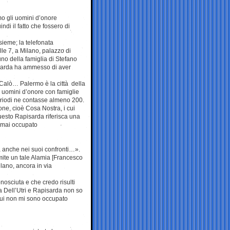
o gli uomini d’onore
di il fatto che fossero di
sieme; la telefonata
lle 7, a Milano, palazzo di
uno della famiglia di Stefano
pisarda ha ammesso di aver
Calò… Palermo è la città della
 uomini d’onore con famiglie
eriodi ne contasse almeno 200.
ne, cioè Cosa Nostra, i cui
uesto Rapisarda riferisca una
 mai occupato
 anche nei suoi confronti…».
mite un tale Alamia [Francesco
lano, ancora in via
osciuta e che credo risulti
 Dell’Utri e Rapisarda non so
i cui non mi sono occupato