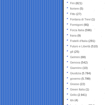
Fini
(821)
fioriere
(5)
Fitto
(27)
Fontana di Trevi
(1)
Formigoni
(90)
Forza Italia
(596)
frana
(9)
Fratelli d'Italia
(291)
Futuro e Libertà
(510)
g8
(25)
Gelmini
(68)
Genova
(542)
Giannino
(10)
Giustizia
(5.784)
governo
(5.799)
Grasso
(22)
Green Italia
(1)
Grillo
(2.941)
Idv
(4)