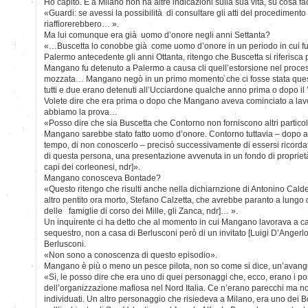
Ho capito. E a Milano non ha altre indicazioni sulla sua vita, su cosa f
«Guardi: se avessi la possibilità di consultare gli atti del procedimento 
riaffiorerebbero… ».
Ma lui comunque era già uomo d’onore negli anni Settanta?
«…Buscetta lo conobbe già come uomo d’onore in un periodo in cui f
Palermo antecedente gli anni Ottanta, ritengo che Buscetta si riferisca p
Mangano fu detenuto a Palermo a causa cli quell’estorsione nel process
mozzata… Mangano negò in un primo momento che ci fosse stata ques
tutti e due erano detenuti all’Ucciardone qualche anno prima o dopo il 
Volete dire che era prima o dopo che Mangano aveva cominciato a la
abbiamo la prova…
«Posso dire che sia Buscetta che Contorno non forniscono altri particola
Mangano sarebbe stato fatto uomo d’onore. Contorno tuttavia – dopo a
tempo, di non conoscerlo – precisò successivamente di essersi ricordat
di questa persona, una presentazione avvenuta in un fondo di propriet
capi dei corleonesi, ndr]».
Mangano conosceva Bontade?
«Questo ritengo che risulti anche nella dichiarnzione di Antonino Calde
altro pentito ora morto, Stefano Calzetta, che avrebbe paranto a lungo
delle famiglie di corso dei Mille, gli Zanca, ndr]… ».
Un inquirente ci ha detto che al momento in cui Mangano lavorava a ca
sequestro, non a casa di Berlusconi però di un invitato [Luigi D’Angerlo
Berlusconi.
«Non sono a conoscenza di questo episodio».
Mangano è più o meno un pesce pilota, non so come si dice, un’avan
«Sì, le posso dire che era uno di quei personaggi che, ecco, erano i pon
dell’organizzazione mafiosa nel Nord Italia. Ce n’erano parecchi ma no
individuati. Un altro personaggio che risiedeva a Milano, era uno dei Bon