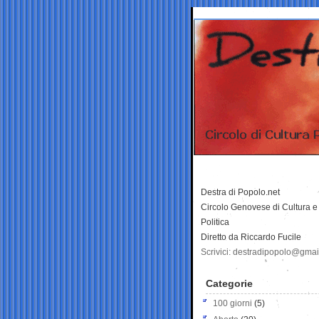
Destra di Popolo.net
Circolo Genovese di Cultura e
Politica
Diretto da Riccardo Fucile
Scrivici: destradipopolo@gma
Categorie
100 giorni
(5)