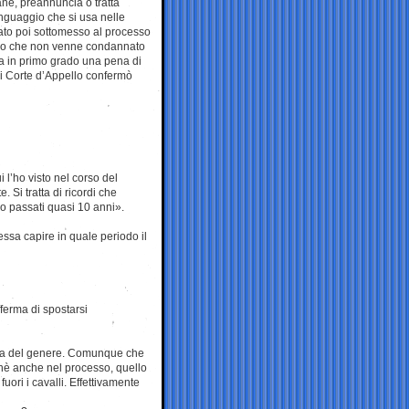
ne, preannuncia o tratta
inguaggio che si usa nelle
stato poi sottomesso al processo
redo che non venne condannato
a in primo grado una pena di
di Corte d’Appello confermò
i l’ho visto nel corso del
Si tratta di ricordi che
no passati quasi 10 anni».
ressa capire in quale periodo il
ferma di spostarsi
cosa del genere. Comunque che
chè anche nel processo, quello
uori i cavalli. Effettivamente