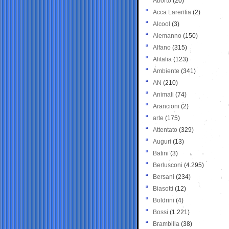
Aborto
(20)
Acca Larentia
(2)
Alcool
(3)
Alemanno
(150)
Alfano
(315)
Alitalia
(123)
Ambiente
(341)
AN
(210)
Animali
(74)
Arancioni
(2)
arte
(175)
Attentato
(329)
Auguri
(13)
Batini
(3)
Berlusconi
(4.295)
Bersani
(234)
Biasotti
(12)
Boldrini
(4)
Bossi
(1.221)
Brambilla
(38)