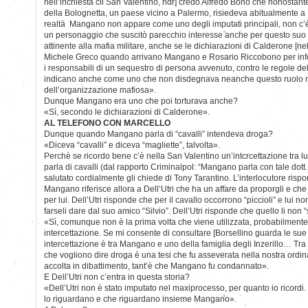
nell’inchiesta cli San Valentino, ndr] credo Alfredo Bono che nonostant
della Bolognetta, un paese vicino a Palermo, risiedeva abitualmente a
realtà Mangano non appare come uno degli imputati principali, non 
un personaggio che suscitò parecchio interesse anche per questo suo 
attinente alla mafia militare, anche se le dichiarazioni di Calderone [ne
Michele Greco quando arrivano Mangano e Rosario Riccobono per info
i responsabili di un sequestro di persona avvenuto, contro le regole della
indicano anche come uno che non disdegnava neanche questo ruolo mil
dell’organizzazione mafiosa».
Dunque Mangano era uno che poi torturava anche?
«Sì, secondo le dichiarazioni di Calderone».
AL TELEFONO CON MARCELLO
Dunque quando Mangano parla di “cavalli” intendeva droga?
«Diceva “cavalli” e diceva “magliette”, talvolta».
Perchè se ricordo bene c’è nella San Valentino un’intcrcettazione tra lui 
parla di cavalli (dal rapporto Criminalpol: “Mangano parla con tale dott.
salutato cordialmente gli chiede di Tony Tarantino. L’interlocutore ris
Mangano riferisce allora a Dell’Utri che ha un affare da proporgli e che 
per lui. Dell’Utri risponde che per il cavallo occorrono “piccioli” e lui 
farseli dare dal suo amico “Silvio”. Dell’Utri risponde che quello li non “
«Sì, comunque non è la prima volta che viene utilizzata, probabilmente 
intercettazione. Se mi consente di consultare [Borsellino guarda le sue 
intercettazione è tra Mangano e uno della famiglia degli Inzerillo… Tra l’
che vogliono dire droga è una tesi che fu asseverata nella nostra ordina
accolta in dibattimento, tant’è che Mangano fu condannato».
E Dell’Utri non c’entra in questa storia?
«Dell’Utri non è stato imputato nel maxiprocesso, per quanto io ricordi
lo riguardano e che riguardano insieme Mangano».