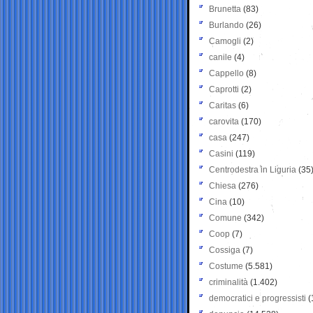
Brunetta
(83)
Burlando
(26)
Camogli
(2)
canile
(4)
Cappello
(8)
Caprotti
(2)
Caritas
(6)
carovita
(170)
casa
(247)
Casini
(119)
Centrodestra in Liguria
(35
Chiesa
(276)
Cina
(10)
Comune
(342)
Coop
(7)
Cossiga
(7)
Costume
(5.581)
criminalità
(1.402)
democratici e progressisti
(