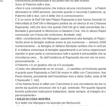
conoscenza professionale e sul punto non ho altri ricordi».
rtà
Sono di Palermo tutti e due…
«Non è una considerazione che induce alcuna conclusione… a Palerm
sfioravano le 2000 persone, secondo quanto ci racconta Calderone, quin
Palermo tutti e due, non è detto che si conoscessero».
C’è un socio di Dell’Utri tale Filippo Rapisarda [i due hanno lavorato in
intercettata di Dell’Utri e Mangano partiva da un’utenza di via Chlarava
Rapisarda, ndr] che dice che questo Dell’Utri gli è stato presentato da 
Bontade [i giornalisti si riferiscono a Gaetano Cinà che lo stesso Ra
conosciuto con Il boss del corleonesi, Bontade, ndr].
«Beh, considerando che Mangano apparteneva alla famiglia cli Pippo 
Sicilia dove le famiglie mafiose erano le più numerose — almeno 2000
numerosissime – la famiglia cli Stefano Bontade sembra che in certi p
E si trattava comunque di famiglie appartenenti a un’unica organizzazio
membri in gran parte si conoscevano tutti e quindi è presumibile che q
circostanza vera… So dell’esistenza di Rapisarda ma non me ne sono
personalmente…».
A Palermo c’è un giudice che se n’è occupato
«Credo che attualmente se ne occupi…, ci sarebbe un’inchiesta aperta
A quanto pare Rapisarda e Dell’Utri erano in affari con Ciancimino, tra
Paolo Alamia, presidente dell’immobilare Inim e della Sofim, sede di Mi
Chiaravalle 7, ndr].
«Che Alamia fosse in affari con Ciancimino è una circostanza da me con
anche da qualche processo che si è già celebrato. Per quanto riguarda
fornirle particolari indicazioni trattandosi, ripeto sempre, di indagini d
personalmente».
I SOLDI DI COSA NOSTRA
Si è detto che Mangano ha lavorato per Berlusconi.