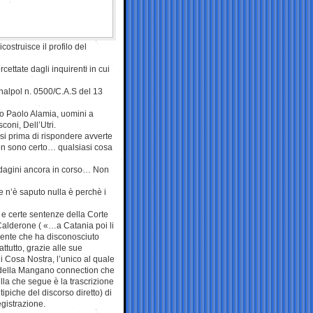
ostruisce il profilo del
ettate dagli inquirenti in cui
nalpol n. 0500/C.A.S del 13
co Paolo Alamia, uomini a
coni, Dell’Utri.
si prima di rispondere avverte
non sono certo… qualsiasi cosa
indagini ancora in corso… Non
e n’è saputo nulla è perchè i
e certe sentenze della Corte
 Calderone ( «…a Catania poi li
pente che ha disconosciuto
ttutto, grazie alle sue
i Cosa Nostra, l’unico al quale
sa della Mangano connection che
lla che segue è la trascrizione
 tipiche del discorso diretto) di
egistrazione.