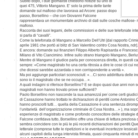
Subito dopo, i due giomalisti chiedono notizie su uno di
quei 475, Vittorio Mangano. E’ solo la prima delle tante
domande sul mafioso che lavorava ad Arcore: passo dopo
passo, Borsellino – che con Giovanni Falcone
rappresentava un monumentale archivio di dati sulle cosche mafiose- ric
mafioso.
Racconta dei suoi legami, delle commissioni e delle sue telefonate interc
si parla di “cavalli”.
Come la telefonata di Mangano a Marcello Dell’Utri [dal rapporto Crimi
aprile 1981 che portò al blitz di San Valentino contro Cosa Nostra, ndr].
E ancora: domande sui finanzieri Filippo Alberto Rapisarda e Frances
Milano di Vito Ciancimino. Infine sullo strano triangolo Mangano, Berlus
Mentre di Mangano il giudice parla per conoscenza diretta, in questi ca
sempre: «Come magistrato ho una certa ritrosia a dire le cose cli cui 
che dicessi sarebbe azzardata o non corrispondente a verità ».
Ma poi aggiunge particolari sconosciuti: «…Ci sono addirittura delle 
sono io il magistrato che se ne occupa…».
A quali indagini si riferisce Borsellino? E se dopo quasi due anni non s
magistrati non hanno trovato prove sufficienti?
Paolo Borsellino non nasconde la sua amarezza per come certi giudici 
di Cassazione hanno trottato le dichiarazioni di pentiti come Antonino
hanno prosciolti tutti… quella della Cassazione è una sentenza dirom
l’unitarietà dell’organizzazione criminale di Cosa Nostra…» ), ma sopra
esperienze di magistrato e come profondo conoscitore delle strategie d
Falcone confidava tutto, Borsellino offre una chiave di lettura prezio
sembra coincidere con le più le più recenti dichiarazioni dei pentiti.Que
letterale (comprese tutte le ripetizioni e le eventuali incertezze lessicali
alcuni capitoli della lunga intervista filmata, quasi cinquanta minuti di r