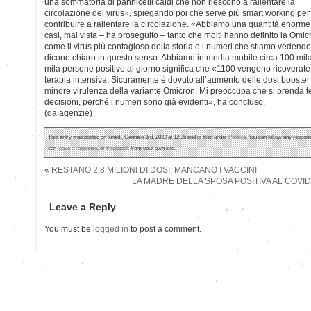
una sommatoria di pannicelli caldi che non riescono a rallentare la
circolazione del virus», spiegando poi che serve più smart working per
contribuire a rallentare la circolazione. «Abbiamo una quantità enorme
casi, mai vista – ha proseguito – tanto che molti hanno definito la Omic
come il virus più contagioso della storia e i numeri che stiamo vedendo
dicono chiaro in questo senso. Abbiamo in media mobile circa 100 mila
mila persone positive al giorno significa che «1100 vengono ricoverate
terapia intensiva. Sicuramente è dovuto all’aumento delle dosi booster
minore virulenza della variante Omicron. Mi preoccupa che si prenda
decisioni, perché i numeri sono già evidenti», ha concluso.
(da agenzie)
This entry was posted on lunedì, Gennaio 3rd, 2022 at 12:35 and is filed under
Politica
. You can follow any respons
can
leave a response
, or
trackback
from your own site.
«
RESTANO 2,8 MILIONI DI DOSI; MANCANO I VACCINI
LA MADRE DELLA SPOSA POSITIVA AL COVI
Leave a Reply
You must be
logged in
to post a comment.