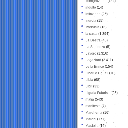
Immigrazione
(734)
indulto
(14)
inflazione
(26)
Ingroia
(15)
Interviste
(16)
la casta
(1.394)
La Destra
(45)
La Sapienza
(5)
Lavoro
(1.316)
LegaNord
(2.411)
Letta Enrico
(154)
Liberi e Uguali
(10)
Libia
(68)
Libri
(33)
Liguria Futurista
(25)
mafia
(543)
manifesto
(7)
Margherita
(16)
Maroni
(171)
Mastella
(16)