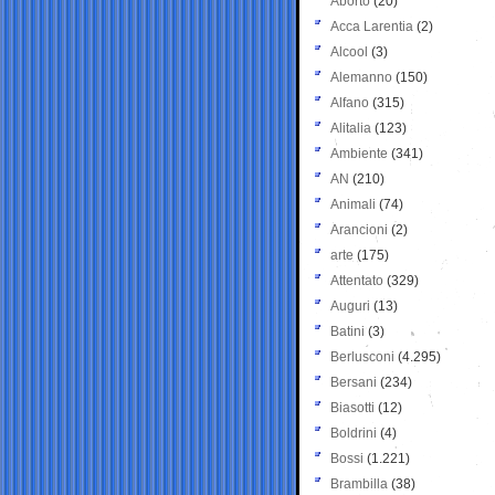
Aborto
(20)
Acca Larentia
(2)
Alcool
(3)
Alemanno
(150)
Alfano
(315)
Alitalia
(123)
Ambiente
(341)
AN
(210)
Animali
(74)
Arancioni
(2)
arte
(175)
Attentato
(329)
Auguri
(13)
Batini
(3)
Berlusconi
(4.295)
Bersani
(234)
Biasotti
(12)
Boldrini
(4)
Bossi
(1.221)
Brambilla
(38)