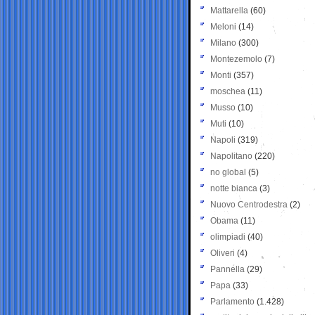
Mattarella
(60)
Meloni
(14)
Milano
(300)
Montezemolo
(7)
Monti
(357)
moschea
(11)
Musso
(10)
Muti
(10)
Napoli
(319)
Napolitano
(220)
no global
(5)
notte bianca
(3)
Nuovo Centrodestra
(2)
Obama
(11)
olimpiadi
(40)
Oliveri
(4)
Pannella
(29)
Papa
(33)
Parlamento
(1.428)