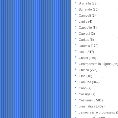
Brunetta
(83)
Burlando
(26)
Camogli
(2)
canile
(4)
Cappello
(8)
Caprotti
(2)
Caritas
(6)
carovita
(170)
casa
(247)
Casini
(119)
Centrodestra in Liguria
(35
Chiesa
(276)
Cina
(10)
Comune
(342)
Coop
(7)
Cossiga
(7)
Costume
(5.581)
criminalità
(1.402)
democratici e progressisti
(