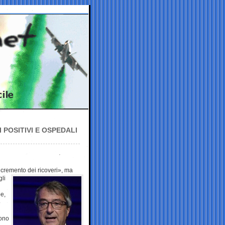
 POSITIVI E OSPEDALI
incremento dei
ricoveri», ma
gli
be,
o
sono