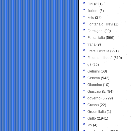
Fini
(821)
fioriere
(5)
Fitto
(27)
Fontana di Trevi
(1)
Formigoni
(90)
Forza Italia
(596)
frana
(9)
Fratelli d'Italia
(291)
Futuro e Libertà
(510)
g8
(25)
Gelmini
(68)
Genova
(542)
Giannino
(10)
Giustizia
(5.784)
governo
(5.799)
Grasso
(22)
Green Italia
(1)
Grillo
(2.941)
Idv
(4)