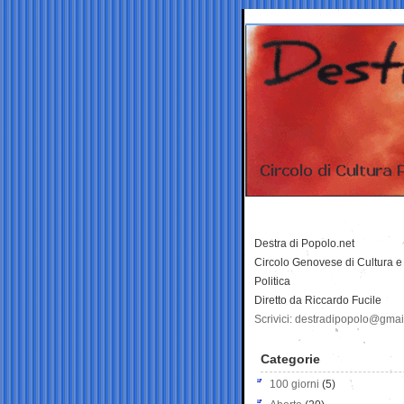
Destra di Popolo.net
Circolo Genovese di Cultura e
Politica
Diretto da Riccardo Fucile
Scrivici: destradipopolo@gma
Categorie
100 giorni
(5)