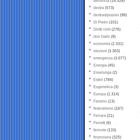
denuncia
(14.528)
destra
(573)
destradipopolo
(99)
Di Pietro
(101)
Diritti civili
(276)
don Gallo
(9)
economia
(2.331)
elezioni
(3.303)
emergenza
(3.077)
Energia
(45)
Esselunga
(2)
Esteri
(784)
Eugenetica
(3)
Europa
(1.314)
Fassino
(13)
federalismo
(167)
Ferrara
(21)
Ferretti
(6)
ferrovie
(133)
finanziaria
(325)