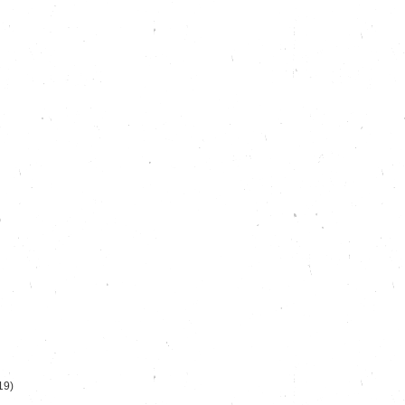
)
19)