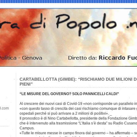
CARTABELLOTTA (GIMBE): “RISCHIAMO DUE MILIONI DI
PIENI”
“LE MISURE DEL GOVERNO? SOLO PANNICELLI CALDI”
Al crescere dei nuovi casi di Covid-19 «non corrisponde un parallelo 
il.com
«con questo tasso di crescita dei casi rischiamo comunque di intasare 
ospedali perché si può arrivare a 2 milioni di positivi». _
Il pronostico è di Nino Cartabellotta, presidente della Fondazione Gim
che è intervenuto alla trasmissione “L’Italia s’è desta” su Radio Cusan
Campus.
«Tutte le misure messe in campo finora dal governo – ha affermato – 