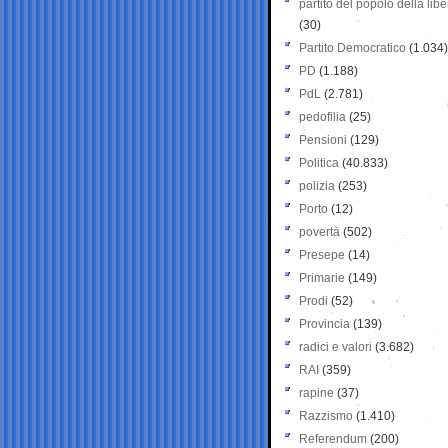
partito del popolo della libe
(30)
Partito Democratico
(1.034)
PD
(1.188)
PdL
(2.781)
pedofilia
(25)
Pensioni
(129)
Politica
(40.833)
polizia
(253)
Porto
(12)
povertà
(502)
Presepe
(14)
Primarie
(149)
Prodi
(52)
Provincia
(139)
radici e valori
(3.682)
RAI
(359)
rapine
(37)
Razzismo
(1.410)
Referendum
(200)