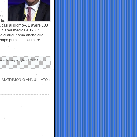
 di
ron
 la
 casi al giorno». E avere 100
 in area medica e 120 in
 e ci auguriamo anche alla
 tempo prima di assumere
es to this entry through the
RSS 2.0
feed. You
D: MATRIMONIO ANNULLATO
»