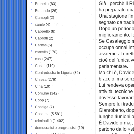
Già , perchè il R
Brunetta
(83)
ha preparato una
Burlando
(26)
Una stagione fini
Camogli
(2)
segnato da tradim
canile
(4)
Dopo un periodo i
Cappello
(8)
miglioramento, fo
Caprotti
(2)
Se Casaleggio mo
Caritas
(6)
occupa ormai in
carovita
(170)
assieme al dirett
casa
(247)
cioè dell’unica 
parlamentare.
Casini
(119)
Ma chi è, Davide
Centrodestra in Liguria
(35)
braccio, ma senz
Chiesa
(276)
Lui rendeva opera
Cina
(10)
attività tecnich
Comune
(342)
dovesse lavorare
Coop
(7)
Sempre lui traduc
Cossiga
(7)
Gianroberto, dop
Costume
(5.581)
lunghe riunioni a
criminalità
(1.402)
È Davide ormai, 
democratici e progressisti
(19)
partono dallo «st