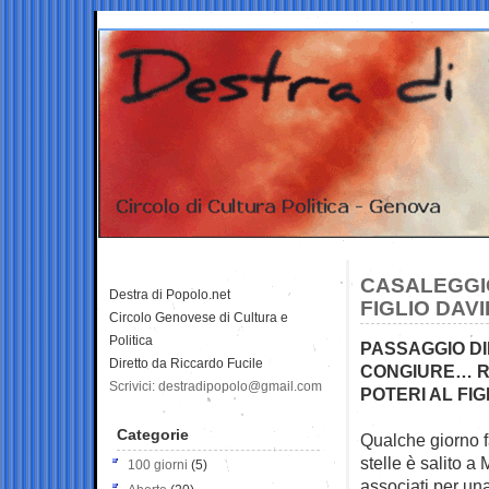
CASALEGGIO
Destra di Popolo.net
FIGLIO DAV
Circolo Genovese di Cultura e
Politica
PASSAGGIO DI
Diretto da Riccardo Fucile
CONGIURE… RO
Scrivici: destradipopolo@gmail.com
POTERI AL FIG
Categorie
Qualche giorno 
stelle è salito a
M
100 giorni
(5)
associati per un