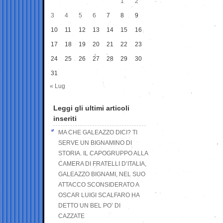
1
2
3
4
5
6
7
8
9
10
11
12
13
14
15
16
17
18
19
20
21
22
23
24
25
26
27
28
29
30
31
« Lug
Leggi gli ultimi articoli
inseriti
MA CHE GALEAZZO DICI? TI
SERVE UN BIGNAMINO DI
STORIA. IL CAPOGRUPPO ALLA
CAMERA DI FRATELLI D’ITALIA,
GALEAZZO BIGNAMI, NEL SUO
ATTACCO SCONSIDERATO A
OSCAR LUIGI SCALFARO HA
DETTO UN BEL PO’ DI
CAZZATE