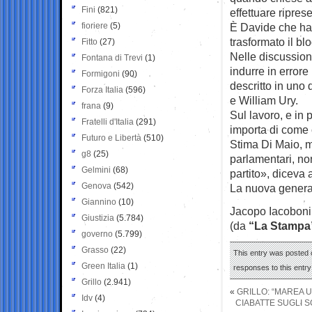
Fini
(821)
effettuare ripres
fioriere
(5)
È Davide che ha i
trasformato il bl
Fitto
(27)
Nelle discussioni
Fontana di Trevi
(1)
indurre in errore
Formigoni
(90)
descritto in uno 
Forza Italia
(596)
e William Ury.
frana
(9)
Sul lavoro, e in p
Fratelli d'Italia
(291)
importa di come ci
Futuro e Libertà
(510)
Stima Di Maio, m
g8
(25)
parlamentari, no
Gelmini
(68)
partito», diceva 
Genova
(542)
La nuova generaz
Giannino
(10)
Jacopo Iacoboni
Giustizia
(5.784)
(da
“La Stampa
governo
(5.799)
Grasso
(22)
This entry was posted o
Green Italia
(1)
responses to this entr
Grillo
(2.941)
«
GRILLO: “MAREA U
Idv
(4)
CIABATTE SUGLI S