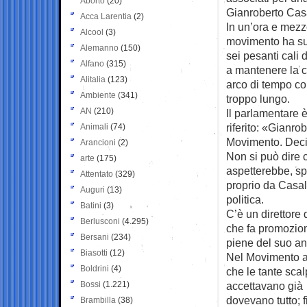
Aborto
(20)
Gianroberto Cas
Acca Larentia
(2)
In un’ora e mezz
Alcool
(3)
movimento ha su
Alemanno
(150)
sei pesanti cali 
Alfano
(315)
a mantenere la 
Alitalia
(123)
arco di tempo c
Ambiente
(341)
troppo lungo.
AN
(210)
Il parlamentare 
riferito: «Gianro
Animali
(74)
Movimento. Decide
Arancioni
(2)
Non si può dire c
arte
(175)
aspetterebbe, spe
Attentato
(329)
proprio da Casale
Auguri
(13)
politica.
Batini
(3)
C’è un direttore 
Berlusconi
(4.295)
che fa promozion
Bersani
(234)
piene del suo anti
Biasotti
(12)
Nel Movimento a 
Boldrini
(4)
che le tante scal
Bossi
(1.221)
accettavano già a
dovevano tutto; 
Brambilla
(38)