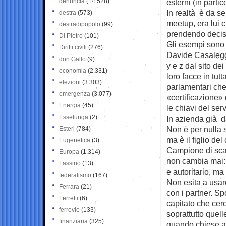
denuncia
(14.528)
esterni (in parti
In realtà è da s
destra
(573)
meetup, era lui c
destradipopolo
(99)
prendendo decisi
Di Pietro
(101)
Gli esempi sono 
Diritti civili
(276)
Davide Casaleggi
don Gallo
(9)
y e z dal sito de
economia
(2.331)
loro facce in tu
elezioni
(3.303)
parlamentari che
emergenza
(3.077)
«certificazione» 
Energia
(45)
le chiavi del serv
Esselunga
(2)
In azienda già da 
Non è per nulla s
Esteri
(784)
ma è il figlio del
Eugenetica
(3)
Campione di scac
Europa
(1.314)
non cambia mai: 
Fassino
(13)
e autoritario, ma
federalismo
(167)
Non esita a usar
Ferrara
(21)
con i partner. Sp
Ferretti
(6)
capitato che cerc
ferrovie
(133)
soprattutto quel
finanziaria
(325)
quando chiese a 