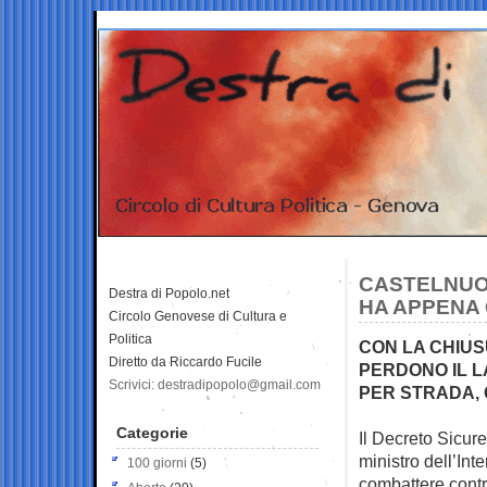
CASTELNUOV
Destra di Popolo.net
HA APPENA 
Circolo Genovese di Cultura e
Politica
CON LA CHIUS
Diretto da Riccardo Fucile
PERDONO IL LA
Scrivici: destradipopolo@gmail.com
PER STRADA, 
Categorie
Il Decreto Sicur
ministro dell’Int
100 giorni
(5)
combattere contro