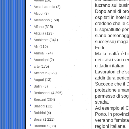
Aborto
(20)
lucrano sul busi
Acca Larentia
(2)
Dopo anni di pro
Alcool
(3)
ospitati in hotel a
Alemanno
(150)
credono che le c
Alfano
(315)
E soprattutto pen
Alitalia
(123)
siano personaggi 
Ambiente
(341)
successo) magari
AN
(210)
Forti.
Ma la realtà è b
Animali
(74)
dei casi i vari c
Arancioni
(2)
cittadini italiani.
arte
(175)
Lavoratori che s
Attentato
(329)
addirittura perico
Auguri
(13)
Succede che il 
Batini
(3)
protezione umanit
Berlusconi
(4.295)
permesso di sogg
Bersani
(234)
strada.
Biasotti
(12)
Ad esempio al Ce
Boldrini
(4)
Porto, in provinc
Bossi
(1.221)
verranno “smistat
regioni italiane.
Brambilla
(38)