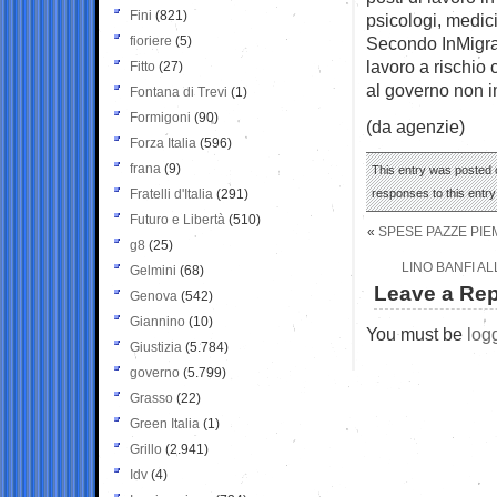
Fini
(821)
psicologi, medici
fioriere
(5)
Secondo InMigraz
lavoro a rischio
Fitto
(27)
al governo non i
Fontana di Trevi
(1)
Formigoni
(90)
(da agenzie)
Forza Italia
(596)
frana
(9)
This entry was posted 
Fratelli d'Italia
(291)
responses to this entr
Futuro e Libertà
(510)
«
SPESE PAZZE PIE
g8
(25)
LINO BANFI A
Gelmini
(68)
Leave a Rep
Genova
(542)
Giannino
(10)
You must be
log
Giustizia
(5.784)
governo
(5.799)
Grasso
(22)
Green Italia
(1)
Grillo
(2.941)
Idv
(4)