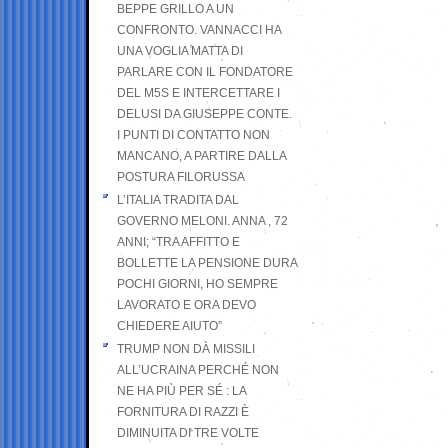
BEPPE GRILLO A UN
CONFRONTO. VANNACCI HA
UNA VOGLIA MATTA DI
PARLARE CON IL FONDATORE
DEL M5S E INTERCETTARE I
DELUSI DA GIUSEPPE CONTE.
I PUNTI DI CONTATTO NON
MANCANO, A PARTIRE DALLA
POSTURA FILORUSSA
L’ITALIA TRADITA DAL
GOVERNO MELONI. ANNA , 72
ANNI; “TRA AFFITTO E
BOLLETTE LA PENSIONE DURA
POCHI GIORNI, HO SEMPRE
LAVORATO E ORA DEVO
CHIEDERE AIUTO”
TRUMP NON DÀ MISSILI
ALL’UCRAINA PERCHÉ NON
NE HA PIÙ PER SÉ : LA
FORNITURA DI RAZZI È
DIMINUITA DI TRE VOLTE