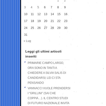
1
2
3
4
5
6
7
8
9
10
11
12
13
14
15
16
17
18
19
20
21
22
23
24
25
26
27
28
29
30
31
« Lug
Leggi gli ultimi articoli
inseriti
PRIMARIE CAMPO LARGO,
ORA SONO IN TANTI A
CHIEDERE A SILVIA SALIS DI
CANDIDARSI: LEI CI STA
PENSANDO
VANNACCI VUOLE PRENDERSI
I “GRILLINI” (SAI CHE
COPPIA…). IL CENTRO STUDI
DI FUTURO NAZIONALE INVITA