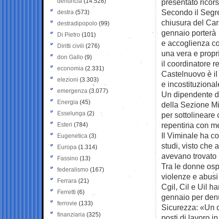
denuncia
(14.528)
presentato ricor
Secondo il Segre
destra
(573)
chiusura del Car
destradipopolo
(99)
gennaio porterà 
Di Pietro
(101)
e accoglienza co
Diritti civili
(276)
una vera e propr
don Gallo
(9)
il coordinatore 
economia
(2.331)
Castelnuovo è il
elezioni
(3.303)
e incostituzional
emergenza
(3.077)
Un dipendente de
Energia
(45)
della Sezione Mi
Esselunga
(2)
per sottolineare 
repentina con me
Esteri
(784)
Il Viminale ha co
Eugenetica
(3)
studi, visto che 
Europa
(1.314)
avevano trovato l
Fassino
(13)
Tra le donne ospi
federalismo
(167)
violenze e abusi
Ferrara
(21)
Cgil, Cil e Uil 
Ferretti
(6)
gennaio per denu
ferrovie
(133)
Sicurezza: «Un 
finanziaria
(325)
posti di lavoro in