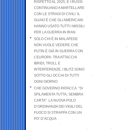
RISPETTO AL 2025, E I RUSSI
CONTINUANO A MARTELLARE
CON LE STRAGI DI CIVILI. IL
GUAIO È CHE GLI AMERICANI
HANNO USATO TUTTI I MISSILI
PER LA GUERRA IN IRAN
SOLO CHI È IN MALAFEDE
NON VUOLE VEDERE CHE
PUTIN È GIÀ IN GUERRA CON
L’EUROPA: TRA ATTACCHI
IBRIDI, TROLL E
INTERFERENZE, I BLITZ SONO
SOTTO GLI OCCHI DI TUTTI
OGNI GIORNO
CHE GOVERNO PATACCA. “SI
SFILAMENTA TUTTA, SEMBRA
CARTA”. LA NUOVA POLO
D’ORDINANZA DEI VIGILI DEL
FUOCO SI STRAPPA CON UN
PO’ D’ACQUA