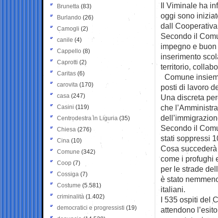
Il Viminale ha in
Brunetta
(83)
oggi sono iniziat
Burlando
(26)
dall Cooperativa
Camogli
(2)
Secondo il Comun
canile
(4)
impegno e buon l
Cappello
(8)
inserimento scolas
Caprotti
(2)
territorio, collab
Caritas
(6)
Comune insieme 
carovita
(170)
posti di lavoro d
casa
(247)
Una discreta per
che l’Amministra
Casini
(119)
dell’immigrazion
Centrodestra in Liguria
(35)
Secondo il Comu
Chiesa
(276)
stati soppressi 
Cina
(10)
Cosa succederà 
Comune
(342)
come i profughi e
Coop
(7)
per le strade de
Cossiga
(7)
è stato nemmeno 
Costume
(5.581)
italiani.
criminalità
(1.402)
I 535 ospiti del 
democratici e progressisti
(19)
attendono l’esito