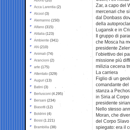
Aborto
(20)
Zar, a capo del 
Acca Larentia
(2)
mercenari che si
Alcool
(3)
dal Donbass dove
Alemanno
(150)
della autoprocla
Alfano
(315)
Lugansk e in Crim
Alitalia
(123)
Il gruppo di param
Ambiente
(341)
che Mosca ha mos
AN
(210)
presidente Zelen
l’obiettivo dei pa
Animali
(74)
missione più diff
Arancioni
(2)
milizia cecena tr
arte
(175)
La carriera
Attentato
(329)
Figlio di un geol
Auguri
(13)
comandante del 
Batini
(3)
stanza a Pechora,
Berlusconi
(4.295)
in Siria al Corp
Bersani
(234)
presidente sirian
Biasotti
(12)
Nello stesso ann
Boldrini
(4)
Moran, che dive
Bossi
(1.221)
del Corpo Slavo 
spiegato: era il c
Brambilla
(38)