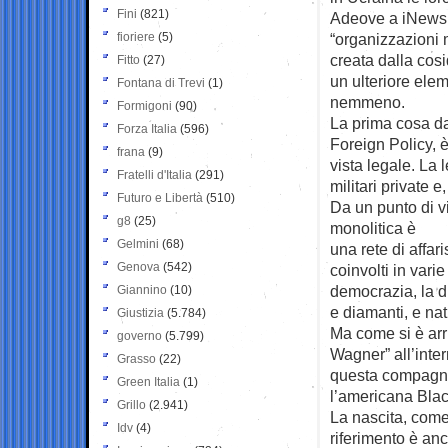
Fini
(821)
Adeove a iNews 
fioriere
(5)
“organizzazioni 
creata dalla cosi
Fitto
(27)
un ulteriore ele
Fontana di Trevi
(1)
nemmeno.
Formigoni
(90)
La prima cosa d
Forza Italia
(596)
Foreign Policy, 
frana
(9)
vista legale. La
Fratelli d'Italia
(291)
militari private 
Futuro e Libertà
(510)
Da un punto di v
g8
(25)
monolitica è
Gelmini
(68)
una rete di affar
Genova
(542)
coinvolti in varie
democrazia, la di
Giannino
(10)
e diamanti, e nat
Giustizia
(5.784)
Ma come si è arri
governo
(5.799)
Wagner” all’inte
Grasso
(22)
questa compagnia 
Green Italia
(1)
l’americana Bla
Grillo
(2.941)
La nascita, come 
Idv
(4)
riferimento è anc