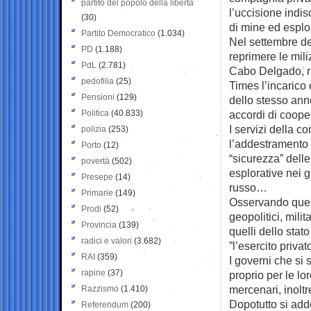
partito del popolo della libertà
l’uccisione indis
(30)
di mine ed esplosi
Partito Democratico
(1.034)
Nel settembre de
PD
(1.188)
reprimere le mili
PdL
(2.781)
Cabo Delgado, ri
pedofilia
(25)
Times l’incarico 
Pensioni
(129)
dello stesso anno
Politica
(40.833)
accordi di coope
I servizi della 
polizia
(253)
l’addestramento d
Porto
(12)
“sicurezza” delle
povertà
(502)
esplorative nei g
Presepe
(14)
russo…
Primarie
(149)
Osservando quest
Prodi
(52)
geopolitici, mili
Provincia
(139)
quelli dello stat
radici e valori
(3.682)
”l’esercito privat
RAI
(359)
I governi che si 
rapine
(37)
proprio per le lor
mercenari, inoltr
Razzismo
(1.410)
Dopotutto si add
Referendum
(200)