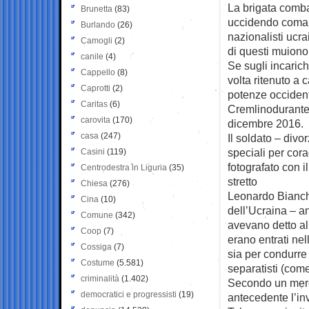
La brigata combat
Brunetta
(83)
uccidendo comand
Burlando
(26)
nazionalisti ucra
Camogli
(2)
di questi muiono 
canile
(4)
Se sugli incarich
Cappello
(8)
volta ritenuto a 
Caprotti
(2)
potenze occidenta
Caritas
(6)
Cremlinodurante l
carovita
(170)
dicembre 2016.
casa
(247)
Il soldato – divo
speciali per cora
Casini
(119)
fotografato con 
Centrodestra in Liguria
(35)
stretto
Chiesa
(276)
Leonardo Bianchi
Cina
(10)
dell’Ucraina – an
Comune
(342)
avevano detto a
Coop
(7)
erano entrati ne
Cossiga
(7)
sia per condurre f
Costume
(5.581)
separatisti (come
criminalità
(1.402)
Secondo un merc
democratici e progressisti
(19)
antecedente l’inv