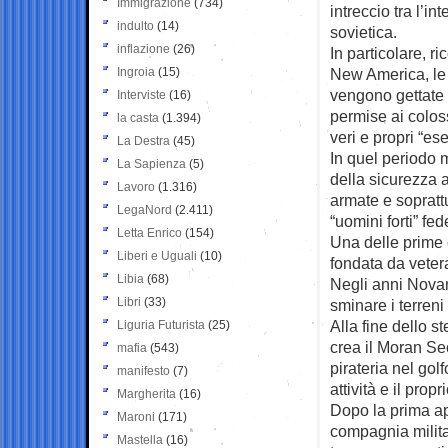
Immigrazione
(734)
intreccio tra l’in
indulto
(14)
sovietica.
inflazione
(26)
In particolare, 
Ingroia
(15)
New America, le 
vengono gettate 
Interviste
(16)
permise ai colossi
la casta
(1.394)
veri e propri “eser
La Destra
(45)
In quel periodo m
La Sapienza
(5)
della sicurezza
Lavoro
(1.316)
armate e soprattut
LegaNord
(2.411)
“uomini forti” fed
Letta Enrico
(154)
Una delle prime 
Liberi e Uguali
(10)
fondata da vetera
Libia
(68)
Negli anni Novan
Libri
(33)
sminare i terreni
Alla fine dello 
Liguria Futurista
(25)
crea il Moran Sec
mafia
(543)
pirateria nel go
manifesto
(7)
attività e il prop
Margherita
(16)
Dopo la prima app
Maroni
(171)
compagnia militar
Mastella
(16)