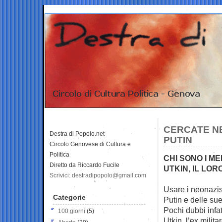
CERCATE NE
Destra di Popolo.net
PUTIN
Circolo Genovese di Cultura e
Politica
CHI SONO I M
Diretto da Riccardo Fucile
UTKIN, IL LO
Scrivici: destradipopolo@gmail.com
Usare i neonazis
Categorie
Putin e delle
sue
Pochi dubbi infat
100 giorni
(5)
Utkin, l’ex milit