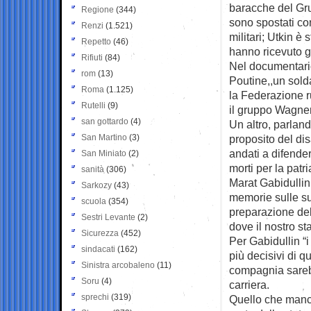
baracche del Gru;
Regione
(344)
sono spostati con
Renzi
(1.521)
militari; Utkin è
Repetto
(46)
hanno ricevuto gli
Rifiuti
(84)
Nel documentario
rom
(13)
Poutine,,un sold
Roma
(1.125)
la Federazione 
Rutelli
(9)
il gruppo Wagner 
san gottardo
(4)
Un altro, parla
San Martino
(3)
proposito del dis
andati a difender
San Miniato
(2)
morti per la patri
sanità
(306)
Marat Gabidullin
Sarkozy
(43)
memorie sulle su
scuola
(354)
preparazione dell
Sestri Levante
(2)
dove il nostro sta
Sicurezza
(452)
Per Gabidullin “i 
sindacati
(162)
più decisivi di q
Sinistra arcobaleno
(11)
compagnia sarebbe
Soru
(4)
carriera.
sprechi
(319)
Quello che manca