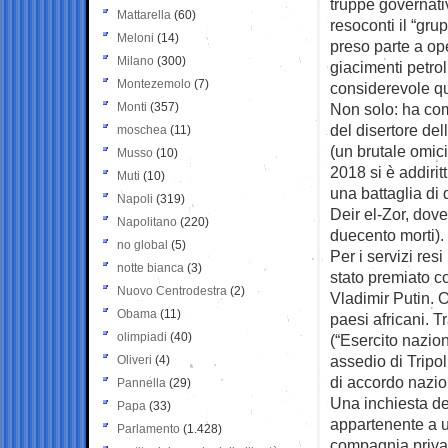
truppe governativ
Mattarella
(60)
resoconti il “gru
Meloni
(14)
preso parte a ope
Milano
(300)
giacimenti petrol
Montezemolo
(7)
considerevole quo
Monti
(357)
Non solo: ha com
del disertore de
moschea
(11)
(un brutale omici
Musso
(10)
2018 si è addirit
Muti
(10)
una battaglia di 
Napoli
(319)
Deir el-Zor, dove
Napolitano
(220)
duecento morti).
no global
(5)
Per i servizi re
notte bianca
(3)
stato premiato c
Nuovo Centrodestra
(2)
Vladimir Putin. O
Obama
(11)
paesi africani. T
olimpiadi
(40)
(“Esercito nazion
assedio di Tripol
Oliveri
(4)
di accordo nazio
Pannella
(29)
Una inchiesta del
Papa
(33)
appartenente a u
Parlamento
(1.428)
compagnia privata