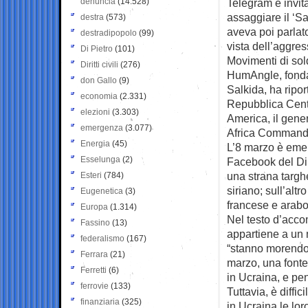
denuncia
(14.528)
Telegram e invit
assaggiare il ‘Sa
destra
(573)
aveva poi parlat
destradipopolo
(99)
vista dell’aggres
Di Pietro
(101)
Movimenti di sold
Diritti civili
(276)
HumAngle, fonda
don Gallo
(9)
Salkida, ha ripo
economia
(2.331)
Repubblica Centra
elezioni
(3.303)
America, il gen
emergenza
(3.077)
Africa Command),
Energia
(45)
L’8 marzo è emer
Esselunga
(2)
Facebook del Dire
una strana targhe
Esteri
(784)
siriano; sull’altr
Eugenetica
(3)
francese e arabo
Europa
(1.314)
Nel testo d’acco
Fassino
(13)
appartiene a un 
federalismo
(167)
“stanno morendo”
Ferrara
(21)
marzo, una fonte
Ferretti
(6)
in Ucraina, e pe
ferrovie
(133)
Tuttavia, è diffi
finanziaria
(325)
in Ucraina le lor