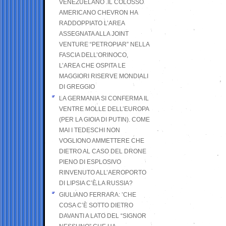
VENEZUELANO .IL COLOSSO
AMERICANO CHEVRON HA
RADDOPPIATO L’AREA
ASSEGNATA ALLA JOINT
VENTURE “PETROPIAR” NELLA
FASCIA DELL’ORINOCO,
L’AREA CHE OSPITA LE
MAGGIORI RISERVE MONDIALI
DI GREGGIO
LA GERMANIA SI CONFERMA IL
VENTRE MOLLE DELL’EUROPA
(PER LA GIOIA DI PUTIN). COME
MAI I TEDESCHI NON
VOGLIONO AMMETTERE CHE
DIETRO AL CASO DEL DRONE
PIENO DI ESPLOSIVO
RINVENUTO ALL’AEROPORTO
DI LIPSIA C’È LA RUSSIA?
GIULIANO FERRARA: ’CHE
COSA C’È SOTTO DIETRO
DAVANTI A LATO DEL “SIGNOR