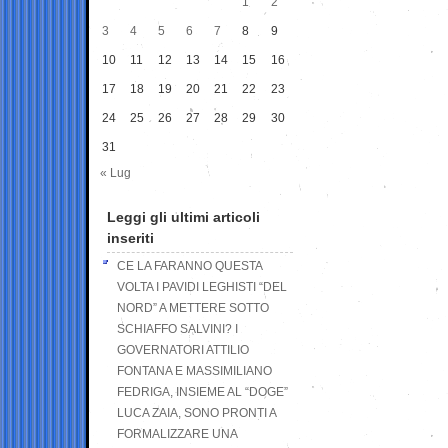
1
2
3
4
5
6
7
8
9
10
11
12
13
14
15
16
17
18
19
20
21
22
23
24
25
26
27
28
29
30
31
« Lug
Leggi gli ultimi articoli
inseriti
CE LA FARANNO QUESTA
VOLTA I PAVIDI LEGHISTI “DEL
NORD” A METTERE SOTTO
SCHIAFFO SALVINI? I
GOVERNATORI ATTILIO
FONTANA E MASSIMILIANO
FEDRIGA, INSIEME AL “DOGE”
LUCA ZAIA, SONO PRONTI A
FORMALIZZARE UNA