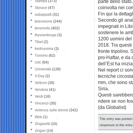
parte dello stato
Stampa
(373)
coinvolta nei co
Storace
(47)
Fin qui la dettagl
subappalti
(31)
Secondo gli anali
televisione
(244)
impegnati in Libi
terremoto
(402)
sostenere le ambi
thyssenkrupp
(3)
1200 uomini del
Tibet
(2)
2018. Tra questi
tredicesima
(3)
fronte tripolino.
Turismo
(62)
pro-Haftar, e da 
Udc
(64)
dell’Est ha inizia
Università
(128)
Nel report ci son
tecniche circost
V-Day
(2)
mm, che sono sta
Veltroni
(30)
Siria.
Vendola
(41)
Questi sarebbero 
Verdi
(16)
ridere se non fo
Vincenzi
(30)
(da Globalist)
violenza sulle donne
(342)
Web
(1)
This entry was posted o
Zingaretti
(10)
responses to this entr
zingari
(14)