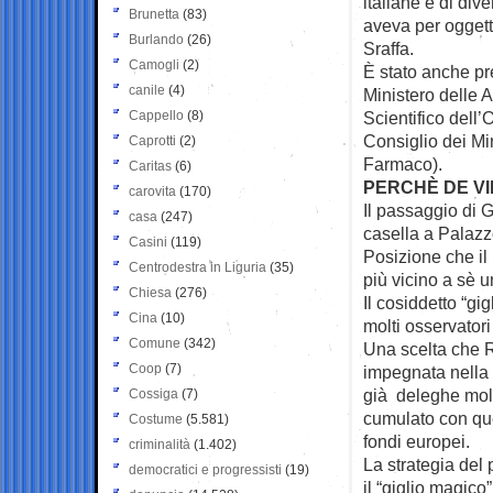
italiane e di div
Brunetta
(83)
aveva per oggett
Burlando
(26)
Sraffa.
Camogli
(2)
È stato anche pr
canile
(4)
Ministero delle A
Cappello
(8)
Scientifico dell
Consiglio dei Mi
Caprotti
(2)
Farmaco).
Caritas
(6)
PERCHÈ DE VI
carovita
(170)
Il passaggio di G
casa
(247)
casella a Palazz
Casini
(119)
Posizione che il
Centrodestra in Liguria
(35)
più vicino a sè u
Chiesa
(276)
Il cosiddetto “gi
Cina
(10)
molti osservatori
Comune
(342)
Una scelta che R
Coop
(7)
impegnata nella 
già deleghe molto
Cossiga
(7)
cumulato con quel
Costume
(5.581)
fondi europei.
criminalità
(1.402)
La strategia del 
democratici e progressisti
(19)
il “giglio magico