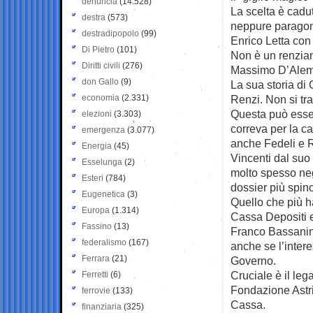
denuncia
(14.528)
La scelta è cadu
destra
(573)
neppure paragon
destradipopolo
(99)
Enrico Letta con
Di Pietro
(101)
Non è un renziano
Diritti civili
(276)
Massimo D’Alema 
don Gallo
(9)
La sua storia di
economia
(2.331)
Renzi. Non si tr
Questa può esser
elezioni
(3.303)
correva per la ca
emergenza
(3.077)
anche Fedeli e R
Energia
(45)
Vincenti dal suo 
Esselunga
(2)
molto spesso neg
Esteri
(784)
dossier più spino
Eugenetica
(3)
Quello che più h
Europa
(1.314)
Cassa Depositi e
Fassino
(13)
Franco Bassanini,
federalismo
(167)
anche se l’inter
Ferrara
(21)
Governo.
Cruciale è il le
Ferretti
(6)
Fondazione Astri
ferrovie
(133)
Cassa.
finanziaria
(325)