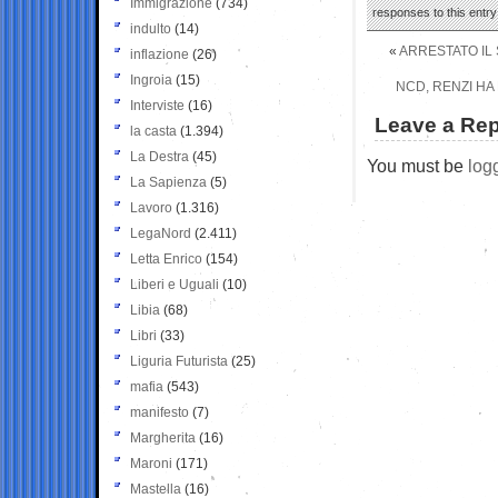
Immigrazione
(734)
responses to this entr
indulto
(14)
«
ARRESTATO IL 
inflazione
(26)
Ingroia
(15)
NCD, RENZI HA
Interviste
(16)
Leave a Rep
la casta
(1.394)
La Destra
(45)
You must be
log
La Sapienza
(5)
Lavoro
(1.316)
LegaNord
(2.411)
Letta Enrico
(154)
Liberi e Uguali
(10)
Libia
(68)
Libri
(33)
Liguria Futurista
(25)
mafia
(543)
manifesto
(7)
Margherita
(16)
Maroni
(171)
Mastella
(16)