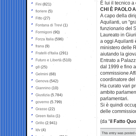
È lui il tecnico 
Fini
(821)
CHI È PAOLO 
fioriere
(5)
A capo della dir
Fitto
(27)
Aquilanti, un “g
Fontana di Trevi
(1)
funzionario del 
Formigoni
(90)
Laureato in Giur
Forza Italia
(596)
a oggi Aquilanti
frana
(9)
ministero delle R
Fratelli d'Italia
(291)
aiutando la giova
Entrato a Palazz
Futuro e Libertà
(510)
dal 1999 e fino a
g8
(25)
commissione Affar
Gelmini
(68)
coordinatore del
Genova
(542)
Ha curato vari pr
Giannino
(10)
ambito parlament
Giustizia
(5.784)
parlamentari.
governo
(5.799)
Si è quindi occup
Grasso
(22)
delle commission
Green Italia
(1)
(da “
il Fatto Qu
Grillo
(2.941)
Idv
(4)
This entry was posted o