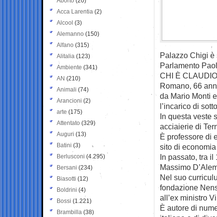
Aborto
(20)
Acca Larentia
(2)
Alcool
(3)
Alemanno
(150)
Alfano
(315)
Palazzo Chigi è s
Alitalia
(123)
Parlamento Paolo
Ambiente
(341)
CHI È CLAUDIO
AN
(210)
Romano, 66 anni,
Animali
(74)
da Mario Monti e
Arancioni
(2)
l’incarico di so
arte
(175)
In questa veste s
Attentato
(329)
acciaierie di Ter
Auguri
(13)
È professore di 
Batini
(3)
sito di economia
In passato, tra i
Berlusconi
(4.295)
Massimo D’Alem
Bersani
(234)
Nel suo curricul
Biasotti
(12)
fondazione Nens,
Boldrini
(4)
all’ex ministro 
Bossi
(1.221)
È autore di numer
Brambilla
(38)