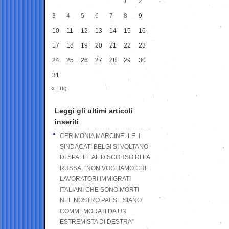
1
2
3
4
5
6
7
8
9
10
11
12
13
14
15
16
17
18
19
20
21
22
23
24
25
26
27
28
29
30
31
« Lug
Leggi gli ultimi articoli
inseriti
CERIMONIA MARCINELLE, I
SINDACATI BELGI SI VOLTANO
DI SPALLE AL DISCORSO DI LA
RUSSA: “NON VOGLIAMO CHE
LAVORATORI IMMIGRATI
ITALIANI CHE SONO MORTI
NEL NOSTRO PAESE SIANO
COMMEMORATI DA UN
ESTREMISTA DI DESTRA”