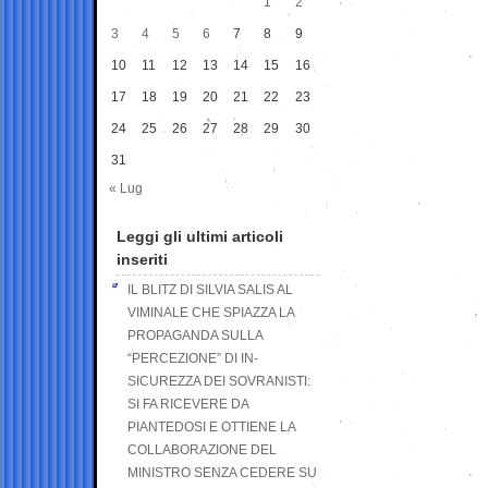
1
2
3
4
5
6
7
8
9
10
11
12
13
14
15
16
17
18
19
20
21
22
23
24
25
26
27
28
29
30
31
« Lug
Leggi gli ultimi articoli
inseriti
IL BLITZ DI SILVIA SALIS AL
VIMINALE CHE SPIAZZA LA
PROPAGANDA SULLA
“PERCEZIONE” DI IN-
SICUREZZA DEI SOVRANISTI:
SI FA RICEVERE DA
PIANTEDOSI E OTTIENE LA
COLLABORAZIONE DEL
MINISTRO SENZA CEDERE SU