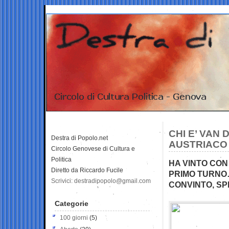
CHI E’ VAN
Destra di Popolo.net
AUSTRIACO
Circolo Genovese di Cultura e
Politica
HA VINTO CON 
Diretto da Riccardo Fucile
PRIMO TURNO
Scrivici: destradipopolo@gmail.com
CONVINTO, SP
Categorie
100 giorni
(5)