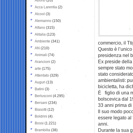
Aborto
(20)
Acca Larentia
(2)
Alcool
(3)
Alemanno
(150)
Alfano
(315)
Alitalia
(123)
Ambiente
(341)
commercio, il Tt
AN
(210)
Questo è l’unico 
presidenza nel b
Animali
(74)
Ex preside della
Arancioni
(2)
sempre stato mo
arte
(175)
stato considerat
Attentato
(329)
ambientalisti: pu
Auguri
(13)
bicicletta, ha di
Batini
(3)
È figlio di una 
Berlusconi
(4.295)
bolscevica dal 19
Bersani
(234)
33 anni prima di 
Biasotti
(12)
Il suo modo poco
Boldrini
(4)
essere legato al 
Bossi
(1.221)
anni.
Durante la sua g
Brambilla
(38)