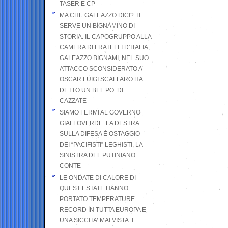
TASER E CP
MA CHE GALEAZZO DICI? TI
SERVE UN BIGNAMINO DI
STORIA. IL CAPOGRUPPO ALLA
CAMERA DI FRATELLI D’ITALIA,
GALEAZZO BIGNAMI, NEL SUO
ATTACCO SCONSIDERATO A
OSCAR LUIGI SCALFARO HA
DETTO UN BEL PO’ DI
CAZZATE
SIAMO FERMI AL GOVERNO
GIALLOVERDE: LA DESTRA
SULLA DIFESA È OSTAGGIO
DEI “PACIFISTI” LEGHISTI, LA
SINISTRA DEL PUTINIANO
CONTE
LE ONDATE DI CALORE DI
QUEST’ESTATE HANNO
PORTATO TEMPERATURE
RECORD IN TUTTA EUROPA E
UNA SICCITA’ MAI VISTA. I