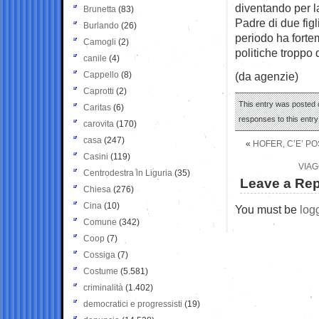
diventando per la
Brunetta
(83)
Padre di due fig
Burlando
(26)
periodo ha forte
Camogli
(2)
politiche troppo 
canile
(4)
Cappello
(8)
(da agenzie)
Caprotti
(2)
This entry was posted o
Caritas
(6)
responses to this entr
carovita
(170)
casa
(247)
«
HOFER, C’E’ PO
Casini
(119)
VIAG
Centrodestra in Liguria
(35)
Leave a Rep
Chiesa
(276)
Cina
(10)
You must be
log
Comune
(342)
Coop
(7)
Cossiga
(7)
Costume
(5.581)
criminalità
(1.402)
democratici e progressisti
(19)