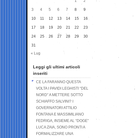
1
2
3
4
5
6
7
8
9
10
11
12
13
14
15
16
17
18
19
20
21
22
23
24
25
26
27
28
29
30
31
« Lug
Leggi gli ultimi articoli
inseriti
CE LA FARANNO QUESTA
VOLTA I PAVIDI LEGHISTI “DEL
NORD” A METTERE SOTTO
SCHIAFFO SALVINI? I
GOVERNATORI ATTILIO
FONTANA E MASSIMILIANO
FEDRIGA, INSIEME AL “DOGE”
LUCA ZAIA, SONO PRONTI A
FORMALIZZARE UNA