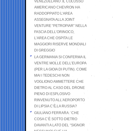
VENEZUELANO .IL COLOSSO
AMERICANO CHEVRON HA
RADDOPPIATO L’AREA
ASSEGNATA ALLA JOINT
VENTURE “PETROPIAR” NELLA
FASCIA DELL’ORINOCO,
L’AREA CHE OSPITA LE
MAGGIORI RISERVE MONDIALI
DI GREGGIO
LA GERMANIA SI CONFERMA IL
VENTRE MOLLE DELL’EUROPA
(PER LA GIOIA DI PUTIN). COME
MAI I TEDESCHI NON
VOGLIONO AMMETTERE CHE
DIETRO AL CASO DEL DRONE
PIENO DI ESPLOSIVO
RINVENUTO ALL’AEROPORTO
DI LIPSIA C’È LA RUSSIA?
GIULIANO FERRARA: ’CHE
COSA C’È SOTTO DIETRO
DAVANTI A LATO DEL “SIGNOR