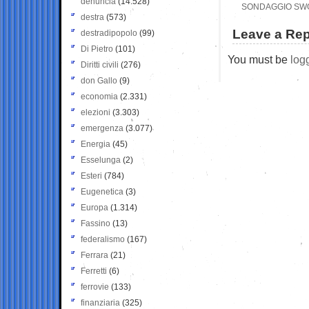
denuncia
(14.528)
SONDAGGIO SWG
destra
(573)
Leave a Rep
destradipopolo
(99)
Di Pietro
(101)
You must be
log
Diritti civili
(276)
don Gallo
(9)
economia
(2.331)
elezioni
(3.303)
emergenza
(3.077)
Energia
(45)
Esselunga
(2)
Esteri
(784)
Eugenetica
(3)
Europa
(1.314)
Fassino
(13)
federalismo
(167)
Ferrara
(21)
Ferretti
(6)
ferrovie
(133)
finanziaria
(325)