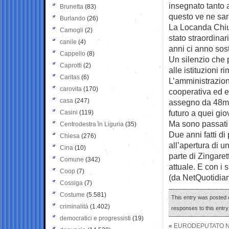
insegnato tanto a
Brunetta
(83)
questo ve ne s
Burlando
(26)
La Locanda Chiu
Camogli
(2)
stato straordinar
canile
(4)
anni ci anno sos
Cappello
(8)
Un silenzio che p
Caprotti
(2)
alle istituzioni r
Caritas
(6)
L’amministrazion
carovita
(170)
cooperativa ed e
casa
(247)
assegno da 48mil
futuro a quei gi
Casini
(119)
Ma sono passati
Centrodestra in Liguria
(35)
Due anni fatti d
Chiesa
(276)
all’apertura di 
Cina
(10)
parte di Zingarett
Comune
(342)
attuale. E con i s
Coop
(7)
(da NetQuotidia
Cossiga
(7)
Costume
(5.581)
This entry was posted 
criminalità
(1.402)
responses to this entr
democratici e progressisti
(19)
«
EURODEPUTATO NE