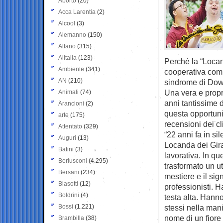
Aborto
(20)
Acca Larentia
(2)
Alcool
(3)
Alemanno
(150)
Alfano
(315)
Alitalia
(123)
Perché la “Locand
Ambiente
(341)
cooperativa com
AN
(210)
sindrome di Dow
Una vera e propri
Animali
(74)
anni tantissime d
Arancioni
(2)
questa opportuni
arte
(175)
recensioni dei cli
Attentato
(329)
“22 anni fa in s
Auguri
(13)
Locanda dei Gira
Batini
(3)
lavorativa. In qu
Berlusconi
(4.295)
trasformato un ut
Bersani
(234)
mestiere e il si
Biasotti
(12)
professionisti. 
Boldrini
(4)
testa alta. Hanno
Bossi
(1.221)
stessi nella man
nome di un fiore
Brambilla
(38)