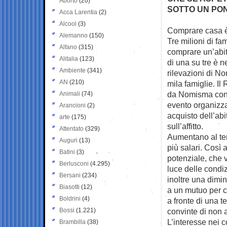
Aborto
(20)
SOTTO UN PO
Acca Larentia
(2)
Alcool
(3)
Comprare casa è 
Alemanno
(150)
Tre milioni di
fam
Alfano
(315)
comprare un’abi
Alitalia
(123)
di una su tre è n
Ambiente
(341)
rilevazioni di N
AN
(210)
mila famiglie. Il
da Nomisma con i
Animali
(74)
evento organizzat
Arancioni
(2)
acquisto dell’ab
arte
(175)
sull’affitto.
Attentato
(329)
Aumentano al te
Auguri
(13)
più salari. Così 
Batini
(3)
potenziale, che v
Berlusconi
(4.295)
luce delle condiz
Bersani
(234)
inoltre una dimi
Biasotti
(12)
a un mutuo per 
Boldrini
(4)
a fronte di una t
Bossi
(1.221)
convinte di non a
L’interesse nei c
Brambilla
(38)