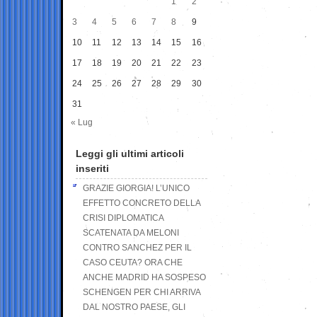
1
2
3
4
5
6
7
8
9
10
11
12
13
14
15
16
17
18
19
20
21
22
23
24
25
26
27
28
29
30
31
« Lug
Leggi gli ultimi articoli
inseriti
GRAZIE GIORGIA! L’UNICO
EFFETTO CONCRETO DELLA
CRISI DIPLOMATICA
SCATENATA DA MELONI
CONTRO SANCHEZ PER IL
CASO CEUTA? ORA CHE
ANCHE MADRID HA SOSPESO
SCHENGEN PER CHI ARRIVA
DAL NOSTRO PAESE, GLI