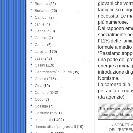
giovani che vorr
Brunetta
(83)
famiglie su cinq
Burlando
(26)
necessità. Le mag
Camogli
(2)
più numerose.
canile
(4)
Dal rapporto eme
Cappello
(8)
specialmente nel
Caprotti
(2)
l’11% delle famig
Caritas
(6)
formule a medio 
carovita
(170)
“Passiamo troppo 
casa
(247)
una parte del pr
energie a immagin
Casini
(119)
introduzione di g
Centrodestra in Liguria
(35)
Nomisma.
Chiesa
(276)
La carenza di all
Cina
(10)
per aiutare i nuo
Comune
(342)
(da agenzie)
Coop
(7)
Cossiga
(7)
This entry was posted 
Costume
(5.581)
responses to this entr
criminalità
(1.402)
«
SCONTRI A
democratici e progressisti
(19)
DELL’ESTREM