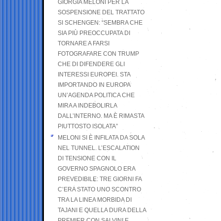
GIORGIA MELONI PER LA
SOSPENSIONE DEL TRATTATO
SI SCHENGEN: “SEMBRA CHE
SIA PIÙ PREOCCUPATA DI
TORNARE A FARSI
FOTOGRAFARE CON TRUMP
CHE DI DIFENDERE GLI
INTERESSI EUROPEI. STA
IMPORTANDO IN EUROPA
UN’AGENDA POLITICA CHE
MIRA A INDEBOLIRLA
DALL’INTERNO. MA È RIMASTA
PIUTTOSTO ISOLATA”
MELONI SI È INFILATA DA SOLA
NEL TUNNEL. L’ESCALATION
DI TENSIONE CON IL
GOVERNO SPAGNOLO ERA
PREVEDIBILE: TRE GIORNI FA
C’ERA STATO UNO SCONTRO
TRA LA LINEA MORBIDA DI
TAJANI E QUELLA DURA DELLA
PREMIER CON SALVINI E