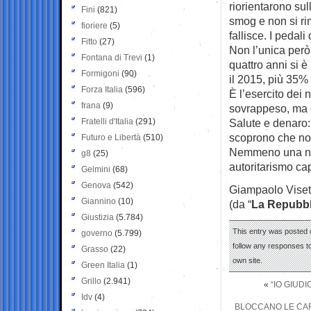
riorientarono sul
Fini
(821)
smog e non si ri
fioriere
(5)
fallisce. I pedal
Fitto
(27)
Non l’unica però. 
Fontana di Trevi
(1)
quattro anni si è
Formigoni
(90)
il 2015, più 35% 
Forza Italia
(596)
È l’esercito dei 
frana
(9)
sovrappeso, ma o
Fratelli d'Italia
(291)
Salute e denaro: 
scoprono che no
Futuro e Libertà
(510)
Nemmeno una nos
g8
(25)
autoritarismo cap
Gelmini
(68)
Genova
(542)
Giampaolo Viset
Giannino
(10)
(da “
La Repubbl
Giustizia
(5.784)
This entry was posted 
governo
(5.799)
follow any responses to
Grasso
(22)
own site.
Green Italia
(1)
Grillo
(2.941)
«
“IO GIUD
Idv
(4)
BLOCCANO LE CART