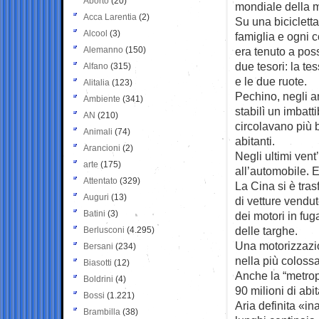
Aborto
(20)
mondiale della m
Acca Larentia
(2)
Su una bicicletta 
Alcool
(3)
famiglia e ogni
Alemanno
(150)
era tenuto a pos
due tesori: la tes
Alfano
(315)
e le due ruote.
Alitalia
(123)
Pechino, negli a
Ambiente
(341)
stabilì un imbatti
AN
(210)
circolavano più b
Animali
(74)
abitanti.
Arancioni
(2)
Negli ultimi vent
arte
(175)
all’automobile. 
Attentato
(329)
La Cina si è tras
Auguri
(13)
di vetture vendu
Batini
(3)
dei motori in fug
delle targhe.
Berlusconi
(4.295)
Una motorizzazio
Bersani
(234)
nella più colossa
Biasotti
(12)
Anche la “metropo
Boldrini
(4)
90 milioni di abi
Bossi
(1.221)
Aria definita «in
Brambilla
(38)