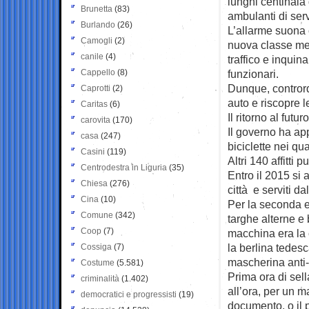
lunghi centinaia 
Brunetta
(83)
ambulanti di serv
Burlando
(26)
L’allarme suona 
Camogli
(2)
nuova classe me
canile
(4)
traffico e inqui
Cappello
(8)
funzionari.
Dunque, contrord
Caprotti
(2)
auto e riscopre l
Caritas
(6)
Il ritorno al fut
carovita
(170)
Il governo ha app
casa
(247)
biciclette nei qu
Casini
(119)
Altri 140 affitti 
Centrodestra in Liguria
(35)
Entro il 2015 si a
Chiesa
(276)
città e serviti da
Cina
(10)
Per la seconda e
Comune
(342)
targhe alterne e b
Coop
(7)
macchina era la 
la berlina tedesca
Cossiga
(7)
mascherina anti
Costume
(5.581)
Prima ora di sell
criminalità
(1.402)
all’ora, per un 
democratici e progressisti
(19)
documento, o il p