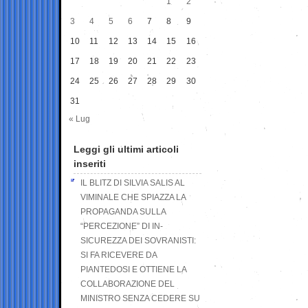
1
2
3
4
5
6
7
8
9
10
11
12
13
14
15
16
17
18
19
20
21
22
23
24
25
26
27
28
29
30
31
« Lug
Leggi gli ultimi articoli
inseriti
IL BLITZ DI SILVIA SALIS AL
VIMINALE CHE SPIAZZA LA
PROPAGANDA SULLA
“PERCEZIONE” DI IN-
SICUREZZA DEI SOVRANISTI:
SI FA RICEVERE DA
PIANTEDOSI E OTTIENE LA
COLLABORAZIONE DEL
MINISTRO SENZA CEDERE SU