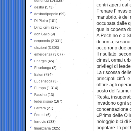
denuncia
(14.528)
centri aperti dal
destra
(573)
Frenare l’invasio
destradipopolo
(99)
manubrio, è del r
Di Pietro
(101)
occupata dalle q
Diritti civili
(276)
quella coperta da
don Gallo
(9)
A Pechino e a Sha
economia
(2.331)
di punta, si sono
occorrono due o
elezioni
(3.303)
Il risultato, sec
emergenza
(3.077)
cinesi, ormai urba
Energia
(45)
privilegi di leade
Esselunga
(2)
La riscossa delle
Esteri
(784)
principali città e
Eugenetica
(3)
offrire agli oper
Europa
(1.314)
posto dell’aumen
Fassino
(13)
Resta, insuperab
federalismo
(167)
invadono ogni spa
Ferrara
(21)
concentrazione di
«Prima delle Oli
Ferretti
(6)
noleggio bici di 
ferrovie
(133)
popolare. In poch
finanziaria
(325)