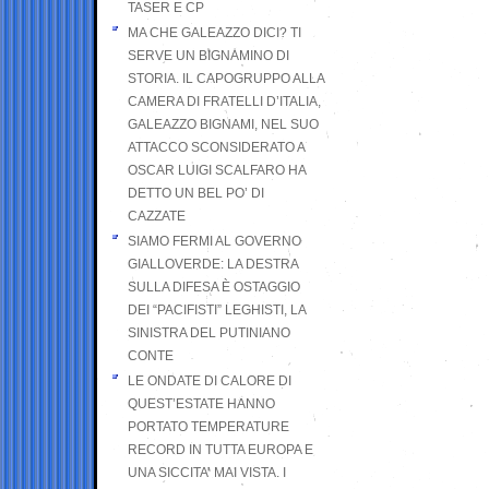
TASER E CP
MA CHE GALEAZZO DICI? TI
SERVE UN BIGNAMINO DI
STORIA. IL CAPOGRUPPO ALLA
CAMERA DI FRATELLI D’ITALIA,
GALEAZZO BIGNAMI, NEL SUO
ATTACCO SCONSIDERATO A
OSCAR LUIGI SCALFARO HA
DETTO UN BEL PO’ DI
CAZZATE
SIAMO FERMI AL GOVERNO
GIALLOVERDE: LA DESTRA
SULLA DIFESA È OSTAGGIO
DEI “PACIFISTI” LEGHISTI, LA
SINISTRA DEL PUTINIANO
CONTE
LE ONDATE DI CALORE DI
QUEST’ESTATE HANNO
PORTATO TEMPERATURE
RECORD IN TUTTA EUROPA E
UNA SICCITA’ MAI VISTA. I