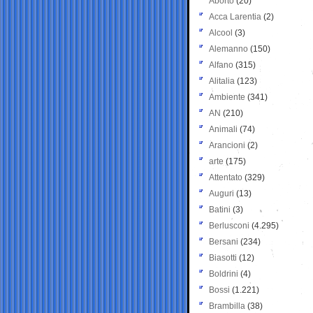
Aborto
(20)
Acca Larentia
(2)
Alcool
(3)
Alemanno
(150)
Alfano
(315)
Alitalia
(123)
Ambiente
(341)
AN
(210)
Animali
(74)
Arancioni
(2)
arte
(175)
Attentato
(329)
Auguri
(13)
Batini
(3)
Berlusconi
(4.295)
Bersani
(234)
Biasotti
(12)
Boldrini
(4)
Bossi
(1.221)
Brambilla
(38)