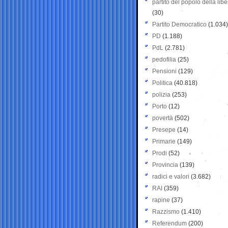
partito del popolo della libe
(30)
Partito Democratico
(1.034)
PD
(1.188)
PdL
(2.781)
pedofilia
(25)
Pensioni
(129)
Politica
(40.818)
polizia
(253)
Porto
(12)
povertà
(502)
Presepe
(14)
Primarie
(149)
Prodi
(52)
Provincia
(139)
radici e valori
(3.682)
RAI
(359)
rapine
(37)
Razzismo
(1.410)
Referendum
(200)