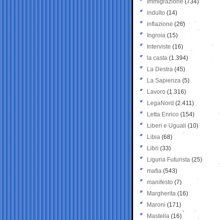
Immigrazione
(734)
indulto
(14)
inflazione
(26)
Ingroia
(15)
Interviste
(16)
la casta
(1.394)
La Destra
(45)
La Sapienza
(5)
Lavoro
(1.316)
LegaNord
(2.411)
Letta Enrico
(154)
Liberi e Uguali
(10)
Libia
(68)
Libri
(33)
Liguria Futurista
(25)
mafia
(543)
manifesto
(7)
Margherita
(16)
Maroni
(171)
Mastella
(16)