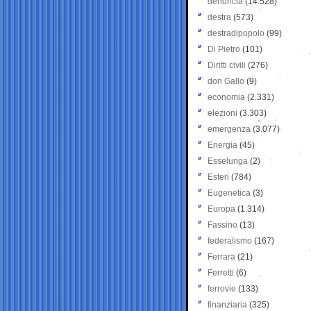
denuncia
(14.528)
destra
(573)
destradipopolo
(99)
Di Pietro
(101)
Diritti civili
(276)
don Gallo
(9)
economia
(2.331)
elezioni
(3.303)
emergenza
(3.077)
Energia
(45)
Esselunga
(2)
Esteri
(784)
Eugenetica
(3)
Europa
(1.314)
Fassino
(13)
federalismo
(167)
Ferrara
(21)
Ferretti
(6)
ferrovie
(133)
finanziaria
(325)