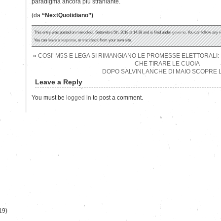
paradigma ancora più straniante.
(da
“NextQuotidiano”)
This entry was posted on mercoledì, Settembre 5th, 2018 at 14:38 and is filed under
governo
. You can follow any 
You can
leave a response
, or
trackback
from your own site.
«
COSI’ M5S E LEGA SI RIMANGIANO LE PROMESSE ELETTORALI:
CHE TIRARE LE CUOIA
DOPO SALVINI, ANCHE DI MAIO SCOPRE LA
Leave a Reply
You must be
logged in
to post a comment.
)
19)