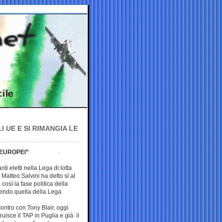
I UE E SI RIMANGIA LE
 EUROPEI”
i eletti nella Lega di lotta
 Matteo Salvini ha detto sì al
così la fase politica della
endo quella della Lega
ncontro con Tony Blair, oggi
uisce il TAP in Puglia e già il