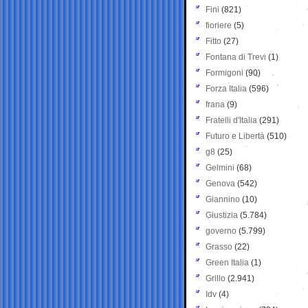
Fini
(821)
fioriere
(5)
Fitto
(27)
Fontana di Trevi
(1)
Formigoni
(90)
Forza Italia
(596)
frana
(9)
Fratelli d'Italia
(291)
Futuro e Libertà
(510)
g8
(25)
Gelmini
(68)
Genova
(542)
Giannino
(10)
Giustizia
(5.784)
governo
(5.799)
Grasso
(22)
Green Italia
(1)
Grillo
(2.941)
Idv
(4)