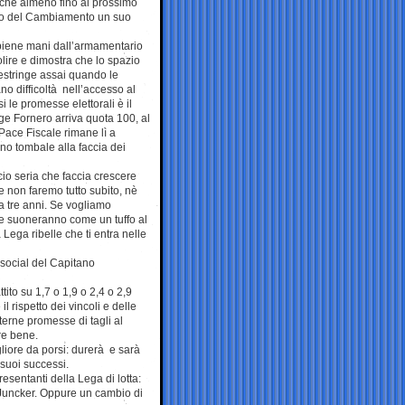
 che almeno fino al prossimo
no del Cambiamento un suo
a piene mani dall’armamentario
ire e dimostra che lo spazio
restringe assai quando le
no difficoltà nell’accesso al
i le promesse elettorali è il
ge Fornero arriva quota 100, al
a Pace Fiscale rimane lì a
no tombale alla faccia dei
io seria che faccia crescere
he non faremo tutto subito, nè
 a tre anni. Se vogliamo
he suoneranno come un tuffo al
 Lega ribelle che ti entra nelle
 social del Capitano
tito su 1,7 o 1,9 o 2,4 o 2,9
il rispetto dei vincoli e delle
terne promesse di tagli al
re bene.
liore da porsi: durerà e sarà
suoi successi.
esentanti della Lega di lotta:
 Juncker. Oppure un cambio di