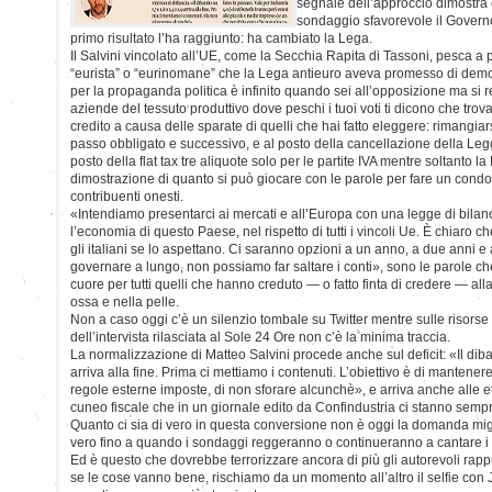
segnale dell’approccio dimostra
sondaggio sfavorevole il Gover
primo risultato l’ha raggiunto: ha cambiato la Lega.
Il Salvini vincolato all’UE, come la Secchia Rapita di Tassoni, pesca 
“eurista” o “eurinomane” che la Lega antieuro aveva promesso di demol
per la propaganda politica è infinito quando sei all’opposizione ma si 
aziende del tessuto produttivo dove peschi i tuoi voti ti dicono che trova
credito a causa delle sparate di quelli che hai fatto eleggere: rimangiars
passo obbligato e successivo, e al posto della cancellazione della Leg
posto della flat tax tre aliquote solo per le partite IVA mentre soltanto l
dimostrazione di quanto si può giocare con le parole per fare un condo
contribuenti onesti.
«Intendiamo presentarci ai mercati e all’Europa con una legge di bilanc
l’economia di questo Paese, nel rispetto di tutti i vincoli Ue. È chiaro c
gli italiani se lo aspettano. Ci saranno opzioni a un anno, a due anni e
governare a lungo, non possiamo far saltare i conti», sono le parole c
cuore per tutti quelli che hanno creduto — o fatto finta di credere — alla
ossa e nella pelle.
Non a caso oggi c’è un silenzio tombale su Twitter mentre sulle risorse
dell’intervista rilasciata al Sole 24 Ore non c’è la minima traccia.
La normalizzazione di Matteo Salvini procede anche sul deficit: «Il dibat
arriva alla fine. Prima ci mettiamo i contenuti. L’obiettivo è di mantenere 
regole esterne imposte, di non sforare alcunchè», e arriva anche alle e
cuneo fiscale che in un giornale edito da Confindustria ci stanno semp
Quanto ci sia di vero in questa conversione non è oggi la domanda mig
vero fino a quando i sondaggi reggeranno o continueranno a cantare i 
Ed è questo che dovrebbe terrorizzare ancora di più gli autorevoli rappr
se le cose vanno bene, rischiamo da un momento all’altro il selfie con