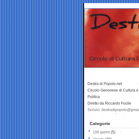
Destra di Popolo.net
Circolo Genovese di Cultura e
Politica
Diretto da Riccardo Fucile
Scrivici: destradipopolo@gma
Categorie
100 giorni
(5)