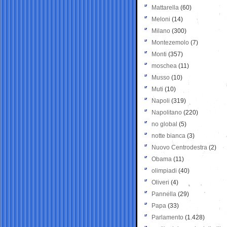
Mattarella
(60)
Meloni
(14)
Milano
(300)
Montezemolo
(7)
Monti
(357)
moschea
(11)
Musso
(10)
Muti
(10)
Napoli
(319)
Napolitano
(220)
no global
(5)
notte bianca
(3)
Nuovo Centrodestra
(2)
Obama
(11)
olimpiadi
(40)
Oliveri
(4)
Pannella
(29)
Papa
(33)
Parlamento
(1.428)