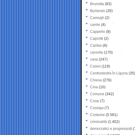
Brunetta
(83)
Burlando
(26)
Camogli
(2)
canile
(4)
Cappello
(8)
Caprotti
(2)
Caritas
(6)
carovita
(170)
casa
(247)
Casini
(119)
Centrodestra in Liguria
(35
Chiesa
(276)
Cina
(10)
Comune
(342)
Coop
(7)
Cossiga
(7)
Costume
(5.581)
criminalità
(1.402)
democratici e progressisti
(