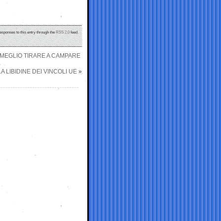
responses to this entry through the
RSS 2.0
feed.
 MEGLIO TIRARE A CAMPARE
 LIBIDINE DEI VINCOLI UE
»