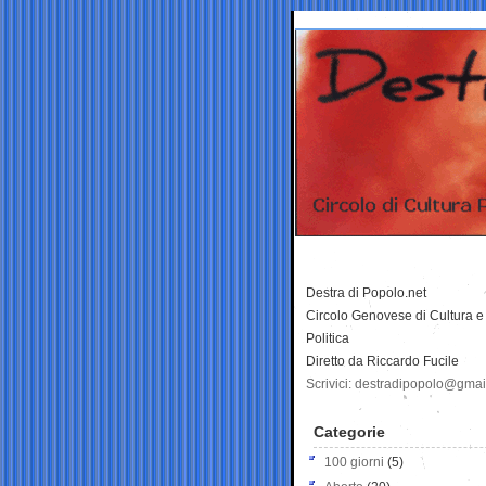
Destra di Popolo.net
Circolo Genovese di Cultura e
Politica
Diretto da Riccardo Fucile
Scrivici: destradipopolo@gma
Categorie
100 giorni
(5)