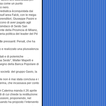
sa come un punto
co nero.
mediatica èconquistata dai
sull’area Falck, con le mega-
prenditori, Giuseppe Pasini e
icono di aver pagato agli
 sindaco di Sesto San
nte della Provincia di Milano,
eria politica del leader del Pd
te pressanti: Penati, che ha
ro e realizzato una plusvalenza
tati e di polemiche
ma Sesto”, Walter Mapelli e
ssegno della Banca Popolare di
a società del gruppo Gavio, la
le non è mai stata conclusa e i
terina, che incassava per conto
i Caterina manda il 26 aprile
 di cui chiede la restituzione:
cussioni, proponendo, nel
quando ha proposto l’intervento