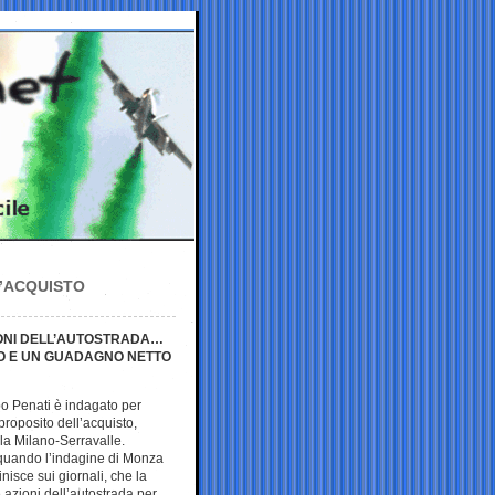
L’ACQUISTO
IONI DELL’AUTOSTRADA…
URO E UN GUADAGNO NETTO
ppo Penati è indagato per
roposito dell’acquisto,
lla Milano-Serravalle.
 quando l’indagine di Monza
inisce sui giornali, che la
azioni dell’autostrada per