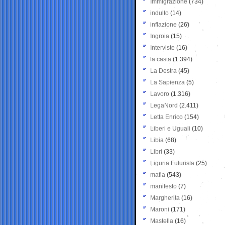
Immigrazione
(734)
indulto
(14)
inflazione
(26)
Ingroia
(15)
Interviste
(16)
la casta
(1.394)
La Destra
(45)
La Sapienza
(5)
Lavoro
(1.316)
LegaNord
(2.411)
Letta Enrico
(154)
Liberi e Uguali
(10)
Libia
(68)
Libri
(33)
Liguria Futurista
(25)
mafia
(543)
manifesto
(7)
Margherita
(16)
Maroni
(171)
Mastella
(16)