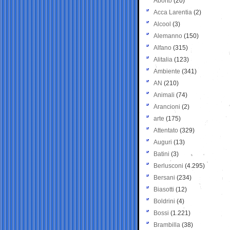
Aborto
(20)
Acca Larentia
(2)
Alcool
(3)
Alemanno
(150)
Alfano
(315)
Alitalia
(123)
Ambiente
(341)
AN
(210)
Animali
(74)
Arancioni
(2)
arte
(175)
Attentato
(329)
Auguri
(13)
Batini
(3)
Berlusconi
(4.295)
Bersani
(234)
Biasotti
(12)
Boldrini
(4)
Bossi
(1.221)
Brambilla
(38)