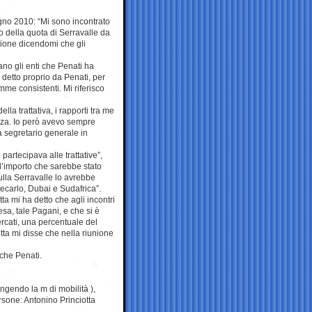
ugno 2010: “Mi sono incontrato
o della quota di Serravalle da
zione dicendomi che gli
ano gli enti che Penati ha
u detto proprio da Penati, per
me consistenti. Mi riferisco
lla trattativa, i rapporti tra me
nza. Io però avevo sempre
a segretario generale in
partecipava alle trattative”,
 l’importo che sarebbe stato
lla Serravalle lo avrebbe
ecarlo, Dubai e Sudafrica”.
tta mi ha detto che agli incontri
sa, tale Pagani, e che si è
rcati, una percentuale del
ta mi disse che nella riunione
che Penati.
ngendo la m di mobilità ),
ersone: Antonino Princiotta