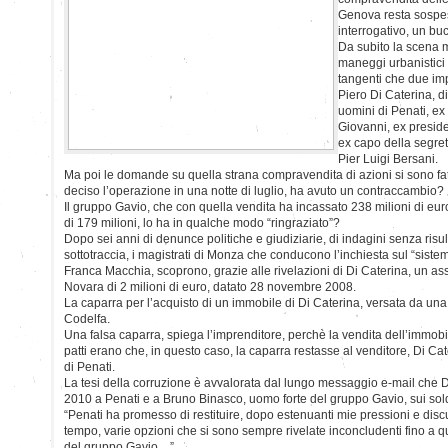
Genova resta sospe
interrogativo, un bu
Da subito la scena 
maneggi urbanistici 
tangenti che due im
Piero Di Caterina, d
uomini di Penati, ex
Giovanni, ex preside
ex capo della segret
Pier Luigi Bersani.
Ma poi le domande su quella strana compravendita di azioni si sono fat
deciso l’operazione in una notte di luglio, ha avuto un contraccambio?
Il gruppo Gavio, che con quella vendita ha incassato 238 milioni di eu
di 179 milioni, lo ha in qualche modo “ringraziato”?
Dopo sei anni di denunce politiche e giudiziarie, di indagini senza risul
sottotraccia, i magistrati di Monza che conducono l’inchiesta sul “siste
Franca Macchia, scoprono, grazie alle rivelazioni di Di Caterina, un a
Novara di 2 milioni di euro, datato 28 novembre 2008.
La caparra per l’acquisto di un immobile di Di Caterina, versata da un
Codelfa.
Una falsa caparra, spiega l’imprenditore, perchè la vendita dell’immobi
patti erano che, in questo caso, la caparra restasse al venditore, Di Ca
di Penati.
La tesi della corruzione è avvalorata dal lungo messaggio e-mail che D
2010 a Penati e a Bruno Binasco, uomo forte del gruppo Gavio, sui soldi
“Penati ha promesso di restituire, dopo estenuanti mie pressioni e dis
tempo, varie opzioni che si sono sempre rivelate inconcludenti fino a 
del gruppo Gavio…”.