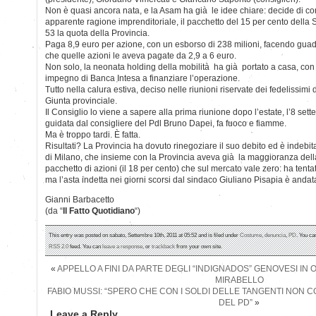
Non è quasi ancora nata, e la Asam ha già le idee chiare: decide di c
apparente ragione imprenditoriale, il pacchetto del 15 per cento della S
53 la quota della Provincia.
Paga 8,9 euro per azione, con un esborso di 238 milioni, facendo gua
che quelle azioni le aveva pagate da 2,9 a 6 euro.
Non solo, la neonata holding della mobilità ha già portato a casa, con t
impegno di Banca Intesa a finanziare l’operazione.
Tutto nella calura estiva, deciso nelle riunioni riservate dei fedelissimi d
Giunta provinciale.
Il Consiglio lo viene a sapere alla prima riunione dopo l’estate, l’8 se
guidata dal consigliere del Pdl Bruno Dapei, fa fuoco e fiamme.
Ma è troppo tardi. È fatta.
Risultati? La Provincia ha dovuto rinegoziare il suo debito ed è indebi
di Milano, che insieme con la Provincia aveva già la maggioranza dell
pacchetto di azioni (il 18 per cento) che sul mercato vale zero: ha tenta
ma l’asta indetta nei giorni scorsi dal sindaco Giuliano Pisapia è andat
Gianni Barbacetto
(da “
Il Fatto Quotidiano
“)
This entry was posted on sabato, Settembre 10th, 2011 at 05:52 and is filed under
Costume
,
denuncia
,
PD
. You ca
RSS 2.0
feed. You can
leave a response
, or
trackback
from your own site.
«
APPELLO A FINI DA PARTE DEGLI “INDIGNADOS” GENOVESI IN 
MIRABELLO
FABIO MUSSI: “SPERO CHE CON I SOLDI DELLE TANGENTI NON
DEL PD”
»
Leave a Reply