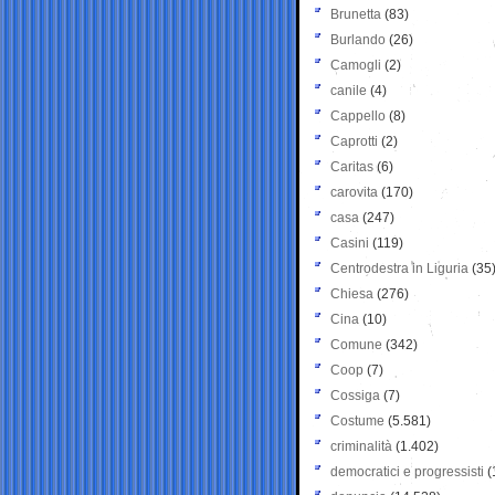
Brunetta
(83)
Burlando
(26)
Camogli
(2)
canile
(4)
Cappello
(8)
Caprotti
(2)
Caritas
(6)
carovita
(170)
casa
(247)
Casini
(119)
Centrodestra in Liguria
(35
Chiesa
(276)
Cina
(10)
Comune
(342)
Coop
(7)
Cossiga
(7)
Costume
(5.581)
criminalità
(1.402)
democratici e progressisti
(