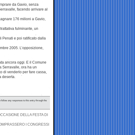
omprare da Gavio, senza
erravalle, facendo arrivare al
dagnare 176 milioni a Gavio,
rattativa fulminante, un
i Penati e poi ratificato dalla
ttembre 2005. L’opposizione,
tata ancora oggi. E il Comune
a Serravalle, ora ha un
to di venderlo per fare cassa,
a deserta.
n follow any responses to this entry through the
OCCASIONE DELLA FESTA DI
 COMPRASSERO I CONGRESSI