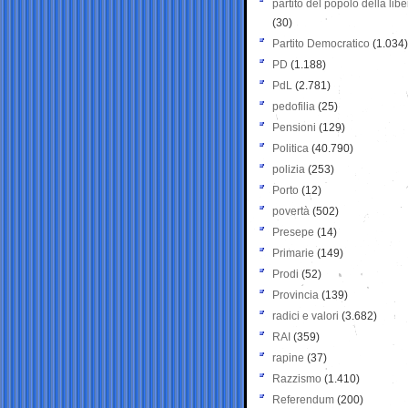
partito del popolo della libe
(30)
Partito Democratico
(1.034)
PD
(1.188)
PdL
(2.781)
pedofilia
(25)
Pensioni
(129)
Politica
(40.790)
polizia
(253)
Porto
(12)
povertà
(502)
Presepe
(14)
Primarie
(149)
Prodi
(52)
Provincia
(139)
radici e valori
(3.682)
RAI
(359)
rapine
(37)
Razzismo
(1.410)
Referendum
(200)