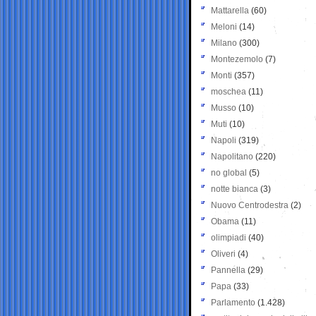
Mattarella
(60)
Meloni
(14)
Milano
(300)
Montezemolo
(7)
Monti
(357)
moschea
(11)
Musso
(10)
Muti
(10)
Napoli
(319)
Napolitano
(220)
no global
(5)
notte bianca
(3)
Nuovo Centrodestra
(2)
Obama
(11)
olimpiadi
(40)
Oliveri
(4)
Pannella
(29)
Papa
(33)
Parlamento
(1.428)