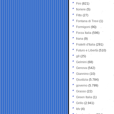
Fini
(821)
fioriere
(5)
Fitto
(27)
Fontana di Trevi
(1)
Formigoni
(90)
Forza Italia
(596)
frana
(9)
Fratelli d'Italia
(291)
Futuro e Libertà
(510)
g8
(25)
Gelmini
(68)
Genova
(542)
Giannino
(10)
Giustizia
(5.784)
governo
(5.799)
Grasso
(22)
Green Italia
(1)
Grillo
(2.941)
Idv
(4)