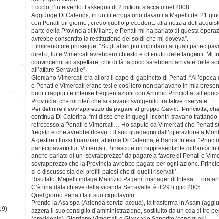
Eccolo, l’intervento: l’assegno di 2 milioni staccato nel 2008.
Aggiunge Di Caterina, in un interrogatorio davanti a Mapelli del 21 gi
con Penati un giorno , credo quello precedente alla notizia dell’acquist
parte della Provincia di Milano, e Penati mi ha parlato di questa opera
avrebbe consentito la restituzione dei soldi che mi doveva”.
L’imprenditore prosegue: “Sugli affari più importanti ai quali partecipav
diretto, lui e Vimercati avrebbero chiesto e ottenuto delle tangenti. Mi f
convincermi ad aspettare, che di là a poco sarebbero arrivate delle som
all’affare Serravalle”.
Giordano Vimercati era allora il capo di gabinetto di Penati. “All’epoca de
e Penati e Vimercati erano tesi e così loro non parlavano in mia prese
buoni rapporti e intense frequentazioni con Antonio Princiotta, all’epoc
Provincia, che mi riferì che si stavano svolgendo trattative riservate”.
Per definire il sovrapprezzo da pagare al gruppo Gavio: “Princiotta, che 
continua Di Caterina, “mi disse che in quegli incontri stavano trattando
)
retrocesso a Penati e Vimercati… Ho saputo da Vimercati che Penati su
fregato e che avrebbe ricevuto il suo guadagno dall’operazione a Mont
A gestire i flussi finanziari, afferma Di Caterina, è Banca Intesa: “Princio
partecipavano lui, Vimercati, Binasco e un rappresentante di Banca Inte
anche parlato di un ‘sovrapprezzo’ da pagare a favore di Penati e Vime
sovrapprezzo che la Provincia avrebbe pagato per ogni azione. Princiot
si è discusso sia dei profili palesi che di quelli riservati”.
Risultato: Mapelli indaga Maurizio Pagani, manager di Intesa. E ora an
C’è una data chiave della vicenda Serravalle: è il 29 luglio 2005.
Quel giorno Penati fa il suo capolavoro.
Prende la Asa spa (Azienda servizi acqua), la trasforma in Asam (aggiu
19)
azzera il suo consiglio d’amministrazione, sostituito da un cda di tre p
(presidente), Giordano Vimercati e Giancarlo Saporito (consiglieri).