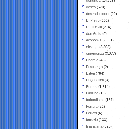
denuncia
(14.528)
destra
(573)
destradipopolo
(99)
Di Pietro
(101)
Diritti civili
(276)
don Gallo
(9)
economia
(2.331)
elezioni
(3.303)
emergenza
(3.077)
Energia
(45)
Esselunga
(2)
Esteri
(784)
Eugenetica
(3)
Europa
(1.314)
Fassino
(13)
federalismo
(167)
Ferrara
(21)
Ferretti
(6)
ferrovie
(133)
finanziaria
(325)