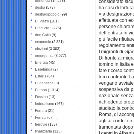
denuncia
(14.528)
considerato sicu
ha casi di tortur
destra
(573)
«la designazione
destradipopolo
(99)
effettuata con ec
Di Pietro
(101)
persone chiaramen
Diritti civili
(276)
dell’entrata in v
don Gallo
(9)
più facile rifiut
economia
(2.331)
regolamento entr
elezioni
(3.303)
I migranti di Gja
emergenza
(3.077)
Di fronte ai migr
Energia
(45)
tornino in Italia
Esselunga
(2)
fare ricorso contr
loro confronti. 
Esteri
(784)
vengano avviate 
Eugenetica
(3)
sospensiva da par
Europa
(1.314)
nazionale senza 
Fassino
(13)
richiedente prot
federalismo
(167)
studiato la cont
Ferrara
(21)
Roma, di accomp
Ferretti
(6)
agli accordi con 
ferrovie
(133)
tramontata dopo l
finanziaria
(325)
I centri in Albani