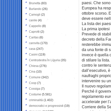
paesi. Che sono 
Brunetta
(83)
Europea ha respi
Burlando
(26)
ottobre scorso. 
Camogli
(2)
deve essere nell
canile
(4)
La lista dei paesi
Cappello
(8)
La prima ipotesi
Caprotti
(2)
Prevede di stabi
Caritas
(6)
decreto della Far
carovita
(170)
resterebbe immuta
casa
(247)
da una fonte di 
invece è quella d
Casini
(119)
di stilare la lis
Centrodestra in Liguria
(35)
contro le senten
Chiesa
(276)
dall’esecutivo, è
Cina
(10)
naufraghi propri
Comune
(342)
intervenire su un
Coop
(7)
Il nuovo regola
Cossiga
(7)
Perché il governo
Costume
(5.581)
regolamento euro
criminalità
(1.402)
accelerate per l’
democratici e progressisti
(19)
Corriere della S