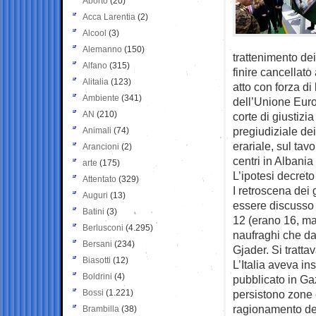
Aborto
(20)
Acca Larentia
(2)
Alcool
(3)
Alemanno
(150)
trattenimento dei
Alfano
(315)
finire cancellat
Alitalia
(123)
atto con forza di
Ambiente
(341)
dell’Unione Europ
AN
(210)
corte di giustizi
pregiudiziale dei
Animali
(74)
erariale, sul tavo
Arancioni
(2)
centri in Albania
arte
(175)
L’ipotesi decreto
Attentato
(329)
I retroscena dei
Auguri
(13)
essere discusso n
Batini
(3)
12 (erano 16, ma 
Berlusconi
(4.295)
naufraghi che dal
Bersani
(234)
Gjader. Si tratta
Biasotti
(12)
L’Italia aveva i
Boldrini
(4)
pubblicato in Ga
Bossi
(1.221)
persistono zone e
ragionamento del
Brambilla
(38)