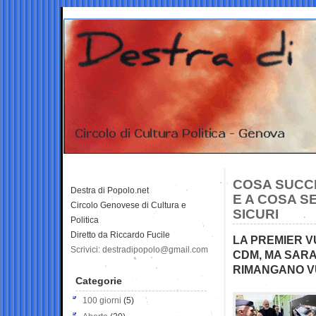
COSA SUCCE
Destra di Popolo.net
E A COSA S
Circolo Genovese di Cultura e
SICURI
Politica
Diretto da Riccardo Fucile
LA PREMIER V
Scrivici: destradipopolo@gmail.com
CDM, MA SARA’
RIMANGANO V
Categorie
100 giorni
(5)