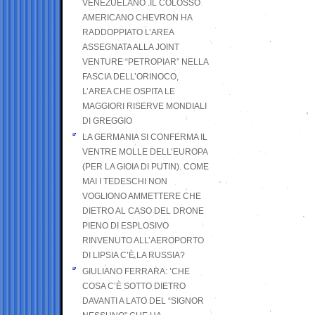
VENEZUELANO .IL COLOSSO
AMERICANO CHEVRON HA
RADDOPPIATO L’AREA
ASSEGNATA ALLA JOINT
VENTURE “PETROPIAR” NELLA
FASCIA DELL’ORINOCO,
L’AREA CHE OSPITA LE
MAGGIORI RISERVE MONDIALI
DI GREGGIO
LA GERMANIA SI CONFERMA IL
VENTRE MOLLE DELL’EUROPA
(PER LA GIOIA DI PUTIN). COME
MAI I TEDESCHI NON
VOGLIONO AMMETTERE CHE
DIETRO AL CASO DEL DRONE
PIENO DI ESPLOSIVO
RINVENUTO ALL’AEROPORTO
DI LIPSIA C’È LA RUSSIA?
GIULIANO FERRARA: ’CHE
COSA C’È SOTTO DIETRO
DAVANTI A LATO DEL “SIGNOR