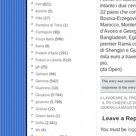
Fini
(821)
Intanto i due cent
fioriere
(5)
22 paesi che con
Bosnia-Erzegovi
Fitto
(27)
Marocco, Monten
Fontana di Trevi
(1)
d’Avorio e Georg
Formigoni
(90)
Bangladesh, Egit
Forza Italia
(596)
premier Rama cos
frana
(9)
di Shengjin e Gja
Fratelli d'Italia
(291)
mila euro a trav
Futuro e Libertà
(510)
più.
g8
(25)
(da Open)
Gelmini
(68)
Genova
(542)
This entry was posted o
responses to this entr
Giannino
(10)
Giustizia
(5.784)
«
LAVORARE AL FR
governo
(5.799)
IL PD CHIEDE LE D
GIORNO LA MAGISTR
Grasso
(22)
Green Italia
(1)
Leave a Rep
Grillo
(2.941)
You must be
log
Idv
(4)