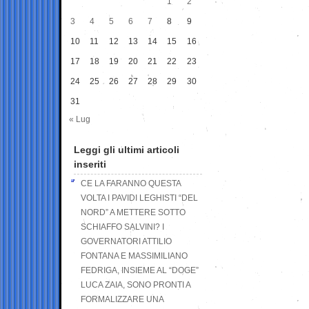
1
2
3
4
5
6
7
8
9
10
11
12
13
14
15
16
17
18
19
20
21
22
23
24
25
26
27
28
29
30
31
« Lug
Leggi gli ultimi articoli
inseriti
CE LA FARANNO QUESTA
VOLTA I PAVIDI LEGHISTI “DEL
NORD” A METTERE SOTTO
SCHIAFFO SALVINI? I
GOVERNATORI ATTILIO
FONTANA E MASSIMILIANO
FEDRIGA, INSIEME AL “DOGE”
LUCA ZAIA, SONO PRONTI A
FORMALIZZARE UNA