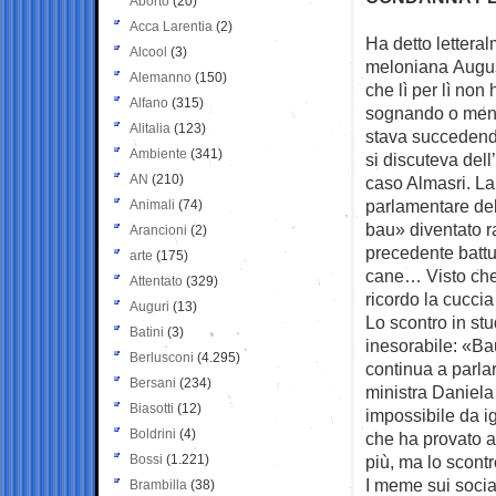
Aborto
(20)
Acca Larentia
(2)
Ha detto letteral
Alcool
(3)
meloniana
Augus
Alemanno
(150)
che lì per lì non
Alfano
(315)
sognando o meno.
Alitalia
(123)
stava succedend
Ambiente
(341)
si discuteva dell
AN
(210)
caso Almasri. La
parlamentare del
Animali
(74)
bau» diventato r
Arancioni
(2)
precedente battu
arte
(175)
cane… Visto che 
Attentato
(329)
ricordo la cuccia
Auguri
(13)
Lo scontro in st
Batini
(3)
inesorabile: «B
Berlusconi
(4.295)
continua a parlar
Bersani
(234)
ministra Daniela
Biasotti
(12)
impossibile da i
Boldrini
(4)
che ha provato a 
Bossi
(1.221)
più, ma lo scontr
I meme sui socia
Brambilla
(38)