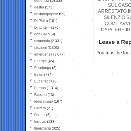
denuncia
(14.528)
SUL CASO
destra
(573)
ARRESTATO I
destradipopolo
(99)
SILENZIO S
Di Pietro
(101)
COME AVVE
Diritti civili
(276)
CARCERE IRA
don Gallo
(9)
economia
(2.331)
Leave a Rep
elezioni
(3.303)
You must be
log
emergenza
(3.077)
Energia
(45)
Esselunga
(2)
Esteri
(784)
Eugenetica
(3)
Europa
(1.314)
Fassino
(13)
federalismo
(167)
Ferrara
(21)
Ferretti
(6)
ferrovie
(133)
finanziaria
(325)