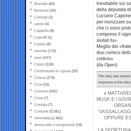
Inevitabile sui s
Brunetta
(83)
della deputata di 
Burlando
(26)
Luciano Capone, 
Camogli
(2)
per ironizzare s
canile
(4)
che ci sono probl
Cappello
(8)
compreso il signi
Caprotti
(2)
aiutali tu».
Caritas
(6)
Meglio dei «frate
carovita
(170)
duo comico della
casa
(247)
cretino».
(da Open)
Casini
(119)
Centrodestra in Liguria
(35)
This entry was posted o
Chiesa
(276)
responses to this entr
Cina
(10)
Comune
(342)
«
MATTAREL
Coop
(7)
MUSK E I SOVR
Cossiga
(7)
ORGANI
‘VASSALLAGGI
Costume
(5.581)
OPPURE ES
criminalità
(1.402)
democratici e progressisti
(19)
LA SFORTUNA 