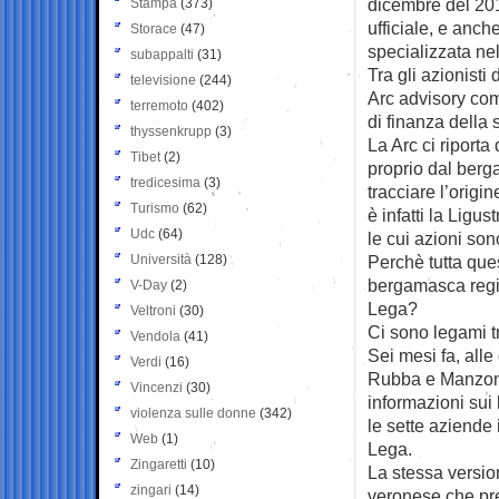
dicembre del 201
Stampa
(373)
ufficiale, e anch
Storace
(47)
specializzata nel
subappalti
(31)
Tra gli azionisti
televisione
(244)
Arc advisory com
terremoto
(402)
di finanza della 
thyssenkrupp
(3)
La Arc ci riporta
Tibet
(2)
proprio dal berg
tredicesima
(3)
tracciare l’origi
Turismo
(62)
è infatti la Lig
Udc
(64)
le cui azioni son
Università
(128)
Perchè tutta ques
bergamasca regist
V-Day
(2)
Lega?
Veltroni
(30)
Ci sono legami tr
Vendola
(41)
Sei mesi fa, all
Verdi
(16)
Rubba e Manzoni
Vincenzi
(30)
informazioni sui
violenza sulle donne
(342)
le sette aziende 
Web
(1)
Lega.
Zingaretti
(10)
La stessa versio
zingari
(14)
veronese che pre