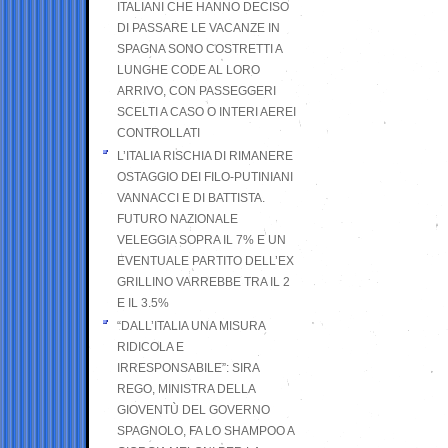
ITALIANI CHE HANNO DECISO
DI PASSARE LE VACANZE IN
SPAGNA SONO COSTRETTI A
LUNGHE CODE AL LORO
ARRIVO, CON PASSEGGERI
SCELTI A CASO O INTERI AEREI
CONTROLLATI
L’ITALIA RISCHIA DI RIMANERE
OSTAGGIO DEI FILO-PUTINIANI
VANNACCI E DI BATTISTA.
FUTURO NAZIONALE
VELEGGIA SOPRA IL 7% E UN
EVENTUALE PARTITO DELL’EX
GRILLINO VARREBBE TRA IL 2
E IL 3.5%
“DALL’ITALIA UNA MISURA
RIDICOLA E
IRRESPONSABILE”: SIRA
REGO, MINISTRA DELLA
GIOVENTÙ DEL GOVERNO
SPAGNOLO, FA LO SHAMPOO A