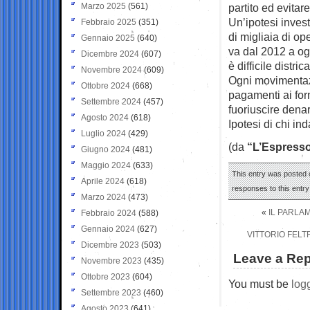
Marzo 2025
(561)
partito ed evitare
Un’ipotesi invest
Febbraio 2025
(351)
di migliaia di op
Gennaio 2025
(640)
va dal 2012 a ogg
Dicembre 2024
(607)
è difficile districa
Novembre 2024
(609)
Ogni movimentazi
Ottobre 2024
(668)
pagamenti ai forn
Settembre 2024
(457)
fuoriuscire denar
Agosto 2024
(618)
Ipotesi di chi in
Luglio 2024
(429)
(da
“L’Espresso
Giugno 2024
(481)
Maggio 2024
(633)
This entry was posted 
Aprile 2024
(618)
responses to this entr
Marzo 2024
(473)
«
IL PARLA
Febbraio 2024
(588)
Gennaio 2024
(627)
VITTORIO FELT
Dicembre 2023
(503)
Leave a Rep
Novembre 2023
(435)
Ottobre 2023
(604)
You must be
log
Settembre 2023
(460)
Agosto 2023
(641)