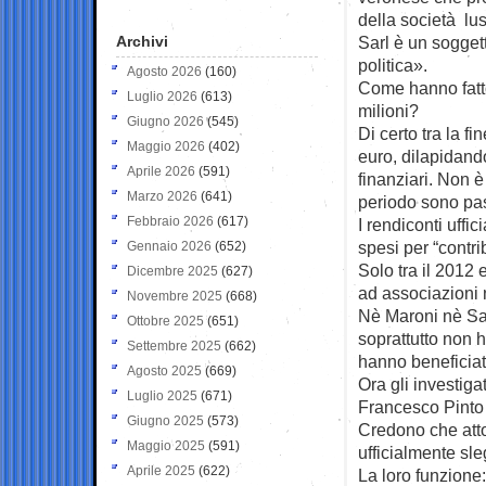
della società lu
Archivi
Sarl è un soggett
politica».
Agosto 2026
(160)
Come hanno fatto 
Luglio 2026
(613)
milioni?
Giugno 2026
(545)
Di certo tra la f
Maggio 2026
(402)
euro, dilapidando
Aprile 2026
(591)
finanziari. Non è
Marzo 2026
(641)
periodo sono pa
Febbraio 2026
(617)
I rendiconti uffi
spesi per “contri
Gennaio 2026
(652)
Solo tra il 2012 
Dicembre 2025
(627)
ad associazioni 
Novembre 2025
(668)
Nè Maroni nè Sal
Ottobre 2025
(651)
soprattutto non 
Settembre 2025
(662)
hanno beneficiat
Agosto 2025
(669)
Ora gli investiga
Luglio 2025
(671)
Francesco Pinto 
Giugno 2025
(573)
Credono che atto
Maggio 2025
(591)
ufficialmente sle
Aprile 2025
(622)
La loro funzione