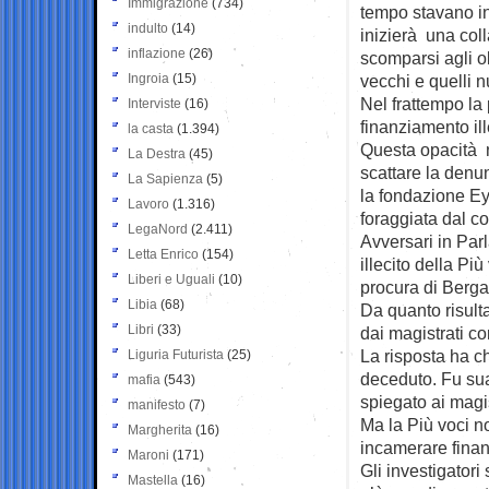
Immigrazione
(734)
tempo stavano in
indulto
(14)
inizierà una coll
inflazione
(26)
scomparsi agli ol
Ingroia
(15)
vecchi e quelli n
Nel frattempo la
Interviste
(16)
finanziamento ill
la casta
(1.394)
Questa opacità n
La Destra
(45)
scattare la denu
La Sapienza
(5)
la fondazione Ey
Lavoro
(1.316)
foraggiata dal co
LegaNord
(2.411)
Avversari in Parl
Letta Enrico
(154)
illecito della Pi
Liberi e Uguali
(10)
procura di Berga
Libia
(68)
Da quanto risulta
Libri
(33)
dai magistrati co
La risposta ha c
Liguria Futurista
(25)
deceduto. Fu sua
mafia
(543)
spiegato ai magis
manifesto
(7)
Ma la Più voci n
Margherita
(16)
incamerare finanz
Maroni
(171)
Gli investigatori
Mastella
(16)