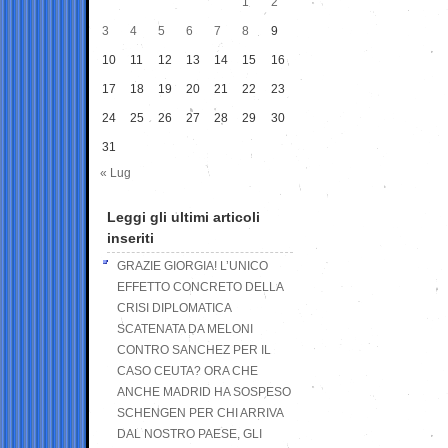
1
2
3
4
5
6
7
8
9
10
11
12
13
14
15
16
17
18
19
20
21
22
23
24
25
26
27
28
29
30
31
« Lug
Leggi gli ultimi articoli
inseriti
GRAZIE GIORGIA! L’UNICO
EFFETTO CONCRETO DELLA
CRISI DIPLOMATICA
SCATENATA DA MELONI
CONTRO SANCHEZ PER IL
CASO CEUTA? ORA CHE
ANCHE MADRID HA SOSPESO
SCHENGEN PER CHI ARRIVA
DAL NOSTRO PAESE, GLI