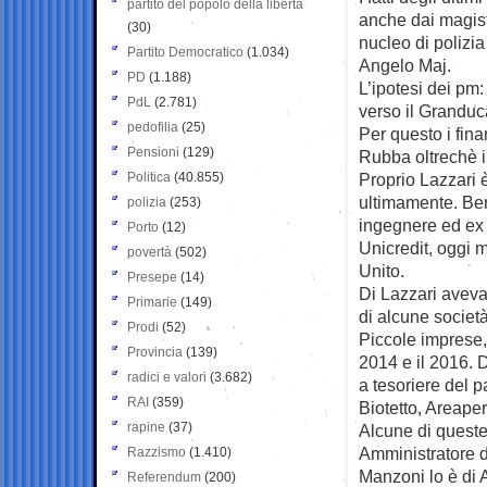
partito del popolo della libertà
anche dai magistr
(30)
nucleo di polizia
Partito Democratico
(1.034)
Angelo Maj.
PD
(1.188)
L’ipotesi dei pm: 
PdL
(2.781)
verso il Granducat
pedofilia
(25)
Per questo i fin
Pensioni
(129)
Rubba oltrechè i
Politica
(40.855)
Proprio Lazzari 
ultimamente. Be
polizia
(253)
ingegnere ed ex 
Porto
(12)
Unicredit, oggi 
povertà
(502)
Unito.
Presepe
(14)
Di Lazzari avevam
Primarie
(149)
di alcune società
Prodi
(52)
Piccole imprese, 
Provincia
(139)
2014 e il 2016. 
radici e valori
(3.682)
a tesoriere del 
RAI
(359)
Biotetto, Areape
rapine
(37)
Alcune di queste
Amministratore 
Razzismo
(1.410)
Manzoni lo è di 
Referendum
(200)