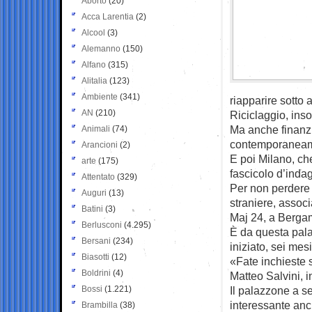
Aborto
(20)
Acca Larentia
(2)
Alcool
(3)
Alemanno
(150)
Alfano
(315)
Alitalia
(123)
Ambiente
(341)
riapparire sotto a
AN
(210)
Riciclaggio, ins
Ma anche finanzi
Animali
(74)
contemporaneam
Arancioni
(2)
E poi Milano, che 
arte
(175)
fascicolo d’inda
Attentato
(329)
Per non perdere 
Auguri
(13)
straniere, associ
Batini
(3)
Maj 24, a Berga
Berlusconi
(4.295)
È da questa pal
Bersani
(234)
iniziato, sei mesi
Biasotti
(12)
«Fate inchieste 
Boldrini
(4)
Matteo Salvini, i
Bossi
(1.221)
Il palazzone a s
interessante anch
Brambilla
(38)