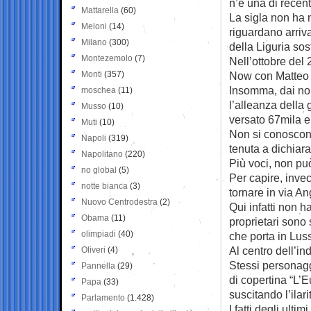
n’è una di recen
Mattarella
(60)
La sigla non ha 
Meloni
(14)
riguardano arriv
Milano
(300)
della Liguria sos
Montezemolo
(7)
Nell’ottobre del
Monti
(357)
Now con Matteo 
Insomma, dai nom
moschea
(11)
l’alleanza della
Musso
(10)
versato 67mila e
Muti
(10)
Non si conoscono
Napoli
(319)
tenuta a dichiar
Napolitano
(220)
Più voci, non può
no global
(5)
Per capire, invec
notte bianca
(3)
tornare in via An
Nuovo Centrodestra
(2)
Qui infatti non h
Obama
(11)
proprietari sono
olimpiadi
(40)
che porta in Lu
Al centro dell’i
Oliveri
(4)
Stessi personagg
Pannella
(29)
di copertina “L’E
Papa
(33)
suscitando l’ilar
Parlamento
(1.428)
I fatti degli ulti