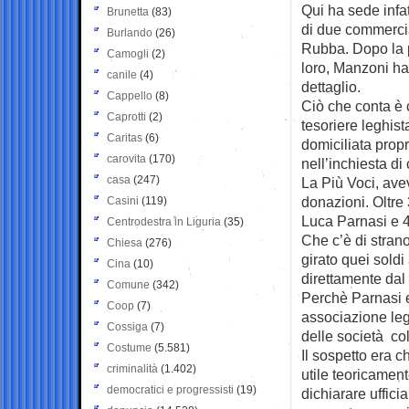
Qui ha sede infat
Brunetta
(83)
di due commercia
Burlando
(26)
Rubba. Dopo la p
Camogli
(2)
loro, Manzoni ha
canile
(4)
dettaglio.
Cappello
(8)
Ciò che conta è 
Caprotti
(2)
tesoriere leghis
Caritas
(6)
domiciliata propr
carovita
(170)
nell’inchiesta di 
casa
(247)
La Più Voci, avev
donazioni. Oltre 
Casini
(119)
Luca Parnasi e 
Centrodestra in Liguria
(35)
Che c’è di stran
Chiesa
(276)
girato quei soldi
Cina
(10)
direttamente dal 
Comune
(342)
Perchè Parnasi 
Coop
(7)
associazione leg
Cossiga
(7)
delle società co
Costume
(5.581)
Il sospetto era 
criminalità
(1.402)
utile teoricament
democratici e progressisti
(19)
dichiarare uffici