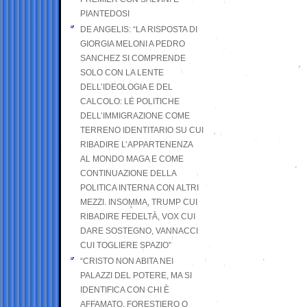
PIANTEDOSI
DE ANGELIS: “LA RISPOSTA DI
GIORGIA MELONI A PEDRO
SANCHEZ SI COMPRENDE
SOLO CON LA LENTE
DELL’IDEOLOGIA E DEL
CALCOLO: LE POLITICHE
DELL’IMMIGRAZIONE COME
TERRENO IDENTITARIO SU CUI
RIBADIRE L’APPARTENENZA
AL MONDO MAGA E COME
CONTINUAZIONE DELLA
POLITICA INTERNA CON ALTRI
MEZZI. INSOMMA, TRUMP CUI
RIBADIRE FEDELTÀ, VOX CUI
DARE SOSTEGNO, VANNACCI
CUI TOGLIERE SPAZIO”
“CRISTO NON ABITA NEI
PALAZZI DEL POTERE, MA SI
IDENTIFICA CON CHI È
AFFAMATO, FORESTIERO O