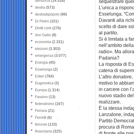
denuncia
(14.528)
sequestrare quei 
L’unica a rispon
destra
(573)
Esselunga. “Contr
destradipopolo
(99)
Davanti alla ric
Di Pietro
(101)
scelto di dare so
Diritti civili
(276)
al partito.
don Gallo
(9)
Si è limitata a f
economia
(2.331)
nell’ambito della
elezioni
(3.303)
radio». Ma allor
emergenza
(3.077)
Padania?
Energia
(45)
La risposta di E
Esselunga
(2)
catena di superm
L’altro donatore,
Esteri
(784)
motivo lo abbiam
Eugenetica
(3)
in carcere con l’
Europa
(1.314)
nuovo stadio de
Fassino
(13)
realizzare.
federalismo
(167)
È la stessa inda
Ferrara
(21)
Lanzalone, indag
Ferretti
(6)
Partito Democrati
ferrovie
(133)
procura di Roma 
finanziaria
(325)
di fronte alle n