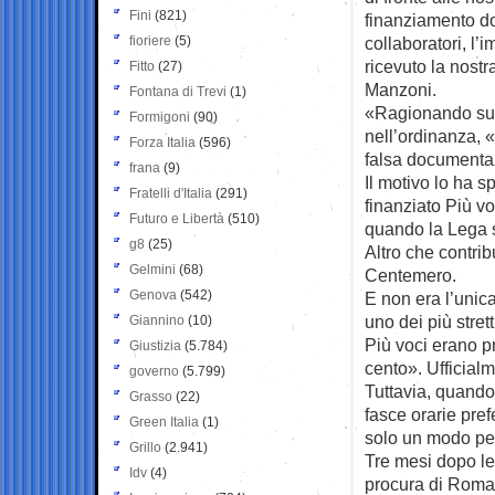
Fini
(821)
finanziamento do
fioriere
(5)
collaboratori, l’
ricevuto la nost
Fitto
(27)
Manzoni.
Fontana di Trevi
(1)
«Ragionando sull
Formigoni
(90)
nell’ordinanza, 
Forza Italia
(596)
falsa documentazi
frana
(9)
Il motivo lo ha s
Fratelli d'Italia
(291)
finanziato Più v
Futuro e Libertà
(510)
quando la Lega s
g8
(25)
Altro che contri
Gelmini
(68)
Centemero.
Genova
(542)
E non era l’uni
uno dei più stret
Giannino
(10)
Più voci erano p
Giustizia
(5.784)
cento». Ufficialm
governo
(5.799)
Tuttavia, quando
Grasso
(22)
fasce orarie prefe
Green Italia
(1)
solo un modo per
Grillo
(2.941)
Tre mesi dopo le 
Idv
(4)
procura di Roma. 