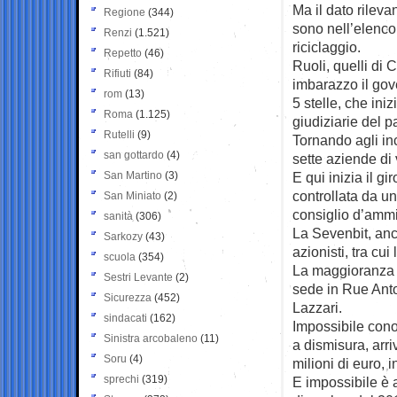
Ma il dato rileva
Regione
(344)
sono nell’elenco 
Renzi
(1.521)
riciclaggio.
Repetto
(46)
Ruoli, quelli di
Rifiuti
(84)
imbarazzo il gove
rom
(13)
5 stelle, che ini
Roma
(1.125)
giudiziarie del pa
Rutelli
(9)
Tornando agli inc
san gottardo
(4)
sette aziende di
San Martino
(3)
E qui inizia il g
controllata da un
San Miniato
(2)
consiglio d’ammi
sanità
(306)
La Sevenbit, anc
Sarkozy
(43)
azionisti, tra cui
scuola
(354)
La maggioranza d
Sestri Levante
(2)
sede in Rue Ant
Sicurezza
(452)
Lazzari.
sindacati
(162)
Impossibile conos
Sinistra arcobaleno
(11)
a dismisura, arr
Soru
(4)
milioni di euro, i
sprechi
(319)
E impossibile è a