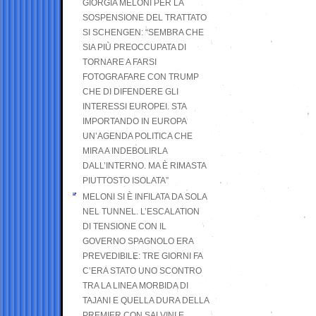
GIORGIA MELONI PER LA
SOSPENSIONE DEL TRATTATO
SI SCHENGEN: “SEMBRA CHE
SIA PIÙ PREOCCUPATA DI
TORNARE A FARSI
FOTOGRAFARE CON TRUMP
CHE DI DIFENDERE GLI
INTERESSI EUROPEI. STA
IMPORTANDO IN EUROPA
UN’AGENDA POLITICA CHE
MIRA A INDEBOLIRLA
DALL’INTERNO. MA È RIMASTA
PIUTTOSTO ISOLATA”
MELONI SI È INFILATA DA SOLA
NEL TUNNEL. L’ESCALATION
DI TENSIONE CON IL
GOVERNO SPAGNOLO ERA
PREVEDIBILE: TRE GIORNI FA
C’ERA STATO UNO SCONTRO
TRA LA LINEA MORBIDA DI
TAJANI E QUELLA DURA DELLA
PREMIER CON SALVINI E