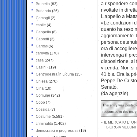
a rispondere con
Brunetta
(83)
rivoltale in dire
Burlando
(26)
L’appello a Matta
Camogli
(2)
«Le condizioni d
canile
(4)
quanto ha reso n
Cappello
(8)
aggiornamento. D
Caprotti
(2)
persona detenuta
Caritas
(6)
ora di accogliere
carovita
(170)
intervenga il pre
casa
(247)
disposizione, al
vicenda. Non si g
Casini
(119)
41 bis. Ora la pr
Centrodestra in Liguria
(35)
Peppe De Cristof
Chiesa
(276)
Senato.
Cina
(10)
(da agenzie)
Comune
(342)
Coop
(7)
This entry was posted o
Cossiga
(7)
responses to this entr
Costume
(5.581)
«
IL MERCATO E’ U
criminalità
(1.402)
GIORGIA MELONI 
democratici e progressisti
(19)