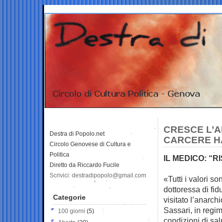
CRESCE L’A
Destra di Popolo.net
CARCERE H
Circolo Genovese di Cultura e
Politica
IL MEDICO: “R
Diretto da Riccardo Fucile
Scrivici: destradipopolo@gmail.com
«Tutti i valori s
dottoressa di fid
Categorie
visitato l’anarch
Sassari, in regim
100 giorni
(5)
condizioni di sa