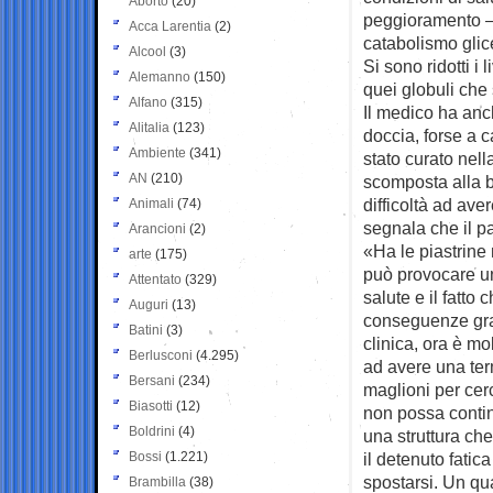
Aborto
(20)
peggioramento – h
Acca Larentia
(2)
catabolismo glic
Alcool
(3)
Si sono ridotti i l
Alemanno
(150)
quei globuli che 
Alfano
(315)
Il medico ha anc
Alitalia
(123)
doccia, forse a c
Ambiente
(341)
stato curato nella
AN
(210)
scomposta alla 
difficoltà ad av
Animali
(74)
segnala che il p
Arancioni
(2)
«Ha le piastrine
arte
(175)
può provocare un
Attentato
(329)
salute e il fatto
Auguri
(13)
conseguenze grav
Batini
(3)
clinica, ora è mo
Berlusconi
(4.295)
ad avere una ter
Bersani
(234)
maglioni per cerc
Biasotti
(12)
non possa contin
Boldrini
(4)
una struttura ch
Bossi
(1.221)
il detenuto fatic
spostarsi. Un qu
Brambilla
(38)