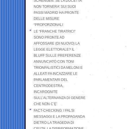
SCHENGEN. SE LA DUCETTA
NON TORNERA’ SUI SUOI
PASSI MADRID HA PRONTE
DELLE MISURE
“PROPORZIONALI
LE “FRANCHE TIRATRICI”
SONO PRONTE AD
AFFOSSARE (DI NUOVO) LA
LEGGE ELETTORALE? IL
BLUFF SULLE PREFERENZE
ANNUNCIATO CON TONI
TRIONFALISTICI DA MELONI E
ALLEATI FA INCAZZARE LE
PARLAMENTARI DEL
CENTRODESTRA,
INCAROGNITE
SULL’ALTERNANZA DI GENERE
CHE NON C’E’
FACT-CHECKING: I FALSI
MESSAGGI E LA PROPAGANDA
DIETRO LA TRAGEDIA DI
CEUTA: LA DISINFORMAZIONE