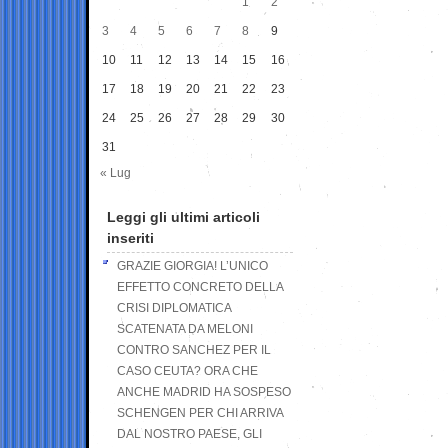
1
2
3
4
5
6
7
8
9
10
11
12
13
14
15
16
17
18
19
20
21
22
23
24
25
26
27
28
29
30
31
« Lug
Leggi gli ultimi articoli
inseriti
GRAZIE GIORGIA! L’UNICO
EFFETTO CONCRETO DELLA
CRISI DIPLOMATICA
SCATENATA DA MELONI
CONTRO SANCHEZ PER IL
CASO CEUTA? ORA CHE
ANCHE MADRID HA SOSPESO
SCHENGEN PER CHI ARRIVA
DAL NOSTRO PAESE, GLI