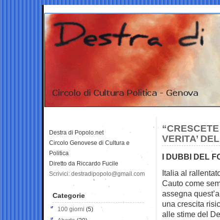
“CRESCETE 
Destra di Popolo.net
VERITA’ DEL
Circolo Genovese di Cultura e
Politica
I DUBBI DEL 
Diretto da Riccardo Fucile
Italia al rallent
Scrivici: destradipopolo@gmail.com
Cauto come semp
assegna quest’a
Categorie
una crescita risi
100 giorni
(5)
alle stime del De