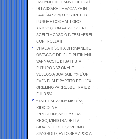
ITALIANI CHE HANNO DECISO
DI PASSARE LE VACANZE IN
SPAGNA SONO COSTRETTI A
LUNGHE CODE AL LORO
ARRIVO, CON PASSEGGERI
SCELTI A CASO O INTERI AEREI
CONTROLLATI
L’ITALIA RISCHIA DI RIMANERE
OSTAGGIO DEI FILO-PUTINIANI
VANNACCI E DI BATTISTA.
FUTURO NAZIONALE
VELEGGIA SOPRA IL 7% E UN
EVENTUALE PARTITO DELL’EX
GRILLINO VARREBBE TRA IL 2
E IL 3.5%
“DALL’ITALIA UNA MISURA
RIDICOLA E
IRRESPONSABILE”: SIRA
REGO, MINISTRA DELLA
GIOVENTÙ DEL GOVERNO
SPAGNOLO, FA LO SHAMPOO A