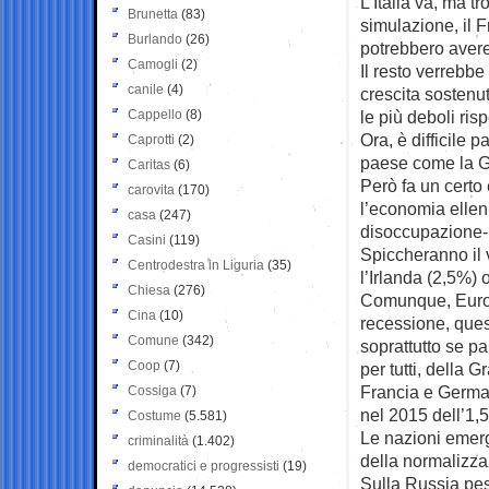
L’Italia va, ma t
Brunetta
(83)
simulazione, il F
Burlando
(26)
potrebbero avere 
Camogli
(2)
Il resto verrebbe
canile
(4)
crescita sostenut
Cappello
(8)
le più deboli risp
Ora, è difficile
Caprotti
(2)
paese come la Gre
Caritas
(6)
Però fa un certo 
carovita
(170)
l’economia ellen
casa
(247)
disoccupazione-
Casini
(119)
Spiccheranno il 
Centrodestra in Liguria
(35)
l’Irlanda (2,5%) o
Chiesa
(276)
Comunque, Eurola
Cina
(10)
recessione, ques
Comune
(342)
soprattutto se pa
Coop
(7)
per tutti, della 
Francia e German
Cossiga
(7)
nel 2015 dell’1,
Costume
(5.581)
Le nazioni emerg
criminalità
(1.402)
della normalizza
democratici e progressisti
(19)
Sulla Russia pes