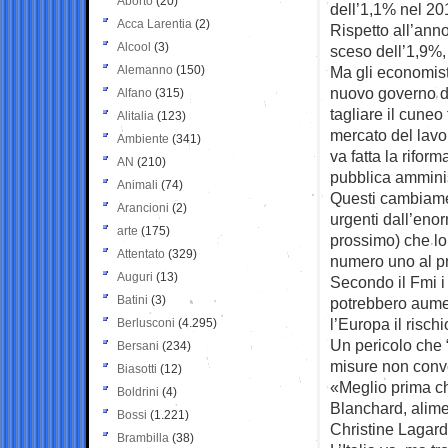
Aborto
(20)
dell’1,1% nel 20
Acca Larentia
(2)
Rispetto all’anno
Alcool
(3)
sceso dell’1,9%, 
Alemanno
(150)
Ma gli economist
nuovo governo d
Alfano
(315)
tagliare il cuneo 
Alitalia
(123)
mercato del lavo
Ambiente
(341)
va fatta la riform
AN
(210)
pubblica amminis
Animali
(74)
Questi cambiame
Arancioni
(2)
urgenti dall’eno
arte
(175)
prossimo) che lo
Attentato
(329)
numero uno al p
Auguri
(13)
Secondo il Fmi i
Batini
(3)
potrebbero aume
l’Europa il risch
Berlusconi
(4.295)
Un pericolo che 
Bersani
(234)
misure non conv
Biasotti
(12)
«Meglio prima ch
Boldrini
(4)
Blanchard, alime
Bossi
(1.221)
Christine Lagarde
Brambilla
(38)