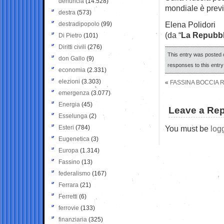
denuncia
(14.528)
mondiale è previ
destra
(573)
Elena Polidori
destradipopolo
(99)
(da “
La Repubbl
Di Pietro
(101)
Diritti civili
(276)
This entry was posted o
don Gallo
(9)
responses to this entr
economia
(2.331)
elezioni
(3.303)
«
FASSINA BOCCIA R
emergenza
(3.077)
Energia
(45)
Leave a Rep
Esselunga
(2)
Esteri
(784)
You must be
log
Eugenetica
(3)
Europa
(1.314)
Fassino
(13)
federalismo
(167)
Ferrara
(21)
Ferretti
(6)
ferrovie
(133)
finanziaria
(325)