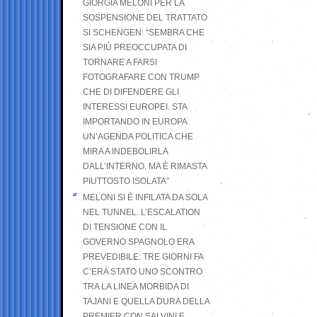
GIORGIA MELONI PER LA
SOSPENSIONE DEL TRATTATO
SI SCHENGEN: “SEMBRA CHE
SIA PIÙ PREOCCUPATA DI
TORNARE A FARSI
FOTOGRAFARE CON TRUMP
CHE DI DIFENDERE GLI
INTERESSI EUROPEI. STA
IMPORTANDO IN EUROPA
UN’AGENDA POLITICA CHE
MIRA A INDEBOLIRLA
DALL’INTERNO. MA È RIMASTA
PIUTTOSTO ISOLATA”
MELONI SI È INFILATA DA SOLA
NEL TUNNEL. L’ESCALATION
DI TENSIONE CON IL
GOVERNO SPAGNOLO ERA
PREVEDIBILE: TRE GIORNI FA
C’ERA STATO UNO SCONTRO
TRA LA LINEA MORBIDA DI
TAJANI E QUELLA DURA DELLA
PREMIER CON SALVINI E