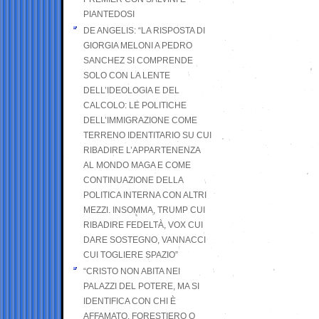
PIANTEDOSI
DE ANGELIS: “LA RISPOSTA DI
GIORGIA MELONI A PEDRO
SANCHEZ SI COMPRENDE
SOLO CON LA LENTE
DELL’IDEOLOGIA E DEL
CALCOLO: LE POLITICHE
DELL’IMMIGRAZIONE COME
TERRENO IDENTITARIO SU CUI
RIBADIRE L’APPARTENENZA
AL MONDO MAGA E COME
CONTINUAZIONE DELLA
POLITICA INTERNA CON ALTRI
MEZZI. INSOMMA, TRUMP CUI
RIBADIRE FEDELTÀ, VOX CUI
DARE SOSTEGNO, VANNACCI
CUI TOGLIERE SPAZIO”
“CRISTO NON ABITA NEI
PALAZZI DEL POTERE, MA SI
IDENTIFICA CON CHI È
AFFAMATO, FORESTIERO O