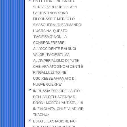
UN LETTORE INDIGNATO
SCRIVE A “REPUBBLICA”: “I
PACIFISTI NON SONO
FILORUSSI”. E MERLO LO
SMASCHERA: “DISARMANDO
L’UCRAINA, QUESTO
‘PACIFISMO’ NON LA
CONSEGNEREBBE
ALL’OCCIDENTE E AI SUOI
VALORI ‘PACIFISTI’ MA
ALL’IMPERIALISMO DI PUTIN
CHE, ARMATO SINO AI DENTI E
RINGALLUZZITO, NE
USCIREBBE AFFAMATO DI
NUOVE GUERRE”
IN RUSSIA ESPLODE L’AUTO
DELL’AD DELL’AZIENDA DI
DRONI: MORTO L’AUTISTA, LUI
IN FIN DI VITA. CHI E’ VLADIMIR
TKACHUK
ESTATE, LA STAGIONE PIU’