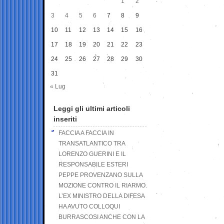
1
2
3
4
5
6
7
8
9
10
11
12
13
14
15
16
17
18
19
20
21
22
23
24
25
26
27
28
29
30
31
« Lug
Leggi gli ultimi articoli
inseriti
FACCIA A FACCIA IN
TRANSATLANTICO TRA
LORENZO GUERINI E IL
RESPONSABILE ESTERI
PEPPE PROVENZANO SULLA
MOZIONE CONTRO IL RIARMO.
L’EX MINISTRO DELLA DIFESA
HA AVUTO COLLOQUI
BURRASCOSI ANCHE CON LA