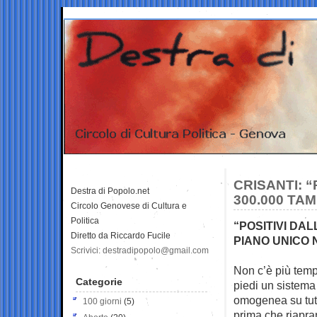
CRISANTI: 
Destra di Popolo.net
300.000 TA
Circolo Genovese di Cultura e
Politica
“POSITIVI DA
Diretto da Riccardo Fucile
PIANO UNICO 
Scrivici: destradipopolo@gmail.com
Non c’è più temp
Categorie
piedi un
sistema 
omogenea su tutto
100 giorni
(5)
prima che riapran