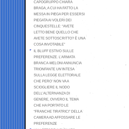
CAPOGRUPPO CHIARA
BRAGA, A CUI HA FATTO LA
MESSA IN PIEGA PER ESSERSI
PIEGATA AI VOLERI DEI
CINQUESTELLE: “AVETE
LETTO BENE QUELLO CHE
AVETE SOTTOSCRITTO? È UNA
COSA INVOTABILE”
IL BLUFF ESTIVO SULLE
PREFERENZE. L’ARMATA
BRANCA-MELONI ANNUNCIA
TRIONFANTE UN’INTESA
SULLA LEGGE ELETTORALE
CHE PERO’ NON VA A
SCIOGLIERE IL NODO
DELL’ALTERNANZA DI
GENERE, OVVERO IL TEMA
CHE HA PORTATO LE
“FRANCHE TIRATRICI” DELLA
CAMERA AD AFFOSSARE LE
PREFERENZE