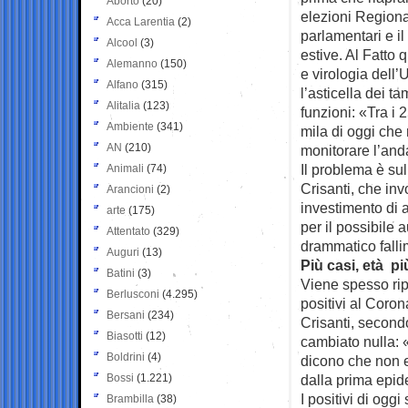
Aborto
(20)
elezioni Regional
Acca Larentia
(2)
parlamentari e il
Alcool
(3)
estive. Al Fatto q
Alemanno
(150)
e virologia dell’
Alfano
(315)
l’asticella dei t
Alitalia
(123)
funzioni: «Tra i 
Ambiente
(341)
mila di oggi che 
AN
(210)
monitorare l’an
Il problema è su
Animali
(74)
Crisanti, che in
Arancioni
(2)
investimento di at
arte
(175)
per il possibile
Attentato
(329)
drammatico fall
Auguri
(13)
Più casi, età p
Batini
(3)
Viene spesso ripe
Berlusconi
(4.295)
positivi al Coron
Bersani
(234)
Crisanti, second
Biasotti
(12)
cambiato nulla: «
Boldrini
(4)
dicono che non e
Bossi
(1.221)
dalla prima epide
I positivi di og
Brambilla
(38)