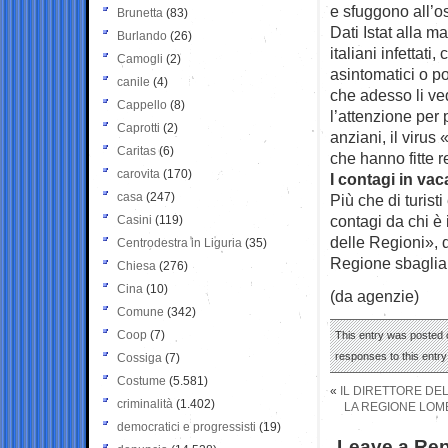
e sfuggono all’o
Brunetta
(83)
Dati Istat alla m
Burlando
(26)
italiani infettati
Camogli
(2)
asintomatici o p
canile
(4)
che adesso li ved
Cappello
(8)
l’attenzione per 
Caprotti
(2)
anziani, il virus 
Caritas
(6)
che hanno fitte r
carovita
(170)
I contagi in va
casa
(247)
Più che di turist
contagi da chi è 
Casini
(119)
delle Regioni», d
Centrodestra in Liguria
(35)
Regione sbaglia, 
Chiesa
(276)
Cina
(10)
(da agenzie)
Comune
(342)
Coop
(7)
This entry was posted 
responses to this entr
Cossiga
(7)
Costume
(5.581)
«
IL DIRETTORE DEL
criminalità
(1.402)
LA REGIONE LOMB
democratici e progressisti
(19)
Leave a Rep