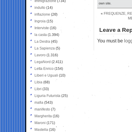
Immigrazione
(734)
own site.
indulto
(14)
«
FREQUENZE, RE
inflazione
(26)
ME
Ingroia
(15)
Interviste
(16)
Leave a Rep
la casta
(1.394)
You must be
log
La Destra
(45)
La Sapienza
(5)
Lavoro
(1.316)
LegaNord
(2.411)
Letta Enrico
(154)
Liberi e Uguali
(10)
Libia
(68)
Libri
(33)
Liguria Futurista
(25)
mafia
(543)
manifesto
(7)
Margherita
(16)
Maroni
(171)
Mastella
(16)