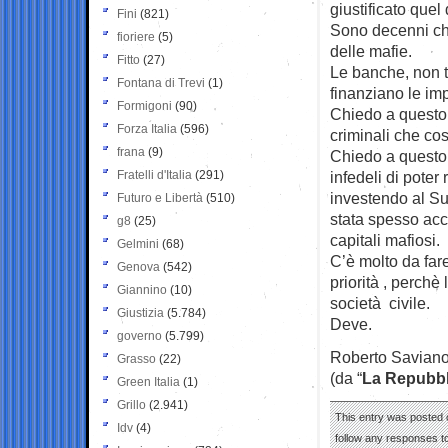
giustificato que
Fini
(821)
Sono decenni che
fioriere
(5)
delle mafie.
Fitto
(27)
Le banche, non tu
Fontana di Trevi
(1)
finanziano le imp
Formigoni
(90)
Chiedo a questo 
Forza Italia
(596)
criminali che cos
frana
(9)
Chiedo a questo 
Fratelli d'Italia
(291)
infedeli di poter
investendo al Su
Futuro e Libertà
(510)
stata spesso acc
g8
(25)
capitali mafiosi.
Gelmini
(68)
C’è molto da far
Genova
(542)
priorità , perchè
Giannino
(10)
società civile.
Giustizia
(5.784)
Deve.
governo
(5.799)
Roberto Savian
Grasso
(22)
(da “
La Repubbl
Green Italia
(1)
Grillo
(2.941)
This entry was posted o
Idv
(4)
follow any responses to