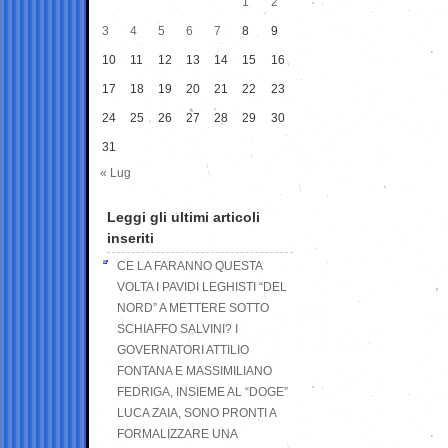
1
2
3
4
5
6
7
8
9
10
11
12
13
14
15
16
17
18
19
20
21
22
23
24
25
26
27
28
29
30
31
« Lug
Leggi gli ultimi articoli
inseriti
CE LA FARANNO QUESTA
VOLTA I PAVIDI LEGHISTI “DEL
NORD” A METTERE SOTTO
SCHIAFFO SALVINI? I
GOVERNATORI ATTILIO
FONTANA E MASSIMILIANO
FEDRIGA, INSIEME AL “DOGE”
LUCA ZAIA, SONO PRONTI A
FORMALIZZARE UNA