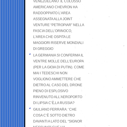
VENEZUELANO .IL COLOSSO
AMERICANO CHEVRON HA
RADDOPPIATO L’AREA
ASSEGNATA ALLA JOINT
VENTURE “PETROPIAR” NELLA
FASCIA DELL’ORINOCO,
L’AREA CHE OSPITA LE
MAGGIORI RISERVE MONDIALI
DI GREGGIO
LA GERMANIA SI CONFERMA IL
VENTRE MOLLE DELL’EUROPA
(PER LA GIOIA DI PUTIN). COME
MAI I TEDESCHI NON
VOGLIONO AMMETTERE CHE
DIETRO AL CASO DEL DRONE
PIENO DI ESPLOSIVO
RINVENUTO ALL’AEROPORTO
DI LIPSIA C’È LA RUSSIA?
GIULIANO FERRARA: ’CHE
COSA C’È SOTTO DIETRO
DAVANTI A LATO DEL “SIGNOR