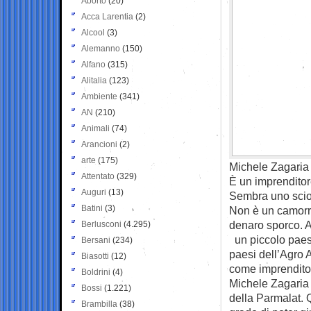
Aborto
(20)
Acca Larentia
(2)
Alcool
(3)
Alemanno
(150)
Alfano
(315)
Alitalia
(123)
Ambiente
(341)
AN
(210)
Animali
(74)
Arancioni
(2)
arte
(175)
Michele Zagaria 
Attentato
(329)
È un imprenditor
Auguri
(13)
Sembra uno sciog
Batini
(3)
Non è un camorri
denaro sporco. 
Berlusconi
(4.295)
un piccolo paese
Bersani
(234)
paesi dell’Agro 
Biasotti
(12)
come imprenditor
Boldrini
(4)
Michele Zagaria 
Bossi
(1.221)
della Parmalat. Q
Brambilla
(38)