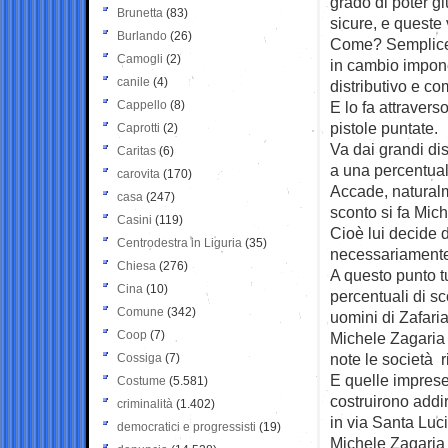
grado di poter gi
Brunetta
(83)
sicure, e queste
Burlando
(26)
Come? Semplice:
Camogli
(2)
in cambio impone a
canile
(4)
distributivo e co
Cappello
(8)
E lo fa attravers
pistole puntate.
Caprotti
(2)
Va dai grandi dist
Caritas
(6)
a una percentual
carovita
(170)
Accade, naturalme
casa
(247)
sconto si fa Mic
Casini
(119)
Cioè lui decide 
Centrodestra in Liguria
(35)
necessariamente
Chiesa
(276)
A questo punto tu
Cina
(10)
percentuali di sc
Comune
(342)
uomini di Zafaria
Coop
(7)
Michele Zagaria
note le società r
Cossiga
(7)
E quelle imprese
Costume
(5.581)
costruirono addir
criminalità
(1.402)
in via Santa Luci
democratici e progressisti
(19)
Michele Zagaria 