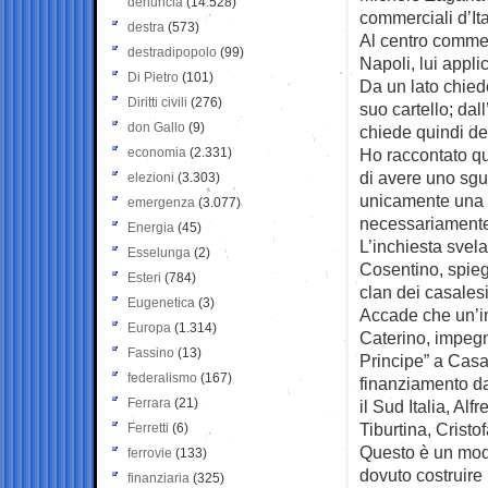
denuncia
(14.528)
commerciali d’Ita
destra
(573)
Al centro commer
destradipopolo
(99)
Napoli, lui appli
Di Pietro
(101)
Da un lato chied
Diritti civili
(276)
suo cartello; dal
don Gallo
(9)
chiede quindi de
economia
(2.331)
Ho raccontato qu
di avere uno sgua
elezioni
(3.303)
unicamente una s
emergenza
(3.077)
necessariamente 
Energia
(45)
L’inchiesta svel
Esselunga
(2)
Cosentino, spiega
Esteri
(784)
clan dei casalesi 
Eugenetica
(3)
Accade che un’im
Europa
(1.314)
Caterino, impegn
Fassino
(13)
Principe” a Casal
federalismo
(167)
finanziamento dal
Ferrara
(21)
il Sud Italia, Alf
Tiburtina, Crist
Ferretti
(6)
Questo è un modo
ferrovie
(133)
dovuto costruire
finanziaria
(325)