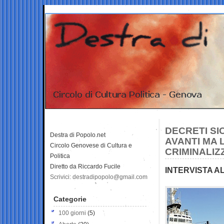
DECRETI SI
Destra di Popolo.net
AVANTI MA
Circolo Genovese di Cultura e
CRIMINALIZ
Politica
Diretto da Riccardo Fucile
INTERVISTA A
Scrivici: destradipopolo@gmail.com
Categorie
100 giorni
(5)