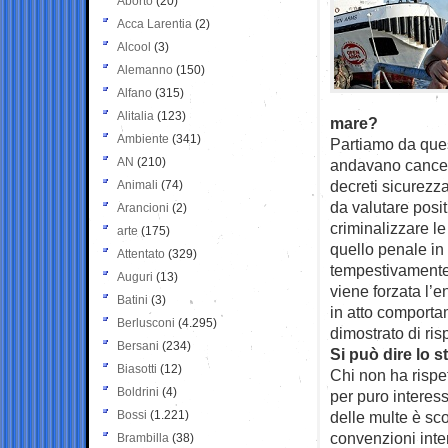
Aborto
(20)
Acca Larentia
(2)
Alcool
(3)
Alemanno
(150)
Alfano
(315)
Alitalia
(123)
mare?
Ambiente
(341)
Partiamo da que
AN
(210)
andavano cancell
decreti sicurezz
Animali
(74)
da valutare posi
Arancioni
(2)
criminalizzare l
arte
(175)
quello penale in
Attentato
(329)
tempestivamente 
Auguri
(13)
viene forzata l’e
Batini
(3)
in atto comporta
Berlusconi
(4.295)
dimostrato di ris
Bersani
(234)
Si può dire lo 
Biasotti
(12)
Chi non ha rispet
Boldrini
(4)
per puro interes
Bossi
(1.221)
delle multe è sc
convenzioni inte
Brambilla
(38)