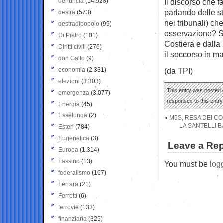
denuncia
(14.528)
Il discorso che 
parlando delle s
destra
(573)
nei tribunali) c
destradipopolo
(99)
osservazione? S
Di Pietro
(101)
Costiera e dalla 
Diritti civili
(276)
il soccorso in ma
don Gallo
(9)
economia
(2.331)
(da TPI)
elezioni
(3.303)
This entry was posted o
emergenza
(3.077)
responses to this entr
Energia
(45)
Esselunga
(2)
«
M5S, RESA DEI CO
LA SANTELLI 
Esteri
(784)
Eugenetica
(3)
Leave a Rep
Europa
(1.314)
Fassino
(13)
You must be
log
federalismo
(167)
Ferrara
(21)
Ferretti
(6)
ferrovie
(133)
finanziaria
(325)