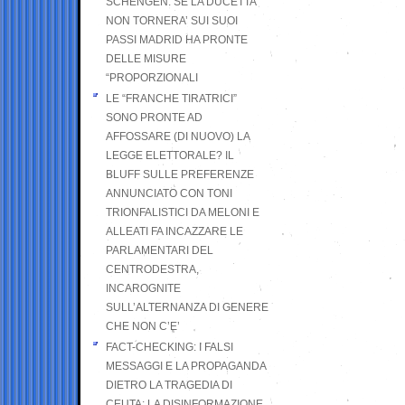
SCHENGEN. SE LA DUCETTA
NON TORNERA’ SUI SUOI
PASSI MADRID HA PRONTE
DELLE MISURE
“PROPORZIONALI
LE “FRANCHE TIRATRICI”
SONO PRONTE AD
AFFOSSARE (DI NUOVO) LA
LEGGE ELETTORALE? IL
BLUFF SULLE PREFERENZE
ANNUNCIATO CON TONI
TRIONFALISTICI DA MELONI E
ALLEATI FA INCAZZARE LE
PARLAMENTARI DEL
CENTRODESTRA,
INCAROGNITE
SULL’ALTERNANZA DI GENERE
CHE NON C’E’
FACT-CHECKING: I FALSI
MESSAGGI E LA PROPAGANDA
DIETRO LA TRAGEDIA DI
CEUTA: LA DISINFORMAZIONE