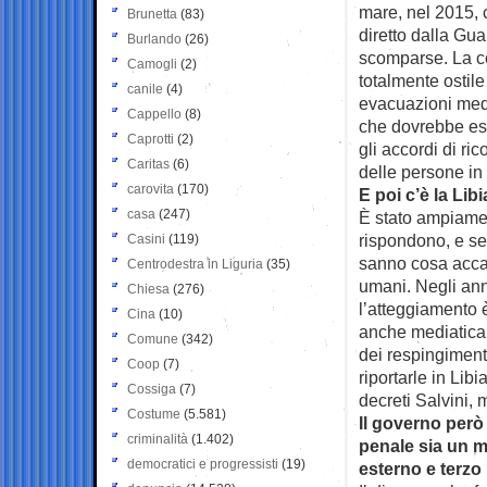
mare, nel 2015, c
Brunetta
(83)
diretto dalla Gua
Burlando
(26)
scomparse. La c
Camogli
(2)
totalmente ostil
canile
(4)
evacuazioni medi
Cappello
(8)
che dovrebbe ess
Caprotti
(2)
gli accordi di r
Caritas
(6)
delle persone in
carovita
(170)
E poi c’è la Lib
casa
(247)
È stato ampiame
rispondono, e se 
Casini
(119)
sanno cosa accade
Centrodestra in Liguria
(35)
umani. Negli ann
Chiesa
(276)
l’atteggiamento 
Cina
(10)
anche mediatica, 
Comune
(342)
dei respingimenti
Coop
(7)
riportarle in Lib
Cossiga
(7)
decreti Salvini, 
Costume
(5.581)
Il governo però
criminalità
(1.402)
penale sia un mo
democratici e progressisti
(19)
esterno e terzo 