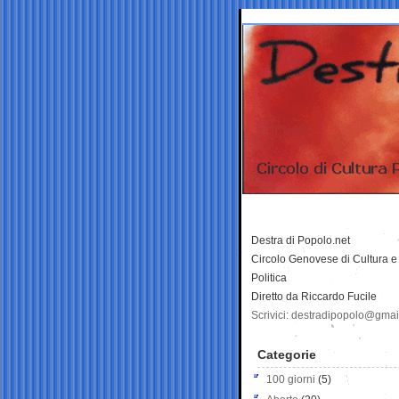
Destra di Popolo.net
Circolo Genovese di Cultura e
Politica
Diretto da Riccardo Fucile
Scrivici: destradipopolo@gma
Categorie
100 giorni
(5)