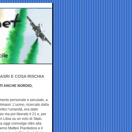
ASRI E COSA RISCHIA
TI ANCHE NORDIO,
mento personale e peculato, a
Almasri. L’uomo, ricercato dalla
ntro l’umanità, era stato
aio ma poi liberato il 21 e, per
n Libia su un volo di Stato.
a oggi coinvolge oltre alla
nterno Matteo Piantedosi e il