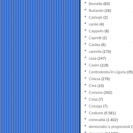
Brunetta
(83)
Burlando
(26)
Camogli
(2)
canile
(4)
Cappello
(8)
Caprotti
(2)
Caritas
(6)
carovita
(170)
casa
(247)
Casini
(119)
Centrodestra in Liguria
(35
Chiesa
(276)
Cina
(10)
Comune
(342)
Coop
(7)
Cossiga
(7)
Costume
(5.581)
criminalità
(1.402)
democratici e progressisti
(