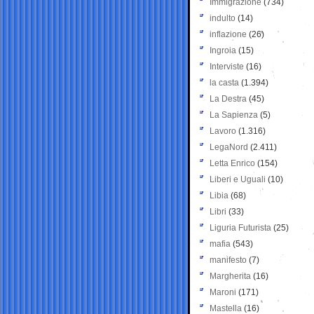
Immigrazione
(734)
indulto
(14)
inflazione
(26)
Ingroia
(15)
Interviste
(16)
la casta
(1.394)
La Destra
(45)
La Sapienza
(5)
Lavoro
(1.316)
LegaNord
(2.411)
Letta Enrico
(154)
Liberi e Uguali
(10)
Libia
(68)
Libri
(33)
Liguria Futurista
(25)
mafia
(543)
manifesto
(7)
Margherita
(16)
Maroni
(171)
Mastella
(16)