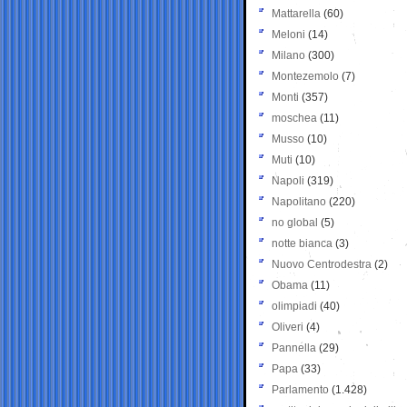
Mattarella
(60)
Meloni
(14)
Milano
(300)
Montezemolo
(7)
Monti
(357)
moschea
(11)
Musso
(10)
Muti
(10)
Napoli
(319)
Napolitano
(220)
no global
(5)
notte bianca
(3)
Nuovo Centrodestra
(2)
Obama
(11)
olimpiadi
(40)
Oliveri
(4)
Pannella
(29)
Papa
(33)
Parlamento
(1.428)