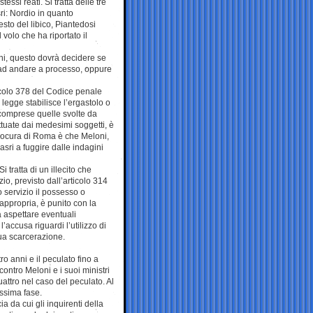
essi reati. Si tratta delle tre
ri: Nordio in quanto
esto del libico, Piantedosi
volo che ha riportato il
orni, questo dovrà decidere se
e ad andare a processo, oppure
icolo 378 del Codice penale
legge stabilisce l’ergastolo o
, comprese quelle svolte da
ettuate dai medesimi soggetti, è
 Procura di Roma è che Meloni,
asri a fuggire dalle indagini
i tratta di un illecito che
izio, previsto dall’articolo 314
 servizio il possesso o
 appropria, è punito con la
à aspettare eventuali
accusa riguardi l’utilizzo di
ua scarcerazione.
ro anni e il peculato fino a
ontro Meloni e i suoi ministri
attro nel caso del peculato. Al
ssima fase.
a da cui gli inquirenti della