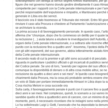
sottosegretario con delega ai servizi segreti Alfredo Mantovano, per gli st
figure che nel governo hanno dovuto gestire direttamente il caso Almas
competente per i rapporti con la Corte penale internazionale e per l’arr
perché responsabile dell’espulsione e rimpatrio, e Mantovano perché il 
generale in Libia era dei servizi.
Il fascicolo ora è stato trasmesso al Tribunale dei ministri. Entro 90 gi
rinviare il caso alla Procura e chiedere al Parlamento l’autorizzazion
se archiviare la vicenda.
La prima accusa è di favoreggiamento personale. In questo caso, l’art
afferma che “chiunque, dopo che fu commesso un delitto per il quale la 
la reclusione (…) aiuta taluno a eludere le investigazioni dell’Autorità
organi della Corte penale internazionale, o a sottrarsi alle ricerche eff
punito con la reclusione fino a quattro anni”. Insomma, l’ipotesi della
con gli altri esponenti, del suo governo, abbia letteralmente aiutato Alm
della Corte penale internazionale.
Il secondo reato di cui la premier e gli altri sono accusati è di peculato. S
riguarda in particolare i pubblici ufficiali o gli incaricati di pubblico serv
del Codice penale. Se uno di loro, “avendo per ragione del suo ufficio o
comunque la disponibilità di denaro o di altra cosa mobile altrui, se ne
reclusione da quattro a dieci anni e sei mesi”. In questo caso bisogner
chiarimenti dalla Procura, ma la cosa più probabile sembra essere che l’
un volo di Stato per portare immediatamente Almasri in Libia dopo la s
Cosa rischia Meloni e cosa succede ora
Sulla carta, il favoreggiamento penale è punti con il carcere fino a quatt
dieci anni e sei mesi. Nel complesso, quindi, lo scenario a cui vanno inc
sarebbe quello di fino a quattordici anni di carcere, con un minimo di qu
momento, però, è necessario ricordare che le indagini sono nella primi
Lo ha sottolineato Luigi Li Gotti, l’avvocato che ha depositato la denunci