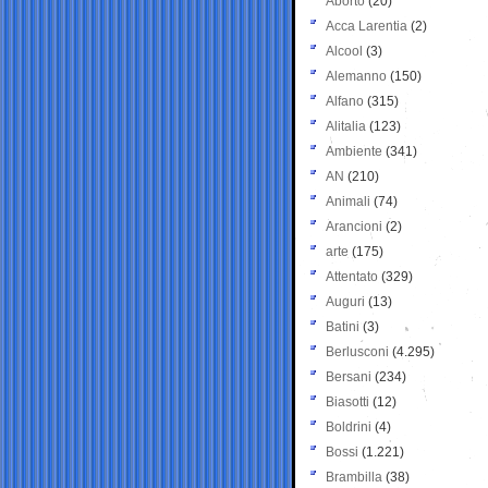
Aborto
(20)
Acca Larentia
(2)
Alcool
(3)
Alemanno
(150)
Alfano
(315)
Alitalia
(123)
Ambiente
(341)
AN
(210)
Animali
(74)
Arancioni
(2)
arte
(175)
Attentato
(329)
Auguri
(13)
Batini
(3)
Berlusconi
(4.295)
Bersani
(234)
Biasotti
(12)
Boldrini
(4)
Bossi
(1.221)
Brambilla
(38)