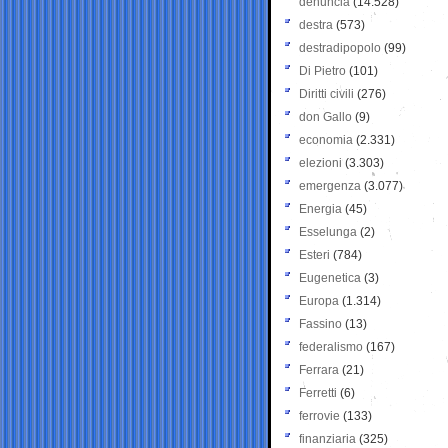
denuncia
(14.528)
destra
(573)
destradipopolo
(99)
Di Pietro
(101)
Diritti civili
(276)
don Gallo
(9)
economia
(2.331)
elezioni
(3.303)
emergenza
(3.077)
Energia
(45)
Esselunga
(2)
Esteri
(784)
Eugenetica
(3)
Europa
(1.314)
Fassino
(13)
federalismo
(167)
Ferrara
(21)
Ferretti
(6)
ferrovie
(133)
finanziaria
(325)