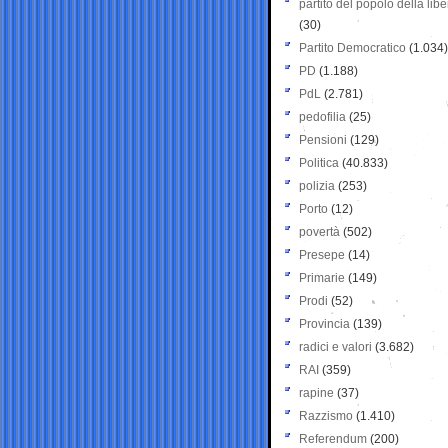
partito del popolo della libe
(30)
Partito Democratico
(1.034)
PD
(1.188)
PdL
(2.781)
pedofilia
(25)
Pensioni
(129)
Politica
(40.833)
polizia
(253)
Porto
(12)
povertà
(502)
Presepe
(14)
Primarie
(149)
Prodi
(52)
Provincia
(139)
radici e valori
(3.682)
RAI
(359)
rapine
(37)
Razzismo
(1.410)
Referendum
(200)