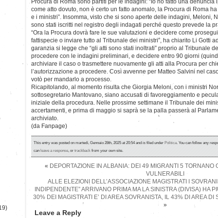
Procura di Roma sono partiti per le indagini: “Io ho fatto una denuncia 
come atto dovuto, non è certo un fatto anomalo, la Procura di Roma ha is
e i ministri”. Insomma, visto che si sono aperte delle indagini, Meloni
sono stati iscritti nel registro degli indagati perché questo prevede la pr
“Ora la Procura dovrà fare le sue valutazioni e decidere come proseguir
fattispecie o inviare tutto al Tribunale dei ministri”, ha chiarito Li Gotti ad
garanzia si legge che “gli atti sono stati inoltrati” proprio al Tribunale d
procedere con le indagini preliminari, e decidere entro 90 giorni (quindi
archiviare il caso o trasmettere nuovamente gli atti alla Procura per c
l’autorizzazione a procedere. Così avvenne per Matteo Salvini nel ca
votò per mandarlo a processo.
Ricapitolando, al momento risulta che Giorgia Meloni, con i ministri Nor
sottosegretario Mantovano, siano accusati di favoreggiamento e pecula
iniziale della procedura. Nelle prossime settimane il Tribunale dei minis
accertamenti, e prima di maggio si saprà se la palla passerà al Parlamen
)
archiviato.
(da Fanpage)
This entry was posted on martedì, Gennaio 28th, 2025 at 20:54 and is filed under
Politica
. You can follow any resp
can
leave a response
, or
trackback
from your own site.
«
DEPORTAZIONE IN ALBANIA: DEI 49 MIGRANTI 5 TORNANO GI
VULNERABILI
ALLE ELEZIONI DELL’ASSOCIAZIONE MAGISTRATI I SOVRANI
INDIPENDENTE” ARRIVANO PRIMA MA LA SINISTRA (DIVISA) HA PIÙ
30% DEI MAGISTRATI E’ DI AREA SOVRANISTA, IL 43% DI AREA DI 
»
19)
Leave a Reply