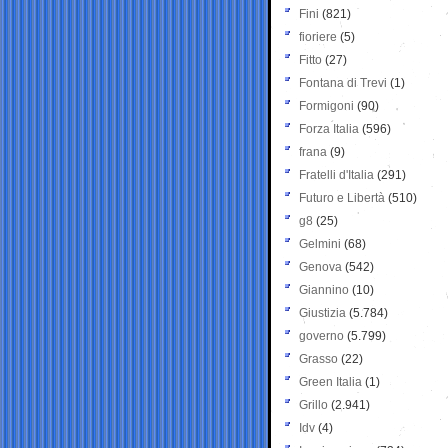
Fini
(821)
fioriere
(5)
Fitto
(27)
Fontana di Trevi
(1)
Formigoni
(90)
Forza Italia
(596)
frana
(9)
Fratelli d'Italia
(291)
Futuro e Libertà
(510)
g8
(25)
Gelmini
(68)
Genova
(542)
Giannino
(10)
Giustizia
(5.784)
governo
(5.799)
Grasso
(22)
Green Italia
(1)
Grillo
(2.941)
Idv
(4)