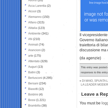
Aborto
(20)
Acca Larentia
(2)
Alcool
(3)
Alemanno
(150)
Alfano
(315)
Alitalia
(123)
Ambiente
(341)
Il vicepresidente
AN
(210)
Governo italiano
traiettoria di bil
Animali
(74)
discussione ma d
Arancioni
(2)
arte
(175)
(da agenzie)
Attentato
(329)
Auguri
(13)
This entry was posted o
Batini
(3)
responses to this entr
Berlusconi
(4.295)
«
DI MAIO, SPUNTA 
Bersani
(234)
LA LEADER MODERA
Biasotti
(12)
Leave a Rep
Boldrini
(4)
Bossi
(1.221)
You must be
log
Brambilla
(38)