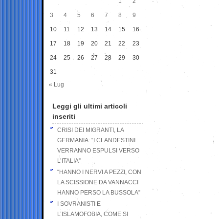
1
2
3
4
5
6
7
8
9
10
11
12
13
14
15
16
17
18
19
20
21
22
23
24
25
26
27
28
29
30
31
« Lug
Leggi gli ultimi articoli
inseriti
CRISI DEI MIGRANTI, LA
GERMANIA: “I CLANDESTINI
VERRANNO ESPULSI VERSO
L’ITALIA”
“HANNO I NERVI A PEZZI, CON
LA SCISSIONE DA VANNACCI
HANNO PERSO LA BUSSOLA”
I SOVRANISTI E
L’ISLAMOFOBIA, COME SI