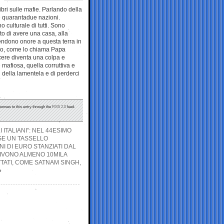
libri sulle mafie. Parlando della
 e quarantadue nazioni.
 culturale di tutti. Sono
tto di avere una casa, alla
rendono onore a questa terra in
ico, come lo chiama Papa
acere diventa una colpa e
 mafiosa, quella corruttiva e
 della lamentela e di perderci
ponses to this entry through the
RSS 2.0
feed.
ITALIANI”: NEL 44ESIMO
GE UN TASSELLO
NI DI EURO STANZIATI DAL
VIVONO ALMENO 10MILA
TATI, COME SATNAM SINGH,
»