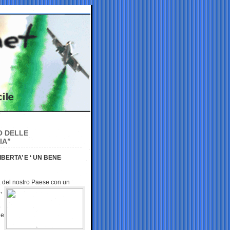
O DELLE
IA”
BERTA’ E ‘ UN BENE
à del nostro
Paese con un
,
o
he