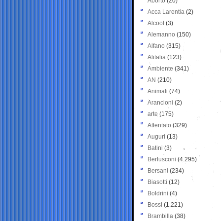
Aborto
(20)
Acca Larentia
(2)
Alcool
(3)
Alemanno
(150)
Alfano
(315)
Alitalia
(123)
Ambiente
(341)
AN
(210)
Animali
(74)
Arancioni
(2)
arte
(175)
Attentato
(329)
Auguri
(13)
Batini
(3)
Berlusconi
(4.295)
Bersani
(234)
Biasotti
(12)
Boldrini
(4)
Bossi
(1.221)
Brambilla
(38)