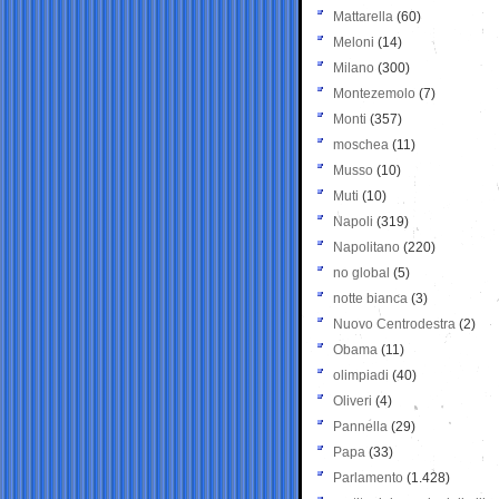
Mattarella
(60)
Meloni
(14)
Milano
(300)
Montezemolo
(7)
Monti
(357)
moschea
(11)
Musso
(10)
Muti
(10)
Napoli
(319)
Napolitano
(220)
no global
(5)
notte bianca
(3)
Nuovo Centrodestra
(2)
Obama
(11)
olimpiadi
(40)
Oliveri
(4)
Pannella
(29)
Papa
(33)
Parlamento
(1.428)