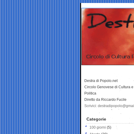
Destra di Popolo.net
Circolo Genovese di Cultura e
Politica
Diretto da Riccardo Fucile
Scrivici: destradipopolo@gma
Categorie
100 giorni
(5)