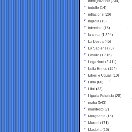
Immigrazione
(734)
indulto
(14)
inflazione
(26)
Ingroia
(15)
Interviste
(16)
la casta
(1.394)
La Destra
(45)
La Sapienza
(5)
Lavoro
(1.316)
LegaNord
(2.411)
Letta Enrico
(154)
Liberi e Uguali
(10)
Libia
(68)
Libri
(33)
Liguria Futurista
(25)
mafia
(543)
manifesto
(7)
Margherita
(16)
Maroni
(171)
Mastella
(16)