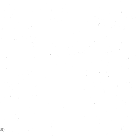
)
19)