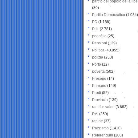
partito del popolo della libe
(30)
Partito Democratico
(1.034)
PD
(1.188)
PdL
(2.781)
pedofilia
(25)
Pensioni
(129)
Politica
(40.855)
polizia
(253)
Porto
(12)
povertà
(502)
Presepe
(14)
Primarie
(149)
Prodi
(52)
Provincia
(139)
radici e valori
(3.682)
RAI
(359)
rapine
(37)
Razzismo
(1.410)
Referendum
(200)