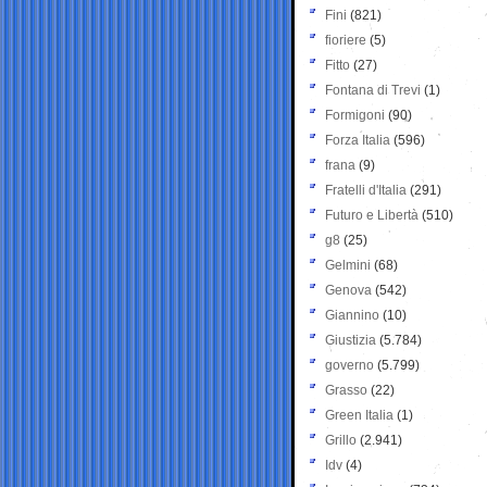
Fini
(821)
fioriere
(5)
Fitto
(27)
Fontana di Trevi
(1)
Formigoni
(90)
Forza Italia
(596)
frana
(9)
Fratelli d'Italia
(291)
Futuro e Libertà
(510)
g8
(25)
Gelmini
(68)
Genova
(542)
Giannino
(10)
Giustizia
(5.784)
governo
(5.799)
Grasso
(22)
Green Italia
(1)
Grillo
(2.941)
Idv
(4)