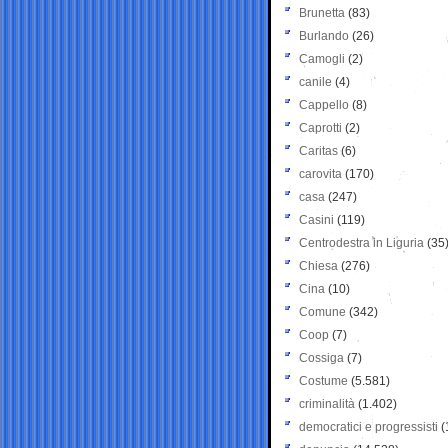
Brunetta
(83)
Burlando
(26)
Camogli
(2)
canile
(4)
Cappello
(8)
Caprotti
(2)
Caritas
(6)
carovita
(170)
casa
(247)
Casini
(119)
Centrodestra in Liguria
(35
Chiesa
(276)
Cina
(10)
Comune
(342)
Coop
(7)
Cossiga
(7)
Costume
(5.581)
criminalità
(1.402)
democratici e progressisti
(