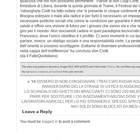
qualcosa che noi non possiamo permettere”. Parole di don Luigi Ciotti,
fondatore di Libera, durante la quinta giornata di Trame, Il Festival dei 
‘ndrangheta Ciotti ha fatto notare che “è presente in cinque continenti
Bisogna estirpare il male alla radice e per farlo è necessario un impegno
necessarie politiche sociali che creino le condizioni per garantire il diri
salute e offrire una visione di futuro per i giovani che vanno via e che 
giro per il mondo. Non lasciamoli cadere in quel paradigma tecnocrat
Francesco, dove l’unico obiettivo è il profitto. Ci sono momenti in cui t
parlare, invece, un obbligo sociale e una responsabilità civile. La peste
dell’omertà si possono sconfiggere. Evitiamo di diventare professionisti
nella cappa dell’indifferenza” ha concluso don Ciotti.
(da Il FattoQuotidiano)
This entry was posted on domenica, Giugno 23rd, 2024 at 20:22 and is filed under
Politica
. You can follow any res
You can
leave a response
, or
trackback
from your own site.
«
“MI DISSERO DI NON CONSEGNARE I TRACCIATI RADAR AGLI 
ANNIVERSARIO DELLA STRAGE DI USTICA SI AGGIUN
LO SCANDALO DEI GHETTI DEI BRACCIANTI: CI SONO 200 MILIO
PNRR PER SOSTITUIRE I 150 INSEDIAMENTI ABUSIVI DOVE 
LAVORATORI AGRICOLI, PER LO PIÙ STRANIERI E SPESSO SFRUT
MA I SOLDI SONO BLOCCATI DA MESI
Leave a Reply
You must be
logged in
to post a comment.