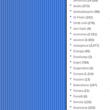
denuncia
(14.528)
destra
(573)
destradipopolo
(99)
Di Pietro
(101)
Diritti civili
(276)
don Gallo
(9)
economia
(2.331)
elezioni
(3.303)
emergenza
(3.077)
Energia
(45)
Esselunga
(2)
Esteri
(784)
Eugenetica
(3)
Europa
(1.314)
Fassino
(13)
federalismo
(167)
Ferrara
(21)
Ferretti
(6)
ferrovie
(133)
finanziaria
(325)